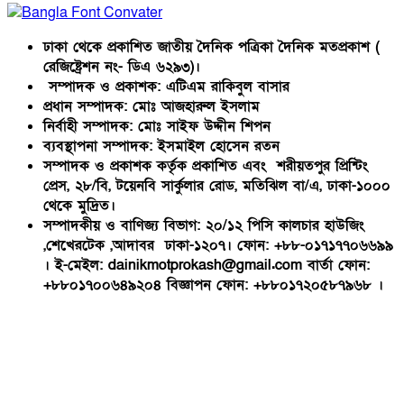
ঢাকা থেকে প্রকাশিত জাতীয় দৈনিক পত্রিকা দৈনিক মতপ্রকাশ (
রেজিষ্ট্রেশন নং- ডিএ ৬২৯৩)।
সম্পাদক ও প্রকাশক: এটিএম রাকিবুল বাসার
প্রধান সম্পাদক: মোঃ আজহারুল ইসলাম
নির্বাহী সম্পাদক: মোঃ সাইফ উদ্দীন শিপন
ব্যবস্থাপনা সম্পাদক: ইসমাইল হোসেন রতন
সম্পাদক ও প্রকাশক কর্তৃক প্রকাশিত এবং শরীয়তপুর প্রিন্টিং
প্রেস, ২৮/বি, টয়েনবি সার্কুলার রোড, মতিঝিল বা/এ, ঢাকা-১০০০
থেকে মুদ্রিত।
সম্পাদকীয় ও বাণিজ্য বিভাগ: ২০/১২ পিসি কালচার হাউজিং
,শেখেরটেক ,আদাবর ঢাকা-১২০৭। ফোন: +৮৮-০১৭১৭৭০৬৬৯৯
। ই-মেইল: dainikmotprokash@gmail.com বার্তা ফোন:
+৮৮০১৭০০৬৪৯২০৪ বিজ্ঞাপন ফোন: +৮৮০১৭২০৫৮৭৯৬৮ ।