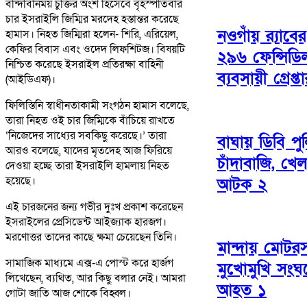
বন্দিবিনিময় চুক্তির অংশ হিসেবে বৃহস্পতিবার
চার ইসরাইলি জিম্মির মরদেহ হস্তান্তর করেছে
নওগাঁয় র‌্যাব
হামাস। নিহত জিম্মিরা হলেন- শিরি, এরিয়েল,
কেফির বিবাস এবং ওদেদ লিফশিটজ। বিষয়টি
২৯৬ ফেন্সিডি
নিশ্চিত করেছে ইসরাইল প্রতিরক্ষা বাহিনী
ব্যবসায়ী গ্রেপ্ত
(আইডিএফ)।
ফিলিস্তিনি স্বাধীনতাকামী সংগঠন হামাস বলেছে,
তারা নিহত ওই চার জিম্মিকে বাঁচিয়ে রাখতে
‘নিজেদের সাধ্যের সবকিছু করেছে।’ তারা
বাঘায় ডিবি পু
আরও বলেছে, যাদের মৃতদেহ আজ ফিরিয়ে
চাঁদাবাজি, খে
দেওয়া হচ্ছে তারা ইসরাইলি হামলায় নিহত
হয়েছে।
আটক ২
এই চারজনের জন্য গভীর দুঃখ প্রকাশ করেছেন
ইসরাইলের প্রেসিডেন্ট আইজ্যাক হারজগ।
মরণোত্তর তাদের কাছে ক্ষমা চেয়েছেন তিনি।
মান্দায় মোট
সামাজিক মাধ্যমে এক্স-এ পোস্ট করে হার্জগ
মুখোমুখি সংঘর
লিখেছেন, ব্যথিত, আর কিছু বলার নেই। আমরা
আহত ১
গোটা জাতি আজ শোকে বিহ্বল।