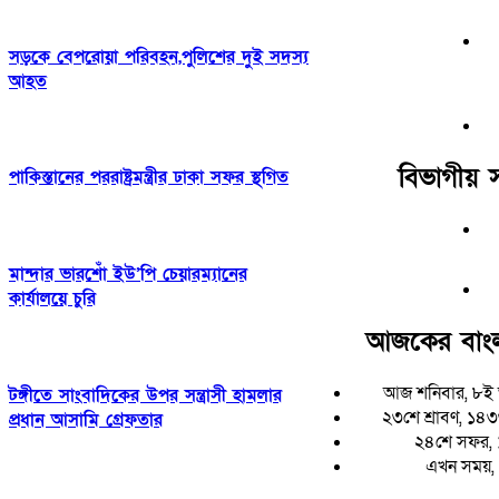
সড়কে বেপরোয়া পরিবহন,পুলিশের দুই সদস্য
আহত
বিভাগীয় 
পাকিস্তানের পররাষ্ট্রমন্ত্রীর ঢাকা সফর স্থগিত
মান্দার ভারশোঁ ইউ’পি চেয়ারম্যানের
কার্যালয়ে চুরি
আজকের বাংল
আজ শনিবার, ৮ই 
টঙ্গীতে সাংবাদিকের উপর সন্ত্রাসী হামলার
২৩শে শ্রাবণ, ১৪৩৩ 
প্রধান আসামি গ্রেফতার
২৪শে সফর, 
এখন সময়,