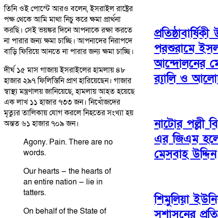
তিনি ওই পোস্টে আরও বলেন, ইসরাইল রাষ্ট্রের
পক্ষ থেকে আমি মাথা নিচু করে ক্ষমা প্রার্থনা
করছি। সেই ভয়ঙ্কর দিনে আপনাকে রক্ষা করতে
প্রতিষ্ঠাবার্ষিক
না পারার জন্য ক্ষমা চাচ্ছি। আপনাদের নিরাপদে
পরশুরামে ইসল
বাড়ি ফিরিয়ে আনতে না পারার জন্য ক্ষমা চাচ্ছি।
আন্দোলনের 
দীর্ঘ ১৫ মাস গাজায় ইসরাইলের হামলায় ৪৮
র‌্যালি ও আল
হাজার ২৯৭ ফিলিস্তিনি প্রাণ হারিয়েছেন। গাজার
স্বাস্থ্য মন্ত্রণালয় জানিয়েছে, হামলায় আহত হয়েছে
এক লাখ ১১ হাজার ৭৩৩ জন। নিখোঁজদের
মৃত্যুর তালিকায় যোগ করলে নিহতের সংখ্যা হয়
নাটোর পল্লী বি
অন্তত ৬১ হাজার ৭০৯ জন।
এর জিএম হলে
Agony. Pain. There are no
মেসবাহ উদ্দিন
words.
Our hearts — the hearts of
an entire nation — lie in
tatters.
শিমুলিয়া ইউন
On behalf of the State of
সুশাসনের প্রতি