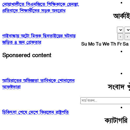
নোয়াখালীতে সিএনজিতে শিক্ষিকাকে হেনস্তা,
প্রতিবাদে শিক্ষার্থীদের সড়ক অবরোধ
আর্কা
গাইবান্ধায় অটো মিশুক ছিনতাইয়ের ঘটনায়
‹
›
জড়িত ৪ জন গ্রেফতার
Su
Mo
Tu
We
Th
Fr
Sa
Sponsered content
আমিরাতের অভিজ্ঞতা তাবিথকে শোনালেন
সংবাদ খু
আফঈদারা
Search
For:
চিকিৎসা শেষে দেশে ফিরলেন রাষ্ট্রপতি
ক্যাটাগরি 