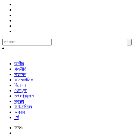
Search
For:
জাতীয়
রাজনীতি
সারাদেশ
আন্তর্জাতিক
বিনোদন
খেলাধুলা
তথ্যপ্রযুক্তি
স্বাস্থ্য
অর্থ-বাণিজ্য
অপরাধ
ধর্ম
আরও