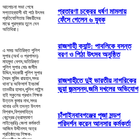
আলোচনা সভা শেষে
প্রতারণা চক্রের ধর্ষণ মামলায়
সপ্তাহব্যাপী বই পাঠ উৎসব
প্রতিযোগিতায় বিজয়ীদের
ফেঁসে গেলেন ৬ যুবক
মাঝে পুরস্কার তুলে দেন
অতিথিরা।
রাজশাহী ক্যান্ট: পাবলিকে বসন্ত
এ সময় অতিরিক্ত পুলিশ
বরণ ও পিঠা উৎসব অনুষ্ঠিত
সুপার (অর্থ ও প্রশাসন)
মাহমুদা বেগম,অতিরিক্ত
পুলিশ সুপার মোঃ জসীম
উদ্দিন,সহকারী পুলিশ সুপার
সৈয়দ মুমিদ রায়হান,সদর
রাজশাহীতে দুই ভারতীয় নাগরিকের
থানা’র অফিসার্স ইনচার্জ
ভুয়া জন্মসনদ,জমি দখলের অভিযোগ
তানভীর হাসান,পুলিশ লাইন্স
হাই স্কুলের প্রধান শিক্ষক
উত্তম কুমার নাথ,সদর
থানার ওসি তদন্ত উৎপল
বিশ্বাস,বিশ্বসাহিত্য
চাঁপাইনবাবগঞ্জের পূজা মন্ডপ
কেন্দ্রের (ভ্রাম্যমাণ
পরিদর্শন করেন আনসার কর্মকর্তা
লাইব্রেরি) জেলা কর্মকর্তা
আজিম উদ্দীনসহ অত্র
প্রতিষ্ঠানের শিক্ষক-