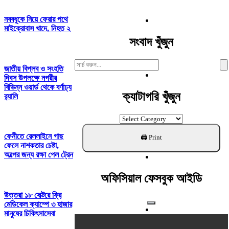
নববধূকে নিয়ে ফেরার পথে
মাইক্রোবাস খাদে, নিহত ২
সংবাদ খুঁজুন
Search
জাতীয় বিপ্লব ও সংহতি
For:
দিবস উপলক্ষে নগরীর
বিভিন্ন ওয়ার্ড থেকে বর্ণাঢ্য
ক্যাটাগরি খুঁজুন
র‍্যালি
ক্যাটাগরি
খুঁজুন
ফেনীতে রেললাইনে গাছ
ফেলে নাশকতার চেষ্টা,
অল্পের জন্য রক্ষা পেল ট্রেন
অফিসিয়াল ফেসবুক আইডি
উত্তরা ১৮ সেক্টরে ফ্রি
মেডিকেল ক্যাম্পে ৩ হাজার
মানুষের চিকিৎসাসেবা