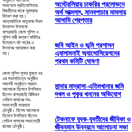
অনুষ্ঠানে আলোচনা
অস্ট্রেলিয়ায় চাকরির প্রলোভনে
সভাশেষে প্রতিযোগিতায়
বিজয়ীদের মাঝে পুরস্কার
অর্থ আত্মসাৎ, মানবপাচার মামলায়
বিতরণ করা হয়।
আসামি গ্রেপ্তার
আন্তর্জাতিক মাতৃভাষা দিবস
উদযাপন উপলক্ষে
খাগড়াছড়ি জেলা পুলিশ ও
পুলিশ নারী কল্যাণ সমিতির
উদ্যোগে বই পাঠের এ
জবি আইন ও ভূমি প্রশাসন
উৎসবের আয়োজন করা
এ্যালামনাই অ্যাসোসিয়েশনের
হয়।
প্রথম কমিটি ঘোষণা
জেলা পুলিশ সুপার মুক্তা ধর
এর সভাপতিত্বে অনুষ্ঠিত
সমাপনী অনুষ্ঠানে প্রধান
মান্দায় মাদ্রাসা-এতিমখানার জমি
আলোচক হিসেবে উপস্থিত
দখল ও পুকুর খননের অভিযোগ
ছিলেন খাগড়াছড়ি রিজিয়ন
লেডিস ক্লাবের সহ-
সভানেত্রী ফারহানা
চৌধুরী। বিশেষ আলোচক
হিসেবে উপস্থিত ছিলেন
টেকনাফে যুবক-যুবতীদের জীবিকা ও
লেডিস ক্লাবের সভানেত্রী
জীবনমান উন্নয়নে আলোচনা সভা
রাবেয়া চৌধুরী।