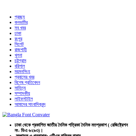
প্রচ্ছদ
কনভার্টার
সব খবর
ঢাকা
রংপুর
সিলেট
রাজশাহী
খুলনা
চট্টগ্রাম
বরিশাল
ময়মনসিংহ
প্রবাসের খবর
বিশেষ প্রতিবেদন
সাহিত্য
সম্পাদকীয়
লাইফস্টাইল
আমাদের সাংবাদিকবৃন্দ
ঢাকা থেকে প্রকাশিত জাতীয় দৈনিক পত্রিকা দৈনিক মতপ্রকাশ ( রেজিষ্ট্রেশন
নং- ডিএ ৬২৯৩)।
সম্পাদক ও প্রকাশক: এটিএম রাকিবুল বাসার