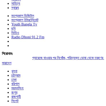
সাহিত্য
স্বাস্থ্য
মতপ্রকাশ ডিজিটাল
মতপ্রকাশ ইন্টারটেইন্মেন্ট
Youth Bangla Tv
ছবি
ভিডিও
Radio Dhoni 91.2 Fm
শিরোনাম:
গ্যারেজে যাওয়ার পর নিখোঁজ, পরিত্যক্ত ডোবা থেকে তরুণের মরদে
সারাদেশ
খুলনা
চট্টগ্রাম
ঢাকা
বরিশাল
ময়মনসিংহ
রংপুর
রাজশাহী
সিলেট