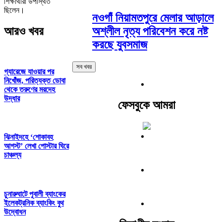
শিক্ষার্থীরা উপস্থিত
ছিলেন।
নওগাঁ নিয়ামতপুরে মেলার আড়ালে
আরও খবর
অশ্লীল নৃত্য পরিবেশন করে নষ্ট
করছে যুবসমাজ
সব খবর
গ্যারেজে যাওয়ার পর
নিখোঁজ, পরিত্যক্ত ডোবা
থেকে তরুণের মরদেহ
উদ্ধার
ফেসবুকে আমরা
ঝিনাইদহে ‘শোকাবহ
আগস্ট’ লেখা পোস্টার ঘিরে
চাঞ্চল্য
চুনারুঘাটে পূবালী ব্যাংকের
ইলেকট্রনিক ব্যাংকিং বুথ
উদ্বোধন