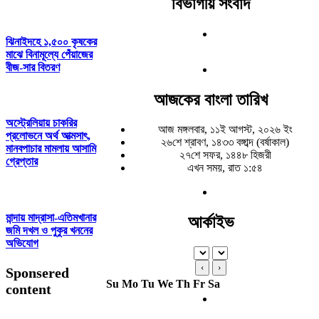
বিভাগীয় সংবাদ
ঝিনাইদহে ১,৫০০ কৃষকের
মাঝে বিনামূল্যে পেঁয়াজের
বীজ-সার বিতরণ
আজকের বাংলা তারিখ
অস্ট্রেলিয়ায় চাকরির
আজ মঙ্গলবার, ১১ই আগস্ট, ২০২৬ ইং
প্রলোভনে অর্থ আত্মসাৎ,
২৬শে শ্রাবণ, ১৪৩৩ বঙ্গাব্দ (বর্ষাকাল)
মানবপাচার মামলায় আসামি
২৭শে সফর, ১৪৪৮ হিজরী
গ্রেপ্তার
এখন সময়, রাত ১:৫৪
মান্দায় মাদ্রাসা-এতিমখানার
আর্কাইভ
জমি দখল ও পুকুর খননের
অভিযোগ
‹
›
Sponsered
Su
Mo
Tu
We
Th
Fr
Sa
content