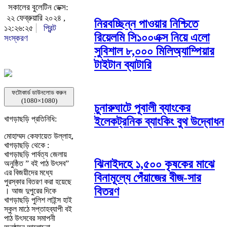
সকালের বুলেটিন ডেক্স:
২২ ফেব্রুয়ারি ২০২৪ ,
নিরবচ্ছিন্ন পাওয়ার নিশ্চিতে
১২:২৬:২৫
প্রিন্ট
রিয়েলমি সি১০০এক্স নিয়ে এলো
সংস্করণ
সুবিশাল ৮,০০০ মিলিঅ্যাম্পিয়ার
টাইটান ব্যাটারি
ফটোকার্ড ডাউনলোড করুন
(1080×1080)
চুনারুঘাটে পূবালী ব্যাংকের
খাগড়াছড়ি প্রতিনিধি:
ইলেকট্রনিক ব্যাংকিং বুথ উদ্বোধন
মোহাম্মদ কেফায়েত উল্লাহ,
খাগড়াছড়ি থেকে :
খাগড়াছড়ি পার্বত্য জেলায়
ঝিনাইদহে ১,৫০০ কৃষকের মাঝে
অনুষ্ঠিত ” বই পাঠ উৎসব”
এর বিজয়ীদের মধ্যে
বিনামূল্যে পেঁয়াজের বীজ-সার
পুরস্কার বিতরণ করা হয়েছে
বিতরণ
। আজ দুপুরের দিকে
খাগড়াছড়ি পুলিশ লাইন্স হাই
স্কুল মাঠে সপ্তাহব্যাপী বই
পাঠ উৎসবের সমাপনী