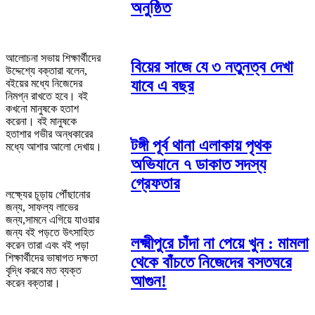
অনুষ্ঠিত
আলোচনা সভায় শিক্ষার্থীদের
বিয়ের সাজে যে ৩ নতুনত্ব দেখা
উদ্দেশ্যে বক্তারা বলেন,
যাবে এ বছর
বইয়ের মধ্যে নিজেদের
নিমগ্ন রাখতে হবে। বই
কখনো মানুষকে হতাশ
করেনা। বই মানুষকে
হতাশার গভীর অন্ধকারের
টঙ্গী পূর্ব থানা এলাকায় পৃথক
মধ্যে আশার আলো দেখায়।
অভিযানে ৭ ডাকাত সদস্য
গ্রেফতার
লক্ষ্যের চূড়ায় পৌঁছানোর
জন্য, সাফল্য লাভের
জন্য,সামনে এগিয়ে যাওয়ার
জন্য বই পড়তে উৎসাহিত
লক্ষ্মীপুরে চাঁদা না পেয়ে খুন : মামলা
করেন তারা এবং বই পড়া
শিক্ষার্থীদের ভাষাগত দক্ষতা
থেকে বাঁচতে নিজেদের বসতঘরে
বৃদ্ধি করবে মত ব্যক্ত
আগুন!
করেন বক্তারা।