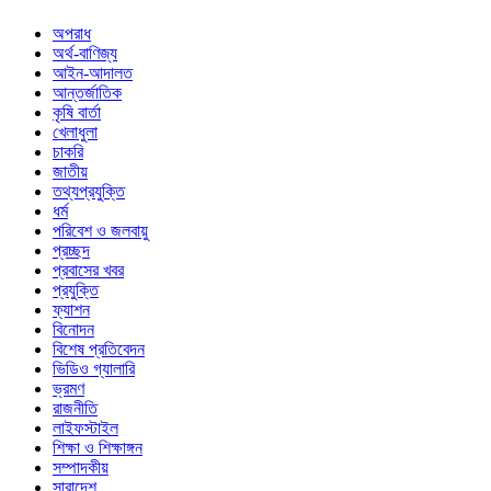
অপরাধ
অর্থ-বাণিজ্য
আইন-আদালত
আন্তর্জাতিক
কৃষি বার্তা
খেলাধুলা
চাকরি
জাতীয়
তথ্যপ্রযুক্তি
ধর্ম
পরিবেশ ও জলবায়ু
প্রচ্ছদ
প্রবাসের খবর
প্রযুক্তি
ফ্যাশন
বিনোদন
বিশেষ প্রতিবেদন
ভিডিও গ্যালারি
ভ্রমণ
রাজনীতি
লাইফস্টাইল
শিক্ষা ও শিক্ষাঙ্গন
সম্পাদকীয়
সারাদেশ