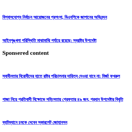
বিশ্বাসযোগ্য নির্বাচন আয়োজনের প্রশংসা, বিএনপিকে জাপানের অভিনন্দন
আইনশৃঙ্খলা পরিস্থিতি মাঝামাঝি পর্যায়ে রয়েছে: স্বরাষ্ট্র উপদেষ্টা
Sponsered content
স্বাধীনতার বিরোধীদের হাতে রাষ্ট্র পরিচালনার দায়িত্ব দেওয়া যাবে না: মির্জা ফখরুল
গাজা নিয়ে প্রতিবাদী বিক্ষোভে সহিংসতায় গ্রেফতার ৪৯ জন, প্রধান উপদেষ্টার বিবৃতি
ব্যাটম্যানে চমকে দেবেন স্কারলেট জোহানসন