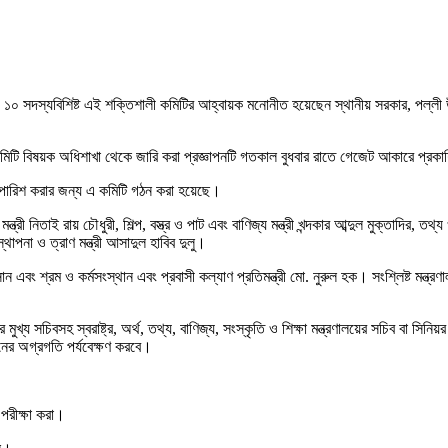
। ১০ সদস্যবিশিষ্ট এই শক্তিশালী কমিটির আহ্বায়ক মনোনীত হয়েছেন স্থানীয় সরকার, পল্লী 
র কমিটি বিষয়ক অধিশাখা থেকে জারি করা প্রজ্ঞাপনটি গতকাল বুধবার রাতে গেজেট আকারে প্রক
ও সুপারিশ করার জন্য এ কমিটি গঠন করা হয়েছে।
ত্রী নিতাই রায় চৌধুরী, শিল্প, বস্ত্র ও পাট এবং বাণিজ্য মন্ত্রী খন্দকার আব্দুল মুক্তাদির, তথ্য
বস্থাপনা ও ত্রাণ মন্ত্রী আসাদুল হাবিব দুলু।
ং শ্রম ও কর্মসংস্থান এবং প্রবাসী কল্যাণ প্রতিমন্ত্রী মো. নুরুল হক। সংশ্লিষ্ট মন্ত্রণা
ুখ্য সচিবসহ স্বরাষ্ট্র, অর্থ, তথ্য, বাণিজ্য, সংস্কৃতি ও শিক্ষা মন্ত্রণালয়ের সচিব বা সিনিয
়নের অগ্রগতি পর্যবেক্ষণ করবে।
হ পরীক্ষা করা।