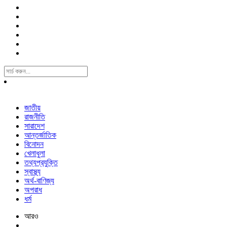
Search
For:
জাতীয়
রাজনীতি
সারাদেশ
আন্তর্জাতিক
বিনোদন
খেলাধুলা
তথ্যপ্রযুক্তি
স্বাস্থ্য
অর্থ-বাণিজ্য
অপরাধ
ধর্ম
আরও