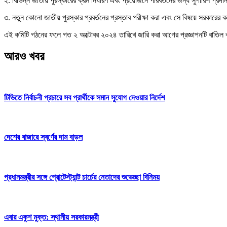
২. বিভিন্ন জাতীয় পুরস্কারের ক্রম নির্ধারণ এবং প্রয়োজনে পরিবর্তনের জন্য সুপারিশ প্রদ
৩. নতুন কোনো জাতীয় পুরস্কার প্রবর্তনের প্রস্তাব পরীক্ষা করা এবং সে বিষয়ে সরকারের
এই কমিটি গঠনের ফলে গত ২ অক্টোবর ২০২৪ তারিখে জারি করা আগের প্রজ্ঞাপনটি বাতিল বলে
আরও খবর
টিভিতে নির্বাচনী প্রচারে সব প্রার্থীকে সমান সুযোগ দেওয়ার নির্দেশ
দেশের বাজারে স্বর্ণের দাম বাড়ল
প্রধানমন্ত্রীর সঙ্গে প্রোটেস্ট্যান্ট চার্চের নেতাদের শুভেচ্ছা বিনিময়
এবার একুশ মুক্ত: স্থানীয় সরকারমন্ত্রী