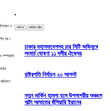
উন্নয়ন ও
সর্বশেষ
সর্বাধিক পঠিত
াশিত হয়।
ঢাকায় মহাসমাবেশসহ চার সিটি অভিমুখে
লংমার্চ ঘোষণা ১১ দলীয় ঐক্যের
 ও সম্প্রচার
লয়ের
রাষ্ট্রপতি নির্বাচন ২০ আগস্ট
়র সচিবগণ
নতুন মার্কিন হামলা হলে উপসাগরীয় অঞ্চলে
পাল্টা আঘাতের হুঁশিয়ারি ইরানের