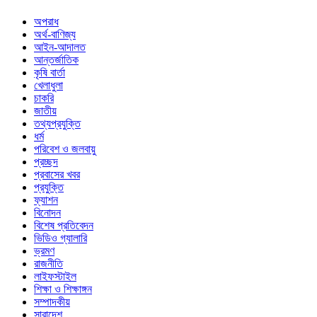
অপরাধ
অর্থ-বাণিজ্য
আইন-আদালত
আন্তর্জাতিক
কৃষি বার্তা
খেলাধুলা
চাকরি
জাতীয়
তথ্যপ্রযুক্তি
ধর্ম
পরিবেশ ও জলবায়ু
প্রচ্ছদ
প্রবাসের খবর
প্রযুক্তি
ফ্যাশন
বিনোদন
বিশেষ প্রতিবেদন
ভিডিও গ্যালারি
ভ্রমণ
রাজনীতি
লাইফস্টাইল
শিক্ষা ও শিক্ষাঙ্গন
সম্পাদকীয়
সারাদেশ