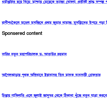
ধর্মান্তরিত হয়ে বিয়ে: মান্দায় মেয়েকে ত্যাজ্য ঘোষণা, প্রতীকী শ্রাদ্ধ সম্পন্ন
রাণীশংকৈলে মডেল মসজিদে প্রথম জুমার নামাজ, মুসল্লিদের উপচে পড়া 
Sponsered content
বারির নতুন মহাপরিচালক ড. আতাউর রহমান
আগৈলঝাড়ায় পৃথক অভিযানে ইয়াবাসহ তিন মাদক ব্যবসায়ী গ্রেফতার
চিন্তায় গাফিলতি এলে জুলাই জাদুঘর থেকে ঠিকানা খুঁজে নতুন যাত্রা করব