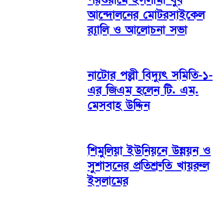
আন্দোলনের মোটরসাইকেল
র‌্যালি ও আলোচনা সভা
নাটোর পল্লী বিদ্যুৎ সমিতি-১-
এর জিএম হলেন টি. এম.
মেসবাহ উদ্দিন
শিমুলিয়া ইউনিয়নে উন্নয়ন ও
সুশাসনের প্রতিশ্রুতি খায়রুল
ইসলামের