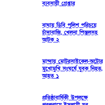
ব্যবসায়ী গ্রেপ্তার
বাঘায় ডিবি পুলিশ পরিচয়ে
চাঁদাবাজি, খেলনা পিস্তলসহ
আটক ২
মান্দায় মোটরসাইকেল-অটোর
মুখোমুখি সংঘর্ষে যুবক নিহত,
আহত ১
প্রতিষ্ঠাবার্ষিকী উপলক্ষে
পরশুরামে ইসলামী যুব