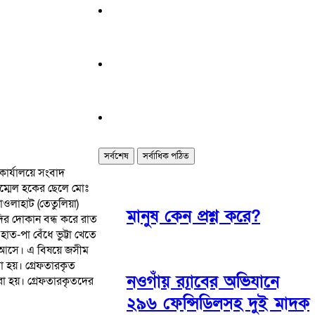
সর্বশেষ
সর্বাধিক পঠিত
ার্যালয়ে সংবাদ
াম্মেল হকের ছেলে মোঃ
ওলাহাট (তেতুলিয়া)
মানুষ কেন প্রশ্ন করে?
দির দোকান বন্ধ করে রাত
-পা বেঁধে ভুট্টা খেতে
 আসে। এ বিষয়ে জসীম
া হয়। গ্রেফতারকৃত
নওগাঁয় র‌্যাবের অভিযানে
া হয়। গ্রেফতারকৃতদের
২৯৬ ফেন্সিডিলসহ দুই মাদক