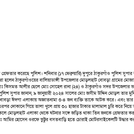
েফতার করেছে পুলিশ। শনিবার (১৭ ফেব্রুয়ারি) দুপুরে ঠাকুরগাঁও পুলিশ সুপার ক
ৃতরা হলেন ঠাকুরগাঁওয়ের বালিয়াডাঙ্গী উপজেলার মোড়লহাট বোবড়া গ্রামের মোজ
র মোঃ কিসমত আলীর ছেলে মোঃ সোহেল রানা (২৪) ও ঠাকুরগাঁও সদর উপজেলার ভা
ুলিশ সুপার জানান, ৯ জানুয়ারী ২০২৪ সালের মোঃ জসীম উদ্দিন মোড়ল তার মু
বোবড়া ঈদগা এলাকায় অজ্ঞাতনামা ৩-৪ জন ব্যক্তি তাকে আটক করে। এবং তার হাত
র দোকানে গিয়ে তালা খুলে প্রায় ৩০ হাজার টাকার মালামাল চুরি করে নিয়ে
রি) বিকেলে মোড়লহাট এলাকা থেকে ঘটনার সঙ্গে জড়িত থাকা তিন জনকে গ্রেফতার কর
ঃ আমির হোসেন ওরফে ভুট্টুর বসতবাড়ি হতে চোরাই মোটরসাইকেলটি উদ্ধার কর