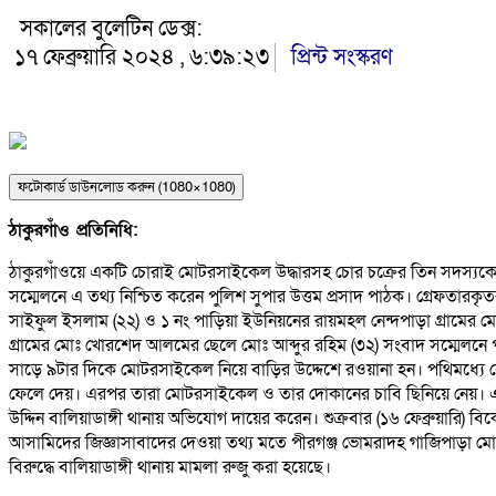
সকালের বুলেটিন ডেক্স:
১৭ ফেব্রুয়ারি ২০২৪ , ৬:৩৯:২৩
প্রিন্ট সংস্করণ
ফটোকার্ড ডাউনলোড করুন (1080×1080)
ঠাকুরগাঁও প্রতিনিধি:
ঠাকুরগাঁওয়ে একটি চোরাই মোটরসাইকেল উদ্ধারসহ চোর চক্রের তিন সদস্যকে গ্র
সম্মেলনে এ তথ্য নিশ্চিত করেন পুলিশ সুপার উত্তম প্রসাদ পাঠক। গ্রেফতারক
সাইফুল ইসলাম (২২) ও ১ নং পাড়িয়া ইউনিয়নের রায়মহল নেন্দপাড়া গ্রামে
গ্রামের মোঃ খোরশেদ আলমের ছেলে মোঃ আব্দুর রহিম (৩২) সংবাদ সম্মেলনে প
সাড়ে ৯টার দিকে মোটরসাইকেল নিয়ে বাড়ির উদ্দেশে রওয়ানা হন। পথিমধ্যে 
ফেলে দেয়। এরপর তারা মোটরসাইকেল ও তার দোকানের চাবি ছিনিয়ে নেয়। এরপ
উদ্দিন বালিয়াডাঙ্গী থানায় অভিযোগ দায়ের করেন। শুক্রবার (১৬ ফেব্রুয়া
আসামিদের জিজ্ঞাসাবাদের দেওয়া তথ্য মতে পীরগঞ্জ ভোমরাদহ গাজিপাড়া মো
বিরুদ্ধে বালিয়াডাঙ্গী থানায় মামলা রুজু করা হয়েছে।