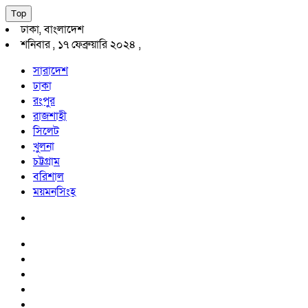
Top
ঢাকা, বাংলাদেশ
শনিবার , ১৭ ফেব্রুয়ারি ২০২৪ ,
সারাদেশ
ঢাকা
রংপুর
রাজশাহী
সিলেট
খুলনা
চট্টগ্রাম
বরিশাল
ময়মনসিংহ