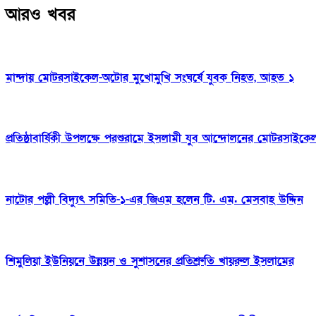
আরও খবর
মান্দায় মোটরসাইকেল-অটোর মুখোমুখি সংঘর্ষে যুবক নিহত, আহত ১
প্রতিষ্ঠাবার্ষিকী উপলক্ষে পরশুরামে ইসলামী যুব আন্দোলনের মোটরসাইক
নাটোর পল্লী বিদ্যুৎ সমিতি-১-এর জিএম হলেন টি. এম. মেসবাহ উদ্দিন
শিমুলিয়া ইউনিয়নে উন্নয়ন ও সুশাসনের প্রতিশ্রুতি খায়রুল ইসলামের