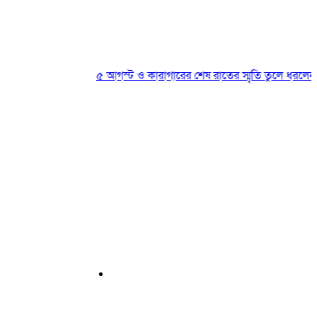
৫ আগস্ট ও কারাগারের শেষ রাতের স্মৃতি তুলে ধরলেন ছাত