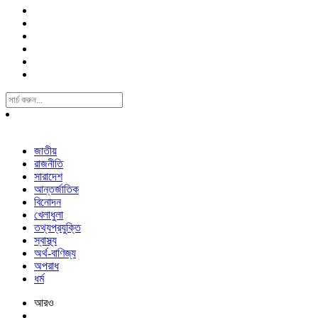
Search
For:
জাতীয়
রাজনীতি
সারাদেশ
আন্তর্জাতিক
বিনোদন
খেলাধুলা
তথ্যপ্রযুক্তি
স্বাস্থ্য
অর্থ-বাণিজ্য
অপরাধ
ধর্ম
আরও