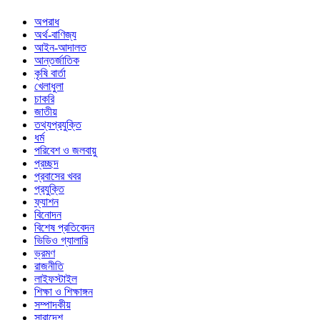
অপরাধ
অর্থ-বাণিজ্য
আইন-আদালত
আন্তর্জাতিক
কৃষি বার্তা
খেলাধুলা
চাকরি
জাতীয়
তথ্যপ্রযুক্তি
ধর্ম
পরিবেশ ও জলবায়ু
প্রচ্ছদ
প্রবাসের খবর
প্রযুক্তি
ফ্যাশন
বিনোদন
বিশেষ প্রতিবেদন
ভিডিও গ্যালারি
ভ্রমণ
রাজনীতি
লাইফস্টাইল
শিক্ষা ও শিক্ষাঙ্গন
সম্পাদকীয়
সারাদেশ