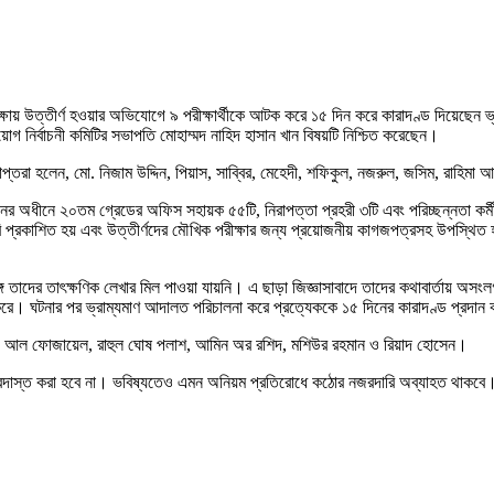
পরীক্ষায় উত্তীর্ণ হওয়ার অভিযোগে ৯ পরীক্ষার্থীকে আটক করে ১৫ দিন করে কারাদণ্ড দিয়েছে
়োগ নির্বাচনী কমিটির সভাপতি মোহাম্মদ নাহিদ হাসান খান বিষয়টি নিশ্চিত করেছেন।
রাপ্তরা হলেন, মো. নিজাম উদ্দিন, পিয়াস, সাব্বির, মেহেদী, শফিকুল, নজরুল, জসিম, রাহিমা
শাসনের অধীনে ২০তম গ্রেডের অফিস সহায়ক ৫৫টি, নিরাপত্তা প্রহরী ৩টি এবং পরিচ্ছন্নতা কর্
ি প্রকাশিত হয় এবং উত্তীর্ণদের মৌখিক পরীক্ষার জন্য প্রয়োজনীয় কাগজপত্রসহ উপস্থিত হও
সঙ্গে তাদের তাৎক্ষণিক লেখার মিল পাওয়া যায়নি। এ ছাড়া জিজ্ঞাসাবাদে তাদের কথাবার্তায় অসং
বীকার করে। ঘটনার পর ভ্রাম্যমাণ আদালত পরিচালনা করে প্রত্যেককে ১৫ দিনের কারাদণ্ড প্রদান
াজ্জাদ আল ফোজায়েল, রাহুল ঘোষ পলাশ, আমিন অর রশিদ, মশিউর রহমান ও রিয়াদ হোসেন।
য় বরদাস্ত করা হবে না। ভবিষ্যতেও এমন অনিয়ম প্রতিরোধে কঠোর নজরদারি অব্যাহত থাকবে