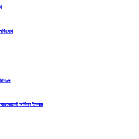
ভা
র অভিযোগ
ারাদণ্ড
টর অ্যাডভোকেট আমিনুল ইসলাম