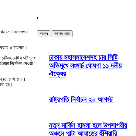
ন ভ্রাম্যমাণ আদালত।
সর্বশেষ
সর্বাধিক পঠিত
 আক্তার ও ফয়সাল।
ঢাকায় মহাসমাবেশসহ চার সিটি
মী ১টিসহ মোট ৫৯টি শূন্য
য়ার নির্দেশনা দেওয়া
অভিমুখে লংমার্চ ঘোষণা ১১ দলীয়
ঐক্যের
লগ্নতা দেখা দেয়।
 করা হয়।
রাষ্ট্রপতি নির্বাচন ২০ আগস্ট
।
নতুন মার্কিন হামলা হলে উপসাগরীয়
অঞ্চলে পাল্টা আঘাতের হুঁশিয়ারি