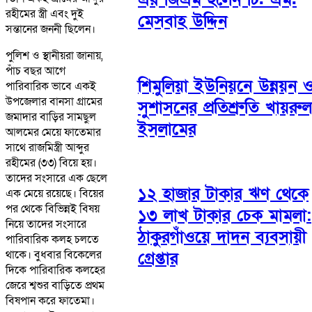
রহীমের স্ত্রী এবং দুই
মেসবাহ উদ্দিন
সন্তানের জননী ছিলেন।
পুলিশ ও স্থানীয়রা জানায়,
পাঁচ বছর আগে
শিমুলিয়া ইউনিয়নে উন্নয়ন 
পারিবারিক ভাবে একই
উপজেলার বানসা গ্রামের
সুশাসনের প্রতিশ্রুতি খায়রুল
জমাদার বাড়ির সামছুল
ইসলামের
আলমের মেয়ে ফাতেমার
সাথে রাজমিস্ত্রী আব্দুর
রহীমের (৩৩) বিয়ে হয়।
তাদের সংসারে এক ছেলে
১২ হাজার টাকার ঋণ থেকে
এক মেয়ে রয়েছে। বিয়ের
পর থেকে বিভিন্নই বিষয়
১৩ লাখ টাকার চেক মামলা:
নিয়ে তাদের সংসারে
ঠাকুরগাঁওয়ে দাদন ব্যবসায়ী
পারিবারিক কলহ চলতে
থাকে। বুধবার বিকেলের
গ্রেপ্তার
দিকে পারিবারিক কলহের
জেরে শ্বশুর বাড়িতে প্রথম
বিষপান করে ফাতেমা।