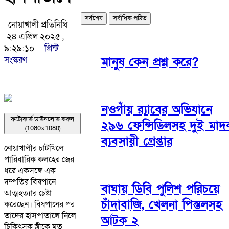
সর্বশেষ
সর্বাধিক পঠিত
নোয়াখালী প্রতিনিধি
২৪ এপ্রিল ২০২৫ ,
৯:২৯:১০
প্রিন্ট
সংস্করণ
মানুষ কেন প্রশ্ন করে?
নওগাঁয় র‌্যাবের অভিযানে
ফটোকার্ড ডাউনলোড করুন
২৯৬ ফেন্সিডিলসহ দুই মাদ
(1080×1080)
ব্যবসায়ী গ্রেপ্তার
নোয়াখালীর চাটখিলে
পারিবারিক কলহের জের
ধরে একসঙ্গে এক
দম্পতির বিষপানে
বাঘায় ডিবি পুলিশ পরিচয়ে
আত্মহত্যার চেষ্টা
চাঁদাবাজি, খেলনা পিস্তলসহ
করেছেন। বিষপানের পর
তাদের হাসপাতালে নিলে
আটক ২
চিকিৎসক স্ত্রীকে মৃত