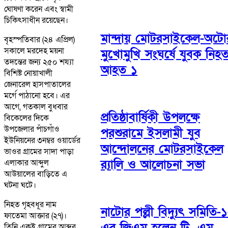
ঘোষণা করেন এবং স্বামী
চিকিৎসাধীন রয়েছেন।
মান্দায় মোটরসাইকেল-অটো
বৃহস্পতিবার (২৪ এপ্রিল)
সকালে মরদেহ ময়না
মুখোমুখি সংঘর্ষে যুবক নিহত
তদন্তের জন্য ২৫০ শয্যা
আহত ১
বিশিষ্ট নোয়াখালী
জেনারেল হাসপাতালের
মর্গে পাঠানো হবে। এর
আগে, গতকাল বুধবার
প্রতিষ্ঠাবার্ষিকী উপলক্ষে
বিকেলের দিকে
উপজেলার পাঁচগাঁও
পরশুরামে ইসলামী যুব
ইউনিয়নের ৩নম্বর ওয়ার্ডের
আন্দোলনের মোটরসাইকেল
ভাওর গ্রামের সাদা পাড়া
র‌্যালি ও আলোচনা সভা
এলাকার আব্দুল
আউয়ালের বাড়িতে এ
ঘটনা ঘটে।
নিহত গৃহবধূর নাম
নাটোর পল্লী বিদ্যুৎ সমিতি-১
ফাতেমা আক্তার (২৭)।
এর জিএম হলেন টি. এম.
তিনি একই গ্রামের আব্দুর