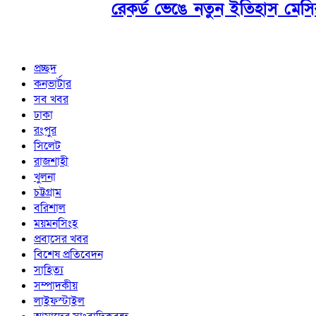
রেকর্ড ভেঙে নতুন ইতিহাস মেসি
প্রচ্ছদ
কনভার্টার
সব খবর
ঢাকা
রংপুর
সিলেট
রাজশাহী
খুলনা
চট্টগ্রাম
বরিশাল
ময়মনসিংহ
প্রবাসের খবর
বিশেষ প্রতিবেদন
সাহিত্য
সম্পাদকীয়
লাইফস্টাইল