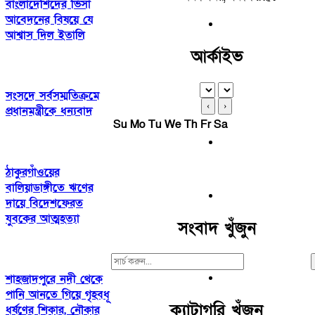
বাংলাদেশিদের ভিসা
আবেদনের বিষয়ে যে
আশ্বাস দিল ইতালি
আর্কাইভ
সংসদে সর্বসম্মতিক্রমে
‹
›
প্রধানমন্ত্রীকে ধন্যবাদ
Su
Mo
Tu
We
Th
Fr
Sa
ঠাকুরগাঁওয়ের
বালিয়াডাঙ্গীতে ঋণের
দায়ে বিদেশফেরত
যুবকের আত্মহত্যা
সংবাদ খুঁজুন
Search
For:
শাহজাদপুরে নদী থেকে
পানি আনতে গিয়ে গৃহবধূ
ক্যাটাগরি খুঁজুন
ধর্ষণের শিকার, নৌকার