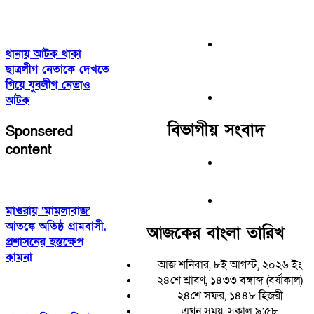
থানায় আটক থাকা
ছাত্রলীগ নেতাকে দেখতে
গিয়ে যুবলীগ নেতাও
আটক
বিভাগীয় সংবাদ
Sponsered
content
মাগুরায় ‘মামলাবাজ’
আতঙ্কে অতিষ্ঠ গ্রামবাসী,
আজকের বাংলা তারিখ
প্রশাসনের হস্তক্ষেপ
কামনা
আজ শনিবার, ৮ই আগস্ট, ২০২৬ ইং
২৪শে শ্রাবণ, ১৪৩৩ বঙ্গাব্দ (বর্ষাকাল)
২৪শে সফর, ১৪৪৮ হিজরী
এখন সময়, সকাল ৯:৫৮