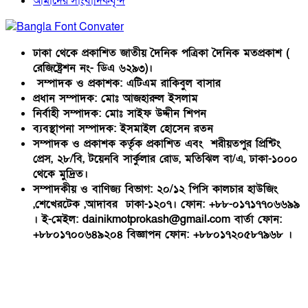
আমাদের সাংবাদিকবৃন্দ
ঢাকা থেকে প্রকাশিত জাতীয় দৈনিক পত্রিকা দৈনিক মতপ্রকাশ (
রেজিষ্ট্রেশন নং- ডিএ ৬২৯৩)।
সম্পাদক ও প্রকাশক: এটিএম রাকিবুল বাসার
প্রধান সম্পাদক: মোঃ আজহারুল ইসলাম
নির্বাহী সম্পাদক: মোঃ সাইফ উদ্দীন শিপন
ব্যবস্থাপনা সম্পাদক: ইসমাইল হোসেন রতন
সম্পাদক ও প্রকাশক কর্তৃক প্রকাশিত এবং শরীয়তপুর প্রিন্টিং
প্রেস, ২৮/বি, টয়েনবি সার্কুলার রোড, মতিঝিল বা/এ, ঢাকা-১০০০
থেকে মুদ্রিত।
সম্পাদকীয় ও বাণিজ্য বিভাগ: ২০/১২ পিসি কালচার হাউজিং
,শেখেরটেক ,আদাবর ঢাকা-১২০৭। ফোন: +৮৮-০১৭১৭৭০৬৬৯৯
। ই-মেইল: dainikmotprokash@gmail.com বার্তা ফোন:
+৮৮০১৭০০৬৪৯২০৪ বিজ্ঞাপন ফোন: +৮৮০১৭২০৫৮৭৯৬৮ ।