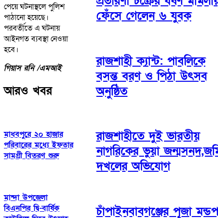
প্রতারণা চক্রের ধর্ষণ মামলায
পেয়ে ঘটনাস্থলে পুলিশ
ফেঁসে গেলেন ৬ যুবক
পাঠানো হয়েছে।
পরবর্তীতে এ ঘটনায়
আইনগত ব্যবস্থা নেওয়া
হবে।
রাজশাহী ক্যান্ট: পাবলিকে
গিয়াস রনি /
এমআই
বসন্ত বরণ ও পিঠা উৎসব
আরও খবর
অনুষ্ঠিত
রাজশাহীতে দুই ভারতীয়
মাধবপুরে ২০ হাজার
পরিবারের মধ্যে ইফতার
নাগরিকের ভুয়া জন্মসনদ,জম
সামগ্রী বিতরণ শুরু
দখলের অভিযোগ
মান্দা উপজেলা
বিএনপির দ্বি-বার্ষিক
চাঁপাইনবাবগঞ্জের পূজা মন্ড