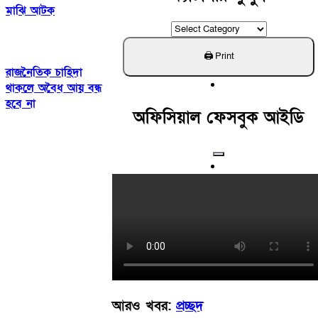
মাঝি আটক
ক্যাটাগরি
খুঁজুন
রাজনৈতিক চাহিদা
থাকলে অবৈধ আয় বন্ধ
হবে না
অফিসিয়াল ফেসবুক আইডি
আরও খবর:
প্রচ্ছদ