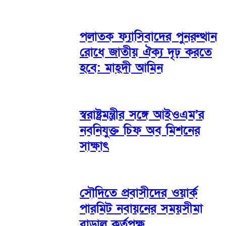
পলাতক ফ্যাসিবাদের পুনরুত্থান
রোধে জাতীয় ঐক্য দৃঢ় করতে
হবে: মাহ্দী আমিন
স্বরাষ্ট্রমন্ত্রীর সঙ্গে আইওএম’র
নবনিযুক্ত চিফ অব মিশনের
সাক্ষাৎ
সৌদিতে প্রবাসীদের ওয়ার্ক
পারমিট নবায়নের সময়সীমা
বাড়াল কর্তৃপক্ষ