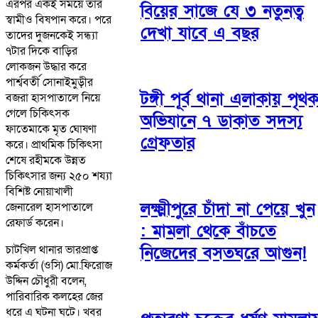
এরপর একই সময়ে তার
বিয়ের সাজে যে ৩ নতুনত্ব
স্বামীও বিষপান করে। পরে
দেখা যাবে এ বছর
তাদের দুজনকেই সন্ধ্যা
৭টার দিকে বাড়ির
লোকজন উদ্ধার করে
পার্শ্ববর্তী সোনাইমুড়ীর
টঙ্গী পূর্ব থানা এলাকায় পৃথ
বজরা হাসপাতালে নিয়ে
গেলে চিকিৎসক
অভিযানে ৭ ডাকাত সদস্য
ফাতেমাকে মৃত ঘোষণা
গ্রেফতার
করে। প্রাথমিক চিকিৎসা
শেষে রহীমকে উন্নত
চিকিৎসার জন্য ২৫০ শয্যা
বিশিষ্ট নোয়াখালী
লক্ষ্মীপুরে চাঁদা না পেয়ে খুন
জেনারেল হাসপাতালে
রেফার্ড করেন।
: মামলা থেকে বাঁচতে
চাটখিল থানার ভারপ্রাপ্ত
নিজেদের বসতঘরে আগুন!
কর্মকর্তা (ওসি) মো.ফিরোজ
উদ্দিন চৌধুরী বলেন,
পারিবারিক কলহের জের
ধরে এ ঘটনা ঘটে। খবর