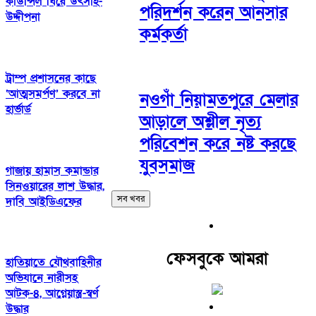
কাউন্সিল ঘিরে উৎসাহ-
পরিদর্শন করেন আনসার
উদ্দীপনা
কর্মকর্তা
ট্রাম্প প্রশাসনের কাছে
‘আত্মসমর্পণ’ করবে না
নওগাঁ নিয়ামতপুরে মেলার
হার্ভার্ড
আড়ালে অশ্লীল নৃত্য
পরিবেশন করে নষ্ট করছে
যুবসমাজ
গাজায় হামাস কমান্ডার
সিনওয়ারের লাশ উদ্ধার,
সব খবর
দাবি আইডিএফের
ফেসবুকে আমরা
হাতিয়াতে যৌথবাহিনীর
অভিযানে নারীসহ
আটক-৪, আগ্নেয়াস্ত্র-স্বর্ণ
উদ্ধার