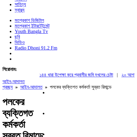
সাহিত্য
স্বাস্থ্য
মতপ্রকাশ ডিজিটাল
মতপ্রকাশ ইন্টারটেইন্মেন্ট
Youth Bangla Tv
ছবি
ভিডিও
Radio Dhoni 91.2 Fm
শিরোনাম:
১৪৪ ধারা উপেক্ষা করে প্রবাসীর জমি দখলের চেষ্টা
|
২০ আগস্ট রাষ্
আইন-আদালত
প্রচ্ছদ
»
আইন-আদালত
»
‎পলকের ব্যক্তিগত কর্মকর্তা সুব্রত রিমান্ডে
‎পলকের
ব্যক্তিগত
কর্মকর্তা
সুব্রত রিমান্ডে