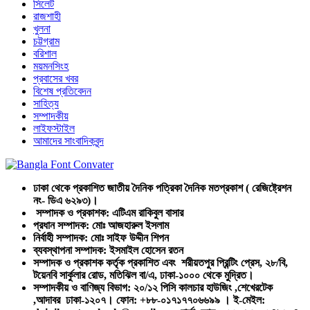
সিলেট
রাজশাহী
খুলনা
চট্টগ্রাম
বরিশাল
ময়মনসিংহ
প্রবাসের খবর
বিশেষ প্রতিবেদন
সাহিত্য
সম্পাদকীয়
লাইফস্টাইল
আমাদের সাংবাদিকবৃন্দ
ঢাকা থেকে প্রকাশিত জাতীয় দৈনিক পত্রিকা দৈনিক মতপ্রকাশ ( রেজিষ্ট্রেশন
নং- ডিএ ৬২৯৩)।
সম্পাদক ও প্রকাশক: এটিএম রাকিবুল বাসার
প্রধান সম্পাদক: মোঃ আজহারুল ইসলাম
নির্বাহী সম্পাদক: মোঃ সাইফ উদ্দীন শিপন
ব্যবস্থাপনা সম্পাদক: ইসমাইল হোসেন রতন
সম্পাদক ও প্রকাশক কর্তৃক প্রকাশিত এবং শরীয়তপুর প্রিন্টিং প্রেস, ২৮/বি,
টয়েনবি সার্কুলার রোড, মতিঝিল বা/এ, ঢাকা-১০০০ থেকে মুদ্রিত।
সম্পাদকীয় ও বাণিজ্য বিভাগ: ২০/১২ পিসি কালচার হাউজিং ,শেখেরটেক
,আদাবর ঢাকা-১২০৭। ফোন: +৮৮-০১৭১৭৭০৬৬৯৯ । ই-মেইল: