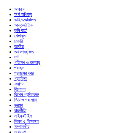
অপরাধ
অর্থ-বাণিজ্য
আইন-আদালত
আন্তর্জাতিক
কৃষি বার্তা
খেলাধুলা
চাকরি
জাতীয়
তথ্যপ্রযুক্তি
ধর্ম
পরিবেশ ও জলবায়ু
প্রচ্ছদ
প্রবাসের খবর
প্রযুক্তি
ফ্যাশন
বিনোদন
বিশেষ প্রতিবেদন
ভিডিও গ্যালারি
ভ্রমণ
রাজনীতি
লাইফস্টাইল
শিক্ষা ও শিক্ষাঙ্গন
সম্পাদকীয়
সারাদেশ