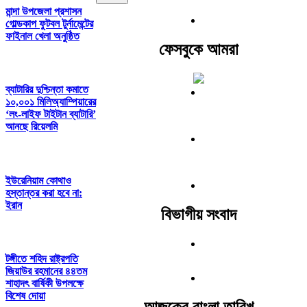
মান্দা উপজেলা প্রশাসন
গোল্ডকাপ ফুটবল টুর্নামেন্টের
ফাইনাল খেলা অনুষ্ঠিত
ফেসবুকে আমরা
ব্যাটারির দুশ্চিন্তা কমাতে
১০,০০১ মিলিঅ্যাম্পিয়ারের
‘লং-লাইফ টাইটান ব্যাটারি’
আনছে রিয়েলমি
ইউরেনিয়াম কোথাও
হস্তান্তর করা হবে না:
ইরান
বিভাগীয় সংবাদ
টঙ্গীতে শহিদ রাষ্ট্রপতি
জিয়াউর রহমানের ৪৪তম
শাহাদৎ বার্ষিকী উপলক্ষে
বিশেষ দোয়া
আজকের বাংলা তারিখ