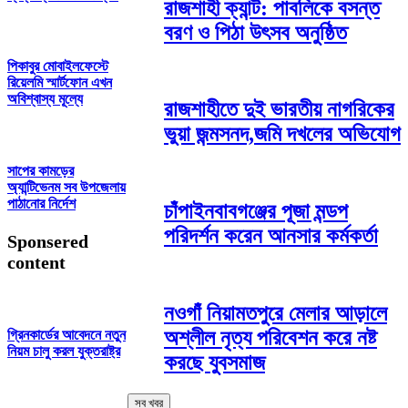
রাজশাহী ক্যান্ট: পাবলিকে বসন্ত
বরণ ও পিঠা উৎসব অনুষ্ঠিত
পিকাবুর মোবাইলফেস্টে
রিয়েলমি স্মার্টফোন এখন
অবিশ্বাস্য মূল্যে
রাজশাহীতে দুই ভারতীয় নাগরিকের
ভুয়া জন্মসনদ,জমি দখলের অভিযোগ
সাপের কামড়ের
অ্যান্টিভেনম সব উপজেলায়
পাঠানোর নির্দেশ
চাঁপাইনবাবগঞ্জের পূজা মন্ডপ
পরিদর্শন করেন আনসার কর্মকর্তা
Sponsered
content
নওগাঁ নিয়ামতপুরে মেলার আড়ালে
অশ্লীল নৃত্য পরিবেশন করে নষ্ট
গ্রিনকার্ডের আবেদনে নতুন
নিয়ম চালু করল যুক্তরাষ্ট্র
করছে যুবসমাজ
সব খবর