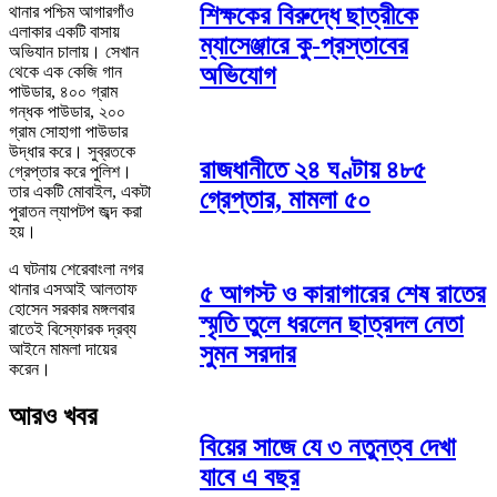
শিক্ষকের বিরুদ্ধে ছাত্রীকে
থানার পশ্চিম আগারগাঁও
এলাকার একটি বাসায়
ম্যাসেঞ্জারে কু-প্রস্তাবের
অভিযান চালায়। সেখান
অভিযোগ
থেকে এক কেজি গান
পাউডার, ৪০০ গ্রাম
গন্ধক পাউডার, ২০০
গ্রাম সোহাগা পাউডার
উদ্ধার করে। সুব্রতকে
রাজধানীতে ২৪ ঘণ্টায় ৪৮৫
গ্রেপ্তার করে পুলিশ।
তার একটি মোবাইল, একটা
গ্রেপ্তার, মামলা ৫০
পুরাতন ল্যাপটপ জব্দ করা
হয়।
‎‎এ ঘটনায় শেরেবাংলা নগর
৫ আগস্ট ও কারাগারের শেষ রাতের
থানার এসআই আলতাফ
হোসেন সরকার মঙ্গলবার
স্মৃতি তুলে ধরলেন ছাত্রদল নেতা
রাতেই বিস্ফোরক দ্রব্য
সুমন সরদার
আইনে মামলা দায়ের
করেন।
আরও খবর
বিয়ের সাজে যে ৩ নতুনত্ব দেখা
যাবে এ বছর