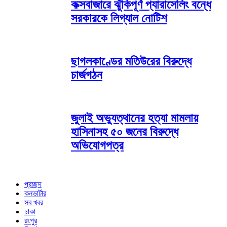
কক্সবাজারে ঝুঁকিপূর্ণ প্যারাসেলিং বন্ধে
সরকারকে লিগ্যাল নোটিশ
ছাগলকাণ্ডের মতিউরের বিরুদ্ধে
চার্জগঠন
জুলাই অভ্যুত্থানের হত্যা মামলায়
হাসিনাসহ ৫০ জনের বিরুদ্ধে
অভিযোগপত্র
প্রচ্ছদ
কনভার্টার
সব খবর
ঢাকা
রংপুর