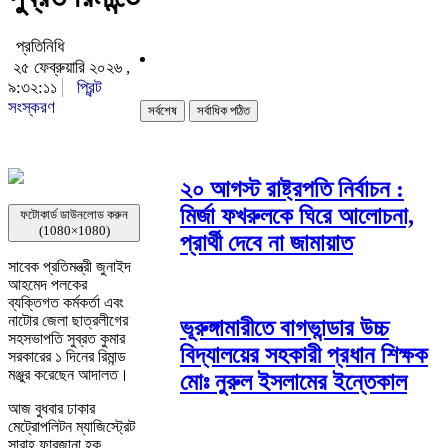
প্রতিনিধি
২৫ ফেব্রুয়ারি ২০২৬ ,
৯:৩২:১১
প্রিন্ট
সংস্করণ
সর্বশেষ
সর্বাধিক পঠিত
২০ আগস্ট রাষ্ট্রপতি নির্বাচন :
মির্জা ফখরুলকে ঘিরে আলোচনা,
ফটোকার্ড ডাউনলোড করুন
(1080×1080)
প্রার্থী দেবে না জামায়াত
‎সাবেক প্রতিমন্ত্রী জুনাইদ
আহমেদ পলকের
ব্যক্তিগত কর্মকর্তা এবং
নাটোর জেলা ছাত্রলীগের
ভূরুঙ্গামারীতে বাগভান্ডার উচ্চ
সহসভাপতি সুব্রত কুমার
বিদ্যালয়ের সহকারী প্রধান শিক্ষক
সরকারের ১ দিনের রিমান্ড
মঞ্জুর করেছেন আদালত।
মোঃ নুরুল ইসলামের ইন্তেকাল
‎আজ বুধবার ঢাকার
মেট্রোপলিটন ম্যাজিস্ট্রেট
সারাহ্ ফারজানা হক