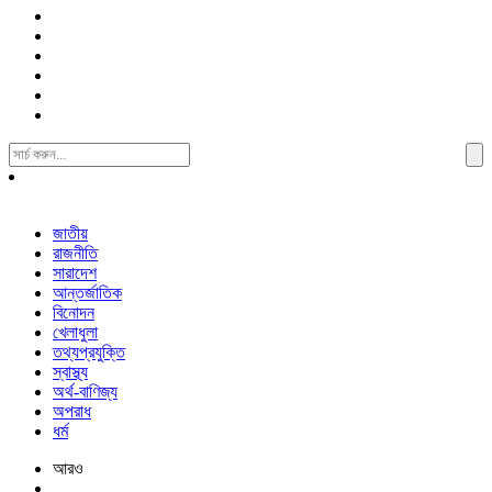
Search
For:
জাতীয়
রাজনীতি
সারাদেশ
আন্তর্জাতিক
বিনোদন
খেলাধুলা
তথ্যপ্রযুক্তি
স্বাস্থ্য
অর্থ-বাণিজ্য
অপরাধ
ধর্ম
আরও