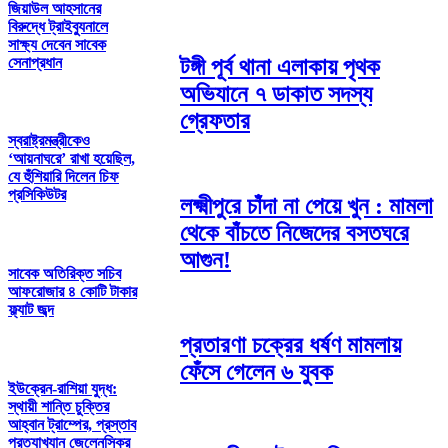
জিয়াউল আহসানের
বিরুদ্ধে ট্রাইব্যুনালে
সাক্ষ্য দেবেন সাবেক
সেনাপ্রধান
টঙ্গী পূর্ব থানা এলাকায় পৃথক
অভিযানে ৭ ডাকাত সদস্য
গ্রেফতার
স্বরাষ্ট্রমন্ত্রীকেও
‘আয়নাঘরে’ রাখা হয়েছিল,
যে হুঁশিয়ারি দিলেন চিফ
প্রসিকিউটর
লক্ষ্মীপুরে চাঁদা না পেয়ে খুন : মামলা
থেকে বাঁচতে নিজেদের বসতঘরে
আগুন!
সাবেক অতিরিক্ত সচিব
আফরোজার ‎৪ কোটি টাকার
ফ্ল্যাট জব্দ
প্রতারণা চক্রের ধর্ষণ মামলায়
ফেঁসে গেলেন ৬ যুবক
ইউক্রেন-রাশিয়া যুদ্ধ:
স্থায়ী শান্তি চুক্তির
আহ্বান ট্রাম্পের, প্রস্তাব
প্রত্যাখ্যান জেলেনস্কির