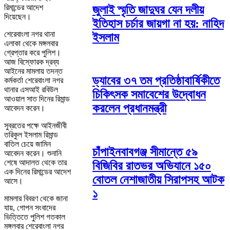
জুলাই স্মৃতি জাদুঘর যেন দলীয়
রিমান্ডের আদেশ
দিয়েছেন।
ইতিহাস চর্চার জায়গা না হয়: নাহিদ
‎‎শেরেবাংলা নগর থানা
ইসলাম
এলাকা থেকে মঙ্গলবার
গ্রেপ্তার করে পুলিশ।
আজ বিস্ফোরক দ্রব্য
আইনের মামলায় তদন্ত
ড্যাবের ৩৭ তম প্রতিষ্ঠাবার্ষিকীতে
কর্মকর্তা শেরেবাংলা নগর
থানার এসআই রবিউল
চিকিৎসক সমাবেশের উদ্বোধন
আওয়াল সাত দিনের রিমান্ড
করলেন প্রধানমন্ত্রী
আবেদন করেন।
‎সুব্রতের পক্ষে আইনজীবী
তরিকুল ইসলাম রিমান্ড
বাতিল চেয়ে জামিন
চাঁপাইনবাবগঞ্জ সীমান্তে ৫৯
আবেদন করেন। ‎শুনানি
শেষে আদালত থেকে তার
বিজিবির রাতভর অভিযানে ১৫০
এক দিনের রিমান্ডের আদেশ
বোতল নেশাজাতীয় সিরাপসহ আটক
আসে।
১
‎‎মামলার বিবরণ থেকে জানা
যায়, গোপন সংবাদের
ভিত্তিতে পুলিশ গতকাল
মঙ্গলবার শেরেবাংলা নগর