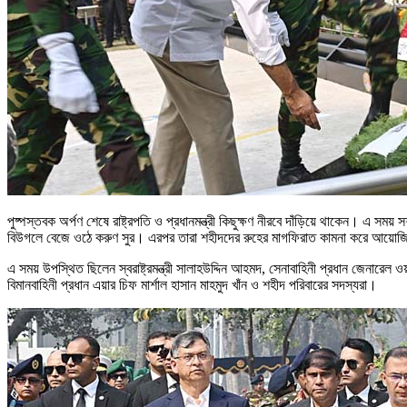
পুষ্পস্তবক অর্পণ শেষে রাষ্ট্রপতি ও প্রধানমন্ত্রী কিছুক্ষণ নীরবে দাঁড়িয়ে থাকেন। এ সময
বিউগলে বেজে ওঠে করুণ সুর। এরপর তারা শহীদদের রুহের মাগফিরাত কামনা করে আয়ো
এ সময় উপস্থিত ছিলেন স্বরাষ্ট্রমন্ত্রী সালাহউদ্দিন আহমদ, সেনাবাহিনী প্রধান জেনারেল
বিমানবাহিনী প্রধান এয়ার চিফ মার্শাল হাসান মাহমুদ খাঁন ও শহীদ পরিবারের সদস্যরা।