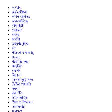
অপরাধ
অর্থ-বাণিজ্য
আইন-আদালত
আন্তর্জাতিক
কৃষি বার্তা
খেলাধুলা
চাকরি
জাতীয়
তথ্যপ্রযুক্তি
ধর্ম
পরিবেশ ও জলবায়ু
প্রচ্ছদ
প্রবাসের খবর
প্রযুক্তি
ফ্যাশন
বিনোদন
বিশেষ প্রতিবেদন
ভিডিও গ্যালারি
ভ্রমণ
রাজনীতি
লাইফস্টাইল
শিক্ষা ও শিক্ষাঙ্গন
সম্পাদকীয়
সারাদেশ