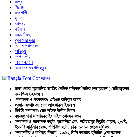
রংপুর
সিলেট
রাজশাহী
খুলনা
চট্টগ্রাম
বরিশাল
ময়মনসিংহ
প্রবাসের খবর
বিশেষ প্রতিবেদন
সাহিত্য
সম্পাদকীয়
লাইফস্টাইল
আমাদের সাংবাদিকবৃন্দ
ঢাকা থেকে প্রকাশিত জাতীয় দৈনিক পত্রিকা দৈনিক মতপ্রকাশ ( রেজিষ্ট্রেশন
নং- ডিএ ৬২৯৩)।
সম্পাদক ও প্রকাশক: এটিএম রাকিবুল বাসার
প্রধান সম্পাদক: মোঃ আজহারুল ইসলাম
নির্বাহী সম্পাদক: মোঃ সাইফ উদ্দীন শিপন
ব্যবস্থাপনা সম্পাদক: ইসমাইল হোসেন রতন
সম্পাদক ও প্রকাশক কর্তৃক প্রকাশিত এবং শরীয়তপুর প্রিন্টিং প্রেস, ২৮/বি,
টয়েনবি সার্কুলার রোড, মতিঝিল বা/এ, ঢাকা-১০০০ থেকে মুদ্রিত।
সম্পাদকীয় ও বাণিজ্য বিভাগ: ২০/১২ পিসি কালচার হাউজিং ,শেখেরটেক