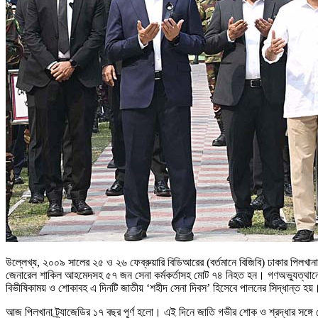
উল্লেখ্য, ২০০৯ সালের ২৫ ও ২৬ ফেব্রুয়ারি বিডিআরের (বর্তমানে বিজিবি) ঢাকার পিলখ
জেনারেল শাকিল আহমেদসহ ৫৭ জন সেনা কর্মকর্তাসহ মোট ৭৪ নিহত হন। গণঅভ্যুত্থান
বিভীষিকাময় ও শোকাবহ এ দিনটি জাতীয় ‘শহীদ সেনা দিবস’ হিসেবে পালনের সিদ্ধান্ত হয়
আজ পিলখানা ট্র্যাজেডির ১৭ বছর পূর্ণ হলো। এই দিনে জাতি গভীর শোক ও শ্রদ্ধার সঙ্গে