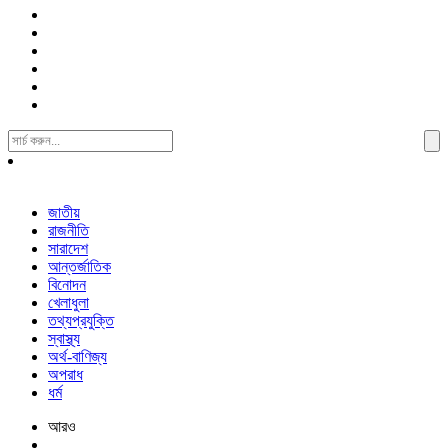
Search
For:
জাতীয়
রাজনীতি
সারাদেশ
আন্তর্জাতিক
বিনোদন
খেলাধুলা
তথ্যপ্রযুক্তি
স্বাস্থ্য
অর্থ-বাণিজ্য
অপরাধ
ধর্ম
আরও