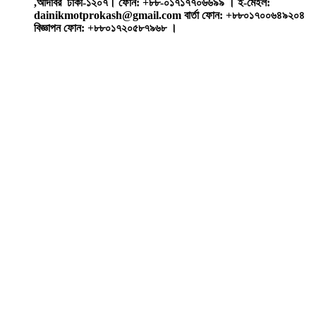
,আদাবর ঢাকা-১২০৭। ফোন: +৮৮-০১৭১৭৭০৬৬৯৯ । ই-মেইল:
dainikmotprokash@gmail.com বার্তা ফোন: +৮৮০১৭০০৬৪৯২০৪
বিজ্ঞাপন ফোন: +৮৮০১৭২০৫৮৭৯৬৮ ।