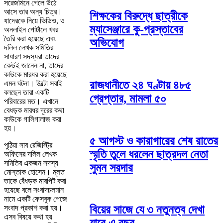
সরেজমিনে গেলে উঠে
আসে তার অন্য চিত্র।
শিক্ষকের বিরুদ্ধে ছাত্রীকে
যাদেরকে নিয়ে ভিডিও, ও
ম্যাসেঞ্জারে কু-প্রস্তাবের
অনলাইন পোর্টালে খবর
তৈরি করা হয়েছে এবং
অভিযোগ
দলিল লেখক সমিতির
সাধারণ সদস্যরা তাদের
কেউই জানেন না, তাদের
কাউকে মারধর করা হয়েছে
রাজধানীতে ২৪ ঘণ্টায় ৪৮৫
এমন ঘটনা। উল্টো সবাই
বলছেন তারা একটি
গ্রেপ্তার, মামলা ৫০
পরিবারের মত। এখানে
বেধড়ক মারধর দূরের কথা
কাউকে গালিগালাজ করা
হয়।
৫ আগস্ট ও কারাগারের শেষ রাতের
পুঠিয়া সাব রেজিস্ট্রি
স্মৃতি তুলে ধরলেন ছাত্রদল নেতা
অফিসের দলিল লেখক
সমিতির একজন সদস্য
সুমন সরদার
মোস্তাক হোসেন। মূলত
তাকে বেঁধড়ক মারপিট করা
হয়েছে বলে সংবাদচলমান
নামে একটি ফেসবুক পেজে
বিয়ের সাজে যে ৩ নতুনত্ব দেখা
সংবাদ প্রকাশ করা হয়।
এসব বিষয়ে কথা হয়