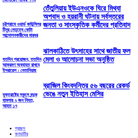
তেঁতুলিয়ায় ইউএনওকে ঘিরে মিথ্যা
অপবাদ ও হয়রানী ঘটনায় সর্বস্তরের
জনতা ও সাংস্কৃতিক কর্মীদের প্রতিবাদ
চট্টগ্রামে ওয়ার্ড কাউন্সিলর
টিনুর নেতৃত্বে কোটা
আন্দোলনকারীদের মারধর
ঝালকাঠিতে উৎসাহের সাথে জাতীয় ফল
মেলা ও আলোচনা সভা অনুষ্ঠিত
যতদিন প্রয়োজন, ততদিন
আক্রমণ অব্যাহত রাখবে
ইসরায়েল : নেতানিয়াহু
ব্রাজিল কিংবদন্তির ৫৬ বছরের রেকর্ড
ভেঙে নতুন ইতিহাস মেসির
যুক্তরাষ্ট্রে স্কুলে বন্দুক
হামলায় ২ জন নিহত,
আহত ১৭
প্রচ্ছদ
কনভার্টার