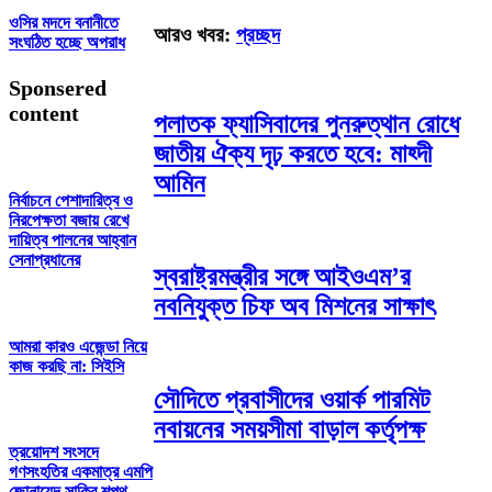
ওসির মদদে বনানীতে
আরও খবর:
প্রচ্ছদ
সংঘঠিত হচ্ছে অপরাধ
Sponsered
content
পলাতক ফ্যাসিবাদের পুনরুত্থান রোধে
জাতীয় ঐক্য দৃঢ় করতে হবে: মাহ্দী
আমিন
নির্বাচনে পেশাদারিত্ব ও
নিরপেক্ষতা বজায় রেখে
দায়িত্ব পালনের আহ্বান
সেনাপ্রধানের
স্বরাষ্ট্রমন্ত্রীর সঙ্গে আইওএম’র
নবনিযুক্ত চিফ অব মিশনের সাক্ষাৎ
আমরা কারও এজেন্ডা নিয়ে
কাজ করছি না: সিইসি
সৌদিতে প্রবাসীদের ওয়ার্ক পারমিট
নবায়নের সময়সীমা বাড়াল কর্তৃপক্ষ
ত্রয়োদশ সংসদে
গণসংহতির একমাত্র এমপি
জোনায়েদ সাকির শপথ