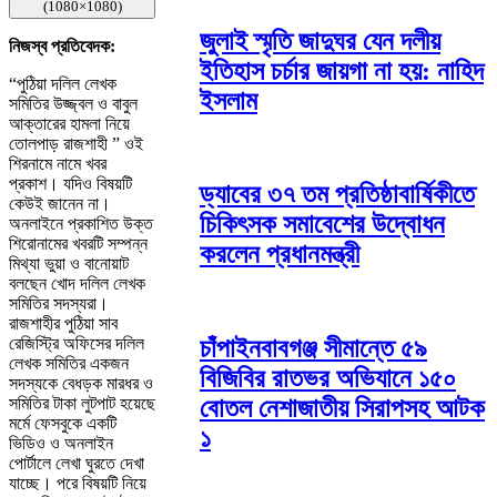
(1080×1080)
জুলাই স্মৃতি জাদুঘর যেন দলীয়
নিজস্ব প্রতিবেদক:
ইতিহাস চর্চার জায়গা না হয়: নাহিদ
“পুঠিয়া দলিল লেখক
ইসলাম
সমিতির উজ্জ্বল ও বাবুল
আক্তারের হামলা নিয়ে
তোলপাড় রাজশাহী ” ওই
শিরনামে নামে খবর
প্রকাশ। যদিও বিষয়টি
ড্যাবের ৩৭ তম প্রতিষ্ঠাবার্ষিকীতে
কেউই জানেন না।
চিকিৎসক সমাবেশের উদ্বোধন
অনলাইনে প্রকাশিত উক্ত
শিরোনামের খবরটি সম্পন্ন
করলেন প্রধানমন্ত্রী
মিথ্যা ভুয়া ও বানোয়াট
বলছেন খোদ দলিল লেখক
সমিতির সদস্যরা।
রাজশাহীর পুঠিয়া সাব
রেজিস্ট্রি অফিসের দলিল
চাঁপাইনবাবগঞ্জ সীমান্তে ৫৯
লেখক সমিতির একজন
বিজিবির রাতভর অভিযানে ১৫০
সদস্যকে বেধড়ক মারধর ও
সমিতির টাকা লুটপাট হয়েছে
বোতল নেশাজাতীয় সিরাপসহ আটক
মর্মে ফেসবুকে একটি
১
ভিডিও ও অনলাইন
পোর্টালে লেখা ঘুরতে দেখা
যাচ্ছে। পরে বিষয়টি নিয়ে