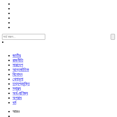
Search
For:
জাতীয়
রাজনীতি
সারাদেশ
আন্তর্জাতিক
বিনোদন
খেলাধুলা
তথ্যপ্রযুক্তি
স্বাস্থ্য
অর্থ-বাণিজ্য
অপরাধ
ধর্ম
আরও