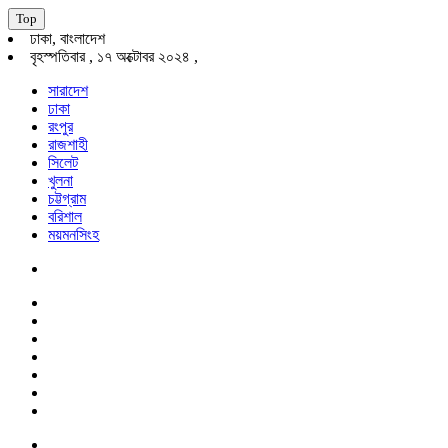
Top
ঢাকা, বাংলাদেশ
বৃহস্পতিবার , ১৭ অক্টোবর ২০২৪ ,
সারাদেশ
ঢাকা
রংপুর
রাজশাহী
সিলেট
খুলনা
চট্টগ্রাম
বরিশাল
ময়মনসিংহ