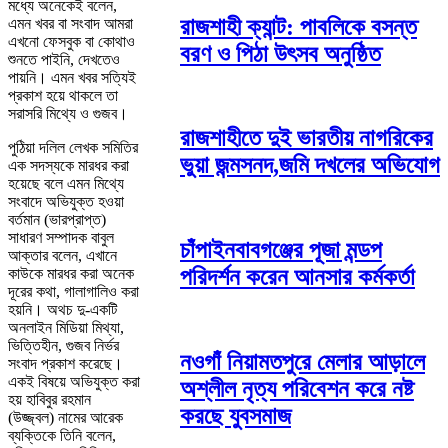
মধ্যে অনেকেই বলেন,
রাজশাহী ক্যান্ট: পাবলিকে বসন্ত
এমন খবর বা সংবাদ আমরা
এখনো ফেসবুক বা কোথাও
বরণ ও পিঠা উৎসব অনুষ্ঠিত
শুনতে পাইনি, দেখতেও
পায়নি। এমন খবর সত্যিই
প্রকাশ হয়ে থাকলে তা
সরাসরি মিথ্যে ও গুজব।
রাজশাহীতে দুই ভারতীয় নাগরিকের
পুঠিয়া দলিল লেখক সমিতির
ভুয়া জন্মসনদ,জমি দখলের অভিযোগ
এক সদস্যকে মারধর করা
হয়েছে বলে এমন মিথ্যে
সংবাদে অভিযুক্ত হওয়া
বর্তমান (ভারপ্রাপ্ত)
সাধারণ সম্পাদক বাবুল
চাঁপাইনবাবগঞ্জের পূজা মন্ডপ
আক্তার বলেন, এখানে
পরিদর্শন করেন আনসার কর্মকর্তা
কাউকে মারধর করা অনেক
দূরের কথা, গালাগালিও করা
হয়নি। অথচ দু-একটি
অনলাইন মিডিয়া মিথ্যা,
ভিত্তিহীন, গুজব নির্ভর
নওগাঁ নিয়ামতপুরে মেলার আড়ালে
সংবাদ প্রকাশ করেছে।
একই বিষয়ে অভিযুক্ত করা
অশ্লীল নৃত্য পরিবেশন করে নষ্ট
হয় হাবিবুর রহমান
করছে যুবসমাজ
(উজ্জ্বল) নামের আরেক
ব্যক্তিকে তিনি বলেন,