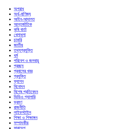
অপরাধ
অর্থ-বাণিজ্য
আইন-আদালত
আন্তর্জাতিক
কৃষি বার্তা
খেলাধুলা
চাকরি
জাতীয়
তথ্যপ্রযুক্তি
ধর্ম
পরিবেশ ও জলবায়ু
প্রচ্ছদ
প্রবাসের খবর
প্রযুক্তি
ফ্যাশন
বিনোদন
বিশেষ প্রতিবেদন
ভিডিও গ্যালারি
ভ্রমণ
রাজনীতি
লাইফস্টাইল
শিক্ষা ও শিক্ষাঙ্গন
সম্পাদকীয়
সারাদেশ