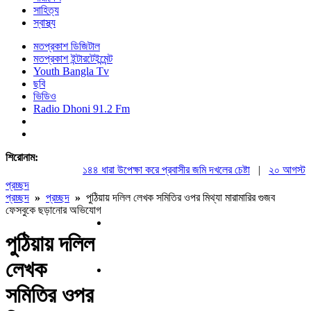
সাহিত্য
স্বাস্থ্য
মতপ্রকাশ ডিজিটাল
মতপ্রকাশ ইন্টারটেইন্মেন্ট
Youth Bangla Tv
ছবি
ভিডিও
Radio Dhoni 91.2 Fm
শিরোনাম:
১৪৪ ধারা উপেক্ষা করে প্রবাসীর জমি দখলের চেষ্টা
|
২০ আগস্ট রাষ্ট্
প্রচ্ছদ
প্রচ্ছদ
»
প্রচ্ছদ
»
পুঠিয়ায় দলিল লেখক সমিতির ওপর মিথ্যা মারামারির গুজব
ফেসবুকে ছড়ানোর অভিযোগ
পুঠিয়ায় দলিল
লেখক
সমিতির ওপর