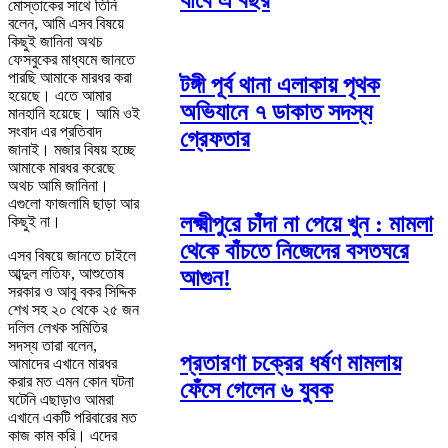
যাবে এ বছর
মোস্তাকের সাথে তিনি
বলেন, আমি এসব বিষয়ে
কিছুই জানিনা অথচ
ফেসবুকের মাধ্যমে জানতে
পারছি আমাকে মারধর করা
টঙ্গী পূর্ব থানা এলাকায় পৃথক
হয়েছে। এতে আমার
অভিযানে ৭ ডাকাত সদস্য
মানহানি হয়েছে। আমি ওই
সংবাদ এর প্রতিবাদ
গ্রেফতার
জানাই। মজার বিষয় হচ্ছে
আমাকে মারধর করেছে
অথচ আমি জানিনা।
এগুলো ফাজলামি ছাড়া আর
লক্ষ্মীপুরে চাঁদা না পেয়ে খুন : মামলা
কিছুই না।
থেকে বাঁচতে নিজেদের বসতঘরে
এসব বিষয়ে জানতে চাইলে
আব্দুল লতিফ, আশুতোষ
আগুন!
সরকার ও আবু বকর সিদ্দিক
শেখ সহ ২০ থেকে ২৫ জন
দলিল লেখক সমিতির
সদস্য তারা বলেন,
প্রতারণা চক্রের ধর্ষণ মামলায়
আমাদের এখানে মারধর
করার মত এমন কোন ঘটনা
ফেঁসে গেলেন ৬ যুবক
ঘটেনি এছাড়াও আমরা
এখানে একটি পরিবারের মত
কাজ কাম করি। এদের