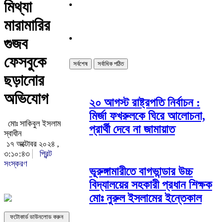
মিথ্যা
মারামারির
গুজব
ফেসবুকে
সর্বশেষ
সর্বাধিক পঠিত
ছড়ানোর
অভিযোগ
২০ আগস্ট রাষ্ট্রপতি নির্বাচন :
মির্জা ফখরুলকে ঘিরে আলোচনা,
মোঃ সাকিবুল ইসলাম
প্রার্থী দেবে না জামায়াত
স্বাধীন
১৭ অক্টোবর ২০২৪ ,
৩:১০:৪৩
প্রিন্ট
সংস্করণ
ভূরুঙ্গামারীতে বাগভান্ডার উচ্চ
বিদ্যালয়ের সহকারী প্রধান শিক্ষক
মোঃ নুরুল ইসলামের ইন্তেকাল
ফটোকার্ড ডাউনলোড করুন