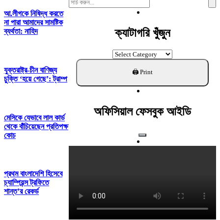
Search
For:
আ.লীগকে নিষিদ্ধ করতে
না পারা আমাদের সামষ্টিক
ক্যাটাগরি খুঁজুন
ব্যর্থতা: নাহিদ
ক্যাটাগরি
খুঁজুন
যুক্তরাষ্ট্র-চীন বাণিজ্য
চুক্তি ‘হয়ে গেছে’: ট্রাম্প
অফিসিয়াল ফেসবুক আইডি
মেসিকে যেভাবে লাল কার্ড
থেকে বাঁচিয়েছেন প্রতিপক্ষ
কোচ
প্রথম বাংলাদেশি হিসেবে
চ্যাম্পিয়ন্স ট্রফিতে
শান্ত’র রেকর্ড