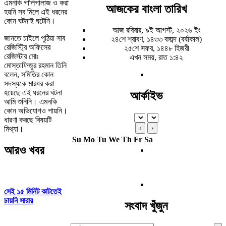
এমনকি গালিগালাজ ও করা
আজকের বাংলা তারিখ
হয়নি সব মিলে এই ধরনের
কোন ঘটনাই ঘটেনি।
আজ রবিবার, ৯ই আগস্ট, ২০২৬ ইং
জানতে চাইলে পুঠিয়া সাব
২৪শে শ্রাবণ, ১৪৩৩ বঙ্গাব্দ (বর্ষাকাল)
রেজিস্ট্রি অফিসের
২৫শে সফর, ১৪৪৮ হিজরী
রেজিস্টার মোঃ
এখন সময়, রাত ১:৪২
মোস্তাফিজুর রহমান তিনি
বলেন, সমিতির কোন
সদস্যকে মারধর করা
হয়েছে এই ধরনের ঘটনা
আর্কাইভ
আমি শুনিনি। এমনকি
কোন অভিযোগও পায়নি।
ধারণা করছে বিষয়টি
‹
›
মিথ্যা।‌
Su
Mo
Tu
We
Th
Fr
Sa
আরও খবর
সেই ১৫ মিনিট কাটতেই
চায়নি সারার
সংবাদ খুঁজুন