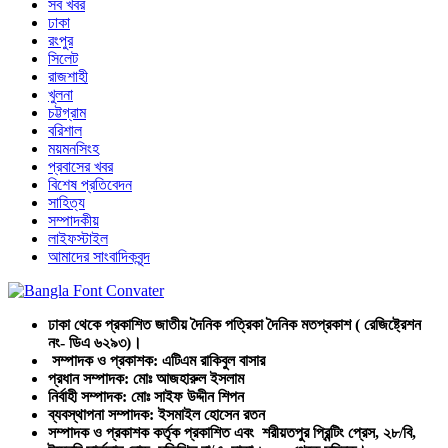
সব খবর
ঢাকা
রংপুর
সিলেট
রাজশাহী
খুলনা
চট্টগ্রাম
বরিশাল
ময়মনসিংহ
প্রবাসের খবর
বিশেষ প্রতিবেদন
সাহিত্য
সম্পাদকীয়
লাইফস্টাইল
আমাদের সাংবাদিকবৃন্দ
ঢাকা থেকে প্রকাশিত জাতীয় দৈনিক পত্রিকা দৈনিক মতপ্রকাশ ( রেজিষ্ট্রেশন
নং- ডিএ ৬২৯৩)।
সম্পাদক ও প্রকাশক: এটিএম রাকিবুল বাসার
প্রধান সম্পাদক: মোঃ আজহারুল ইসলাম
নির্বাহী সম্পাদক: মোঃ সাইফ উদ্দীন শিপন
ব্যবস্থাপনা সম্পাদক: ইসমাইল হোসেন রতন
সম্পাদক ও প্রকাশক কর্তৃক প্রকাশিত এবং শরীয়তপুর প্রিন্টিং প্রেস, ২৮/বি,