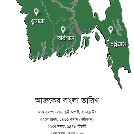
আজকের বাংলা তারিখ
আজ বৃহস্পতিবার, ৬ই আগস্ট, ২০২৬ ইং
২২শে শ্রাবণ, ১৪৩৩ বঙ্গাব্দ (বর্ষাকাল)
২২শে সফর, ১৪৪৮ হিজরী
এখন সময়, দুপুর ২:০৭