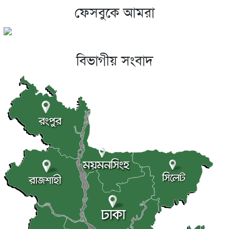
ফেসবুকে আমরা
বলিউডে নারীদের অবস্থান নিয়ে মুখ খুললেন কাজল
বিভাগীয় সংবাদ