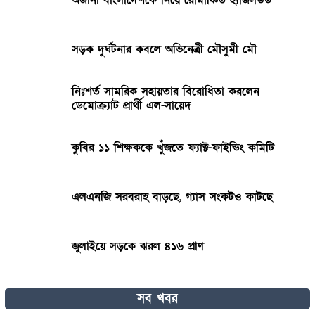
অজানা বাংলাদেশকে নিয়ে রোমাঞ্চিত হ্যাজলউড
সড়ক দুর্ঘটনার কবলে অভিনেত্রী মৌসুমী মৌ
নিঃশর্ত সামরিক সহায়তার বিরোধিতা করলেন
ডেমোক্র্যাট প্রার্থী এল-সায়েদ
কুবির ১১ শিক্ষককে খুঁজতে ফ্যাক্ট-ফাইন্ডিং কমিটি
এলএনজি সরবরাহ বাড়ছে, গ্যাস সংকটও কাটছে
জুলাইয়ে সড়কে ঝরল ৪১৬ প্রাণ
টিভিতে রবীন্দ্র প্রয়াণ দিবস
সব খবর