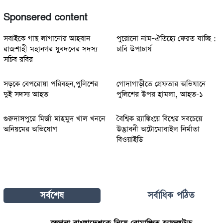
Sponsered content
সবাইকে গাছ লাগানোর আহবান
পুরোনো নাম–ঐতিহ্যে ফেরত যাচ্ছি :
রাজশাহী মহানগর যুবদলের সদস্য
ঢাবি উপাচার্য
সচিব রবির
সড়কে বেপরোয়া পরিবহন,পুলিশের
গোদাগাড়ীতে গ্রেফতার অভিযানে
দুই সদস্য আহত
পুলিশের উপর হামলা, আহত-১
গুরুদাসপুরে মির্জা মাহমুদ খাল খননে
বৈশ্বিক র‍্যাঙ্কিংয়ে বিশ্বের সবচেয়ে
অনিয়মের অভিযোগ
উদ্ভাবনী অটোমোবাইল নির্মাতা
বিওয়াইডি
সর্বশেষ
সর্বাধিক পঠিত