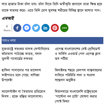
সাত হাজার টাকা চাঁদা চায়। চাঁদা দিতে তিনি অস্বীকৃতি জানালে তারা ক্ষিপ্ত হয়ে
তাকে মারধর করে। এতে তিনি চোখ মুখসহ শরীরের বিভিন্ন স্থানে আঘাত পান।
এমআই
0
Shares
আরও খবর
যুক্তরাষ্ট্রে ভয়ংকর মাদক ফেন্টানিলের
এপেক্স বাংলাদেশের বেস্ট প্রেসিডেন্ট
কাঁচামাল পাঠাচ্ছে ভারত, বলল
ও সার্ভিস এওয়ার্ড পেল এপেক্স ক্লাব
তুলসী গ্যাবার্ডের দফতর
অব পটিয়া
হাসিনা পালানোর পর রাসেলস
ঝিনাইদহ শহরে রেলপথ বাস্তবায়নের
ভাইপারও চলে গেছে: বাণিজ্য
দাবিতে পরিচিতি সভা ও সংবাদ
উপদেষ্টা
সম্মেলন অনুষ্ঠিত
ভ্যালেন্টাইন বা স্বৈরাচার প্রতিরোধ
মিয়ানমারে বাংলাদেশি রাষ্ট্রদূতকে
দিবস : রক্তে রঞ্জিত ভালোবাসা!
‘পার্সোনা নন গ্রাটা’ ঘোষণা করার
পোস্ট মিথ্যা