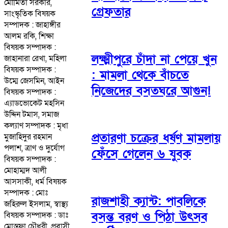
মৌমিতা সরকার,
গ্রেফতার
সাংস্কৃতিক বিষয়ক
সম্পাদক : জাহাঙ্গীর
আলম রকি, শিক্ষা
বিষয়ক সম্পাদক :
লক্ষ্মীপুরে চাঁদা না পেয়ে খুন
জাহানারা রেখা, মহিলা
বিষয়ক সম্পাদক :
: মামলা থেকে বাঁচতে
উম্মে জেসমিন, আইন
নিজেদের বসতঘরে আগুন!
বিষয়ক সম্পাদক :
এ্যাডভোকেট মহসিন
উদ্দিন টমাস, সমাজ
কল্যাণ সম্পাদক : মৃধা
প্রতারণা চক্রের ধর্ষণ মামলায়
মুজাহিদুর রহমান
পলাশ, ত্রাণ ও দুর্যোগ
ফেঁসে গেলেন ৬ যুবক
বিষয়ক সম্পাদক :
মোহাম্মদ আলী
আসসাকী, ধর্ম বিষয়ক
সম্পাদক : মোঃ
রাজশাহী ক্যান্ট: পাবলিকে
জহিরুল ইসলাম, স্বাস্থ্য
বসন্ত বরণ ও পিঠা উৎসব
বিষয়ক সম্পাদক : ডাঃ
মোস্তফা চৌধুরী, প্রবাসী