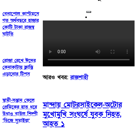
বেনাপোল কাস্টমসে
গত অর্থবছরে হাজার
কোটি টাকা রাজস্ব
ঘাটতি
রোজা রেখে ঈদের
কেনাকাটায় ক্লান্তি
এড়ানোর টিপস
আরও খবর:
রাজশাহী
স্বামী-সন্তান ফেলে
মান্দায় মোটরসাইকেল-অটোর
প্রেমিকের হাত ধরে
মুখোমুখি সংঘর্ষে যুবক নিহত,
উধাও বাউল শিল্পী
‘ডিজে সুমাইয়া’
আহত ১