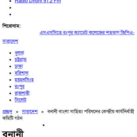
Radio Dhoni 91.2 Fm
শিরোনাম:
এসএসসিতে রংপুর ক্যাডেট কলেজের শতভাগ জিপিএ-৫
সারাদেশ
খুলনা
চট্টগ্রাম
ঢাকা
বরিশাল
ময়মনসিংহ
রংপুর
রাজশাহী
সিলেট
প্রচ্ছদ
»
সারাদেশ
»
বনানী বাংলা সাহিত্য পরিষদের কেন্দ্রীয় কার্যনির্বাহী
কমিটি গঠন
বনানী