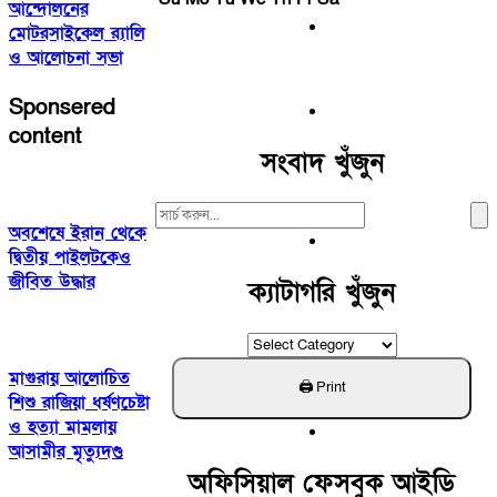
আন্দোলনের
মোটরসাইকেল র‌্যালি
ও আলোচনা সভা
Sponsered
content
সংবাদ খুঁজুন
Search
অবশেষে ইরান থেকে
For:
দ্বিতীয় পাইলটকেও
জীবিত উদ্ধার
ক্যাটাগরি খুঁজুন
ক্যাটাগরি
খুঁজুন
মাগুরায় আলোচিত
শিশু রাজিয়া ধর্ষণচেষ্টা
ও হত্যা মামলায়
আসামীর মৃত্যুদণ্ড
অফিসিয়াল ফেসবুক আইডি