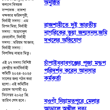
অনুষ্ঠিত
কল্যাণ বিষয়ক
সম্পাদক : বাদশা
খন্দকার ফরিদপুরী,
নির্বাহী সদস্য : এম
রাজশাহীতে দুই ভারতীয়
রিপন মিয়া, নির্বাহী
নাগরিকের ভুয়া জন্মসনদ,জমি
সদস্য : আহসানুল
ফেরদৌস, নির্বাহী
দখলের অভিযোগ
সদস্য : মরিয়ম আক্তার,
নির্বাহী সদস্য :
বিলকিছ নাহার মিতু।
চাঁপাইনবাবগঞ্জের পূজা মন্ডপ
এই ২৭ সদস্য বিশিষ্ট
কেন্দ্রীয় কার্যনির্বাহী
পরিদর্শন করেন আনসার
কমিটি ২০২৪-২০২৫
কর্মকর্তা
সালের জন্য গঠন করা
হলো। এই কমিটির
মেয়াদ আগামী ৩১
ডিসেম্বর ২০২৫ খ্রি.
নওগাঁ নিয়ামতপুরে মেলার
তারিখ শেষ হবে।
আড়ালে অশ্লীল নৃত্য