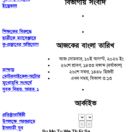
বিভাগীয় সংবাদ
ইন্তেকাল
শিক্ষকের বিরুদ্ধে
ছাত্রীকে ম্যাসেঞ্জারে
আজকের বাংলা তারিখ
কু-প্রস্তাবের অভিযোগ
আজ সোমবার, ১০ই আগস্ট, ২০২৬ ইং
২৬শে শ্রাবণ, ১৪৩৩ বঙ্গাব্দ (বর্ষাকাল)
মান্দায়
২৬শে সফর, ১৪৪৮ হিজরী
মোটরসাইকেল-অটোর
এখন সময়, বিকাল ৩:১৩
মুখোমুখি সংঘর্ষে
যুবক নিহত, আহত ১
আর্কাইভ
প্রতিষ্ঠাবার্ষিকী
উপলক্ষে পরশুরামে
‹
›
ইসলামী যুব
Su
Mo
Tu
We
Th
Fr
Sa