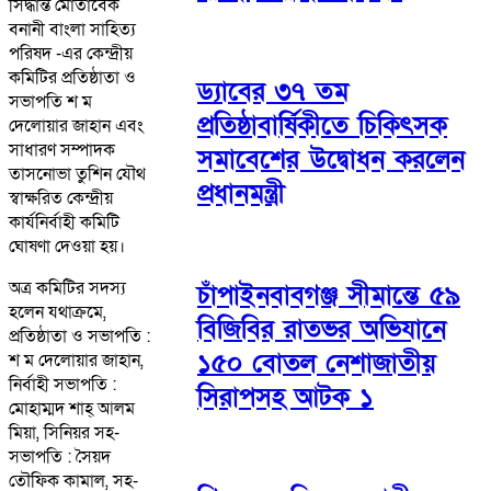
সিদ্ধান্ত মোতাবেক
বনানী বাংলা সাহিত্য
পরিষদ -এর কেন্দ্রীয়
কমিটির প্রতিষ্ঠাতা ও
ড্যাবের ৩৭ তম
সভাপতি শ ম
প্রতিষ্ঠাবার্ষিকীতে চিকিৎসক
দেলোয়ার জাহান এবং
সাধারণ সম্পাদক
সমাবেশের উদ্বোধন করলেন
তাসনোভা তুশিন যৌথ
প্রধানমন্ত্রী
স্বাক্ষরিত কেন্দ্রীয়
কার্যনির্বাহী কমিটি
ঘোষণা দেওয়া হয়।
অত্র কমিটির সদস্য
চাঁপাইনবাবগঞ্জ সীমান্তে ৫৯
হলেন যথাক্রমে,
বিজিবির রাতভর অভিযানে
প্রতিষ্ঠাতা ও সভাপতি :
১৫০ বোতল নেশাজাতীয়
শ ম দেলোয়ার জাহান,
নির্বাহী সভাপতি :
সিরাপসহ আটক ১
মোহাম্মদ শাহ্ আলম
মিয়া, সিনিয়র সহ-
সভাপতি : সৈয়দ
তৌফিক কামাল, সহ-