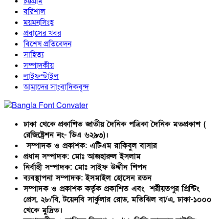
চট্টগ্রাম
বরিশাল
ময়মনসিংহ
প্রবাসের খবর
বিশেষ প্রতিবেদন
সাহিত্য
সম্পাদকীয়
লাইফস্টাইল
আমাদের সাংবাদিকবৃন্দ
ঢাকা থেকে প্রকাশিত জাতীয় দৈনিক পত্রিকা দৈনিক মতপ্রকাশ (
রেজিষ্ট্রেশন নং- ডিএ ৬২৯৩)।
সম্পাদক ও প্রকাশক: এটিএম রাকিবুল বাসার
প্রধান সম্পাদক: মোঃ আজহারুল ইসলাম
নির্বাহী সম্পাদক: মোঃ সাইফ উদ্দীন শিপন
ব্যবস্থাপনা সম্পাদক: ইসমাইল হোসেন রতন
সম্পাদক ও প্রকাশক কর্তৃক প্রকাশিত এবং শরীয়তপুর প্রিন্টিং
প্রেস, ২৮/বি, টয়েনবি সার্কুলার রোড, মতিঝিল বা/এ, ঢাকা-১০০০
থেকে মুদ্রিত।