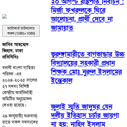
২০ আগস্ট রাষ্ট্রপতি নির্বাচন :
মির্জা ফখরুলকে ঘিরে
আলোচনা, প্রার্থী দেবে না
জামায়াত
ফটোকার্ড ডাউনলোড
করুন (1080×1080)
জাবির আহম্মেদ
জিহাদ, ঢাকা
ভূরুঙ্গামারীতে বাগভান্ডার উচ্চ
প্রতিনিধিঃ
বিদ্যালয়ের সহকারী প্রধান
বনানী বাংলা সাহিত্য
শিক্ষক মোঃ নুরুল ইসলামের
পরিষদ -এর
ইন্তেকাল
২০২৪-২০২৫ সালের
২৭ সদস্য বিশিষ্ট
কেন্দ্রীয় কার্যনির্বাহী
কমিটির অনুমোদন
দেওয়া হয়েছে।
জুলাই স্মৃতি জাদুঘর যেন
দলীয় ইতিহাস চর্চার জায়গা
২৯ জানুয়ারী( শুক্রবার)
রাতে সকল সদস্যদের
না হয়: নাহিদ ইসলাম