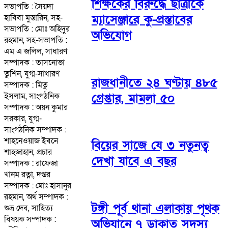
শিক্ষকের বিরুদ্ধে ছাত্রীকে
সভাপতি : সৈয়দা
ম্যাসেঞ্জারে কু-প্রস্তাবের
হাবিবা মুস্তারিন, সহ-
সভাপতি : মোঃ অহিদুর
অভিযোগ
রহমান, সহ-সভাপতি :
এম এ জলিল, সাধারণ
সম্পাদক : তাসনোভা
তুশিন, যুগ্ম-সাধারণ
রাজধানীতে ২৪ ঘণ্টায় ৪৮৫
সম্পাদক : মিতু
গ্রেপ্তার, মামলা ৫০
ইসলাম, সাংগঠনিক
সম্পাদক : অয়ন কুমার
সরকার, যুগ্ম-
সাংগঠনিক সম্পাদক :
শাহনেওয়াজ ইবনে
বিয়ের সাজে যে ৩ নতুনত্ব
শাহজাহান, প্রচার
দেখা যাবে এ বছর
সম্পাদক : রাফেজা
খানম রত্না, দপ্তর
সম্পাদক : মোঃ হাসানুর
রহমান, অর্থ সম্পাদক :
টঙ্গী পূর্ব থানা এলাকায় পৃথক
শুভ্র দেব, সাহিত্য
বিষয়ক সম্পাদক :
অভিযানে ৭ ডাকাত সদস্য