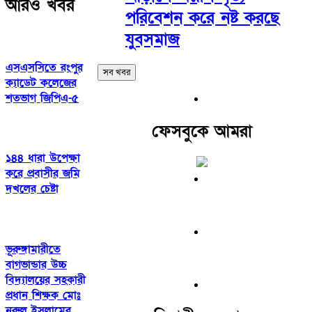
আরও খবর
পরিবেশন করে নষ্ট করছে
যুবসমাজ
এসএসসিতে রংপুর
সব খবর
ক্যাডেট কলেজের
শতভাগ জিপিএ-৫
ফেসবুকে আমরা
১৪৪ ধারা উপেক্ষা
করে প্রবাসীর জমি
দখলের চেষ্টা
ভূরুঙ্গামারীতে
বাগভান্ডার উচ্চ
বিদ্যালয়ের সহকারী
প্রধান শিক্ষক মোঃ
নুরুল ইসলামের