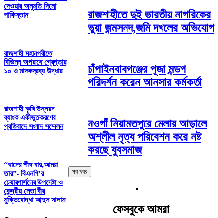
দেওয়ার অনুমতি দিলো
রাজশাহীতে দুই ভারতীয় নাগরিকের
পাকিস্তান
ভুয়া জন্মসনদ,জমি দখলের অভিযোগ
রাজশাহী মহানগরীতে
বিভিন্ন অপরাধে গ্রেপ্তার
চাঁপাইনবাবগঞ্জের পূজা মন্ডপ
১০ ও মাদকদ্রব্য উদ্ধার
পরিদর্শন করেন আনসার কর্মকর্তা
রাজশাহী কৃষি উন্নয়ন
ব্যাংক একীভূতকরণের
নওগাঁ নিয়ামতপুরে মেলার আড়ালে
প্রতিবাদে সংবাদ সম্মেলন
অশ্লীল নৃত্য পরিবেশন করে নষ্ট
করছে যুবসমাজ
“ধানের শীষ যার,আমরা
সব খবর
তার”- বিএনপি’র
চেয়ারপার্সনের উপদেষ্টা ও
কেন্দ্রীয় নেতা বীর
মুক্তিযোদ্ধা আব্দুস সালাম
ফেসবুকে আমরা