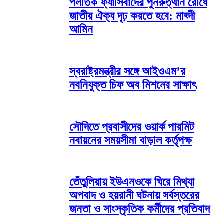
পলাতক ফ্যাসিবাদের পুনরুত্থান রোধে
জাতীয় ঐক্য দৃঢ় করতে হবে: মাহ্দী
আমিন
স্বরাষ্ট্রমন্ত্রীর সঙ্গে আইওএম’র
নবনিযুক্ত চিফ অব মিশনের সাক্ষাৎ
সৌদিতে প্রবাসীদের ওয়ার্ক পারমিট
নবায়নের সময়সীমা বাড়াল কর্তৃপক্ষ
তেঁতুলিয়ায় ইউএনওকে ঘিরে মিথ্যা
অপবাদ ও হয়রানী ঘটনায় সর্বস্তরের
জনতা ও সাংস্কৃতিক কর্মীদের প্রতিবাদ