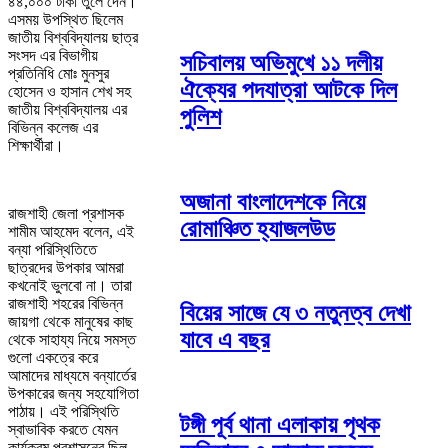
৪৪,০০০ টাকা তুলে দেন।
এসময় উপস্থিত ছিলেম
জাতীয় বিশ্ববিদ্যালয় ছাত্র
সংসদ এর বিভাগীয়
সচিবালয় অভিমুখে ১১ দলীয়
প্রতিনিধি মোঃ মুনসুর
ঐক্যের পদযাত্রা আটকে দিল
হোসেন ও হাসান শেখ সহ
জাতীয় বিশ্ববিদ্যালয় এর
পুলিশ
বিভিন্ন কলেজ এর
শিক্ষার্থীরা।
অজানা বাংলাদেশকে নিয়ে
রাজশাহী জেলা প্রশাসক
রোমাঞ্চিত হ্যাজলউড
শামীম আহমেদ বলেন, এই
বন্যা পরিস্থিতিতে
ছাত্রদের উপকার আমরা
কখনোই ভুলবো না। তারা
রাজশাহী শহরের বিভিন্ন
বিয়ের সাজে যে ৩ নতুনত্ব দেখা
জায়গা থেকে মানুষের কাছ
যাবে এ বছর
থেকে সাহায্য নিয়ে সমস্ত
গুলো একত্রে করে
আমাদের মাধ্যমে বন্যার্তের
উপকারের জন্য সহযোগিতা
পাঠায়। এই পরিস্থিতি
টঙ্গী পূর্ব থানা এলাকায় পৃথক
স্বাভাবিক করতে যেমন
কার্যক্রম প্রশাসনের ছিল