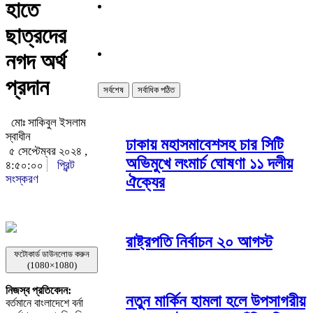
হাতে
ছাত্রদের
নগদ অর্থ
প্রদান
সর্বশেষ
সর্বাধিক পঠিত
মোঃ সাকিবুল ইসলাম
স্বাধীন
ঢাকায় মহাসমাবেশসহ চার সিটি
৫ সেপ্টেম্বর ২০২৪ ,
অভিমুখে লংমার্চ ঘোষণা ১১ দলীয়
৪:৫০:০০
প্রিন্ট
সংস্করণ
ঐক্যের
রাষ্ট্রপতি নির্বাচন ২০ আগস্ট
ফটোকার্ড ডাউনলোড করুন
(1080×1080)
নিজস্ব প্রতিবেদন:
নতুন মার্কিন হামলা হলে উপসাগরীয়
বর্তমানে বাংলাদেশে বর্না