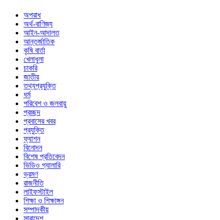
অপরাধ
অর্থ-বাণিজ্য
আইন-আদালত
আন্তর্জাতিক
কৃষি বার্তা
খেলাধুলা
চাকরি
জাতীয়
তথ্যপ্রযুক্তি
ধর্ম
পরিবেশ ও জলবায়ু
প্রচ্ছদ
প্রবাসের খবর
প্রযুক্তি
ফ্যাশন
বিনোদন
বিশেষ প্রতিবেদন
ভিডিও গ্যালারি
ভ্রমণ
রাজনীতি
লাইফস্টাইল
শিক্ষা ও শিক্ষাঙ্গন
সম্পাদকীয়
সারাদেশ