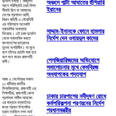
দুর্ভোগ চলছে। কিছুদিন
অঞ্চলে পাল্টা আঘাতের হুঁশিয়ারি
আগে পরিস্থিতি চরম বিপদ
ইরানের
সীমাই ছিল যা আমাদের
দেশের প্রশাসন আর্মি,
বিমান বাহিনী ও নৌবাহিনী
এর পরিশ্বমে অনেকটা
স্বাভাবিক অবস্থায়
সাদ্দাম-ইনানকে ফোনে হামলার
ফিরেছে। এই চরম দুর্ভোগ
নির্দেশ দেন ওবায়দুল কাদের
থেকে স্বাভাবিক করতে
বাংলাদেশের ছাত্রদের
তুলনা অপরিসীম। যা মুখে
বলে তাঁদের ছোটো করা হবে
বলে মনে করেন রাজশাহী
প্লেজিয়ারিজমের অভিযোগে
বাসী।
সমালোচনার মুখে কেমব্রিজ
অধ্যাপকের পদত্যাগ
আজ ৫ সেপ্টেম্বর সকাল
১১ ঘটিকায় জাতীয়
বিশ্ববিদ্যালয়, রাজশাহী এর
শিক্ষার্থীরা, রাজশাহী জেলা
ঢাকার চারপাশের নদীদূষণ রোধে
প্রশাসক শামীম আহমেদ
কর্মপরিকল্পনা প্রণয়নের নির্দেশ
এর মাধ্যমে বন্যার্তদের
জন্য প্রধান উপদেষ্টার
প্রধানমন্ত্রীর
ত্রান তহবিলে নগদ অর্থ