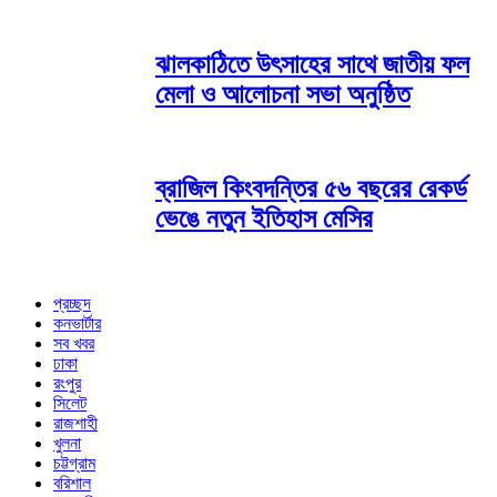
ঝালকাঠিতে উৎসাহের সাথে জাতীয় ফল
মেলা ও আলোচনা সভা অনুষ্ঠিত
ব্রাজিল কিংবদন্তির ৫৬ বছরের রেকর্ড
ভেঙে নতুন ইতিহাস মেসির
প্রচ্ছদ
কনভার্টার
সব খবর
ঢাকা
রংপুর
সিলেট
রাজশাহী
খুলনা
চট্টগ্রাম
বরিশাল