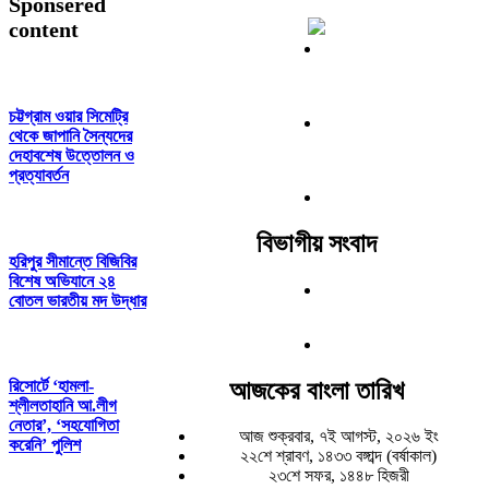
Sponsered
content
চট্টগ্রাম ওয়ার সিমেট্রি
থেকে জাপানি সৈন্যদের
দেহাবশেষ উত্তোলন ও
প্রত্যাবর্তন
বিভাগীয় সংবাদ
হরিপুর সীমান্তে বিজিবির
বিশেষ অভিযানে ২৪
বোতল ভারতীয় মদ উদ্ধার
আজকের বাংলা তারিখ
রিসোর্টে ‘হামলা-
শ্লীলতাহানি আ.লীগ
নেতার’, ‘সহযোগিতা
আজ শুক্রবার, ৭ই আগস্ট, ২০২৬ ইং
করেনি’ পুলিশ
২২শে শ্রাবণ, ১৪৩৩ বঙ্গাব্দ (বর্ষাকাল)
২৩শে সফর, ১৪৪৮ হিজরী