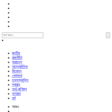
Search
For:
জাতীয়
রাজনীতি
সারাদেশ
আন্তর্জাতিক
বিনোদন
খেলাধুলা
তথ্যপ্রযুক্তি
স্বাস্থ্য
অর্থ-বাণিজ্য
অপরাধ
ধর্ম
আরও