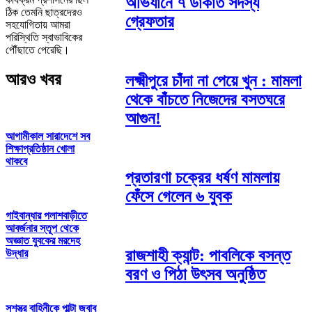
অভিযানে ৭ ডাকাত সদস্য
ঠিক তেমনি ছাত্রদেরও
গ্রেফতার
সহযোগিতায় আমরা
পরিস্থিতি স্বাভাবিকের
পৌঁছাতে পেরেছি।
আরও খবর
লক্ষ্মীপুরে চাঁদা না পেয়ে খুন : মামলা
থেকে বাঁচতে নিজেদের বসতঘরে
আগুন!
আগামীকাল সারাদেশে সব
শিক্ষাপ্রতিষ্ঠান খোলা
থাকবে
প্রতারণা চক্রের ধর্ষণ মামলায়
ফেঁসে গেলেন ৬ যুবক
গাইবান্ধার পলাশবাড়ীতে
আবর্জনার স্তূপ থেকে
অজ্ঞাত যুবকের মরদেহ
রাজশাহী ক্যান্ট: পাবলিকে বসন্ত
উদ্ধার
বরণ ও পিঠা উৎসব অনুষ্ঠিত
সশস্ত্র বাহিনীকে পাল্টা জবাব