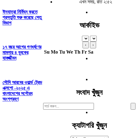
এখন সময়, রাত ২:৫২
ঈদযাত্রা নির্বিঘ্ন করতে
প্রস্তুতি শুরু করেছে সেতু
বিভাগ
আর্কাইভ
‹
›
১৭ বছর আগের গণধর্ষণের
Su
Mo
Tu
We
Th
Fr
Sa
মামলায় ৪ ‎যুবকের
যাবজ্জীবন
সৌদি আরবের ওয়ার্ল্ড ট্রেড
এক্সপো -২০২৫ এ
সংবাদ খুঁজুন
বাংলাদেশের সগৌরব
অংশগ্রহণ
Search
For:
ক্যাটাগরি খুঁজুন