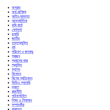
অপরাধ
অর্থ-বাণিজ্য
আইন-আদালত
আন্তর্জাতিক
কৃষি বার্তা
খেলাধুলা
চাকরি
জাতীয়
তথ্যপ্রযুক্তি
ধর্ম
পরিবেশ ও জলবায়ু
প্রচ্ছদ
প্রবাসের খবর
প্রযুক্তি
ফ্যাশন
বিনোদন
বিশেষ প্রতিবেদন
ভিডিও গ্যালারি
ভ্রমণ
রাজনীতি
লাইফস্টাইল
শিক্ষা ও শিক্ষাঙ্গন
সম্পাদকীয়
সারাদেশ