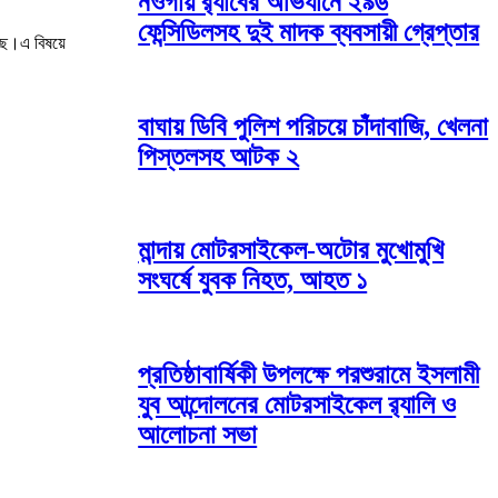
নওগাঁয় র‌্যাবের অভিযানে ২৯৬
ফেন্সিডিলসহ দুই মাদক ব্যবসায়ী গ্রেপ্তার
ছে।এ বিষয়ে
বাঘায় ডিবি পুলিশ পরিচয়ে চাঁদাবাজি, খেলনা
পিস্তলসহ আটক ২
মান্দায় মোটরসাইকেল-অটোর মুখোমুখি
সংঘর্ষে যুবক নিহত, আহত ১
প্রতিষ্ঠাবার্ষিকী উপলক্ষে পরশুরামে ইসলামী
যুব আন্দোলনের মোটরসাইকেল র‌্যালি ও
আলোচনা সভা