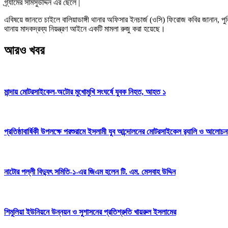
গ্ৰ্যামের সামসুউদ্দিন এর ছেলে |
এবিষয়ে জানতে চাইলে বালিয়াডাঙ্গী থানার অফিসার ইনচার্জ (ওসি) ফিরোজ কবির জানান,
থানায় মাদকদ্রব্য নিয়ন্ত্রণ আইনে একটি মামলা রুজু করা হয়েছে।
আরও খবর
মান্দায় মোটরসাইকেল-অটোর মুখোমুখি সংঘর্ষে যুবক নিহত, আহত ১
প্রতিষ্ঠাবার্ষিকী উপলক্ষে পরশুরামে ইসলামী যুব আন্দোলনের মোটরসাইকেল র‌্যালি ও আলোচন
নাটোর পল্লী বিদ্যুৎ সমিতি-১-এর জিএম হলেন টি. এম. মেসবাহ উদ্দিন
শিমুলিয়া ইউনিয়নে উন্নয়ন ও সুশাসনের প্রতিশ্রুতি খায়রুল ইসলামের