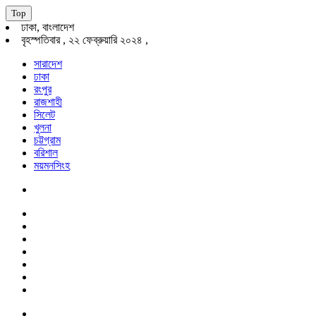
Top
ঢাকা, বাংলাদেশ
বৃহস্পতিবার , ২২ ফেব্রুয়ারি ২০২৪ ,
সারাদেশ
ঢাকা
রংপুর
রাজশাহী
সিলেট
খুলনা
চট্টগ্রাম
বরিশাল
ময়মনসিংহ