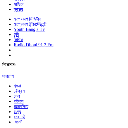
সাহিত্য
স্বাস্থ্য
মতপ্রকাশ ডিজিটাল
মতপ্রকাশ ইন্টারটেইন্মেন্ট
Youth Bangla Tv
ছবি
ভিডিও
Radio Dhoni 91.2 Fm
শিরোনাম:
সারাদেশ
খুলনা
চট্টগ্রাম
ঢাকা
বরিশাল
ময়মনসিংহ
রংপুর
রাজশাহী
সিলেট