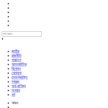
Search
For:
জাতীয়
রাজনীতি
সারাদেশ
আন্তর্জাতিক
বিনোদন
খেলাধুলা
তথ্যপ্রযুক্তি
স্বাস্থ্য
অর্থ-বাণিজ্য
অপরাধ
ধর্ম
আরও