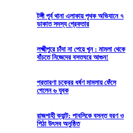
টঙ্গী পূর্ব থানা এলাকায় পৃথক অভিযানে ৭
ডাকাত সদস্য গ্রেফতার
লক্ষ্মীপুরে চাঁদা না পেয়ে খুন : মামলা থেকে
বাঁচতে নিজেদের বসতঘরে আগুন!
প্রতারণা চক্রের ধর্ষণ মামলায় ফেঁসে
গেলেন ৬ যুবক
রাজশাহী ক্যান্ট: পাবলিকে বসন্ত বরণ ও
পিঠা উৎসব অনুষ্ঠিত