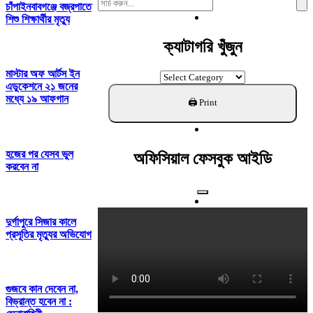
Search
চাঁপাইনবাবগঞ্জে বজ্রপাতে
For:
শিশু শিক্ষার্থীর মৃত্যু
ক্যাটাগরি খুঁজুন
মাস্টার অফ আর্টস ইন
ক্যাটাগরি
এডুকেশনে ২১ জনের
খুঁজুন
মধ্যে ১৯ আফগান
হজের পর যেসব ভুল
অফিসিয়াল ফেসবুক আইডি
করবেন না
দুর্গাপুরে সিজার কালে
প্রসূতির মৃত্যুর অভিযোগ
গুজবে কান দেবেন না,
বিভ্রান্ত হবেন না :