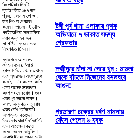
যাবে এ বছর
কিলোমিটার তিনটি
ক্যাটাগরিতে ১৮৭ জন
পুরুষ, ৭ জন মহিলা ও ৮
জন শিশু অংশগ্রহণ
টঙ্গী পূর্ব থানা এলাকায় পৃথক
করেন। তাদের এই দৌড়
প্রতিযোগিতা সহযোগিতা
অভিযানে ৭ ডাকাত সদস্য
করার জন্য ২৫ জন
গ্রেফতার
সাপোর্টার স্বেচ্ছাসেবক
নিয়োজিত ছিলেন।
ম্যারাথনে অংশ নেয়া
সোহান বলেন, ‘আমি
লক্ষ্মীপুরে চাঁদা না পেয়ে খুন : মামলা
ব্রাহ্মণবাড়িয়া থেকে এখানে
থেকে বাঁচতে নিজেদের বসতঘরে
এসে ম্যারাথনে অংশগ্রহণ
করেছি। এর আগেও আমি
আগুন!
এমন অনেক ম্যারাথনে
অংশ গ্রহন করেছি। তবে
এবার খুব ভালো লাগল।
কারণ, অন্যবারের তুলনায়
এবার বেশি প্রতিযোগী
প্রতারণা চক্রের ধর্ষণ মামলায়
অংশগ্রহণ করেছে।
ফেঁসে গেলেন ৬ যুবক
বিজয়নগর রানার্স কমিউনিটি
এমন আয়োজন করায়
আমরা অনেক আনন্দিত।
আগামী দিনেও আরও বেশি