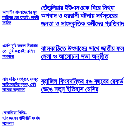
তেঁতুলিয়ায় ইউএনওকে ঘিরে মিথ্যা
আগামীর বাংলাদেশের মূল
অপবাদ ও হয়রানী ঘটনায় সর্বস্তরের
কারিগর তো তারাই: মাহদী
জনতা ও সাংস্কৃতিক কর্মীদের প্রতিবাদ
আমিন
এমপি চুরি করলে ঠিকাদার
ঝালকাঠিতে উৎসাহের সাথে জাতীয় ফল
তো চুরি করবেই: রুমিন
মেলা ও আলোচনা সভা অনুষ্ঠিত
ফারহানা
লাল মরিচ সংগ্রহে ব্যস্ত
ব্রাজিল কিংবদন্তির ৫৬ বছরের রেকর্ড
সারিয়াকান্দির কৃষক, নেই
ভেঙে নতুন ইতিহাস মেসির
লাভের সম্ভাবনা
বেরোবিতে শিবির-
ছাত্রদলের পাল্টাপাল্টি সংবাদ
সম্মেলন