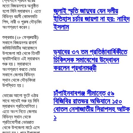
শ্লোগানে প্রথম বারের
মতো বিজয়নগরে অনুষ্ঠিত
জুলাই স্মৃতি জাদুঘর যেন দলীয়
হলো মিনি ম্যারাথন। এতে
বিভিন্ন বয়সী কোমলমতি
ইতিহাস চর্চার জায়গা না হয়: নাহিদ
শিশু, নারী ও পুরুষ দৌড়বিদ
ইসলাম
অংশগ্রহণ করেন।
শুক্রবার (২৮ ফেব্রুয়ারী)
সকালে বিজয়নগর রানার্স
কমিউনিউটির আয়োজনে
ড্যাবের ৩৭ তম প্রতিষ্ঠাবার্ষিকীতে
উপজেলা মাঠ থেকে তিনটি
ক্যাটাগরিতে এই ম্যারাথন
চিকিৎসক সমাবেশের উদ্বোধন
শুরু হয়। ম্যারাথনে
করলেন প্রধানমন্ত্রী
অংশগ্রহণ করতে ভোর
সকালে জেলার বিভিন্ন
স্থান থেকে দৌড়বিদরা
উপস্থিত হয়।
চাঁপাইনবাবগঞ্জ সীমান্তে ৫৯
ভোরের আলো ফুটে ওঠার
বিজিবির রাতভর অভিযানে ১৫০
সাথে সাথেই শুরু হয় মিনি
ম্যারাথন প্রতিযোগিতা।
বোতল নেশাজাতীয় সিরাপসহ আটক
এতে অংশ নিতে জেলার
১
বিভিন্ন স্থান থেকে
প্রতিযোগীরা ভোররাত
থেকে উপজেলা মাঠে এসে
জড়ো হন। পরে উপজেলা