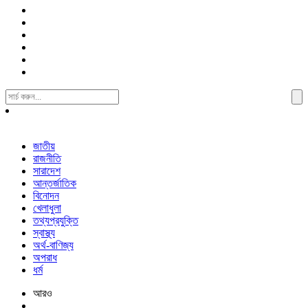
Search
For:
জাতীয়
রাজনীতি
সারাদেশ
আন্তর্জাতিক
বিনোদন
খেলাধুলা
তথ্যপ্রযুক্তি
স্বাস্থ্য
অর্থ-বাণিজ্য
অপরাধ
ধর্ম
আরও