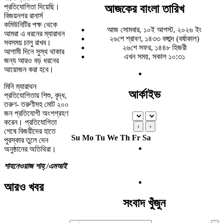
আজকের বাংলা তারিখ
প্রতিযোগিতা দিয়েছি।
বিজয়নগর রানার্স
কমিউনিটির পক্ষ থেকে
আজ সোমবার, ১০ই আগস্ট, ২০২৬ ইং
আমরা এ ধরনের ম্যারাথন
২৬শে শ্রাবণ, ১৪৩৩ বঙ্গাব্দ (বর্ষাকাল)
সবসময় চালু রাখব।
২৬শে সফর, ১৪৪৮ হিজরী
আগামী দিনে সুস্থ থাকার
এখন সময়, সকাল ১০:৩১
জন্য আরও বড় ধরনের
আয়োজন করা হবে।
মিনি ম্যারাথন
আর্কাইভ
প্রতিযোগিতায় শিশু, বৃদ্ধ,
তরুণ- তরুণীসহ মোট ২০০
জন প্রতিযোগী অংশগ্রহণ
করেন। প্রতিযোগিতা
‹
›
শেষে বিজয়ীদের হাতে
Su
Mo
Tu
We
Th
Fr
Sa
পুরস্কার তুলে দেন
অনুষ্ঠানের অতিথিরা।
শাহনেওয়াজ শাহ্ /এমআই
আরও খবর
সংবাদ খুঁজুন