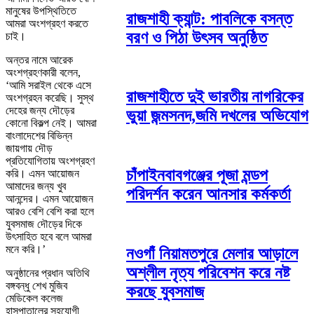
মানুষের উপস্থিতিতে
রাজশাহী ক্যান্ট: পাবলিকে বসন্ত
আমরা অংশগ্রহণ করতে
বরণ ও পিঠা উৎসব অনুষ্ঠিত
চাই।
অন্তর নামে আরেক
অংশগ্রহণকারী বলেন,
‘আমি সরাইল থেকে এসে
রাজশাহীতে দুই ভারতীয় নাগরিকের
অংশগ্রহন করেছি। সুস্থ
দেহের জন্য দৌড়ের
ভুয়া জন্মসনদ,জমি দখলের অভিযোগ
কোনো বিকল্প নেই। আমরা
বাংলাদেশের বিভিন্ন
জায়গায় দৌড়
প্রতিযোগিতায় অংশগ্রহণ
চাঁপাইনবাবগঞ্জের পূজা মন্ডপ
করি। এমন আয়োজন
আমাদের জন্য খুব
পরিদর্শন করেন আনসার কর্মকর্তা
আনন্দের। এমন আয়োজন
আরও বেশি বেশি করা হলে
যুবসমাজ দৌড়ের দিকে
উৎসাহিত হবে বলে আমরা
মনে করি।’
নওগাঁ নিয়ামতপুরে মেলার আড়ালে
অশ্লীল নৃত্য পরিবেশন করে নষ্ট
অনুষ্ঠানের প্রধান অতিথি
বঙ্গবন্ধু শেখ মুজিব
করছে যুবসমাজ
মেডিকেল কলেজ
হাসপাতালের সহযোগী