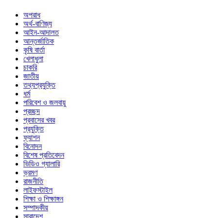
অপরাধ
অর্থ-বাণিজ্য
আইন-আদালত
আন্তর্জাতিক
কৃষি বার্তা
খেলাধুলা
চাকরি
জাতীয়
তথ্যপ্রযুক্তি
ধর্ম
পরিবেশ ও জলবায়ু
প্রচ্ছদ
প্রবাসের খবর
প্রযুক্তি
ফ্যাশন
বিনোদন
বিশেষ প্রতিবেদন
ভিডিও গ্যালারি
ভ্রমণ
রাজনীতি
লাইফস্টাইল
শিক্ষা ও শিক্ষাঙ্গন
সম্পাদকীয়
সারাদেশ