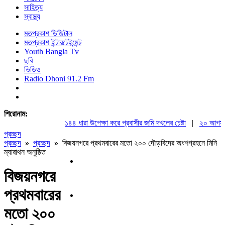
সাহিত্য
স্বাস্থ্য
মতপ্রকাশ ডিজিটাল
মতপ্রকাশ ইন্টারটেইন্মেন্ট
Youth Bangla Tv
ছবি
ভিডিও
Radio Dhoni 91.2 Fm
শিরোনাম:
১৪৪ ধারা উপেক্ষা করে প্রবাসীর জমি দখলের চেষ্টা
|
২০ আগস্ট রাষ্
প্রচ্ছদ
প্রচ্ছদ
»
প্রচ্ছদ
»
বিজয়নগরে প্রথমবারের মতো ২০০ দৌড়বিদের অংশগ্রহনে মিনি
ম্যারাথন অনুষ্ঠিত
বিজয়নগরে
প্রথমবারের
মতো ২০০