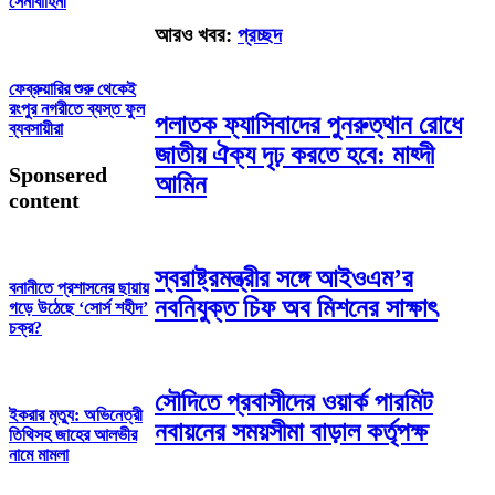
সেনাবাহিনী
আরও খবর:
প্রচ্ছদ
ফেব্রুয়ারির শুরু থেকেই
রংপুর নগরীতে ব্যস্ত ফুল
পলাতক ফ্যাসিবাদের পুনরুত্থান রোধে
ব্যবসায়ীরা
জাতীয় ঐক্য দৃঢ় করতে হবে: মাহ্দী
Sponsered
আমিন
content
স্বরাষ্ট্রমন্ত্রীর সঙ্গে আইওএম’র
বনানীতে প্রশাসনের ছায়ায়
নবনিযুক্ত চিফ অব মিশনের সাক্ষাৎ
গড়ে উঠেছে ‘সোর্স শহীদ’
চক্র?
সৌদিতে প্রবাসীদের ওয়ার্ক পারমিট
ইকরার মৃত্যু: অভিনেত্রী
নবায়নের সময়সীমা বাড়াল কর্তৃপক্ষ
তিথিসহ জাহের আলভীর
নামে মামলা