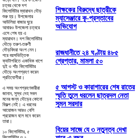
চত্বর থেকে দশ
শিক্ষকের বিরুদ্ধে ছাত্রীকে
কিলোমিটার ম্যারাথন দৌড়
শুরু হয়। উপজেলার
ম্যাসেঞ্জারে কু-প্রস্তাবের
আউলিয়া বাজার ঘুরে
অভিযোগ
আবারও উপজেলা চত্বরে
এসে শেষ হয় এ
ম্যারাথন। দশ কিলোমিটার
দৌড়ে তরুণ-তরুণী
দৌড়বিদরা অংশ নেন।
রাজধানীতে ২৪ ঘণ্টায় ৪৮৫
পরে বয়সভিত্তিক
গ্রেপ্তার, মামলা ৫০
ক্যাটাগরিতে একাধিক ধাপে
দুই ও পাঁচ কিলোমিটার
দৌড়ে অংশগ্রহণ করেন
প্রতিযোগীরা।
৫ আগস্ট ও কারাগারের শেষ রাতের
এ সময় অংশগ্রহণকারীরা
জানান, সুস্থ দেহ সবল
স্মৃতি তুলে ধরলেন ছাত্রদল নেতা
মনের জন্য দৌড়ের কোনো
সুমন সরদার
বিকল্প নেই। এ ধরনের
আয়োজন আরও বেশি
প্রয়োজন বলে মনে করেন
তারা।
বিয়ের সাজে যে ৩ নতুনত্ব দেখা
১০ কিলোমিটার, ৫
কিলোমিটার ও ২