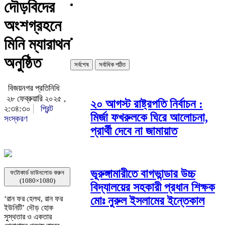
দৌড়বিদের
অংশগ্রহনে
মিনি ম্যারাথন
অনুষ্ঠিত
সর্বশেষ
সর্বাধিক পঠিত
বিজয়নগর প্রতিনিধি
২৮ ফেব্রুয়ারি ২০২৫ ,
২০ আগস্ট রাষ্ট্রপতি নির্বাচন :
২:৩৪:৩০
প্রিন্ট
মির্জা ফখরুলকে ঘিরে আলোচনা,
সংস্করণ
প্রার্থী দেবে না জামায়াত
ভূরুঙ্গামারীতে বাগভান্ডার উচ্চ
ফটোকার্ড ডাউনলোড করুন
(1080×1080)
বিদ্যালয়ের সহকারী প্রধান শিক্ষক
মোঃ নুরুল ইসলামের ইন্তেকাল
‘রান ফর হেলথ, রান ফর
ইউনিটি’ দৌড় হোক
সুস্থতার ও একতার