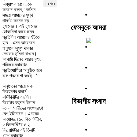
অধ্যাপক ডাঃ এ.কে
সব খবর
আজাদ বলেন, ‘বর্তমান
সময়ে আমাদের সুস্থ
থাকাটা অনেক বড়
চ্যালেঞ্জ। এই চ্যালেঞ্জ
ফেসবুকে আমরা
মোকাবিলা করার জন্য
প্রতিদিন আমাদের হাঁটতে
হবে। এমন আয়োজন
মানুষকে সুস্থ থাকার
ক্ষেত্রে ভূমিকা রাখবে।
আগামী দিনেও আরও বৃহৎ
পরিসরে ম্যারাথন
প্রতিযোগিতা অনুষ্ঠিত হবে
বলে প্রত্যাশা করছি।’
অনুষ্ঠানের আয়োজক
বিজয়নগর রানার্স
কমিউনিটির এডমিন
বিভাগীয় সংবাদ
জিয়াউর রহমান রিফাত
বলেন, ‘নারীদের অংশগ্রহণ
বেশ ইতিবাচক। এবারের
আয়োজনে ১০ কিলোমিটার,
৫ কিলোমিটার ও ২
কিলোমিটার এই তিনটি
ধাপে ম্যারাথন