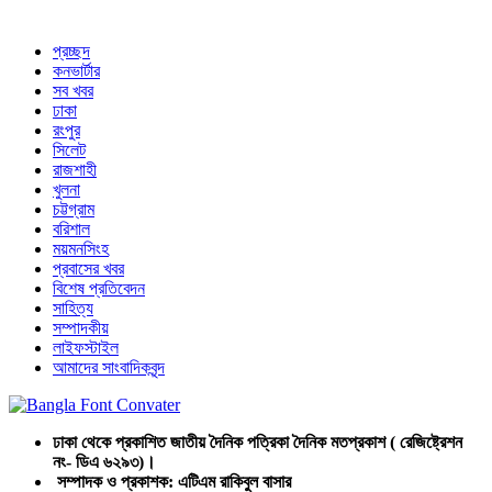
প্রচ্ছদ
কনভার্টার
সব খবর
ঢাকা
রংপুর
সিলেট
রাজশাহী
খুলনা
চট্টগ্রাম
বরিশাল
ময়মনসিংহ
প্রবাসের খবর
বিশেষ প্রতিবেদন
সাহিত্য
সম্পাদকীয়
লাইফস্টাইল
আমাদের সাংবাদিকবৃন্দ
ঢাকা থেকে প্রকাশিত জাতীয় দৈনিক পত্রিকা দৈনিক মতপ্রকাশ ( রেজিষ্ট্রেশন
নং- ডিএ ৬২৯৩)।
সম্পাদক ও প্রকাশক: এটিএম রাকিবুল বাসার