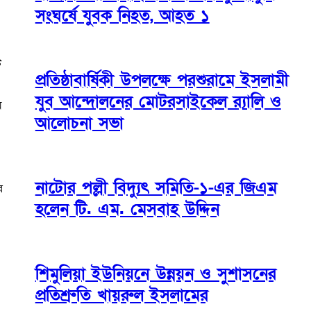
সংঘর্ষে যুবক নিহত, আহত ১
ি
প্রতিষ্ঠাবার্ষিকী উপলক্ষে পরশুরামে ইসলামী
যুব আন্দোলনের মোটরসাইকেল র‌্যালি ও
য়
আলোচনা সভা
নাটোর পল্লী বিদ্যুৎ সমিতি-১-এর জিএম
র
হলেন টি. এম. মেসবাহ উদ্দিন
শিমুলিয়া ইউনিয়নে উন্নয়ন ও সুশাসনের
প্রতিশ্রুতি খায়রুল ইসলামের