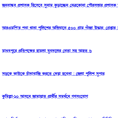
জনবান্ধব প্রশাসক হিসেবে সুনাম কুড়াচ্ছেন নেত্রকোনা পৌরসভার প্রশা
আরএমপি’র পবা থানা পুলিশের অভিযানে ৫০০ গ্রাম গাঁজা উদ্ধার; গ্রেপ্তার 
মাধবপুরে প্রতিপক্ষের হামলা যুবদলের নেতা সহ আহত ৬
সড়কে কাউকে চাঁদাবাজি করতে দেয়া হবেনা : জেলা পুলিশ সুপার
কুমিল্লা-১০ আসনে জামায়াত প্রার্থীর সমর্থনে গণসংযোগ