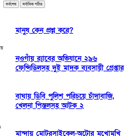
সর্বশেষ
সর্বাধিক পঠিত
মানুষ কেন প্রশ্ন করে?
ায়
নওগাঁয় র‌্যাবের অভিযানে ২৯৬
ফেন্সিডিলসহ দুই মাদক ব্যবসায়ী গ্রেপ্তার
বাঘায় ডিবি পুলিশ পরিচয়ে চাঁদাবাজি,
খেলনা পিস্তলসহ আটক ২
ক
মান্দায় মোটরসাইকেল-অটোর মুখোমুখি