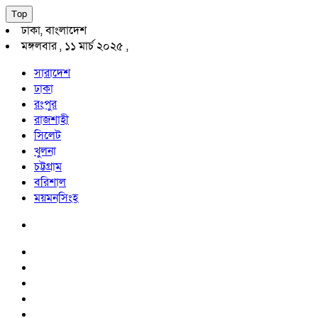
Top
ঢাকা, বাংলাদেশ
মঙ্গলবার , ১১ মার্চ ২০২৫ ,
সারাদেশ
ঢাকা
রংপুর
রাজশাহী
সিলেট
খুলনা
চট্টগ্রাম
বরিশাল
ময়মনসিংহ