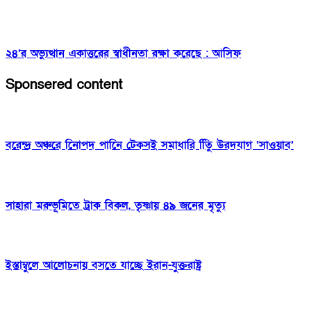
২৪’র অভ্যুত্থান একাত্তরের স্বাধীনতা রক্ষা করেছে : আসিফ
Sponsered content
বরেন্দ্র অঞ্চরে নিোপদ পানিে টেকসই সমাধারি িতুি উরদযাগ ‘সাওয়াব’
সাহারা মরুভূমিতে ট্রাক বিকল, তৃষ্ণায় ৪৯ জনের মৃত্যু
ইস্তাম্বুলে আলোচনায় বসতে যাচ্ছে ইরান-যুক্তরাষ্ট্র