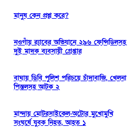
মানুষ কেন প্রশ্ন করে?
নওগাঁয় র‌্যাবের অভিযানে ২৯৬ ফেন্সিডিলসহ
দুই মাদক ব্যবসায়ী গ্রেপ্তার
বাঘায় ডিবি পুলিশ পরিচয়ে চাঁদাবাজি, খেলনা
পিস্তলসহ আটক ২
মান্দায় মোটরসাইকেল-অটোর মুখোমুখি
সংঘর্ষে যুবক নিহত, আহত ১