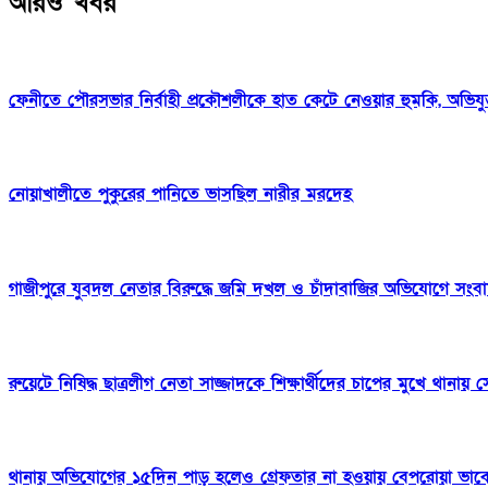
আরও খবর
ফেনীতে পৌরসভার নির্বাহী প্রকৌশলীকে হাত কেটে নেওয়ার হুমকি, অভিযু
নোয়াখালীতে পুকুরের পানিতে ভাসছিল নারীর মরদেহ
গাজীপুরে যুবদল নেতার বিরুদ্ধে জমি দখল ও চাঁদাবাজির অভিযোগে সংব
রুয়েটে নিষিদ্ধ ছাত্রলীগ নেতা সাজ্জাদকে শিক্ষার্থীদের চাপের মুখে থানায় স
থানায় অভিযোগের ১৫দিন পাড় হলেও গ্রেফতার না হওয়ায় বেপরোয়া ভাবে মা