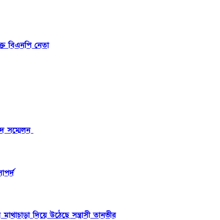
ক্ত বিএনপি নেতা
াদ সম্মেলন
োপর্দ
থাচাড়া দিয়ে উঠেছে সন্ত্রাসী তানভীর