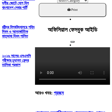
ক্যাটাগরি
দলীয় জোটে যোগ দিল
খুঁজুন
বাংলাদেশ লেবার পার্টি
রবীন্দ্র বিশ্ববিদ্যালয়ে শহিদ
অফিসিয়াল ফেসবুক আইডি
দিবস ও আন্তর্জাতিক
মাতৃভাষা দিবস পালিত
২০২৬ সালের এসএসসি
পরীক্ষার চূড়ান্ত কেন্দ্র
তালিকা প্রকাশ
আরও খবর:
প্রচ্ছদ