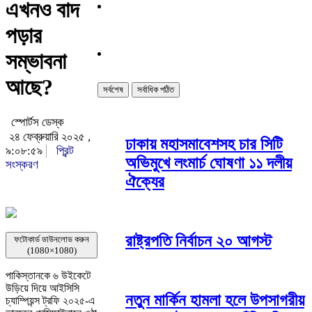
এখনও বাদ
পড়ার
সম্ভাবনা
আছে?
সর্বশেষ
সর্বাধিক পঠিত
স্পোর্টস ডেস্ক
২৪ ফেব্রুয়ারি ২০২৫ ,
ঢাকায় মহাসমাবেশসহ চার সিটি
৯:০৮:৫৯
প্রিন্ট
অভিমুখে লংমার্চ ঘোষণা ১১ দলীয়
সংস্করণ
ঐক্যের
রাষ্ট্রপতি নির্বাচন ২০ আগস্ট
ফটোকার্ড ডাউনলোড করুন
(1080×1080)
পাকিস্তানকে ৬ উইকেটে
উড়িয়ে দিয়ে আইসিসি
নতুন মার্কিন হামলা হলে উপসাগরীয়
চ্যাম্পিয়ন্স ট্রফি ২০২৫-এ