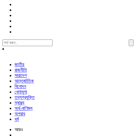
Search
For:
জাতীয়
রাজনীতি
সারাদেশ
আন্তর্জাতিক
বিনোদন
খেলাধুলা
তথ্যপ্রযুক্তি
স্বাস্থ্য
অর্থ-বাণিজ্য
অপরাধ
ধর্ম
আরও