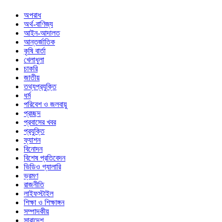
অপরাধ
অর্থ-বাণিজ্য
আইন-আদালত
আন্তর্জাতিক
কৃষি বার্তা
খেলাধুলা
চাকরি
জাতীয়
তথ্যপ্রযুক্তি
ধর্ম
পরিবেশ ও জলবায়ু
প্রচ্ছদ
প্রবাসের খবর
প্রযুক্তি
ফ্যাশন
বিনোদন
বিশেষ প্রতিবেদন
ভিডিও গ্যালারি
ভ্রমণ
রাজনীতি
লাইফস্টাইল
শিক্ষা ও শিক্ষাঙ্গন
সম্পাদকীয়
সারাদেশ