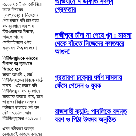
অভিযানে ৭ ডাকাত সদস্য
-১.০৮৭ নেট রান রেট নিয়ে
গ্রেফতার
আছে বিদায়ের
দ্বারপ্রান্তে। নিজেদের
শেষ ম্যাচে যদি টাইগাররা
বড় ব্যবধানে জয় পায়
রিজওয়ানদের বিপক্ষে,
লক্ষ্মীপুরে চাঁদা না পেয়ে খুন : মামলা
তাহলে তাদের
থেকে বাঁচতে নিজেদের বসতঘরে
সেমিফাইনালে ওঠার
সম্ভাবনা উজ্জ্বল হবে।
আগুন!
নিউজিল্যান্ডকে ভারতের
বিপক্ষে বড় ব্যবধানে
জিততে হবে
ভারত আগামী ২ মার্চ
প্রতারণা চক্রের ধর্ষণ মামলায়
নিউজিল্যান্ডের বিপক্ষে মাঠে
ফেঁসে গেলেন ৬ যুবক
নামবে। এই ম্যাচে যদি
নিউজিল্যান্ড বড় ব্যবধানে
ভারতকে হারাতে পারে, তবে
ভারতের বিদায়ও সম্ভব।
বর্তমানে ভারতের নেট রান
রাজশাহী ক্যান্ট: পাবলিকে বসন্ত
রেট +০.৬৪৭, আর
বরণ ও পিঠা উৎসব অনুষ্ঠিত
নিউজিল্যান্ডের +১.২০০।
এসব সমীকরণ অবশ্য
নেহায়েতই কাগজে কলমের