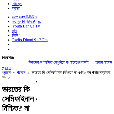
সাহিত্য
স্বাস্থ্য
মতপ্রকাশ ডিজিটাল
মতপ্রকাশ ইন্টারটেইন্মেন্ট
Youth Bangla Tv
ছবি
ভিডিও
Radio Dhoni 91.2 Fm
শিরোনাম:
মিরাজের অপরাজিত সেঞ্চুরিতে বাংলাদেশের লড়াই
|
ঢাকায় মহাসমাবেশ
প্রচ্ছদ
প্রচ্ছদ
»
প্রচ্ছদ
»
ভারতের কি সেমিফাইনাল নিশ্চিত? না এখনও বাদ পড়ার সম্ভাবনা
আছে?
ভারতের কি
সেমিফাইনাল
নিশ্চিত? না