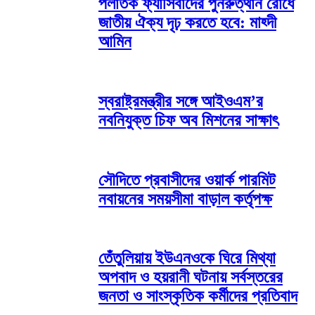
পলাতক ফ্যাসিবাদের পুনরুত্থান রোধে
জাতীয় ঐক্য দৃঢ় করতে হবে: মাহ্দী
আমিন
স্বরাষ্ট্রমন্ত্রীর সঙ্গে আইওএম’র
নবনিযুক্ত চিফ অব মিশনের সাক্ষাৎ
সৌদিতে প্রবাসীদের ওয়ার্ক পারমিট
নবায়নের সময়সীমা বাড়াল কর্তৃপক্ষ
তেঁতুলিয়ায় ইউএনওকে ঘিরে মিথ্যা
অপবাদ ও হয়রানী ঘটনায় সর্বস্তরের
জনতা ও সাংস্কৃতিক কর্মীদের প্রতিবাদ