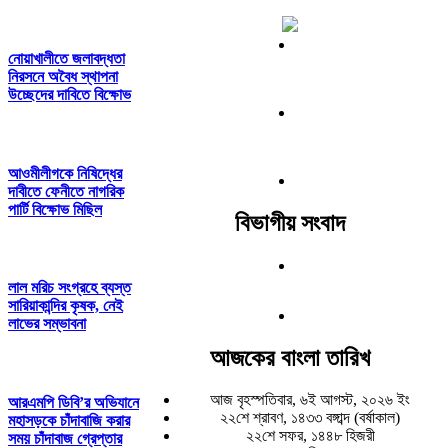
নোয়াখালীতে জলাবদ্ধতা
নিরসনে অবৈধ স্থাপনা
উচ্ছেদের দাবিতে বিক্ষোভ
আওমীলীগকে নিষিদ্ধের
দাবীতে ফেনীতে নাগরিক
পার্টি বিক্ষোভ মিছিল
বিভাগীয় সংবাদ
লাল মরিচ সংগ্রহে ব্যস্ত
সারিয়াকান্দির কৃষক, নেই
লাভের সম্ভাবনা
আজকের বাংলা তারিখ
আজ বৃহস্পতিবার, ৬ই আগস্ট, ২০২৬ ইং
আরএমপি ডিবি’র অভিযানে
২২শে শ্রাবণ, ১৪৩৩ বঙ্গাব্দ (বর্ষাকাল)
মহাসড়কে চাঁদাবাজি করার
২২শে সফর, ১৪৪৮ হিজরী
সময় চাঁদাবাজ গ্রেপ্তার