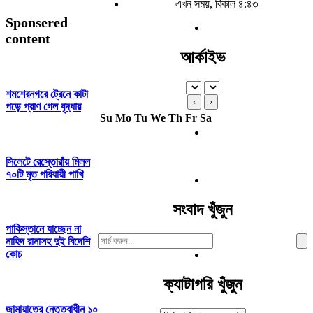
এখন সময়, বিকাল ৪:৪৩
Sponsered
content
আর্কাইভ
শমশেরনগরে ট্রেনে কাটা
‹
›
পড়ে প্রাণ গেল বৃদ্ধার
Su
Mo
Tu
We
Th
Fr
Sa
সিলেটে রেস্তোরাঁয় মিলল
৭০টি মৃত পরিযায়ী পাখি
সংবাদ খুঁজুন
পাকিস্তানে যাচ্ছেন না
Search
নাহিদ রানাসহ দুই বিদেশি
For:
কোচ
ক্যাটাগরি খুঁজুন
জামায়াতের নেতৃত্বাধীন ১০