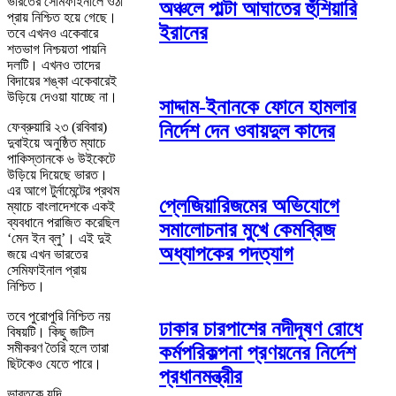
ভারতের সেমিফাইনালে ওঠা
অঞ্চলে পাল্টা আঘাতের হুঁশিয়ারি
প্রায় নিশ্চিত হয়ে গেছে।
ইরানের
তবে এখনও একেবারে
শতভাগ নিশ্চয়তা পায়নি
দলটি। এখনও তাদের
বিদায়ের শঙ্কা একেবারেই
উড়িয়ে দেওয়া যাচ্ছে না।
সাদ্দাম-ইনানকে ফোনে হামলার
ফেব্রুয়ারি ২৩ (রবিবার)
নির্দেশ দেন ওবায়দুল কাদের
দুবাইয়ে অনুষ্ঠিত ম্যাচে
পাকিস্তানকে ৬ উইকেটে
উড়িয়ে দিয়েছে ভারত।
এর আগে টুর্নামেন্টের প্রথম
প্লেজিয়ারিজমের অভিযোগে
ম্যাচে বাংলাদেশকে একই
ব্যবধানে পরাজিত করেছিল
সমালোচনার মুখে কেমব্রিজ
‘মেন ইন ব্লু’। এই দুই
অধ্যাপকের পদত্যাগ
জয়ে এখন ভারতের
সেমিফাইনাল প্রায়
নিশ্চিত।
তবে পুরোপুরি নিশ্চিত নয়
ঢাকার চারপাশের নদীদূষণ রোধে
বিষয়টি। কিছু জটিল
সমীকরণ তৈরি হলে তারা
কর্মপরিকল্পনা প্রণয়নের নির্দেশ
ছিটকেও যেতে পারে।
প্রধানমন্ত্রীর
ভারতকে যদি