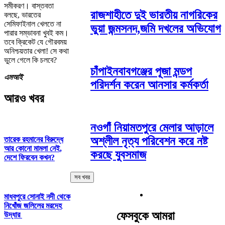
সমীকরণ। বাস্তবতা
রাজশাহীতে দুই ভারতীয় নাগরিকের
বলছে, ভারতের
সেমিফাইনাল খেলতে না
ভুয়া জন্মসনদ,জমি দখলের অভিযোগ
পারার সম্ভাবনা খুবই কম।
তবে ক্রিকেট যে গৌরবময়
অনিশ্চয়তার খেলা! সে কথা
ভুলে গেলে কি চলবে?
চাঁপাইনবাবগঞ্জের পূজা মন্ডপ
এমআই
পরিদর্শন করেন আনসার কর্মকর্তা
আরও খবর
নওগাঁ নিয়ামতপুরে মেলার আড়ালে
অশ্লীল নৃত্য পরিবেশন করে নষ্ট
তারেক রহমানের বিরুদ্ধে
আর কোনো মামলা নেই,
করছে যুবসমাজ
দেশে ফিরবেন কখন?
সব খবর
মাধবপুরে সোনাই নদী থেকে
নিখোঁজ জলিলের মরদেহ
ফেসবুকে আমরা
উদ্ধার