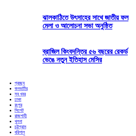
ঝালকাঠিতে উৎসাহের সাথে জাতীয় ফল
মেলা ও আলোচনা সভা অনুষ্ঠিত
ব্রাজিল কিংবদন্তির ৫৬ বছরের রেকর্ড
ভেঙে নতুন ইতিহাস মেসির
প্রচ্ছদ
কনভার্টার
সব খবর
ঢাকা
রংপুর
সিলেট
রাজশাহী
খুলনা
চট্টগ্রাম
বরিশাল