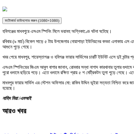
ফটোকার্ড ডাউনলোড করুন (1080×1080)
হবিগঞ্জের মাধবপুরে এসএম স্পিনিং মিলে ভয়াবহ অগ্নিকাণ্ডে ঘটনা ঘটেছে।
রবিবার (৯ মার্চ) বিকেল সাড়ে ৫ টায় উপজেলার নোয়াপাড়া ইউনিয়নের কড্ডা এলাকায় এস এম 
আগুনে পুড়ে গেছে।
খবর পেয়ে মাধবপুর, শায়েস্তাগঞ্জ ও হবিগঞ্জ ফায়ার সার্ভিসের চারটি ইউনিট এসে দুই ঘন্টার প
এসএম স্পিনিংয়ের জিএম আবুল বাশার জানান, রোববার সন্ধা নাগাদ কারখানার তুলার গুদামে 
পুরো গুদামে ছড়িয়ে পড়ে। এতে গুদামে রক্ষিত প্রায় ৫ শ মেট্রিকটন তুলা পুড়ে গেছে। এত
মাধবপুর ফায়ার সার্ভিস এর স্টেশন অফিসার মো: রাকিব উদ্দিন ভূইয়া সত্যতা নিশ্চিত করে জান
হয়েছে।
নাহিদ মিয়া /এমআই
আরও খবর