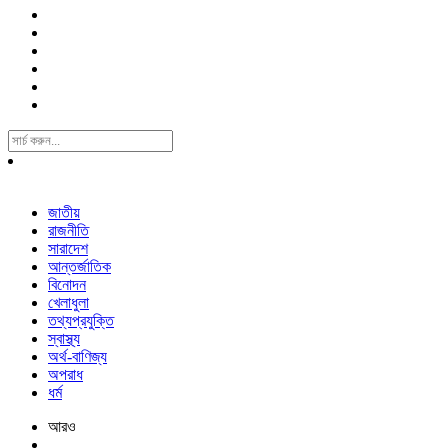
Search
For:
জাতীয়
রাজনীতি
সারাদেশ
আন্তর্জাতিক
বিনোদন
খেলাধুলা
তথ্যপ্রযুক্তি
স্বাস্থ্য
অর্থ-বাণিজ্য
অপরাধ
ধর্ম
আরও