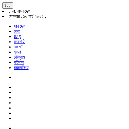
Top
ঢাকা, বাংলাদেশ
সোমবার , ১০ মার্চ ২০২৫ ,
সারাদেশ
ঢাকা
রংপুর
রাজশাহী
সিলেট
খুলনা
চট্টগ্রাম
বরিশাল
ময়মনসিংহ