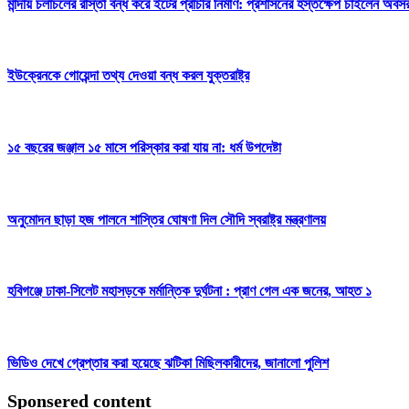
মান্দায় চলাচলের রাস্তা বন্ধ করে ইটের প্রাচীর নির্মাণ: প্রশাসনের হস্তক্ষেপ চাইলেন অবসরপ্
ইউক্রেনকে গোয়েন্দা তথ্য দেওয়া বন্ধ করল যুক্তরাষ্ট্র
১৫ বছরের জঞ্জাল ১৫ মাসে পরিস্কার করা যায় না: ধর্ম উপদেষ্টা
অনুমোদন ছাড়া হজ পালনে শাস্তির ঘোষণা দিল সৌদি স্বরাষ্ট্র মন্ত্রণালয়
হবিগঞ্জে ঢাকা-সিলেট মহাসড়কে মর্মান্তিক দুর্ঘটনা : প্রাণ গেল এক জনের, আহত ১
ভিডিও দেখে গ্রেপ্তার করা হয়েছে ঝটিকা মিছিলকারীদের, জানালো পুলিশ
Sponsered content