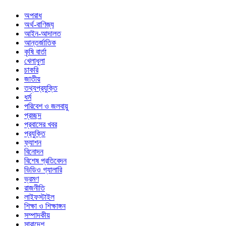
অপরাধ
অর্থ-বাণিজ্য
আইন-আদালত
আন্তর্জাতিক
কৃষি বার্তা
খেলাধুলা
চাকরি
জাতীয়
তথ্যপ্রযুক্তি
ধর্ম
পরিবেশ ও জলবায়ু
প্রচ্ছদ
প্রবাসের খবর
প্রযুক্তি
ফ্যাশন
বিনোদন
বিশেষ প্রতিবেদন
ভিডিও গ্যালারি
ভ্রমণ
রাজনীতি
লাইফস্টাইল
শিক্ষা ও শিক্ষাঙ্গন
সম্পাদকীয়
সারাদেশ