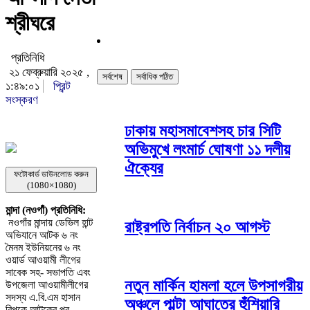
শ্রীঘরে
প্রতিনিধি
২১ ফেব্রুয়ারি ২০২৫ ,
সর্বশেষ
সর্বাধিক পঠিত
১:৪৯:০১
প্রিন্ট
সংস্করণ
ঢাকায় মহাসমাবেশসহ চার সিটি
অভিমুখে লংমার্চ ঘোষণা ১১ দলীয়
ঐক্যের
ফটোকার্ড ডাউনলোড করুন
(1080×1080)
মান্দা (নওগাঁ) প্রতিনিধি:
নওগাঁর মান্দায় ডেভিল হান্ট
রাষ্ট্রপতি নির্বাচন ২০ আগস্ট
অভিযানে আটক ৬ নং
মৈনম ইউনিয়নের ৬ নং
ওয়ার্ড আওয়ামী লীগের
সাবেক সহ- সভাপতি এবং
নতুন মার্কিন হামলা হলে উপসাগরীয়
উপজেলা আওয়ামীলীগের
সদস্য এ.বি.এম হাসান
অঞ্চলে পাল্টা আঘাতের হুঁশিয়ারি
রিপুকে আটকের পর