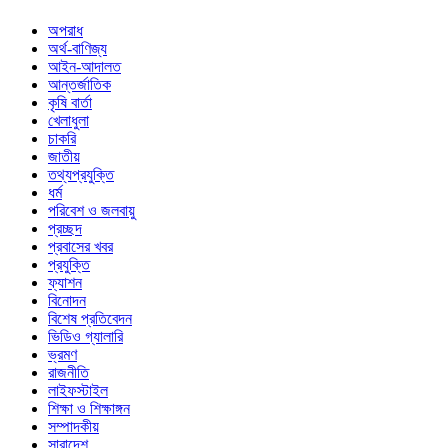
অপরাধ
অর্থ-বাণিজ্য
আইন-আদালত
আন্তর্জাতিক
কৃষি বার্তা
খেলাধুলা
চাকরি
জাতীয়
তথ্যপ্রযুক্তি
ধর্ম
পরিবেশ ও জলবায়ু
প্রচ্ছদ
প্রবাসের খবর
প্রযুক্তি
ফ্যাশন
বিনোদন
বিশেষ প্রতিবেদন
ভিডিও গ্যালারি
ভ্রমণ
রাজনীতি
লাইফস্টাইল
শিক্ষা ও শিক্ষাঙ্গন
সম্পাদকীয়
সারাদেশ