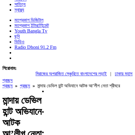
সাহিত্য
স্বাস্থ্য
মতপ্রকাশ ডিজিটাল
মতপ্রকাশ ইন্টারটেইন্মেন্ট
Youth Bangla Tv
ছবি
ভিডিও
Radio Dhoni 91.2 Fm
শিরোনাম:
মিরাজের অপরাজিত সেঞ্চুরিতে বাংলাদেশের লড়াই
|
ঢাকায় মহাসমাবে
প্রচ্ছদ
প্রচ্ছদ
»
প্রচ্ছদ
»
মান্দায় ডেভিল হান্ট অভিযানে আটক আ’লীগ নেতা শ্রীঘরে
মান্দায় ডেভিল
হান্ট অভিযানে
আটক
আ’লীগ নেতা