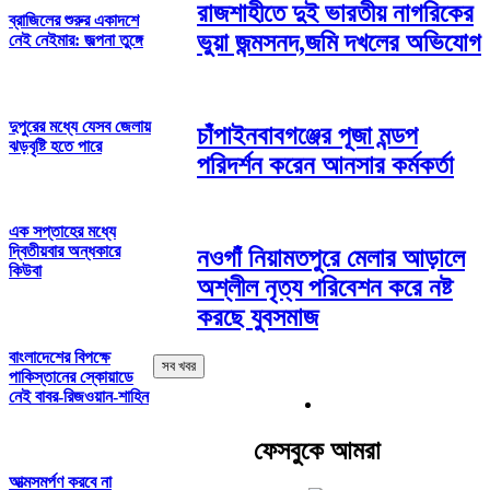
রাজশাহীতে দুই ভারতীয় নাগরিকের
ব্রাজিলের শুরুর একাদশে
ভুয়া জন্মসনদ,জমি দখলের অভিযোগ
নেই নেইমার: জল্পনা তুঙ্গে
দুপুরের মধ্যে যেসব জেলায়
চাঁপাইনবাবগঞ্জের পূজা মন্ডপ
ঝড়বৃষ্টি হতে পারে
পরিদর্শন করেন আনসার কর্মকর্তা
এক সপ্তাহের মধ্যে
দ্বিতীয়বার অন্ধকারে
নওগাঁ নিয়ামতপুরে মেলার আড়ালে
কিউবা
অশ্লীল নৃত্য পরিবেশন করে নষ্ট
করছে যুবসমাজ
বাংলাদেশের বিপক্ষে
সব খবর
পাকিস্তানের স্কোয়াডে
নেই বাবর-রিজওয়ান-শাহিন
ফেসবুকে আমরা
আত্মসমর্পণ করবে না