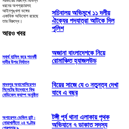
সরকারের বিরুদ্ধে বিভিন্ন
ধরনের অপপ্রচারসহ
আইনশৃঙ্খলা ভঙ্গের
সচিবালয় অভিমুখে ১১ দলীয়
একাধিক অভিযোগ রয়েছে
ঐক্যের পদযাত্রা আটকে দিল
তার বিরুদ্ধে।
পুলিশ
আরও খবর
অজানা বাংলাদেশকে নিয়ে
স্বার্থ হাসিল করে শতবর্ষী
রোমাঞ্চিত হ্যাজলউড
দাদীর উপর নির্যাতন
বিয়ের সাজে যে ৩ নতুনত্ব দেখা
মাধবপুর অ‍্যাসোসিয়েশন
সিলেটের উদ্যোগে ফ্রি
যাবে এ বছর
মেডিকেল ক্যাম্প অনুষ্ঠিত
টঙ্গী পূর্ব থানা এলাকায় পৃথক
অপারেশন ডেভিল হান্ট :
নোয়াখালীতে ২৪ ঘণ্টায়
অভিযানে ৭ ডাকাত সদস্য
গ্রেপ্তার ৯