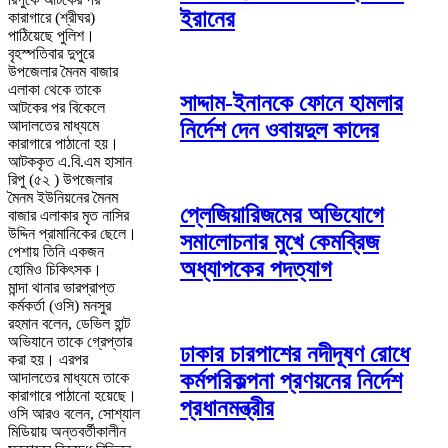
ইরানের
কারাগারে (শ্রীঘর)
পাঠিয়েছে পুলিশ।
বৃহস্পতিবার দুপুরে
উপজেলার মৈনম বাজার
এলাকা থেকে তাকে
সাদ্দাম-ইনানকে ফোনে হামলার
আটকের পর বিকেলে
আদালতের মাধ্যমে
নির্দেশ দেন ওবায়দুল কাদের
কারাগারে পাঠানো হয়।
আটককৃত এ.বি.এম হাসান
রিপু (৫২ ) উপজেলার
মৈনম ইউনিয়নের মৈনম
প্লেজিয়ারিজমের অভিযোগে
বাজার এলাকার মৃত নাসির
উদ্দিন প্রামানিকের ছেলে।
সমালোচনার মুখে কেমব্রিজ
পেশায় তিনি একজন
অধ্যাপকের পদত্যাগ
হোমিও চিকিৎসক।
মান্দা থানার ভারপ্রাপ্ত
কর্মকর্তা (ওসি) মনসুর
রহমান বলেন, ডেভিল হান্ট
অভিযানে তাকে গ্রেপ্তার
ঢাকার চারপাশের নদীদূষণ রোধে
করা হয়। এরপর
কর্মপরিকল্পনা প্রণয়নের নির্দেশ
আদালতের মাধ্যমে তাকে
কারাগারে পাঠানো হয়েছে।
প্রধানমন্ত্রীর
ওসি আরও বলেন, সোশ্যাল
মিডিয়ায় অন্তবর্তীকালীন