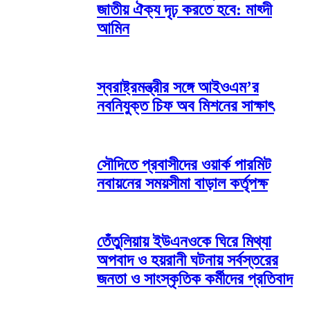
জাতীয় ঐক্য দৃঢ় করতে হবে: মাহ্দী
আমিন
স্বরাষ্ট্রমন্ত্রীর সঙ্গে আইওএম’র
নবনিযুক্ত চিফ অব মিশনের সাক্ষাৎ
সৌদিতে প্রবাসীদের ওয়ার্ক পারমিট
নবায়নের সময়সীমা বাড়াল কর্তৃপক্ষ
তেঁতুলিয়ায় ইউএনওকে ঘিরে মিথ্যা
অপবাদ ও হয়রানী ঘটনায় সর্বস্তরের
জনতা ও সাংস্কৃতিক কর্মীদের প্রতিবাদ