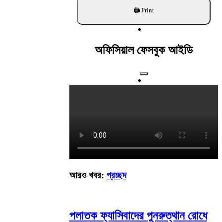
খুঁজুন
অফিসিয়াল ফেসবুক আইডি
আরও খবর:
প্রচ্ছদ
পলাতক ফ্যাসিবাদের পুনরুত্থান রোধে