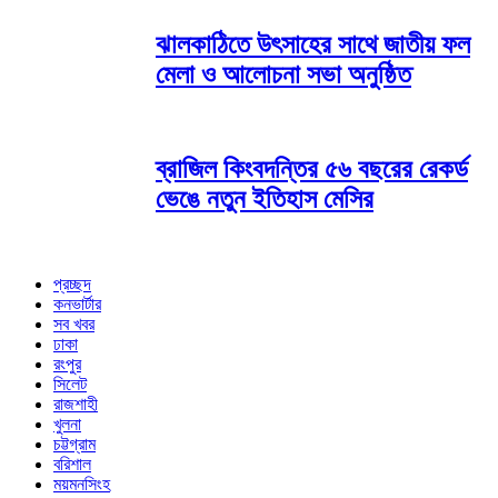
ঝালকাঠিতে উৎসাহের সাথে জাতীয় ফল
মেলা ও আলোচনা সভা অনুষ্ঠিত
ব্রাজিল কিংবদন্তির ৫৬ বছরের রেকর্ড
ভেঙে নতুন ইতিহাস মেসির
প্রচ্ছদ
কনভার্টার
সব খবর
ঢাকা
রংপুর
সিলেট
রাজশাহী
খুলনা
চট্টগ্রাম
বরিশাল
ময়মনসিংহ