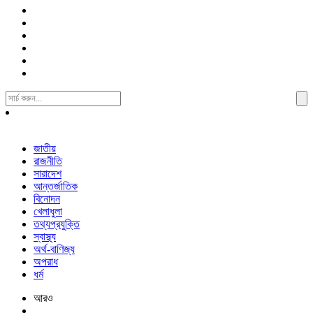
Search
For:
জাতীয়
রাজনীতি
সারাদেশ
আন্তর্জাতিক
বিনোদন
খেলাধুলা
তথ্যপ্রযুক্তি
স্বাস্থ্য
অর্থ-বাণিজ্য
অপরাধ
ধর্ম
আরও