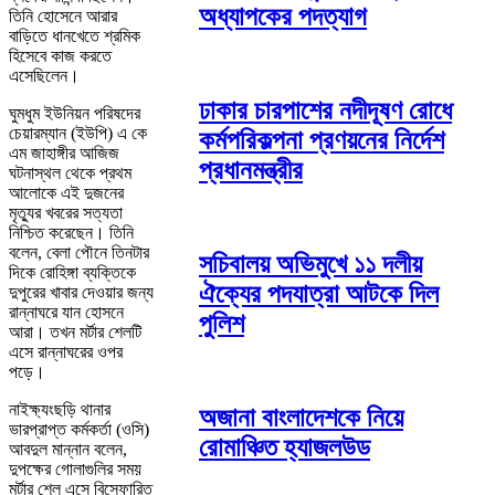
অধ্যাপকের পদত্যাগ
তিনি হোসেনে আরার
বাড়িতে ধানখেতে শ্রমিক
হিসেবে কাজ করতে
এসেছিলেন।
ঢাকার চারপাশের নদীদূষণ রোধে
ঘুমধুম ইউনিয়ন পরিষদের
চেয়ারম্যান (ইউপি) এ কে
কর্মপরিকল্পনা প্রণয়নের নির্দেশ
এম জাহাঙ্গীর আজিজ
প্রধানমন্ত্রীর
ঘটনাস্থল থেকে প্রথম
আলোকে এই দুজনের
মৃত্যুর খবরের সত্যতা
নিশ্চিত করেছেন। তিনি
বলেন, বেলা পৌনে তিনটার
সচিবালয় অভিমুখে ১১ দলীয়
দিকে রোহিঙ্গা ব্যক্তিকে
ঐক্যের পদযাত্রা আটকে দিল
দুপুরের খাবার দেওয়ার জন্য
রান্নাঘরে যান হোসনে
পুলিশ
আরা। তখন মর্টার শেলটি
এসে রান্নাঘরের ওপর
পড়ে।
নাইক্ষ্যংছড়ি থানার
অজানা বাংলাদেশকে নিয়ে
ভারপ্রাপ্ত কর্মকর্তা (ওসি)
রোমাঞ্চিত হ্যাজলউড
আবদুল মান্নান বলেন,
দুপক্ষের গোলাগুলির সময়
মর্টার শেল এসে বিস্ফোরিত