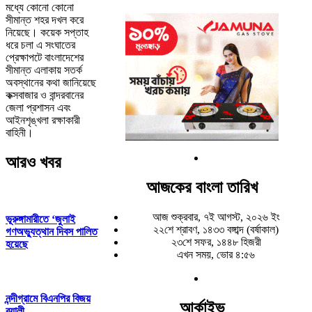
মধ্যে কোনো কোনো
সীমান্ত শহর দখল করে
নিয়েছে। কয়েক সপ্তাহ
ধরে চলা এ সংঘাতের
প্রেক্ষাপটে বাংলাদেশের
সীমান্ত এলাকায় সতর্ক
অবস্থানের কথা জানিয়েছে
কক্সবাজার ও বান্দরবানের
জেলা প্রশাসন এবং
আইনশৃঙ্খলা রক্ষাকারী
বাহিনী।
আরও খবর
আজকের বাংলা তারিখ
আজ শুক্রবার, ৭ই আগস্ট, ২০২৬ ইং
ভূরুঙ্গামারীতে ‘জুলাই
২২শে শ্রাবণ, ১৪৩৩ বঙ্গাব্দ (বর্ষাকাল)
গণঅভ্যুত্থান দিবস পালিত
২৩শে সফর, ১৪৪৮ হিজরী
হয়েছে
এখন সময়, ভোর ৪:৫৬
নন্দীগ্রামে বিএনপির বিজয়
আর্কাইভ
র‌্যালী