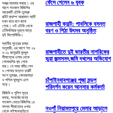
ফেঁসে গেলেন ৬ যুবক
অস্ত্র ব্যবহার করছে। এর
আগে গতকাল বিজিপির
আরেকটি চৌকি তুমব্রু
রাইট ক্যাম্প আরাকান আর্মি
দখল করে বলে জানা
রাজশাহী ক্যান্ট: পাবলিকে বসন্ত
গেছে। ওই চৌকি থেকে
বরণ ও পিঠা উৎসব অনুষ্ঠিত
ঢেঁকিবনিয়ার দূরত্ব মাত্র
দুই কিলোমিটার।
স্থানীয় সূত্রের ভাষ্য
অনুযায়ী, এর আগে গত ২৯
রাজশাহীতে দুই ভারতীয় নাগরিকের
ও ৩১ জানুয়ারি ঘুমধুম
সীমান্তের ওপার থেকে
ভুয়া জন্মসনদ,জমি দখলের অভিযোগ
গোলাগুলির শব্দ শোনা
যায়। সে সময় মর্টার শেল
ও গোলার অন্তত চারটি
অংশ তুমব্রু, কোনারপাড়া
চাঁপাইনবাবগঞ্জের পূজা মন্ডপ
ও পশ্চিম ঘুমধুমে এসে
পড়ে।
পরিদর্শন করেন আনসার কর্মকর্তা
বিজিবি ও পুলিশ সূত্র
বলছে, সংঘর্ষের মধ্যে
গতকাল ভোরে বিজিপির ১৪
সদস্য সীমান্তের ওপার
নওগাঁ নিয়ামতপুরে মেলার আড়ালে
থেকে নাইক্ষ্যংছড়িতে