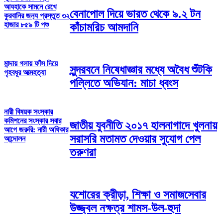
আযহাকে সামনে রেখে
বেনাপোল দিয়ে ভারত থেকে ৯.২ টন
কুরবানির জন‍্য প্রস্তুত ৩২
হাজার ৮৫৯ টি পশু
কাঁচামরিচ আমদানি
মান্দায় গলায় ফাঁস দিয়ে
​সুন্দরবনে নিষেধাজ্ঞার মধ্যে অবৈধ শুঁটকি
গৃহবধূর আত্মহত্যা
পল্লিতে অভিযান: মাচা ধ্বংস
নারী বিষয়ক সংস্কার
কমিশনের সংস্কার সবার
জাতীয় যুবনীতি ২০১৭ হালনাগাদে খুলনায়
আগে জরুরি: নারী অধিকার
সরাসরি মতামত দেওয়ার সুযোগ পেল
আন্দোলন
তরুণরা
যশোরের ক্রীড়া, শিক্ষা ও সমাজসেবার
উজ্জ্বল নক্ষত্র শামস-উল-হুদা