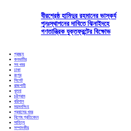
বীরশ্রেষ্ঠ হামিদুর রহমানের ভাস্কর্য
পুনঃস্থাপনের দাবিতে ঝিনাইদহে
গণতান্ত্রিক যুক্তফ্রন্টের বিক্ষোভ
প্রচ্ছদ
কনভার্টার
সব খবর
ঢাকা
রংপুর
সিলেট
রাজশাহী
খুলনা
চট্টগ্রাম
বরিশাল
ময়মনসিংহ
প্রবাসের খবর
বিশেষ প্রতিবেদন
সাহিত্য
সম্পাদকীয়