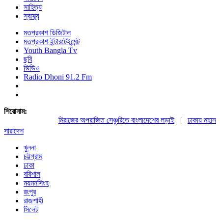
সাহিত্য
স্বাস্থ্য
মতপ্রকাশ ডিজিটাল
মতপ্রকাশ ইন্টারটেইন্মেন্ট
Youth Bangla Tv
ছবি
ভিডিও
Radio Dhoni 91.2 Fm
শিরোনাম:
মিরাজের অপরাজিত সেঞ্চুরিতে বাংলাদেশের লড়াই
|
ঢাকায় মহাসমাবে
সারাদেশ
খুলনা
চট্টগ্রাম
ঢাকা
বরিশাল
ময়মনসিংহ
রংপুর
রাজশাহী
সিলেট