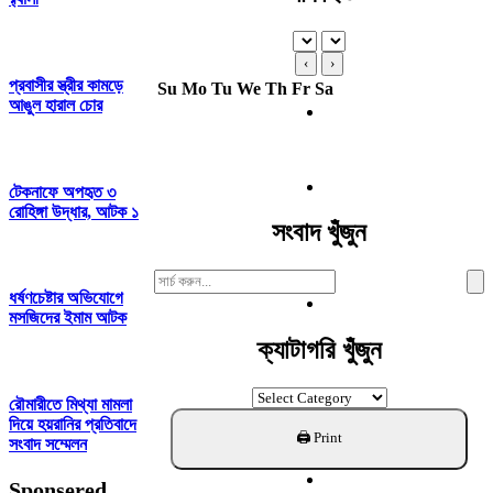
‹
›
প্রবাসীর স্ত্রীর কামড়ে
Su
Mo
Tu
We
Th
Fr
Sa
আঙুল হারাল চোর
টেকনাফে অপহৃত ৩
রোহিঙ্গা উদ্ধার, আটক ১
সংবাদ খুঁজুন
Search
ধর্ষণচেষ্টার অভিযোগে
For:
মসজিদের ইমাম আটক
ক্যাটাগরি খুঁজুন
ক্যাটাগরি
রৌমারীতে মিথ্যা মামলা
খুঁজুন
দিয়ে হয়রানির প্রতিবাদে
সংবাদ সম্মেলন
Sponsered