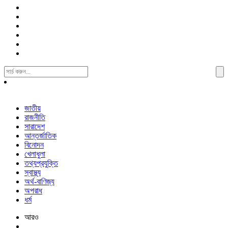
Search
For:
জাতীয়
রাজনীতি
সারাদেশ
আন্তর্জাতিক
বিনোদন
খেলাধুলা
তথ্যপ্রযুক্তি
স্বাস্থ্য
অর্থ-বাণিজ্য
অপরাধ
ধর্ম
আরও