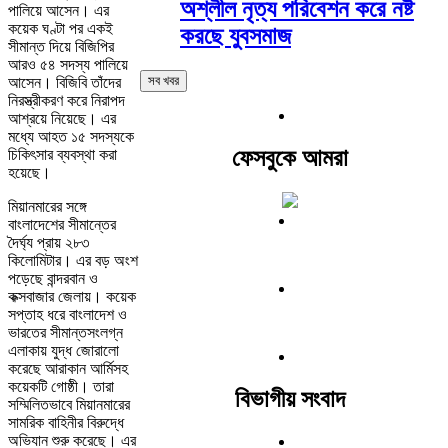
অশ্লীল নৃত্য পরিবেশন করে নষ্ট
পালিয়ে আসেন। এর
কয়েক ঘণ্টা পর একই
করছে যুবসমাজ
সীমান্ত দিয়ে বিজিপির
আরও ৫৪ সদস্য পালিয়ে
সব খবর
আসেন। বিজিবি তাঁদের
নিরস্ত্রীকরণ করে নিরাপদ
আশ্রয়ে নিয়েছে। এর
মধ্যে আহত ১৫ সদস্যকে
ফেসবুকে আমরা
চিকিৎসার ব্যবস্থা করা
হয়েছে।
মিয়ানমারের সঙ্গে
বাংলাদেশের সীমান্তের
দৈর্ঘ্য প্রায় ২৮৩
কিলোমিটার। এর বড় অংশ
পড়েছে বান্দরবান ও
কক্সবাজার জেলায়। কয়েক
সপ্তাহ ধরে বাংলাদেশ ও
ভারতের সীমান্তসংলগ্ন
এলাকায় যুদ্ধ জোরালো
করেছে আরাকান আর্মিসহ
কয়েকটি গোষ্ঠী। তারা
বিভাগীয় সংবাদ
সম্মিলিতভাবে মিয়ানমারের
সামরিক বাহিনীর বিরুদ্ধে
অভিযান শুরু করেছে। এর