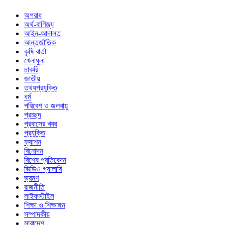
অপরাধ
অর্থ-বাণিজ্য
আইন-আদালত
আন্তর্জাতিক
কৃষি বার্তা
খেলাধুলা
চাকরি
জাতীয়
তথ্যপ্রযুক্তি
ধর্ম
পরিবেশ ও জলবায়ু
প্রচ্ছদ
প্রবাসের খবর
প্রযুক্তি
ফ্যাশন
বিনোদন
বিশেষ প্রতিবেদন
ভিডিও গ্যালারি
ভ্রমণ
রাজনীতি
লাইফস্টাইল
শিক্ষা ও শিক্ষাঙ্গন
সম্পাদকীয়
সারাদেশ