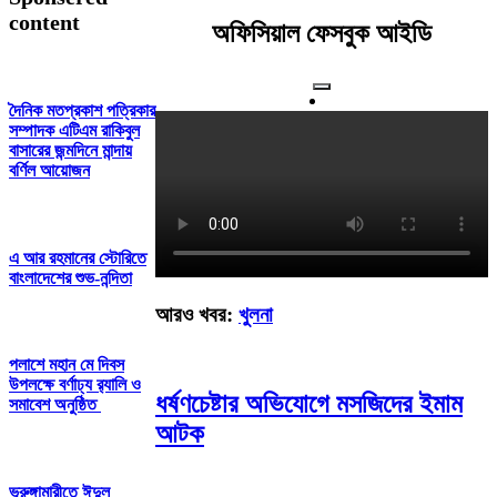
content
অফিসিয়াল ফেসবুক আইডি
দৈনিক মতপ্রকাশ পত্রিকার
সম্পাদক এটিএম রাকিবুল
বাসারের জন্মদিনে মান্দায়
বর্ণিল আয়োজন
এ আর রহমানের স্টোরিতে
বাংলাদেশের শুভ-নন্দিতা
আরও খবর:
খুলনা
পলাশে মহান মে দিবস
উপলক্ষে বর্ণাঢ্য র‍্যালি ও
ধর্ষণচেষ্টার অভিযোগে মসজিদের ইমাম
সমাবেশ অনুষ্ঠিত
আটক
ভূরুঙ্গামারীতে ঈদুল