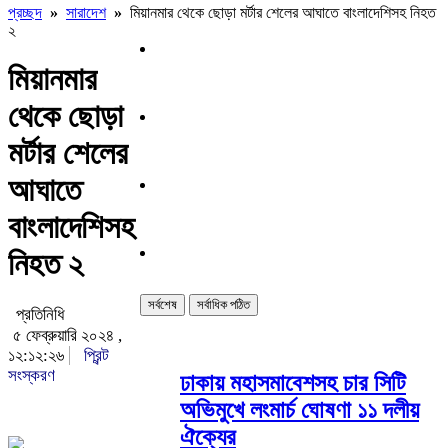
প্রচ্ছদ
»
সারাদেশ
»
মিয়ানমার থেকে ছোড়া মর্টার শেলের আঘাতে বাংলাদেশিসহ নিহত
২
মিয়ানমার
থেকে ছোড়া
মর্টার শেলের
আঘাতে
বাংলাদেশিসহ
নিহত ২
সর্বশেষ
সর্বাধিক পঠিত
প্রতিনিধি
৫ ফেব্রুয়ারি ২০২৪ ,
১২:১২:২৬
প্রিন্ট
সংস্করণ
ঢাকায় মহাসমাবেশসহ চার সিটি
অভিমুখে লংমার্চ ঘোষণা ১১ দলীয়
ঐক্যের