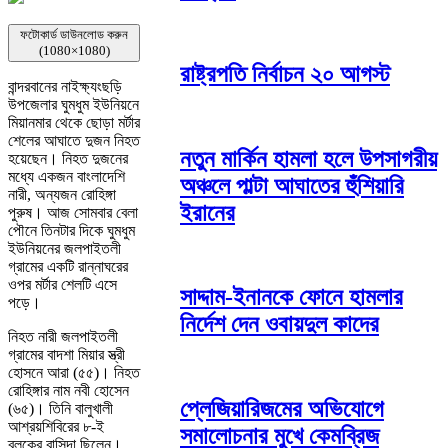
ফটোকার্ড ডাউনলোড করুন
(1080×1080)
রাষ্ট্রপতি নির্বাচন ২০ আগস্ট
বান্দরবানের নাইক্ষ্যংছড়ি
উপজেলার ঘুমধুম ইউনিয়নে
মিয়ানমার থেকে ছোড়া মর্টার
শেলের আঘাতে দুজন নিহত
নতুন মার্কিন হামলা হলে উপসাগরীয়
হয়েছেন। নিহত দুজনের
মধ্যে একজন বাংলাদেশি
অঞ্চলে পাল্টা আঘাতের হুঁশিয়ারি
নারী, অন্যজন রোহিঙ্গা
ইরানের
পুরুষ। আজ সোমবার বেলা
পৌনে তিনটার দিকে ঘুমধুম
ইউনিয়নের জলপাইতলী
গ্রামের একটি রান্নাঘরের
ওপর মর্টার শেলটি এসে
সাদ্দাম-ইনানকে ফোনে হামলার
পড়ে।
নির্দেশ দেন ওবায়দুল কাদের
নিহত নারী জলপাইতলী
গ্রামের বাদশা মিয়ার স্ত্রী
হোসনে আরা (৫৫)। নিহত
রোহিঙ্গার নাম নবী হোসেন
প্লেজিয়ারিজমের অভিযোগে
(৬৫)। তিনি বালুখালী
আশ্রয়শিবিরের ৮-ই
সমালোচনার মুখে কেমব্রিজ
ব্লকের বাসিন্দা ছিলেন।