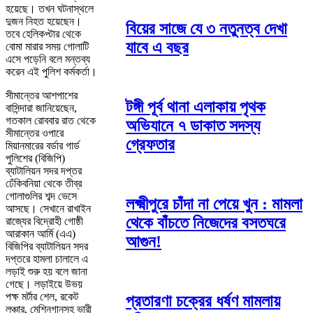
হয়েছে। তখন ঘটনাস্থলে
দুজন নিহত হয়েছেন।
বিয়ের সাজে যে ৩ নতুনত্ব দেখা
তবে হেলিকপ্টার থেকে
যাবে এ বছর
বোমা মারার সময় গোলাটি
এসে পড়েনি বলে মন্তব্য
করেন এই পুলিশ কর্মকর্তা।
সীমান্তের আশপাশের
টঙ্গী পূর্ব থানা এলাকায় পৃথক
বাসিন্দারা জানিয়েছেন,
গতকাল রোববার রাত থেকে
অভিযানে ৭ ডাকাত সদস্য
সীমান্তের ওপারে
গ্রেফতার
মিয়ানমারের বর্ডার গার্ড
পুলিশের (বিজিপি)
ব্যাটালিয়ন সদর দপ্তর
ঢেঁকিবনিয়া থেকে তীব্র
গোলাগুলির শব্দ ভেসে
লক্ষ্মীপুরে চাঁদা না পেয়ে খুন : মামলা
আসছে। সেখানে রাখাইন
থেকে বাঁচতে নিজেদের বসতঘরে
রাজ্যের বিদ্রোহী গোষ্ঠী
আরাকান আর্মি (এএ)
আগুন!
বিজিপির ব্যাটালিয়ন সদর
দপ্তরে হামলা চালালে এ
লড়াই শুরু হয় বলে জানা
গেছে। লড়াইয়ে উভয়
পক্ষ মর্টার শেল, রকেট
প্রতারণা চক্রের ধর্ষণ মামলায়
লঞ্চার, মেশিনগানসহ ভারী