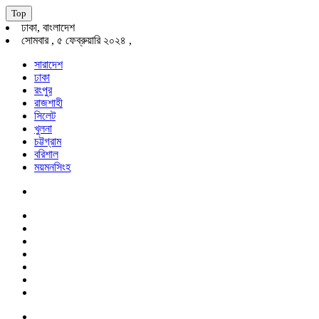
Top
ঢাকা, বাংলাদেশ
সোমবার , ৫ ফেব্রুয়ারি ২০২৪ ,
সারাদেশ
ঢাকা
রংপুর
রাজশাহী
সিলেট
খুলনা
চট্টগ্রাম
বরিশাল
ময়মনসিংহ