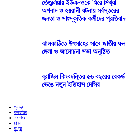
তেঁতুলিয়ায় ইউএনওকে ঘিরে মিথ্যা
অপবাদ ও হয়রানী ঘটনায় সর্বস্তরের
জনতা ও সাংস্কৃতিক কর্মীদের প্রতিবাদ
ঝালকাঠিতে উৎসাহের সাথে জাতীয় ফল
মেলা ও আলোচনা সভা অনুষ্ঠিত
ব্রাজিল কিংবদন্তির ৫৬ বছরের রেকর্ড
ভেঙে নতুন ইতিহাস মেসির
প্রচ্ছদ
কনভার্টার
সব খবর
ঢাকা
রংপুর