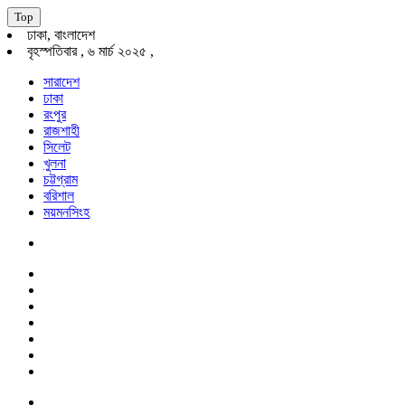
Top
ঢাকা, বাংলাদেশ
বৃহস্পতিবার , ৬ মার্চ ২০২৫ ,
সারাদেশ
ঢাকা
রংপুর
রাজশাহী
সিলেট
খুলনা
চট্টগ্রাম
বরিশাল
ময়মনসিংহ