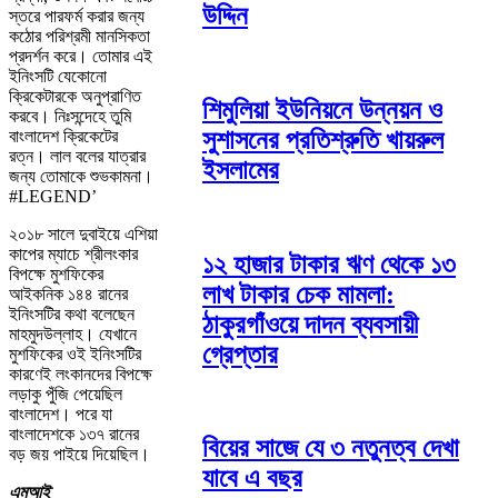
উদ্দিন
স্তরে পারফর্ম করার জন্য
কঠোর পরিশ্রমী মানসিকতা
প্রদর্শন করে। তোমার এই
ইনিংসটি যেকোনো
ক্রিকেটারকে অনুপ্রাণিত
শিমুলিয়া ইউনিয়নে উন্নয়ন ও
করবে। নিঃসন্দেহে তুমি
সুশাসনের প্রতিশ্রুতি খায়রুল
বাংলাদেশ ক্রিকেটের
রত্ন। লাল বলের যাত্রার
ইসলামের
জন্য তোমাকে শুভকামনা।
#LEGEND’
২০১৮ সালে দুবাইয়ে এশিয়া
কাপের ম্যাচে শ্রীলংকার
১২ হাজার টাকার ঋণ থেকে ১৩
বিপক্ষে মুশফিকের
লাখ টাকার চেক মামলা:
আইকনিক ১৪৪ রানের
ইনিংসটির কথা বলেছেন
ঠাকুরগাঁওয়ে দাদন ব্যবসায়ী
মাহমুদউল্লাহ। যেখানে
গ্রেপ্তার
মুশফিকের ওই ইনিংসটির
কারণেই লংকানদের বিপক্ষে
লড়াকু পুঁজি পেয়েছিল
বাংলাদেশ। পরে যা
বাংলাদেশকে ১৩৭ রানের
বিয়ের সাজে যে ৩ নতুনত্ব দেখা
বড় জয় পাইয়ে দিয়েছিল।
যাবে এ বছর
এমআই