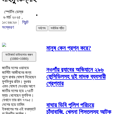
স্পোর্টস ডেস্ক
৬ মার্চ ২০২৫ ,
১০:২৬:২০
প্রিন্ট
সংস্করণ
সর্বশেষ
সর্বাধিক পঠিত
মানুষ কেন প্রশ্ন করে?
ফটোকার্ড ডাউনলোড করুন
(1080×1080)
জাতীয় দলের ওয়ানডে
নওগাঁয় র‌্যাবের অভিযানে ২৯৬
জার্সিটা আজীবনের জন্য
ফেন্সিডিলসহ দুই মাদক ব্যবসায়ী
তুলে রাখার ঘোষণা দিয়েছেন
মুশফিকুর রহিম। বুধবার
গ্রেপ্তার
এমন ঘোষণা দেওয়ার আগে
জাতীয় দলের হয়ে ২৭৪টি
ম্যাচ খেলেছেন মুশফিক।
যেখানে তার রান ৭৭৯৫।
বাঘায় ডিবি পুলিশ পরিচয়ে
দেশের হয়ে তামিম
ইকবালের পর এই ফরম্যাটে
চাঁদাবাজি, খেলনা পিস্তলসহ আটক
যা দ্বিতীয় সর্বোচ্চ।