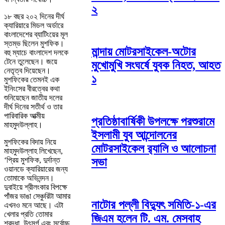
২
১৮ বছর ২০২ দিনের দীর্ঘ
ক্যারিয়ারে মিডল অর্ডারে
বাংলাদেশের ব্যাটিংয়ের মূল
স্তম্ভ ছিলেন মুশফিক।
মান্দায় মোটরসাইকেল-অটোর
বহু ম্যাচে বাংলাদেশ দলকে
টেনে তুলেছেন। জয়ে
মুখোমুখি সংঘর্ষে যুবক নিহত, আহত
নেতৃত্ব দিয়েছেন।
১
মুশফিকের তেমনই এক
ইনিংসের বীরত্বের কথা
শুনিয়েছেন জাতীয় দলের
দীর্ঘ দিনের সতীর্থ ও তার
পারিবারিক আত্মীয়
প্রতিষ্ঠাবার্ষিকী উপলক্ষে পরশুরামে
মাহমুদউল্লাহ।
ইসলামী যুব আন্দোলনের
মুশফিকের বিদায় নিয়ে
মোটরসাইকেল র‌্যালি ও আলোচনা
মাহমুদউল্লাহ লিখেছেন,
‘প্রিয় মুশফিক, দুর্দান্ত
সভা
ওয়ানডে ক্যারিয়ারের জন্য
তোমাকে অভিনন্দন।
দুবাইয়ে শ্রীলংকার বিপক্ষে
পাঁজর ভাঙা সেঞ্চুরিটা আমার
নাটোর পল্লী বিদ্যুৎ সমিতি-১-এর
এখনও মনে আছে। এটা
খেলার প্রতি তোমার
জিএম হলেন টি. এম. মেসবাহ
শ্রদ্ধা, উৎসর্গ এবং সর্বোচ্চ