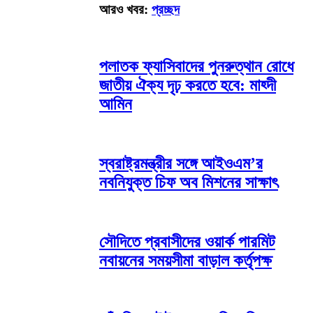
আরও খবর:
প্রচ্ছদ
পলাতক ফ্যাসিবাদের পুনরুত্থান রোধে
জাতীয় ঐক্য দৃঢ় করতে হবে: মাহ্দী
আমিন
স্বরাষ্ট্রমন্ত্রীর সঙ্গে আইওএম’র
নবনিযুক্ত চিফ অব মিশনের সাক্ষাৎ
সৌদিতে প্রবাসীদের ওয়ার্ক পারমিট
নবায়নের সময়সীমা বাড়াল কর্তৃপক্ষ