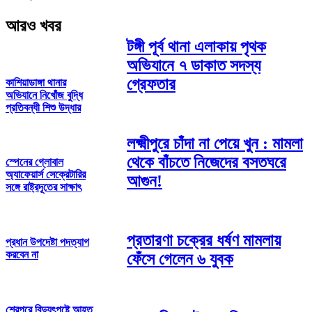
আরও খবর
টঙ্গী পূর্ব থানা এলাকায় পৃথক
অভিযানে ৭ ডাকাত সদস্য
গ্রেফতার
কাশিয়াডাঙ্গা থানার
অভিযানে নিখোঁজ বুদ্ধি
প্রতিবন্ধী শিশু উদ্ধার
লক্ষ্মীপুরে চাঁদা না পেয়ে খুন : মামলা
থেকে বাঁচতে নিজেদের বসতঘরে
স্পেনের গ্লোবাল
অ্যাফেয়ার্স সেক্রেটারির
আগুন!
সঙ্গে রাষ্ট্রদূতের সাক্ষাৎ
প্রতারণা চক্রের ধর্ষণ মামলায়
প্রধান উপদেষ্টা পদত্যাগ
করবেন না
ফেঁসে গেলেন ৬ যুবক
শেরপুরে বিদ্যুৎপৃষ্টে আহত