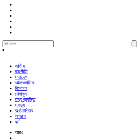
Search
For:
জাতীয়
রাজনীতি
সারাদেশ
আন্তর্জাতিক
বিনোদন
খেলাধুলা
তথ্যপ্রযুক্তি
স্বাস্থ্য
অর্থ-বাণিজ্য
অপরাধ
ধর্ম
আরও