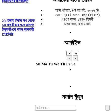
ছাত্রদলের মানববন্ধন
আজ শনিবার, ৮ই আগস্ট, ২০২৬ ইং
২৩শে শ্রাবণ, ১৪৩৩ বঙ্গাব্দ (বর্ষাকাল)
২৪শে সফর, ১৪৪৮ হিজরী
১২ হাজার টাকার ঋণ থেকে
এখন সময়, রাত ২:৩৪
১৩ লাখ টাকার চেক মামলা:
ঠাকুরগাঁওয়ে দাদন ব্যবসায়ী
গ্রেপ্তার
আর্কাইভ
‹
›
Su
Mo
Tu
We
Th
Fr
Sa
সংবাদ খুঁজুন
Search