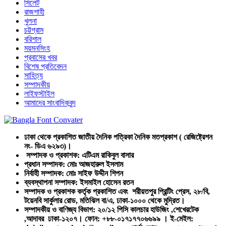
সিলেট
রাজশাহী
খুলনা
চট্টগ্রাম
বরিশাল
ময়মনসিংহ
প্রবাসের খবর
বিশেষ প্রতিবেদন
সাহিত্য
সম্পাদকীয়
লাইফস্টাইল
আমাদের সাংবাদিকবৃন্দ
ঢাকা থেকে প্রকাশিত জাতীয় দৈনিক পত্রিকা দৈনিক মতপ্রকাশ ( রেজিষ্ট্রেশন
নং- ডিএ ৬২৯৩)।
সম্পাদক ও প্রকাশক: এটিএম রাকিবুল বাসার
প্রধান সম্পাদক: মোঃ আজহারুল ইসলাম
নির্বাহী সম্পাদক: মোঃ সাইফ উদ্দীন শিপন
ব্যবস্থাপনা সম্পাদক: ইসমাইল হোসেন রতন
সম্পাদক ও প্রকাশক কর্তৃক প্রকাশিত এবং শরীয়তপুর প্রিন্টিং প্রেস, ২৮/বি,
টয়েনবি সার্কুলার রোড, মতিঝিল বা/এ, ঢাকা-১০০০ থেকে মুদ্রিত।
সম্পাদকীয় ও বাণিজ্য বিভাগ: ২০/১২ পিসি কালচার হাউজিং ,শেখেরটেক
,আদাবর ঢাকা-১২০৭। ফোন: +৮৮-০১৭১৭৭০৬৬৯৯ । ই-মেইল: