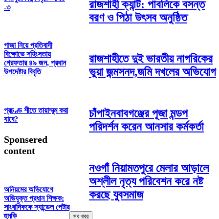
রাজশাহী ক্যান্ট: পাবলিকে বসন্ত
-৩
বরণ ও পিঠা উৎসব অনুষ্ঠিত
গাজা নিয়ে প্রতিবাদী
বিক্ষোভে সহিংসতায়
রাজশাহীতে দুই ভারতীয় নাগরিকের
গ্রেফতার ৪৯ জন, প্রধান
ভুয়া জন্মসনদ,জমি দখলের অভিযোগ
উপদেষ্টার বিবৃতি
প্রচণ্ড শীতে তায়াম্মুম করা
চাঁপাইনবাবগঞ্জের পূজা মন্ডপ
যাবে?
পরিদর্শন করেন আনসার কর্মকর্তা
Sponsered
content
নওগাঁ নিয়ামতপুরে মেলার আড়ালে
অশ্লীল নৃত্য পরিবেশন করে নষ্ট
অনিয়মের অভিযোগে
করছে যুবসমাজ
অভিযুক্ত প্রধান শিক্ষক:
সাংবাদিককে স্যান্ডেল পেটার
হুমকি
সব খবর