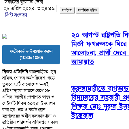
সকালের বুলেটিন ডেক্স:
২৮ এপ্রিল ২০২৪ , ৩:২৪:৫৯
সর্বশেষ
সর্বাধিক পঠিত
প্রিন্ট সংস্করণ
২০ আগস্ট রাষ্ট্রপতি নির
মির্জা ফখরুলকে ঘিরে
ফটোকার্ড ডাউনলোড করুন
আলোচনা, প্রার্থী দেবে 
(1080×1080)
জামায়াত
নিজস্ব প্রতিনিধি:
রাজশাহীতে ‘সুস্থ
শ্রমিক, শোভন কর্মপরিবেশ; গড়ে
তুলবে স্মার্ট বাংলাদেশ’—এই
ভূরুঙ্গামারীতে বাগভান্ড
প্রতিপাদ্যকে সামনে রেখে ২৮
বিদ্যালয়ের সহকারী প্র
এপ্রিল ‘জাতীয় পেশাগত স্বাস্থ্য ও
সেইফটি দিবস ২০২৪’ উদযাপন
শিক্ষক মোঃ নুরুল ইস
করা হয়। শ্রম ও কর্মসংস্থান
ইন্তেকাল
মন্ত্রণালয়ের অধীন কলকারখানা ও
প্রতিষ্ঠান পরিদর্শন অধিদপ্তর সকাল
১০টায় রাজশাহী জেলা প্রশাসক