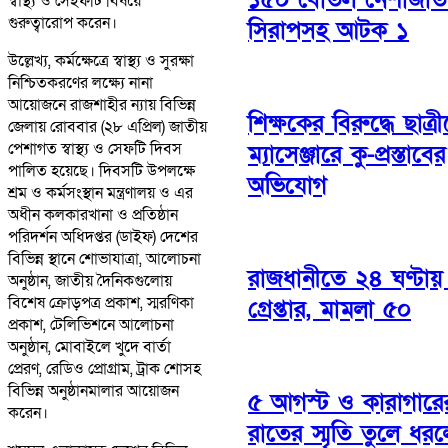
স্বাস্থ্য ও সেইফটি বিষয়ে
গুরুত্বারোপ করেন।
সিরাপসহ আটক ১
উল্লেখ্য, কর্মক্ষেত্রে স্বাস্থ্য ও সুরক্ষা
নিশ্চিতকরণের লক্ষ্যে নানা
আয়োজনে রাজশাহীর ন্যায় বিভিন্ন
শিক্ষকের বিরুদ্ধে ছাত্র
জেলায় রোববার (২৮ এপ্রিল) জাতীয়
পেশাগত স্বাস্থ্য ও সেফটি দিবস
ম্যাসেঞ্জারে কু-প্রস্তাবের
পালিত হয়েছে। দিবসটি উপলক্ষে
অভিযোগ
শ্রম ও কর্মসংস্থান মন্ত্রণালয় ও এর
অধীন কলকারখানা ও প্রতিষ্ঠান
পরিদর্শন অধিদপ্তর (ডাইফ) দেশের
বিভিন্ন স্থানে শোভাযাত্রা, আলোচনা
রাজধানীতে ২৪ ঘণ্টা
অনুষ্ঠান, জাতীয় দৈনিকগুলোয়
বিশেষ ক্রোড়পত্র প্রকাশ, স্মরণিকা
গ্রেপ্তার, মামলা ৫০
প্রকাশ, টেলিভিশনে আলোচনা
অনুষ্ঠান, মোবাইলে খুদে বার্তা
প্রেরণ, রেডিও প্রোগ্রাম, ট্রাক শোসহ
বিভিন্ন অনুষ্ঠানমালার আয়োজন
৫ আগস্ট ও কারাগারে
করেন।
রাতের স্মৃতি তুলে ধর