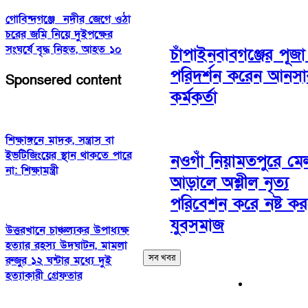
গোবিন্দগঞ্জে নদীর জেগে ওঠা
চরের জমি নিয়ে দুইপক্ষের
সংঘর্ষে বৃদ্ধ নিহত, আহত ১০
চাঁপাইনবাবগঞ্জের পূজা
পরিদর্শন করেন আনসা
Sponsered content
কর্মকর্তা
শিক্ষাঙ্গনে মাদক, সন্ত্রাস বা
ইভটিজিংয়ের স্থান থাকতে পারে
নওগাঁ নিয়ামতপুরে মে
না: শিক্ষামন্ত্রী
আড়ালে অশ্লীল নৃত্য
পরিবেশন করে নষ্ট কর
যুবসমাজ
উত্তরখানে চাঞ্চল্যকর উপাধ্যক্ষ
হত্যার রহস্য উদঘাটন, মামলা
সব খবর
রুজুর ১২ ঘন্টার মধ্যে দুই
হত্যাকারী গ্রেফতার