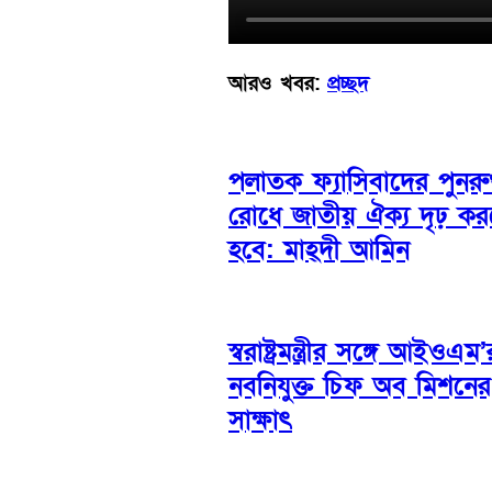
আরও খবর:
প্রচ্ছদ
পলাতক ফ্যাসিবাদের পুনরুত
রোধে জাতীয় ঐক্য দৃঢ় ক
হবে: মাহ্দী আমিন
স্বরাষ্ট্রমন্ত্রীর সঙ্গে আইওএম’
নবনিযুক্ত চিফ অব মিশনের
সাক্ষাৎ