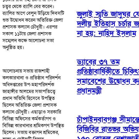
চত্বর থেকে র‍্যালি বের করেন।
জুলাই স্মৃতি জাদুঘর য
র‍্যালির আগে বেলুন উড়িয়ে দিবসটি
শুভ উদ্বোধন করেন অতিরিক্ত জেলা
দলীয় ইতিহাস চর্চার জ
প্রশাসক কল্যান চৌধুরী। এরপর
না হয়: নাহিদ ইসলাম
সকাল ১১টায় জেলা প্রশাসক
সম্মেলন কক্ষে আলোচনা সভা
অনুষ্ঠিত হয়।
ড্যাবের ৩৭ তম
প্রতিষ্ঠাবার্ষিকীতে চিক
আলোচনায় সভায় রাজশাহী
কলকারখানা ও প্রতিষ্ঠান পরিদর্শন
সমাবেশের উদ্বোধন ক
অধিদপ্তরের উপ-মহাপরিদর্শক
প্রধানমন্ত্রী
জাহাঙ্গীর আলমের সভাপতিত্বে
প্রধান অতিথি হিসেবে উপস্থিত
ছিলেন অতিরিক্ত জেলা প্রশাসক
কল্যান চৌধুরী। এছাড়াও সরকারি
চাঁপাইনবাবগঞ্জ সীমান্
বিভিন্ন অফিসের কর্মকর্তাগণ ও
বিভিন্ন কারখানার শ্রমিকগণ উপস্থিত
বিজিবির রাতভর অভিয
ছিলেন। সভায় বক্তাগন শ্রমিকের,
১৫০ বোতল নেশাজাত