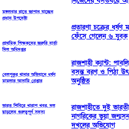
নিজেদের বসতঘরে আগ
মঙ্গলবার রাতে জাপান যাচ্ছেন
প্রধান উপদেষ্টা
প্রতারণা চক্রের ধর্ষণ 
ফেঁসে গেলেন ৬ যুবক
প্রাথমিক শিক্ষকদের জরুরি বার্তা
দিল অধিদপ্তর
রাজশাহী ক্যান্ট: পাবল
বসন্ত বরণ ও পিঠা উ
বেলপুকুর থানার অভিযানে ধর্ষণ
অনুষ্ঠিত
মামলার আসামি গ্রেপ্তার
ভারত শিবিরে খারাপ খবর, দল
রাজশাহীতে দুই ভারত
ছাড়লেন গুরুত্বপূর্ণ সদস্য
নাগরিকের ভুয়া জন্মস
দখলের অভিযোগ