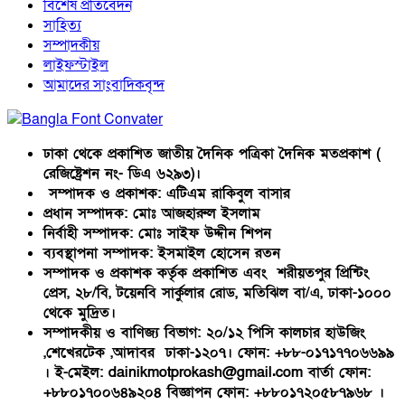
বিশেষ প্রতিবেদন
সাহিত্য
সম্পাদকীয়
লাইফস্টাইল
আমাদের সাংবাদিকবৃন্দ
ঢাকা থেকে প্রকাশিত জাতীয় দৈনিক পত্রিকা দৈনিক মতপ্রকাশ (
রেজিষ্ট্রেশন নং- ডিএ ৬২৯৩)।
সম্পাদক ও প্রকাশক: এটিএম রাকিবুল বাসার
প্রধান সম্পাদক: মোঃ আজহারুল ইসলাম
নির্বাহী সম্পাদক: মোঃ সাইফ উদ্দীন শিপন
ব্যবস্থাপনা সম্পাদক: ইসমাইল হোসেন রতন
সম্পাদক ও প্রকাশক কর্তৃক প্রকাশিত এবং শরীয়তপুর প্রিন্টিং
প্রেস, ২৮/বি, টয়েনবি সার্কুলার রোড, মতিঝিল বা/এ, ঢাকা-১০০০
থেকে মুদ্রিত।
সম্পাদকীয় ও বাণিজ্য বিভাগ: ২০/১২ পিসি কালচার হাউজিং
,শেখেরটেক ,আদাবর ঢাকা-১২০৭। ফোন: +৮৮-০১৭১৭৭০৬৬৯৯
। ই-মেইল: dainikmotprokash@gmail.com বার্তা ফোন:
+৮৮০১৭০০৬৪৯২০৪ বিজ্ঞাপন ফোন: +৮৮০১৭২০৫৮৭৯৬৮ ।