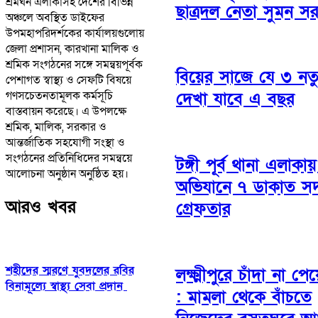
শ্রমঘন এলাকাসহ দেশের বিভিন্ন
ছাত্রদল নেতা সুমন স
অঞ্চলে অবস্থিত ডাইফের
উপমহাপরিদর্শকের কার্যালয়গুলোয়
জেলা প্রশাসন, কারখানা মালিক ও
শ্রমিক সংগঠনের সঙ্গে সমন্বয়পূর্বক
বিয়ের সাজে যে ৩ নতুন
পেশাগত স্বাস্থ্য ও সেফটি বিষয়ে
গণসচেতনতামূলক কর্মসূচি
দেখা যাবে এ বছর
বাস্তবায়ন করেছে। এ উপলক্ষে
শ্রমিক, মালিক, সরকার ও
আন্তর্জাতিক সহযোগী সংস্থা ও
সংগঠনের প্রতিনিধিদের সমন্বয়ে
টঙ্গী পূর্ব থানা এলাকা
আলোচনা অনুষ্ঠান অনুষ্ঠিত হয়।
অভিযানে ৭ ডাকাত সদ
আরও খবর
গ্রেফতার
শহীদের স্মরণে যুবদলের রবির
লক্ষ্মীপুরে চাঁদা না পে
বিনামূল্যে স্বাস্থ্য সেবা প্রদান
: মামলা থেকে বাঁচতে