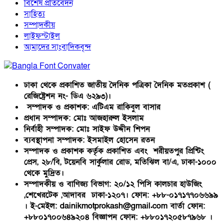
বিশেষ প্রতিবেদন
সাহিত্য
সম্পাদকীয়
লাইফস্টাইল
আমাদের সাংবাদিকবৃন্দ
ঢাকা থেকে প্রকাশিত জাতীয় দৈনিক পত্রিকা দৈনিক মতপ্রকাশ (
রেজিষ্ট্রেশন নং- ডিএ ৬২৯৩)।
সম্পাদক ও প্রকাশক: এটিএম রাকিবুল বাসার
প্রধান সম্পাদক: মোঃ আজহারুল ইসলাম
নির্বাহী সম্পাদক: মোঃ সাইফ উদ্দীন শিপন
ব্যবস্থাপনা সম্পাদক: ইসমাইল হোসেন রতন
সম্পাদক ও প্রকাশক কর্তৃক প্রকাশিত এবং শরীয়তপুর প্রিন্টিং
প্রেস, ২৮/বি, টয়েনবি সার্কুলার রোড, মতিঝিল বা/এ, ঢাকা-১০০০
থেকে মুদ্রিত।
সম্পাদকীয় ও বাণিজ্য বিভাগ: ২০/১২ পিসি কালচার হাউজিং
,শেখেরটেক ,আদাবর ঢাকা-১২০৭। ফোন: +৮৮-০১৭১৭৭০৬৬৯৯
। ই-মেইল: dainikmotprokash@gmail.com বার্তা ফোন:
+৮৮০১৭০০৬৪৯২০৪ বিজ্ঞাপন ফোন: +৮৮০১৭২০৫৮৭৯৬৮ ।