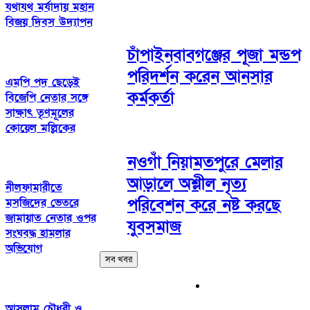
যথাযথ মর্যাদায় মহান
বিজয় দিবস উদ্যাপন
চাঁপাইনবাবগঞ্জের পূজা মন্ডপ
পরিদর্শন করেন আনসার
এমপি পদ ছেড়েই
কর্মকর্তা
বিজেপি নেতার সঙ্গে
সাক্ষাৎ তৃণমূলের
কোয়েল মল্লিকের
নওগাঁ নিয়ামতপুরে মেলার
আড়ালে অশ্লীল নৃত্য
নীলফামারীতে
পরিবেশন করে নষ্ট করছে
মসজিদের ভেতরে
জামায়াত নেতার ওপর
যুবসমাজ
সংঘবদ্ধ হামলার
অভিযোগ
সব খবর
আসলাম চৌধুরী ও