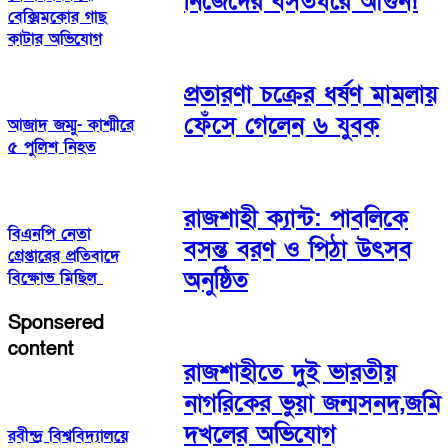
নিজেদের বসতঘরে আগুন!
বেক্সিমকোর গাছ
কাটার অভিযোগ
প্রতারণা চক্রের ধর্ষণ মামলায়
ফেঁসে গেলেন ৬ যুবক
আজাদ জম্মু- কাশ্মীরে
৫ পুলিশ নিহত
রাজশাহী ক্যান্ট: পাবলিকে
বিএনপি নেতা
বসন্ত বরণ ও পিঠা উৎসব
গ্রেপ্তারের প্রতিবাদে
অনুষ্ঠিত
বিক্ষোভ মিছিল
Sponsered
content
রাজশাহীতে দুই ভারতীয়
নাগরিকের ভুয়া জন্মসনদ,জমি
দখলের অভিযোগ
রবীন্দ্র বিশ্ববিদ্যালয়ে