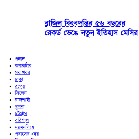
ব্রাজিল কিংবদন্তির ৫৬ বছরের
রেকর্ড ভেঙে নতুন ইতিহাস মেসির
প্রচ্ছদ
কনভার্টার
সব খবর
ঢাকা
রংপুর
সিলেট
রাজশাহী
খুলনা
চট্টগ্রাম
বরিশাল
ময়মনসিংহ
প্রবাসের খবর