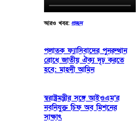
আরও খবর:
প্রচ্ছদ
পলাতক ফ্যাসিবাদের পুনরুত্থান
রোধে জাতীয় ঐক্য দৃঢ় করতে
হবে: মাহ্দী আমিন
স্বরাষ্ট্রমন্ত্রীর সঙ্গে আইওএম’র
নবনিযুক্ত চিফ অব মিশনের
সাক্ষাৎ