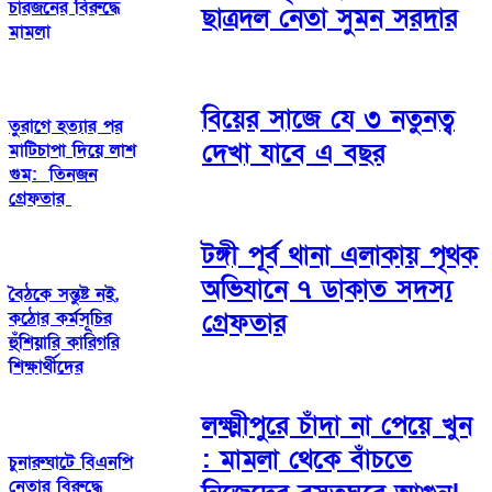
চারজনের বিরুদ্ধে
ছাত্রদল নেতা সুমন সরদার
মামলা
বিয়ের সাজে যে ৩ নতুনত্ব
তুরাগে হত্যার পর
দেখা যাবে এ বছর
মাটিচাপা দিয়ে লাশ
গুম: তিনজন
গ্রেফতার
টঙ্গী পূর্ব থানা এলাকায় পৃথক
অভিযানে ৭ ডাকাত সদস্য
বৈঠকে সন্তুষ্ট নই,
কঠোর কর্মসূচির
গ্রেফতার
হুঁশিয়ারি কারিগরি
শিক্ষার্থীদের
লক্ষ্মীপুরে চাঁদা না পেয়ে খুন
: মামলা থেকে বাঁচতে
চুনারুঘাটে বিএনপি
নেতার বিরুদ্ধে