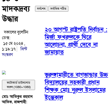
মাদকদ্রব্য
সর্বশেষ
সর্বাধিক পঠিত
উদ্ধার
২০ আগস্ট রাষ্ট্রপতি নির্বাচন :
সকালের বুলেটিন
মির্জা ফখরুলকে ঘিরে
ডেক্স:
১৫ মে ২০২৪ ,
আলোচনা, প্রার্থী দেবে না
১:১৯:১৭
প্রিন্ট
জামায়াত
সংস্করণ
ভূরুঙ্গামারীতে বাগভান্ডার উচ্চ
বিদ্যালয়ের সহকারী প্রধান
ফটোকার্ড ডাউনলোড
করুন (1080×1080)
শিক্ষক মোঃ নুরুল ইসলামের
ইন্তেকাল
মোঃ আতিকুর রহমান
আতিক, রাজশাহী: