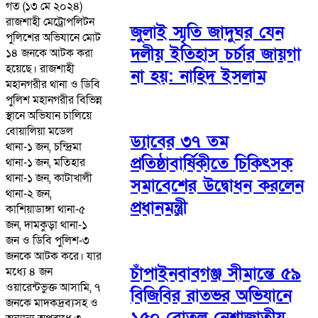
গত (১৩ মে ২০২৪)
রাজশাহী মেট্রোপলিটন
জুলাই স্মৃতি জাদুঘর যেন
পুলিশের অভিযানে মোট
দলীয় ইতিহাস চর্চার জায়গা
১৪ জনকে আটক করা
হয়েছে। রাজশাহী
না হয়: নাহিদ ইসলাম
মহানগরীর থানা ও ডিবি
পুলিশ মহানগরীর বিভিন্ন
স্থানে অভিযান চালিয়ে
বোয়ালিয়া মডেল
ড্যাবের ৩৭ তম
থানা-১ জন, চন্দ্রিমা
প্রতিষ্ঠাবার্ষিকীতে চিকিৎসক
থানা-১ জন, মতিহার
থানা-১ জন, কাটাখালী
সমাবেশের উদ্বোধন করলেন
থানা-২ জন,
প্রধানমন্ত্রী
কাশিয়াডাঙ্গা থানা-৫
জন, দামকুড়া থানা-১
জন ও ডিবি পুলিশ-৩
জনকে আটক করে। যার
চাঁপাইনবাবগঞ্জ সীমান্তে ৫৯
মধ্যে ৪ জন
ওয়ারেন্টভুক্ত আসামি, ৭
বিজিবির রাতভর অভিযানে
জনকে মাদকদ্রব্যসহ ও
১৫০ বোতল নেশাজাতীয়