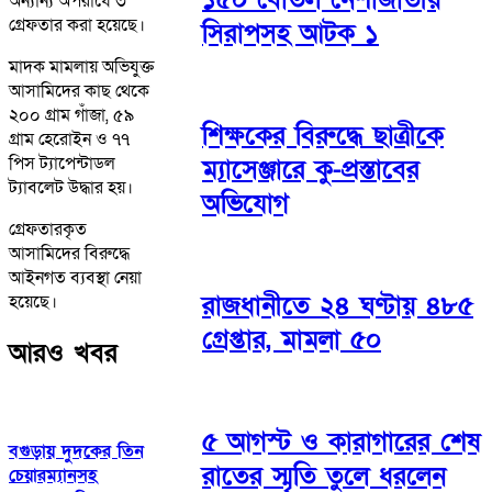
অন্যান্য অপরাধে ৩
গ্রেফতার করা হয়েছে।
সিরাপসহ আটক ১
মাদক মামলায় অভিযুক্ত
আসামিদের কাছ থেকে
২০০ গ্রাম গাঁজা, ৫৯
শিক্ষকের বিরুদ্ধে ছাত্রীকে
গ্রাম হেরোইন ও ৭৭
পিস ট্যাপেন্টাডল
ম্যাসেঞ্জারে কু-প্রস্তাবের
ট্যাবলেট উদ্ধার হয়।
অভিযোগ
গ্রেফতারকৃত
আসামিদের বিরুদ্ধে
আইনগত ব্যবস্থা নেয়া
রাজধানীতে ২৪ ঘণ্টায় ৪৮৫
হয়েছে।
গ্রেপ্তার, মামলা ৫০
আরও খবর
৫ আগস্ট ও কারাগারের শেষ
বগুড়ায় দুদকের তিন
রাতের স্মৃতি তুলে ধরলেন
চেয়ারম্যানসহ