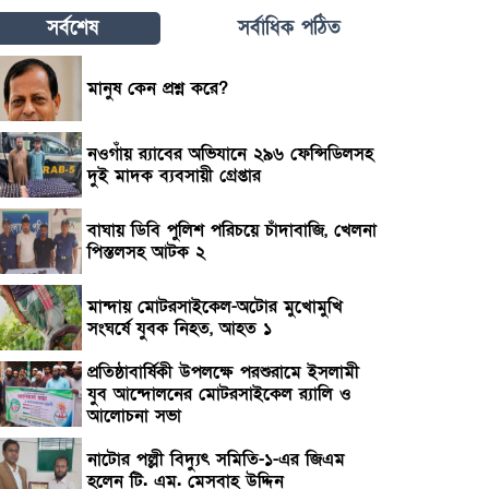
সর্বশেষ
সর্বাধিক পঠিত
মানুষ কেন প্রশ্ন করে?
নওগাঁয় র‌্যাবের অভিযানে ২৯৬ ফেন্সিডিলসহ
দুই মাদক ব্যবসায়ী গ্রেপ্তার
বাঘায় ডিবি পুলিশ পরিচয়ে চাঁদাবাজি, খেলনা
পিস্তলসহ আটক ২
মান্দায় মোটরসাইকেল-অটোর মুখোমুখি
সংঘর্ষে যুবক নিহত, আহত ১
প্রতিষ্ঠাবার্ষিকী উপলক্ষে পরশুরামে ইসলামী
যুব আন্দোলনের মোটরসাইকেল র‌্যালি ও
আলোচনা সভা
নাটোর পল্লী বিদ্যুৎ সমিতি-১-এর জিএম
হলেন টি. এম. মেসবাহ উদ্দিন