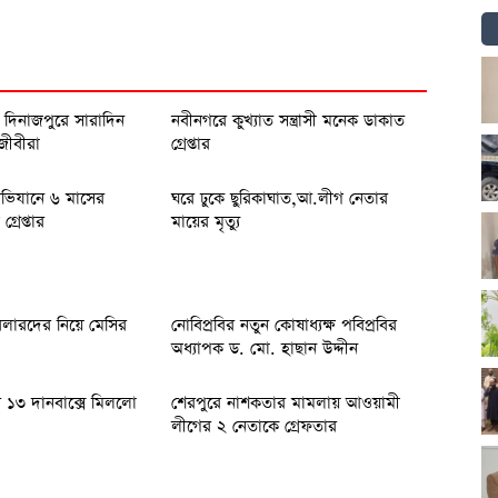
বে দিনাজপুরে সারাদিন
নবীনগরে কুখ্যাত সন্ত্রাসী মনেক ডাকাত
মজীবীরা
গ্রেপ্তার
ভিযানে ৬ মাসের
ঘরে ঢুকে ছুরিকাঘাত,আ.লীগ নেতার
্রেপ্তার
মায়ের মৃত্যু
বলারদের নিয়ে মেসির
নোবিপ্রবির নতুন কোষাধ্যক্ষ পবিপ্রবির
অধ্যাপক ড. মো. হাছান উদ্দীন
১৩ দানবাক্সে মিললো
শেরপুরে নাশকতার মামলায় আওয়ামী
লীগের ২ নেতাকে গ্রেফতার