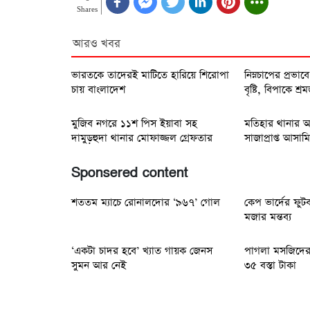
Shares
আরও খবর
ভারতকে তাদেরই মাটিতে হারিয়ে শিরোপা
‎নিম্নচাপের প্রভা
চায় বাংলাদেশ
বৃষ্টি, বিপাকে শ্র
মুজিব নগরে ১১শ পিস ইয়াবা সহ
মতিহার থানার অ
দামুড়হুদা থানার মোফাজ্জল গ্রেফতার
সাজাপ্রাপ্ত আসামি গ
Sponsered content
শততম ম্যাচে রোনালদোর ‘৯৬৭’ গোল
কেপ ভার্দের ফুট
মজার মন্তব্য
‘একটা চাদর হবে’ খ্যাত গায়ক জেনস
পাগলা মসজিদের 
সুমন আর নেই
৩৫ বস্তা টাকা