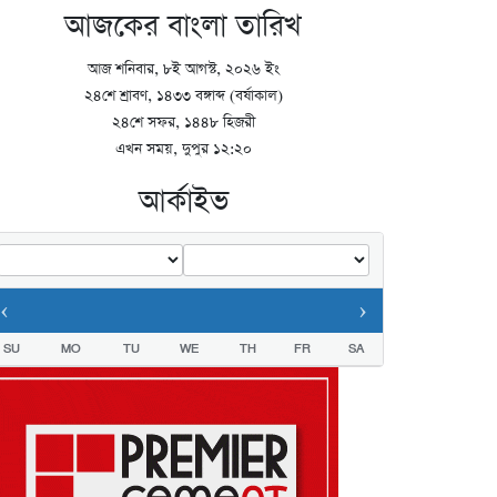
আজকের বাংলা তারিখ
আজ শনিবার, ৮ই আগস্ট, ২০২৬ ইং
২৪শে শ্রাবণ, ১৪৩৩ বঙ্গাব্দ (বর্ষাকাল)
২৪শে সফর, ১৪৪৮ হিজরী
এখন সময়, দুপুর ১২:২০
আর্কাইভ
‹
›
SU
MO
TU
WE
TH
FR
SA