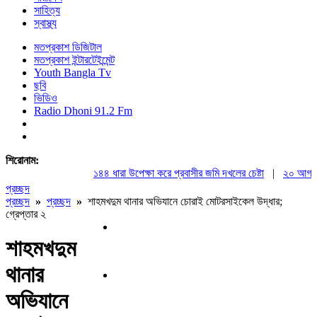
সাহিত্য
স্বাস্থ্য
মতপ্রকাশ ডিজিটাল
মতপ্রকাশ ইন্টারটেইন্মেন্ট
Youth Bangla Tv
ছবি
ভিডিও
Radio Dhoni 91.2 Fm
শিরোনাম:
১৪৪ ধারা উপেক্ষা করে প্রবাসীর জমি দখলের চেষ্টা
|
২০ আগস্ট রাষ
প্রচ্ছদ
প্রচ্ছদ
»
প্রচ্ছদ
»
শাহমখদুম থানার অভিযানে চোরাই মোটরসাইকেল উদ্ধার;
গ্রেপ্তার ২
শাহমখদুম
থানার
অভিযানে