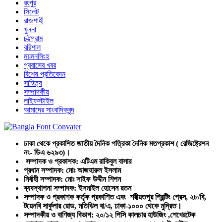
রংপুর
সিলেট
রাজশাহী
খুলনা
চট্টগ্রাম
বরিশাল
ময়মনসিংহ
প্রবাসের খবর
বিশেষ প্রতিবেদন
সাহিত্য
সম্পাদকীয়
লাইফস্টাইল
আমাদের সাংবাদিকবৃন্দ
ঢাকা থেকে প্রকাশিত জাতীয় দৈনিক পত্রিকা দৈনিক মতপ্রকাশ ( রেজিষ্ট্রেশন
নং- ডিএ ৬২৯৩)।
সম্পাদক ও প্রকাশক: এটিএম রাকিবুল বাসার
প্রধান সম্পাদক: মোঃ আজহারুল ইসলাম
নির্বাহী সম্পাদক: মোঃ সাইফ উদ্দীন শিপন
ব্যবস্থাপনা সম্পাদক: ইসমাইল হোসেন রতন
সম্পাদক ও প্রকাশক কর্তৃক প্রকাশিত এবং শরীয়তপুর প্রিন্টিং প্রেস, ২৮/বি,
টয়েনবি সার্কুলার রোড, মতিঝিল বা/এ, ঢাকা-১০০০ থেকে মুদ্রিত।
সম্পাদকীয় ও বাণিজ্য বিভাগ: ২০/১২ পিসি কালচার হাউজিং ,শেখেরটেক