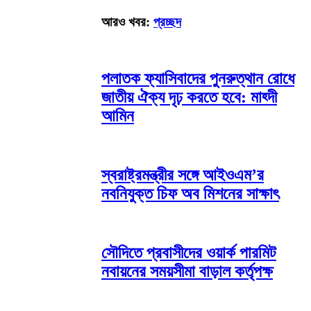
আরও খবর:
প্রচ্ছদ
পলাতক ফ্যাসিবাদের পুনরুত্থান রোধে
জাতীয় ঐক্য দৃঢ় করতে হবে: মাহ্দী
আমিন
স্বরাষ্ট্রমন্ত্রীর সঙ্গে আইওএম’র
নবনিযুক্ত চিফ অব মিশনের সাক্ষাৎ
সৌদিতে প্রবাসীদের ওয়ার্ক পারমিট
নবায়নের সময়সীমা বাড়াল কর্তৃপক্ষ