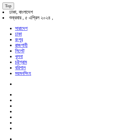
Top
ঢাকা, বাংলাদেশ
শুক্রবার , ৫ এপ্রিল ২০২৪ ,
সারাদেশ
ঢাকা
রংপুর
রাজশাহী
সিলেট
খুলনা
চট্টগ্রাম
বরিশাল
ময়মনসিংহ