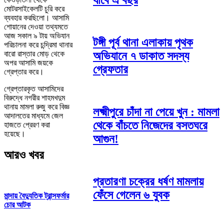
যাবে এ বছর
মোটরসাইকেলটি চুরি করে
ব্যবহার করছিলো। আসামি
শোয়ানের দেওয়া তথ্যমতে
আজ সকাল ৯ টায় অভিযান
টঙ্গী পূর্ব থানা এলাকায় পৃথক
পরিচালনা করে চন্দ্রিমা থানার
বারো রাস্তার মোড় থেকে
অভিযানে ৭ ডাকাত সদস্য
অপর আসামি জয়কে
গ্রেফতার
গ্রেপ্তার করে।
গ্রেপ্তারকৃত আসামিদের
বিরুদ্ধে নগরীর শাহমখদুম
থানায় মামলা রুজু করে বিজ্ঞ
লক্ষ্মীপুরে চাঁদা না পেয়ে খুন : মামলা
আদালতের মাধ্যমে জেল
থেকে বাঁচতে নিজেদের বসতঘরে
হাজতে প্রেরণ করা
হয়েছে।
আগুন!
আরও খবর
প্রতারণা চক্রের ধর্ষণ মামলায়
ফেঁসে গেলেন ৬ যুবক
মান্দায় বৈদ্যুতিক ট্রান্সফর্মার
চোর আটক