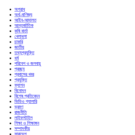
অপরাধ
অর্থ-বাণিজ্য
আইন-আদালত
আন্তর্জাতিক
কৃষি বার্তা
খেলাধুলা
চাকরি
জাতীয়
তথ্যপ্রযুক্তি
ধর্ম
পরিবেশ ও জলবায়ু
প্রচ্ছদ
প্রবাসের খবর
প্রযুক্তি
ফ্যাশন
বিনোদন
বিশেষ প্রতিবেদন
ভিডিও গ্যালারি
ভ্রমণ
রাজনীতি
লাইফস্টাইল
শিক্ষা ও শিক্ষাঙ্গন
সম্পাদকীয়
সারাদেশ