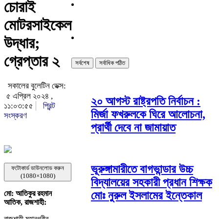
চোরাই
মোটরসাইকেল
উদ্ধার;
গ্রেপ্তার ২
সর্বশেষ
সর্বাধিক পঠিত
সকালের বুলেটিন ডেক্স:
৫ এপ্রিল ২০২৪ ,
২০ আগস্ট রাষ্ট্রপতি নির্বাচন :
১১:০৩:৫৫
প্রিন্ট
মির্জা ফখরুলকে ঘিরে আলোচনা,
সংস্করণ
প্রার্থী দেবে না জামায়াত
ভূরুঙ্গামারীতে বাগভান্ডার উচ্চ
ফটোকার্ড ডাউনলোড করুন
(1080×1080)
বিদ্যালয়ের সহকারী প্রধান শিক্ষক
মোঃ নুরুল ইসলামের ইন্তেকাল
মো: আতিকুর রহমান
আতিক, রাজশাহী:
রাজশাহী মহানগরীর