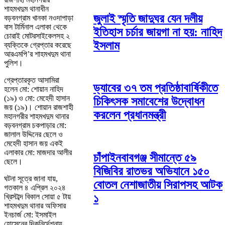
শাহমখদুম থানাধীন
জুলাই স্মৃতি জাদুঘর যেন দলীয়
বড়বনগ্রাম খানকা নওদাপাড়া
বাস টার্মিনাল এলাকা থেকে
ইতিহাস চর্চার জায়গা না হয়: নাহিদ
চোরাই মোটরসাইকেলসহ ২
ইসলাম
ব্যক্তিকে গ্রেপ্তার করেছে
আরএমপি’র শাহমখদুম থানা
পুলিশ।
গ্রেপ্তারকৃত আসামিরা
ড্যাবের ৩৭ তম প্রতিষ্ঠাবার্ষিকীতে
হলেন মো: শোয়ান নাহিদ
(১৯) ও মো: মেহেদী হাসান
চিকিৎসক সমাবেশের উদ্বোধন
জয় (১৯)। শোয়ান রাজশাহী
করলেন প্রধানমন্ত্রী
মহানগরীর শাহমখদুম থানার
বড়বনগ্রাম চকপাড়ার মো:
জালাল উদ্দিনের ছেলে ও
মেহেদী হাসান জয় একই
এলাকার মো: মাজদার আলীর
চাঁপাইনবাবগঞ্জ সীমান্তে ৫৯
ছেলে।
বিজিবির রাতভর অভিযানে ১৫০
ঘটনা সূত্রে জানা যায়,
বোতল নেশাজাতীয় সিরাপসহ আটক
গতকাল ৪ এপ্রিল ২০২৪
১
খ্রিস্টাব্দ বিকাল সোয়া ৫ টায়
শাহমখদুম থানার অফিসার
ইনচার্জ মো: ইসমাইল
হোসেনের দিকনির্দেশনায়