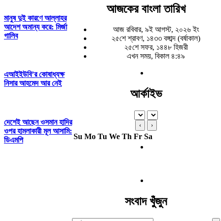
আজকের বাংলা তারিখ
মানুষ দুই কারণে আল্লাহর
আদেশ অমান্য করে: মির্জা
আজ রবিবার, ৯ই আগস্ট, ২০২৬ ইং
গালিব
২৫শে শ্রাবণ, ১৪৩৩ বঙ্গাব্দ (বর্ষাকাল)
২৫শে সফর, ১৪৪৮ হিজরী
এখন সময়, বিকাল ৪:৪৯
এআইইউবি’র কোষাধ্যক্ষ
নিসার আহমেদ আর নেই
আর্কাইভ
দেশেই আছেন ওসমান হাদির
‹
›
ওপর হামলাকারী মূল আসামি:
Su
Mo
Tu
We
Th
Fr
Sa
ডিএমপি
সংবাদ খুঁজুন