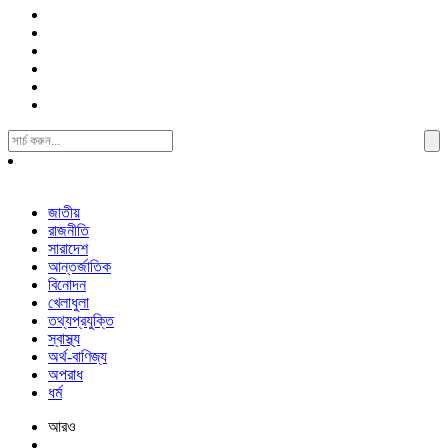
Search
For:
জাতীয়
রাজনীতি
সারাদেশ
আন্তর্জাতিক
বিনোদন
খেলাধুলা
তথ্যপ্রযুক্তি
স্বাস্থ্য
অর্থ-বাণিজ্য
অপরাধ
ধর্ম
আরও