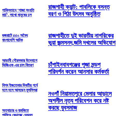
রাজশাহী ক্যান্ট: পাবলিকে বসন্ত
পাকিস্তানে ‘গাজা সংহতি
বরণ ও পিঠা উৎসব অনুষ্ঠিত
মার্চ’, লাখো মানুষের ঢল
রাজশাহীতে দুই ভারতীয় নাগরিকের
গুজরাটে ৫৫০ অবৈধ
বাংলাদেশি আটক
ভুয়া জন্মসনদ,জমি দখলের অভিযোগ
আড়ানী পৌরসভার উদ্যোগে
চাঁপাইনবাবগঞ্জের পূজা মন্ডপ
ভিজিএফ-এর চাল বিতরণ
পরিদর্শন করেন আনসার কর্মকর্তা
বিশ্ব ইজতেমার দ্বিতীয় পর্বে
দলে দলে আসছেন মুসল্লিরা
নওগাঁ নিয়ামতপুরে মেলার আড়ালে
অশ্লীল নৃত্য পরিবেশন করে নষ্ট
করছে যুবসমাজ
অত্যাচার ও হুমকিতে
পালিয়ে বেড়াচ্ছে হেমন্ত