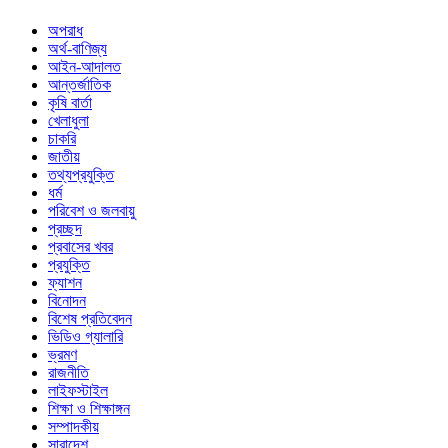
অপরাধ
অর্থ-বাণিজ্য
আইন-আদালত
আন্তর্জাতিক
কৃষি বার্তা
খেলাধুলা
চাকরি
জাতীয়
তথ্যপ্রযুক্তি
ধর্ম
পরিবেশ ও জলবায়ু
প্রচ্ছদ
প্রবাসের খবর
প্রযুক্তি
ফ্যাশন
বিনোদন
বিশেষ প্রতিবেদন
ভিডিও গ্যালারি
ভ্রমণ
রাজনীতি
লাইফস্টাইল
শিক্ষা ও শিক্ষাঙ্গন
সম্পাদকীয়
সারাদেশ