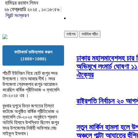
হামিদুর রহমান লিমন
২৬ ফেব্রুয়ারি ২০২৫ , ১০:১৮:৫৬
প্রিন্ট সংস্করণ
সর্বশেষ
সর্বাধিক পঠিত
ফটোকার্ড ডাউনলোড করুন
ঢাকায় মহাসমাবেশসহ চার 
(1080×1080)
অভিমুখে লংমার্চ ঘোষণা ১১ 
পাঁচটি ইউনিয়ন নিয়ে ছোট রংপুর সদর
ঐক্যের
উপজেলা। তবে আকার দীর্ঘ। সদর
উপজেলা প্রেসক্লাব রংপুর আয়োজন
করেছিল বার্ষিক প্রীতিভাজ ও ফ্যামেলি
ডে-২০২৫ এর ।
রাষ্ট্রপতি নির্বাচন ২০ আগস
বুধবার দুপুরে ভিন্ন জগতের তিস্তা
কটেজে অনুষ্ঠিত বার্ষিক প্রীতিভোজ ও
ফ্যামেলি ডে-২০২৫ অনুষ্ঠানে প্রধান
অতিথি হিসাবে উপস্থিত ছিলেন রংপুর
নতুন মার্কিন হামলা হলে উ
সদর উপজেলার নির্বাহী অফিসার মোঃ
সাইফুল ইসলাম।
অঞ্চলে পাল্টা আঘাতের হুঁশিয