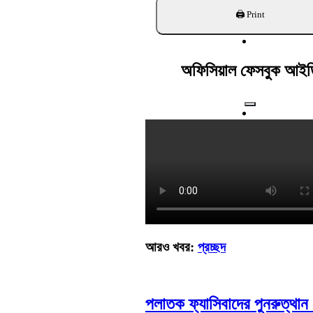
খুঁজুন
অফিসিয়াল ফেসবুক আইড
আরও খবর:
প্রচ্ছদ
পলাতক ফ্যাসিবাদের পুনরুত্থান