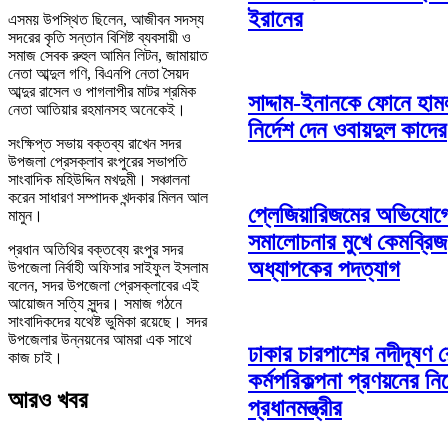
ইরানের
এসময় উপস্থিত ছিলেন, আজীবন সদস্য
সদরের কৃতি সন্তান বিশিষ্ট ব্যবসায়ী ও
সমাজ সেবক রুহুল আমিন লিটন, জামায়াত
নেতা আব্দুল গণি, বিএনপি নেতা সৈয়দ
আব্দুর রাসেল ও পাগলাপীর মাটর শ্রমিক
সাদ্দাম-ইনানকে ফোনে হাম
নেতা আতিয়ার রহমানসহ অনেকেই।
নির্দেশ দেন ওবায়দুল কাদের
সংক্ষিপ্ত সভায় বক্তব্য রাখেন সদর
উপজলা প্রেসক্লাব রংপুরের সভাপতি
সাংবাদিক মহিউদ্দিন মখদুমী। সঞ্চালনা
করেন সাধারণ সম্পাদক খন্দকার মিলন আল
প্লেজিয়ারিজমের অভিযোগ
মামুন।
সমালোচনার মুখে কেমব্রিজ
প্রধান অতিথির বক্তব্যে রংপুর সদর
অধ্যাপকের পদত্যাগ
উপজেলা নির্বাহী অফিসার সাইফুল ইসলাম
বলেন, সদর উপজেলা প্রেসক্লাবের এই
আয়োজন সত্যি সুন্দর। সমাজ গঠনে
সাংবাদিকদের যথেষ্ট ভুমিকা রয়েছে। সদর
উপজেলার উন্নয়নের আমরা এক সাথে
ঢাকার চারপাশের নদীদূষণ 
কাজ চাই।
কর্মপরিকল্পনা প্রণয়নের নির
আরও খবর
প্রধানমন্ত্রীর