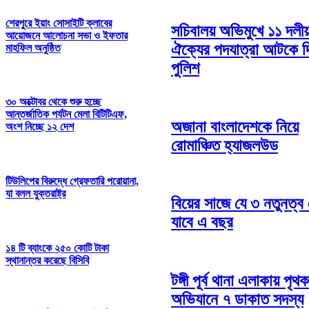
শেরপুরে ইয়াং সোসাইটি ক্লাবের
সচিবালয় অভিমুখে ১১ দলীয
আয়োজনে আলোচনা সভা ও ইফতার
ঐক্যের পদযাত্রা আটকে দ
মাহফিল অনুষ্ঠিত
পুলিশ
৩০ অক্টোবর থেকে শুরু হচ্ছে
আন্তর্জাতিক পর্যটন মেলা বিটিটিএফ,
অজানা বাংলাদেশকে নিয়ে
অংশ নিচ্ছে ১২ দেশ
রোমাঞ্চিত হ্যাজলউড
টিউলিপের বিরুদ্ধে গ্রেফতারি পরোয়ানা,
যা বলল যুক্তরাষ্ট্র
বিয়ের সাজে যে ৩ নতুনত্ব 
যাবে এ বছর
১৪ টি ব্যাংকে ২৫০ কোটি টাকা
স্থানান্তর করেছে বিসিবি
টঙ্গী পূর্ব থানা এলাকায় পৃথক
অভিযানে ৭ ডাকাত সদস্য