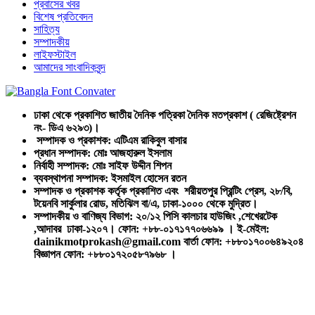
প্রবাসের খবর
বিশেষ প্রতিবেদন
সাহিত্য
সম্পাদকীয়
লাইফস্টাইল
আমাদের সাংবাদিকবৃন্দ
ঢাকা থেকে প্রকাশিত জাতীয় দৈনিক পত্রিকা দৈনিক মতপ্রকাশ ( রেজিষ্ট্রেশন
নং- ডিএ ৬২৯৩)।
সম্পাদক ও প্রকাশক: এটিএম রাকিবুল বাসার
প্রধান সম্পাদক: মোঃ আজহারুল ইসলাম
নির্বাহী সম্পাদক: মোঃ সাইফ উদ্দীন শিপন
ব্যবস্থাপনা সম্পাদক: ইসমাইল হোসেন রতন
সম্পাদক ও প্রকাশক কর্তৃক প্রকাশিত এবং শরীয়তপুর প্রিন্টিং প্রেস, ২৮/বি,
টয়েনবি সার্কুলার রোড, মতিঝিল বা/এ, ঢাকা-১০০০ থেকে মুদ্রিত।
সম্পাদকীয় ও বাণিজ্য বিভাগ: ২০/১২ পিসি কালচার হাউজিং ,শেখেরটেক
,আদাবর ঢাকা-১২০৭। ফোন: +৮৮-০১৭১৭৭০৬৬৯৯ । ই-মেইল:
dainikmotprokash@gmail.com বার্তা ফোন: +৮৮০১৭০০৬৪৯২০৪
বিজ্ঞাপন ফোন: +৮৮০১৭২০৫৮৭৯৬৮ ।