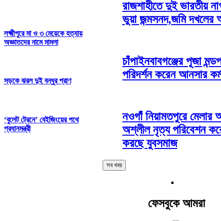
রাজশাহীতে দুই ভারতীয় ন
ভুয়া জন্মসনদ,জমি দখলের
লক্ষ্মীপুরে মা ও ৩ মেয়েকে হত্যায়
অজ্ঞাতদের নামে মামলা
চাঁপাইনবাবগঞ্জের পূজা মন্ড
পরিদর্শন করেন আনসার কর্ম
সড়কে ঝরল দুই বন্ধুর প্রাণ
নওগাঁ নিয়ামতপুরে মেলার
‘বুলেট ট্রেনে’ বেইজিংয়ের পথে
অশ্লীল নৃত্য পরিবেশন করে
প্রধানমন্ত্রী
করছে যুবসমাজ
সব খবর
ফেসবুকে আমরা