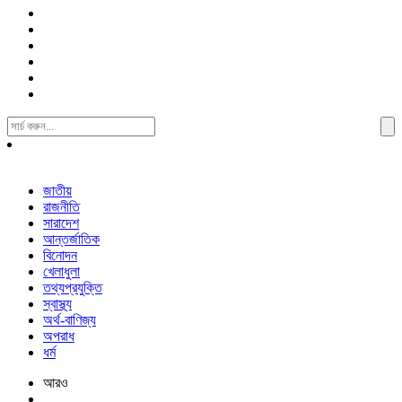
Search
For:
জাতীয়
রাজনীতি
সারাদেশ
আন্তর্জাতিক
বিনোদন
খেলাধুলা
তথ্যপ্রযুক্তি
স্বাস্থ্য
অর্থ-বাণিজ্য
অপরাধ
ধর্ম
আরও