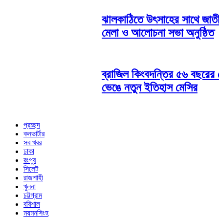
ঝালকাঠিতে উৎসাহের সাথে জাত
মেলা ও আলোচনা সভা অনুষ্ঠিত
ব্রাজিল কিংবদন্তির ৫৬ বছরের র
ভেঙে নতুন ইতিহাস মেসির
প্রচ্ছদ
কনভার্টার
সব খবর
ঢাকা
রংপুর
সিলেট
রাজশাহী
খুলনা
চট্টগ্রাম
বরিশাল
ময়মনসিংহ