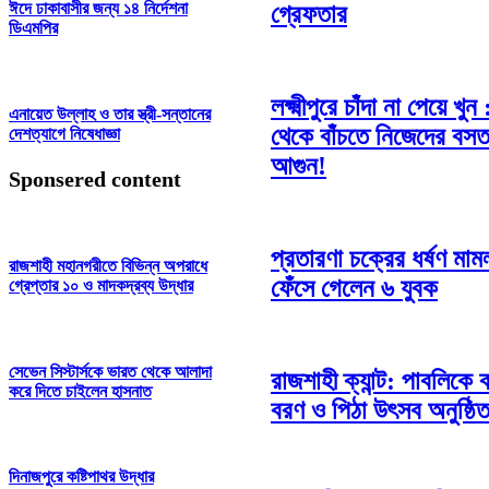
ঈদে ঢাকাবাসীর জন্য ১৪ নির্দেশনা
গ্রেফতার
ডিএমপির
লক্ষ্মীপুরে চাঁদা না পেয়ে খুন
এনায়েত উল্লাহ ও তার স্ত্রী-সন্তানের
থেকে বাঁচতে নিজেদের বস
দেশত্যাগে নিষেধাজ্ঞা
আগুন!
Sponsered content
প্রতারণা চক্রের ধর্ষণ মামল
রাজশাহী মহানগরীতে বিভিন্ন অপরাধে
ফেঁসে গেলেন ৬ যুবক
গ্রেপ্তার ১০ ও মাদকদ্রব্য উদ্ধার
সেভেন সিস্টার্সকে ভারত থেকে আলাদা
রাজশাহী ক্যান্ট: পাবলিকে 
করে দিতে চাইলেন হাসনাত
বরণ ও পিঠা উৎসব অনুষ্ঠি
দিনাজপুরে কষ্টিপাথর উদ্ধার