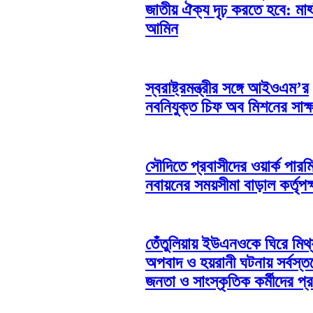
জাতীয় ঐক্য দৃঢ় করতে হবে: মাহ্
আমিন
স্বরাষ্ট্রমন্ত্রীর সঙ্গে আইওএম’র
নবনিযুক্ত চিফ অব মিশনের সাক্ষ
সৌদিতে প্রবাসীদের ওয়ার্ক পারম
নবায়নের সময়সীমা বাড়াল কর্তৃপক্
তেঁতুলিয়ায় ইউএনওকে ঘিরে মিথ্
অপবাদ ও হয়রানী ঘটনায় সর্বস্ত
জনতা ও সাংস্কৃতিক কর্মীদের প্