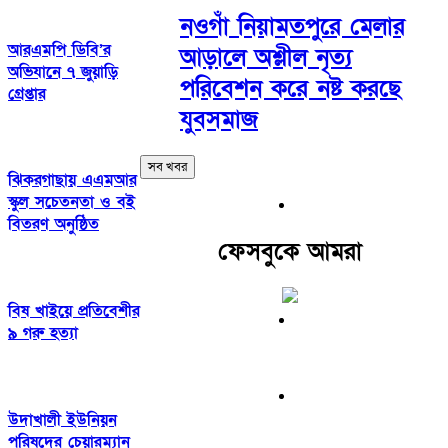
নওগাঁ নিয়ামতপুরে মেলার
আরএমপি ডিবি’র
আড়ালে অশ্লীল নৃত্য
অভিযানে ৭ জুয়াড়ি
পরিবেশন করে নষ্ট করছে
গ্রেপ্তার
যুবসমাজ
সব খবর
ঝিকরগাছায় এএমআর
স্কুল সচেতনতা ও বই
বিতরণ অনুষ্ঠিত
ফেসবুকে আমরা
বিষ খাইয়ে প্রতিবেশীর
৯ গরু হত্যা
উদাখালী ইউনিয়ন
পরিষদের চেয়ারম্যান