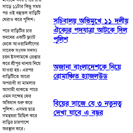
সাড়ে ১১টার কিছু সময়
পর ওই বহুতল বাড়িটি
সচিবালয় অভিমুখে ১১ দলীয়
ঘেরাও করে পুলিশ।
ঐক্যের পদযাত্রা আটকে দিল
পরে বাড়িটির চার
ভবনের একটি ফ্ল্যাট
পুলিশ
থেকে আওয়ামিলীগের
সাবেক সংসদ সদস্য
চয়ন ইসলামকে গ্রেপ্তার
করে শ্রীপুর থানায় নিয়ে
অজানা বাংলাদেশকে নিয়ে
যাওয়া হয়। এরপর
রোমাঞ্চিত হ্যাজলউড
বাড়িটিতে আরো
অপরাধী বা মামলার
আসামী থাকতে পারে
এমন সন্দেহ ফের
বিয়ের সাজে যে ৩ নতুনত্ব
অভিযান শুরু করে
পুলিশ। এসময় ছাত্র
দেখা যাবে এ বছর
সমন্বয়রা মিছিল করে
বাড়ির চারপাশে
অবস্থান করে।