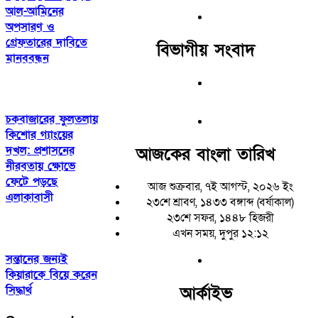
আল-আমিনের
অপসারণ ও
গ্রেফতারের দাবিতে
বিভাগীয় সংবাদ
মানববন্ধন
চকবাজারের ফুলতলায়
কিশোর গ্যাংয়ের
দখল: প্রশাসনের
আজকের বাংলা তারিখ
নীরবতায় ক্ষোভে
ফেটে পড়ছে
আজ শুক্রবার, ৭ই আগস্ট, ২০২৬ ইং
এলাকাবাসী
২৩শে শ্রাবণ, ১৪৩৩ বঙ্গাব্দ (বর্ষাকাল)
২৩শে সফর, ১৪৪৮ হিজরী
এখন সময়, দুপুর ১২:১২
সন্তানের জন্যই
কিয়ারাকে বিয়ে করেন
সিদ্ধার্থ
আর্কাইভ