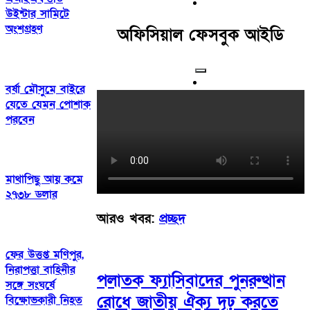
উইন্টার সামিটে
অংশগ্রহণ
অফিসিয়াল ফেসবুক আইডি
বর্ষা মৌসুমে বাইরে
যেতে যেমন পোশাক
পরবেন
মাথাপিছু আয় কমে
২৭৩৮ ডলার
আরও খবর:
প্রচ্ছদ
ফের উত্তপ্ত মণিপুর,
নিরাপত্তা বাহিনীর
পলাতক ফ্যাসিবাদের পুনরুত্থান
সঙ্গে সংঘর্ষে
রোধে জাতীয় ঐক্য দৃঢ় করতে
বিক্ষোভকারী নিহত