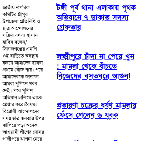
টঙ্গী পূর্ব থানা এলাকায় পৃথক
জাতীয় নাগরিক
কমিটির শ্রীপুর
অভিযানে ৭ ডাকাত সদস্য
উপজেলা প্রতিনিধি ও
গ্রেফতার
ছাত্র আন্দোলনের
সক্রিয় সদস্য হাসান
হাবিব বলেন,’
সিরাজগঞ্জের এমপি
লক্ষ্মীপুরে চাঁদা না পেয়ে খুন
ওই বাড়িতে অবস্থান
করছে আমাদের ছাত্ররা
: মামলা থেকে বাঁচতে
প্রথমে খোঁজ পায়। পরে
নিজেদের বসতঘরে আগুন!
আমাদেরকে জানালে
আমরা পুলিশে খবর
দেই। পরে পুলিশ
অভিযান চালিয়ে তাকে
প্রতারণা চক্রের ধর্ষণ মামলায়
গ্রেপ্তার করে।বৈষম্য
বিরোধী আন্দোলনের
ফেঁসে গেলেন ৬ যুবক
সময় ছাত্র জনতার উপর
ঝাপিয়ে পড়া অনেক
আওয়ামী লীগের দোসর
গাজীপুরে ঝাপটা মেরে