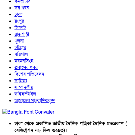
কনভার্টার
সব খবর
ঢাকা
রংপুর
সিলেট
রাজশাহী
খুলনা
চট্টগ্রাম
বরিশাল
ময়মনসিংহ
প্রবাসের খবর
বিশেষ প্রতিবেদন
সাহিত্য
সম্পাদকীয়
লাইফস্টাইল
আমাদের সাংবাদিকবৃন্দ
ঢাকা থেকে প্রকাশিত জাতীয় দৈনিক পত্রিকা দৈনিক মতপ্রকাশ (
রেজিষ্ট্রেশন নং- ডিএ ৬২৯৩)।