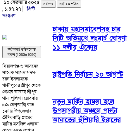
১০ ফেব্রুয়ারি ২০২৫
সর্বশেষ
সর্বাধিক পঠিত
, ১:৪৭:২৭
প্রিন্ট
সংস্করণ
ঢাকায় মহাসমাবেশসহ চার
সিটি অভিমুখে লংমার্চ ঘোষণা
১১ দলীয় ঐক্যের
ফটোকার্ড ডাউনলোড
করুন (1080×1080)
সিরাজগঞ্জ-৬ আসনের
সাবেক সংসদ সদস্য
রাষ্ট্রপতি নির্বাচন ২০ আগস্ট
চয়ন ইসলামকে
গাজীপুরের শ্রীপুর থেকে
গ্রেপ্তার করেছে শ্রীপুর
থানা পুলিশ। রোববার
নতুন মার্কিন হামলা হলে
(০৯ ফেব্রুয়ারি) রাত
উপসাগরীয় অঞ্চলে পাল্টা
১২টায় উপজেলার
টেপিরবাড়ি গ্রামের
আঘাতের হুঁশিয়ারি ইরানের
মাটির মসজিদ এলাকা
থেকে তাকে গ্রেপ্তার