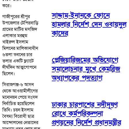
করে।
সাদ্দাম-ইনানকে ফোনে
গাজীপুরের শ্রীপুর
উপজেলার টেপিরবাড়ি
হামলার নির্দেশ দেন ওবায়দুল
গ্রামের মাটির মসজিদ
কাদের
এলাকার মরহুম
খাইরুল ইসলাম
মিলনের মালিকানাধীন
৬তলা ভবনের চার
প্লেজিয়ারিজমের অভিযোগে
তলার একটি ফ্ল্যাটে
দীর্ঘদিন আত্মগোপনে
সমালোচনার মুখে কেমব্রিজ
ছিলেন।
অধ্যাপকের পদত্যাগ
সিরাজগঞ্জ-৬ আসন
থেকে আওয়ামীলীগের
মনোনয়ন পেয়ে সংসদ
ঢাকার চারপাশের নদীদূষণ
নির্বাচিত হয়েছিলেন
তিনি। চয়ন ইসলাম
রোধে কর্মপরিকল্পনা
বৈষম্য বিরোধী ছাত্র
প্রণয়নের নির্দেশ প্রধানমন্ত্রীর
আন্দোলনের নেতাদের
মাধ্যমে খবর পেয়ে রাত