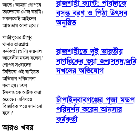
রাজশাহী ক্যান্ট: পাবলিকে
আছে। আমরা গোপনে
বসন্ত বরণ ও পিঠা উৎসব
তাদেরকে খোঁজ করছি।
সকলকেই আইনের
অনুষ্ঠিত
আওতায় আনা হবে।’
গাজীপুরের শ্রীপুর
থানার ভারপ্রাপ্ত
রাজশাহীতে দুই ভারতীয়
কর্মকর্তা (ওসি) জয়নাল
আবেদীন মন্ডল বলেন,’
নাগরিকের ভুয়া জন্মসনদ,জমি
গোপন সংবাদের
দখলের অভিযোগ
ভিত্তিতে ওই বাড়িতে
অভিযান পরিচালনা
করা হয়। চয়ন
ইসলামকে আটক করা
চাঁপাইনবাবগঞ্জের পূজা মন্ডপ
হয়েছে। এবিষয়ে
বিস্তারিত পরে জানানো
পরিদর্শন করেন আনসার
হবে।’
কর্মকর্তা
আরও খবর