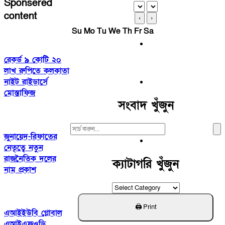
Sponsered
content
‹
›
Su
Mo
Tu
We
Th
Fr
Sa
রেকর্ড ৯ কোটি ২০
লাখ রুপিতে কলকাতা
নাইট রাইডার্সে
মোস্তাফিজ
সংবাদ খুঁজুন
Search
জুনায়েদ-রিফাতের
For:
নেতৃত্বে নতুন
রাজনৈতিক দলের
ক্যাটাগরি খুঁজুন
নাম প্রকাশ
ক্যাটাগরি
খুঁজুন
এআইইউবি গ্লোবাল
এআইএফওডি