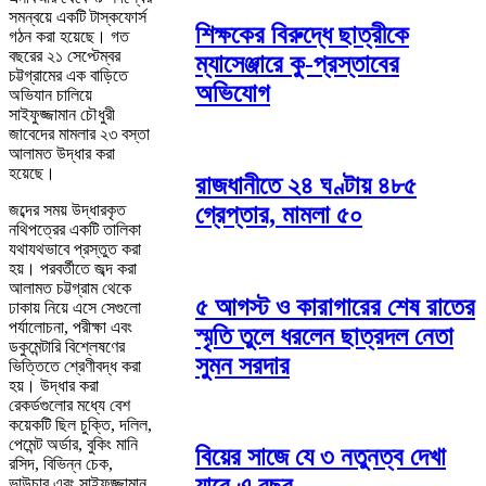
সমন্বয়ে একটি টাস্কফোর্স
শিক্ষকের বিরুদ্ধে ছাত্রীকে
গঠন করা হয়েছে। গত
বছরের ২১ সেপ্টেম্বর
ম্যাসেঞ্জারে কু-প্রস্তাবের
চট্টগ্রামের এক বাড়িতে
অভিযোগ
অভিযান চালিয়ে
সাইফুজ্জামান চৌধুরী
জাবেদের মামলার ২৩ বস্তা
আলামত উদ্ধার করা
হয়েছে।
রাজধানীতে ২৪ ঘণ্টায় ৪৮৫
গ্রেপ্তার, মামলা ৫০
‎‎জব্দের সময় উদ্ধারকৃত
নথিপত্রের একটি তালিকা
যথাযথভাবে প্রস্তুত করা
হয়। পরবর্তীতে জব্দ করা
আলামত চট্টগ্রাম থেকে
৫ আগস্ট ও কারাগারের শেষ রাতের
ঢাকায় নিয়ে এসে সেগুলো
পর্যালোচনা, পরীক্ষা এবং
স্মৃতি তুলে ধরলেন ছাত্রদল নেতা
ডকুমেন্টারি বিশ্লেষণের
সুমন সরদার
ভিত্তিতে শ্রেণীবদ্ধ করা
হয়। উদ্ধার করা
রেকর্ডগুলোর মধ্যে বেশ
কয়েকটি ছিল চুক্তি, দলিল,
পেমেন্ট অর্ডার, বুকিং মানি
বিয়ের সাজে যে ৩ নতুনত্ব দেখা
রসিদ, বিভিন্ন চেক,
ভাউচার এবং সাইফুজ্জামান