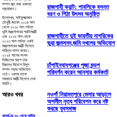
সম্পদ জব্দ করা একান্ত
রাজশাহী ক্যান্ট: পাবলিকে বসন্ত
প্রয়োজন।
বরণ ও পিঠা উৎসব অনুষ্ঠিত
‎‎‎উল্লেখ্য, সাইফুজ্জামান
চৌধুরী জাবেদ ২০১৪ সাল
থেকে ২০১৮ সাল পর্যন্ত
ভূমি মন্ত্রণালয়ের প্রতিমন্ত্রী
রাজশাহীতে দুই ভারতীয় নাগরিকের
এবং ২০১৯ সাল থেকে
২০২৩ সাল পর্যন্ত একই
ভুয়া জন্মসনদ,জমি দখলের অভিযোগ
মন্ত্রণালয়ের মন্ত্রী হিসেবে
দায়িত্ব পালন করেন।
২০২৪ সালের সংসদ
নির্বাচনের আগে তার
চাঁপাইনবাবগঞ্জের পূজা মন্ডপ
বিরুদ্ধে বিদেশে বিপুল
সম্পদ গড়ার অভিযোগ
পরিদর্শন করেন আনসার কর্মকর্তা
ওঠে। এরপর তাকে
সরকারে মন্ত্রী হিসেবে দেখা
যায়নি।
আরও খবর
নওগাঁ নিয়ামতপুরে মেলার আড়ালে
অশ্লীল নৃত্য পরিবেশন করে নষ্ট
করছে যুবসমাজ
ধানমণ্ডি ৩২ থেকে আটক