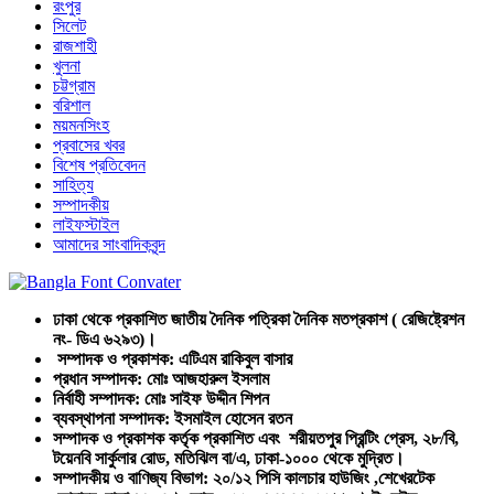
রংপুর
সিলেট
রাজশাহী
খুলনা
চট্টগ্রাম
বরিশাল
ময়মনসিংহ
প্রবাসের খবর
বিশেষ প্রতিবেদন
সাহিত্য
সম্পাদকীয়
লাইফস্টাইল
আমাদের সাংবাদিকবৃন্দ
ঢাকা থেকে প্রকাশিত জাতীয় দৈনিক পত্রিকা দৈনিক মতপ্রকাশ ( রেজিষ্ট্রেশন
নং- ডিএ ৬২৯৩)।
সম্পাদক ও প্রকাশক: এটিএম রাকিবুল বাসার
প্রধান সম্পাদক: মোঃ আজহারুল ইসলাম
নির্বাহী সম্পাদক: মোঃ সাইফ উদ্দীন শিপন
ব্যবস্থাপনা সম্পাদক: ইসমাইল হোসেন রতন
সম্পাদক ও প্রকাশক কর্তৃক প্রকাশিত এবং শরীয়তপুর প্রিন্টিং প্রেস, ২৮/বি,
টয়েনবি সার্কুলার রোড, মতিঝিল বা/এ, ঢাকা-১০০০ থেকে মুদ্রিত।
সম্পাদকীয় ও বাণিজ্য বিভাগ: ২০/১২ পিসি কালচার হাউজিং ,শেখেরটেক