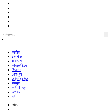
Search
For:
জাতীয়
রাজনীতি
সারাদেশ
আন্তর্জাতিক
বিনোদন
খেলাধুলা
তথ্যপ্রযুক্তি
স্বাস্থ্য
অর্থ-বাণিজ্য
অপরাধ
ধর্ম
আরও