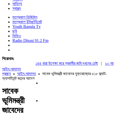
সাহিত্য
স্বাস্থ্য
মতপ্রকাশ ডিজিটাল
মতপ্রকাশ ইন্টারটেইন্মেন্ট
Youth Bangla Tv
ছবি
ভিডিও
Radio Dhoni 91.2 Fm
শিরোনাম:
১৪৪ ধারা উপেক্ষা করে প্রবাসীর জমি দখলের চেষ্টা
|
২০ আগস্ট রা
আইন-আদালত
প্রচ্ছদ
»
আইন-আদালত
»
সাবেক ভূমিমন্ত্রী জাবেদের যুক্তরাজ্যের ‎৫১৮ ফ্ল্যাট-
অ্যাপার্টমেন্ট জব্দের আদেশ
সাবেক
ভূমিমন্ত্রী
জাবেদের