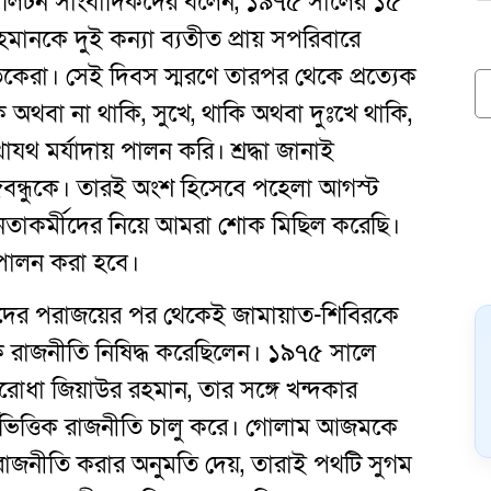
ন লিটন সাংবাদিকদের বলেন, ১৯৭৫ সালের ১৫
রহমানকে দুই কন্যা ব্যতীত প্রায় সপরিবারে
াতকেরা। সেই দিবস স্মরণে তারপর থেকে প্রত্যেক
অথবা না থাকি, সুখে, থাকি অথবা দুঃখে থাকি,
 মর্যাদায় পালন করি। শ্রদ্ধা জানাই
 বঙ্গবন্ধুকে। তারই অংশ হিসেবে পহেলা আগস্ট
তাকর্মীদের নিয়ে আমরা শোক মিছিল করেছি।
ি পালন করা হবে।
াদের পরাজয়ের পর থেকেই জামায়াত-শিবিরকে
তিক রাজনীতি নিষিদ্ধ করেছিলেন। ১৯৭৫ সালে
ূল পুরোধা জিয়াউর রহমান, তার সঙ্গে খন্দকার
মভিত্তিক রাজনীতি চালু করে। গোলাম আজমকে
াজনীতি করার অনুমতি দেয়, তারাই পথটি সুগম