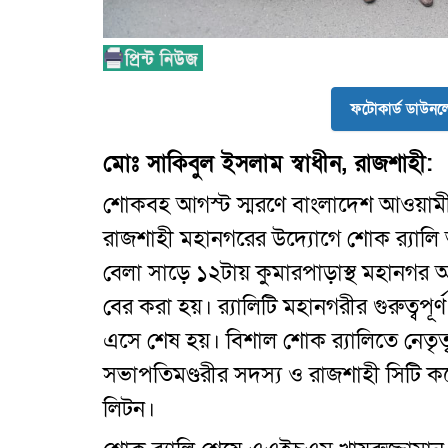
ফটোকার্ড ডাউন
মোঃ সাকিবুল ইসলাম স্বাধীন, রাজশাহী:
শোকবহ আগস্ট স্মরণে বাংলাদেশ আওয়ামী
রাজশাহী মহানগরের উদ্যোগে শোক র‌্যালি অন
বেলা সাড়ে ১২টায় কুমারপাড়াস্থ মহানগর 
বের করা হয়। র‌্যালিটি মহানগরীর গুরুত্বপূর
এসে শেষ হয়। বিশাল শোক র‌্যালিতে নেতৃ
সভাপতিমণ্ডরীর সদস্য ও রাজশাহী সিটি ক
লিটন।