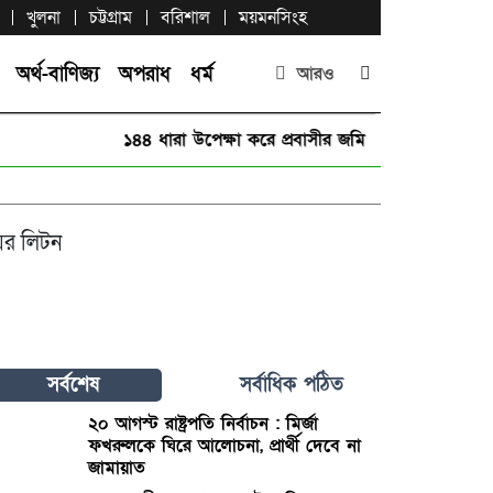
খুলনা
চট্টগ্রাম
বরিশাল
ময়মনসিংহ
অর্থ-বাণিজ্য
অপরাধ
ধর্ম
আরও
১৪৪ ধারা উপেক্ষা করে প্রবাসীর জমি দখলের চেষ্টা
|
২০ আ
়র লিটন
সর্বশেষ
সর্বাধিক পঠিত
২০ আগস্ট রাষ্ট্রপতি নির্বাচন : মির্জা
ফখরুলকে ঘিরে আলোচনা, প্রার্থী দেবে না
জামায়াত