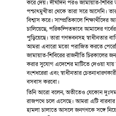
করে দেয়। দীর্ঘদিন পরও জামায়াত-শিবির
পশ্চাৎমুখীতা থেকে তারা সরে আসেনি। তার
বিশ্বাস করে। সাম্প্রতিকালে শিক্ষার্থীদের
চালিয়েছে, পরিকল্পিতভাবে আমাদের গর্বের
পুড়িয়েছে। তারা গণভবনসহ স্বাধীনতার বা
আমরা এবারো মতো পরাজিত করতে পেরেছি
জামায়াত-শিবিরের রাজনীতি চিরকালের জন্
করার সুযোগ এদেশের মাটিতে দেওয়া যায় না
বংশধরেরা এবং স্বাধীনতার চেতনাধারণকার
বসবাস করবো।
তিনি আরো বলেন, অতীতেও যেকোন দুঃসময়
রাজপথে চলে এসেছে। আমরা এটি বারবার প্
হামলা চালাতে আসলে জনগণকে সঙ্গে নি