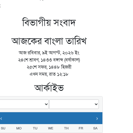
তুলে ধরলেন ছাত্রদল নেতা সুমন সরদার
বিভাগীয় সংবাদ
আজকের বাংলা তারিখ
আজ রবিবার, ৯ই আগস্ট, ২০২৬ ইং
২৪শে শ্রাবণ, ১৪৩৩ বঙ্গাব্দ (বর্ষাকাল)
২৫শে সফর, ১৪৪৮ হিজরী
এখন সময়, রাত ১২:১৮
আর্কাইভ
‹
›
SU
MO
TU
WE
TH
FR
SA