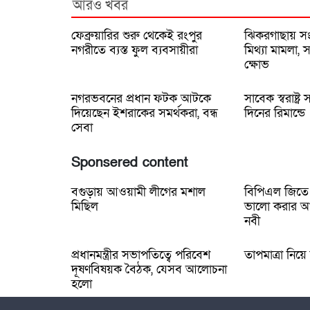
আরও খবর
ফেব্রুয়ারির শুরু থেকেই রংপুর
ঝিকরগাছায় সংব
নগরীতে ব্যস্ত ফুল ব্যবসায়ীরা
মিথ্যা মামলা,
ক্ষোভ
নগরভবনের প্রধান ফটক আটকে
সাবেক স্বরাষ্ট্র
দিয়েছেন ইশরাকের সমর্থকরা, বন্ধ
দিনের রিমান্ডে
সেবা
Sponsered content
বগুড়ায় আওয়ামী লীগের মশাল
বিপিএল জিতে চ্
মিছিল
ভালো করার আত
নবী
প্রধানমন্ত্রীর সভাপতিত্বে পরিবেশ
তাপমাত্রা নিয়ে
দূষণবিষয়ক বৈঠক, যেসব আলোচনা
হলো