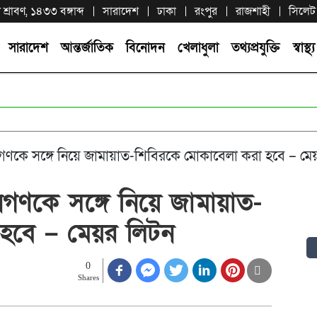
শ্রাবণ, ১৪৩৩ বঙ্গাব্দ
সারাদেশ
ঢাকা
রংপুর
রাজশাহী
সিলেট
সারাদেশ
আন্তর্জাতিক
বিনোদন
খেলাধুলা
তথ্যপ্রযুক্তি
স্বাস্থ্য
কে সঙ্গে নিয়ে জামায়াত-শিবিরকে মোকাবেলা করা হবে – মেয
ণকে সঙ্গে নিয়ে জামায়াত-
হবে – মেয়র লিটন
0
Shares