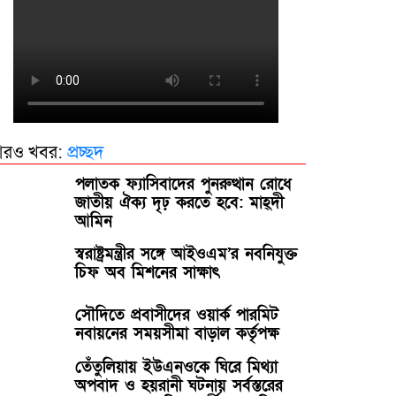
রও খবর:
প্রচ্ছদ
পলাতক ফ্যাসিবাদের পুনরুত্থান রোধে
জাতীয় ঐক্য দৃঢ় করতে হবে: মাহ্দী
আমিন
স্বরাষ্ট্রমন্ত্রীর সঙ্গে আইওএম’র নবনিযুক্ত
চিফ অব মিশনের সাক্ষাৎ
সৌদিতে প্রবাসীদের ওয়ার্ক পারমিট
নবায়নের সময়সীমা বাড়াল কর্তৃপক্ষ
তেঁতুলিয়ায় ইউএনওকে ঘিরে মিথ্যা
অপবাদ ও হয়রানী ঘটনায় সর্বস্তরের