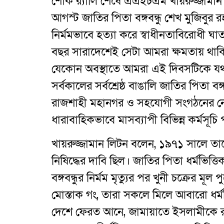
শোক র‌্যালি শেষে এএইচএম খায়রুজ্জামা
আগস্ট জাতির পিতা বঙ্গবন্ধু শেখ মুজিবুর 
নির্মমভাবে হত্যা করে স্বাধীনতাবিরোধী ঘ
বছর সারাদেশেই সেটা আমরা ক্ষমতায় থাকি 
যেকোন অবস্থাতে আমরা এই দিবসটিকে যথাযথ
সর্বকালের সর্বশ্রেষ্ঠ বাঙালি জাতির পিতা
রাজশাহী মহানগর ও সহযোগী সংগঠনের নে
ধারাবাহিকভাবে মাসব্যাপী বিভিন্ন কর্মসূচ
খায়রুজ্জামান লিটন বলেন, ১৯৭১ সালে ত
নিষিদ্ধের দাবি ছিল। জাতির পিতা ধর্মভিত্
বঙ্গবন্ধুর নির্মম মৃত্যুর পর খুনী চক্রের ম
মোস্তাক গং, তারা সকলে মিলে আবারো ধর্
দেশে ফেরত আনে, জামায়াতে ইসলামীকে র