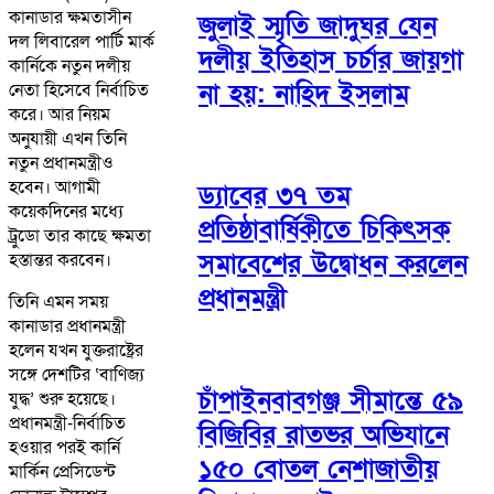
কানাডার ক্ষমতাসীন
জুলাই স্মৃতি জাদুঘর যেন
দল লিবারেল পার্টি মার্ক
দলীয় ইতিহাস চর্চার জায়গা
কার্নিকে নতুন দলীয়
না হয়: নাহিদ ইসলাম
নেতা হিসেবে নির্বাচিত
করে। আর নিয়ম
অনুযায়ী এখন তিনি
নতুন প্রধানমন্ত্রীও
হবেন। আগামী
ড্যাবের ৩৭ তম
কয়েকদিনের মধ্যে
প্রতিষ্ঠাবার্ষিকীতে চিকিৎসক
ট্রুডো তার কাছে ক্ষমতা
সমাবেশের উদ্বোধন করলেন
হস্তান্তর করবেন।
প্রধানমন্ত্রী
তিনি এমন সময়
কানাডার প্রধানমন্ত্রী
হলেন যখন যুক্তরাষ্ট্রের
সঙ্গে দেশটির ‘বাণিজ্য
চাঁপাইনবাবগঞ্জ সীমান্তে ৫৯
যুদ্ধ’ শুরু হয়েছে।
প্রধানমন্ত্রী-নির্বাচিত
বিজিবির রাতভর অভিযানে
হওয়ার পরই কার্নি
১৫০ বোতল নেশাজাতীয়
মার্কিন প্রেসিডেন্ট