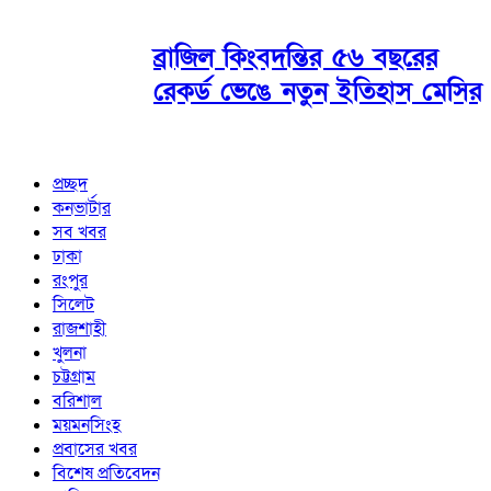
ব্রাজিল কিংবদন্তির ৫৬ বছরের
রেকর্ড ভেঙে নতুন ইতিহাস মেসির
প্রচ্ছদ
কনভার্টার
সব খবর
ঢাকা
রংপুর
সিলেট
রাজশাহী
খুলনা
চট্টগ্রাম
বরিশাল
ময়মনসিংহ
প্রবাসের খবর
বিশেষ প্রতিবেদন