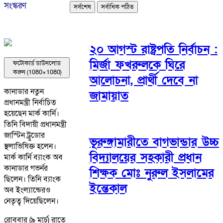
সংস্করণ
সর্বশেষ
সর্বাধিক পঠিত
২০ আগস্ট রাষ্ট্রপতি নির্বাচন :
মির্জা ফখরুলকে ঘিরে
ফটোকার্ড ডাউনলোড
করুন (1080×1080)
আলোচনা, প্রার্থী দেবে না
কানাডার নতুন
জামায়াত
প্রধানমন্ত্রী নির্বাচিত
হয়েছেন মার্ক কার্নি।
তিনি বিদায়ী প্রধানমন্ত্রী
জাস্টিন ট্রুডোর
ভূরুঙ্গামারীতে বাগভান্ডার উচ্চ
স্থলাভিষিক্ত হলেন।
বিদ্যালয়ের সহকারী প্রধান
মার্ক কার্নি ব্যাংক অব
কানাডার গভর্নর
শিক্ষক মোঃ নুরুল ইসলামের
ছিলেন। তিনি ব্যাংক
ইন্তেকাল
অব ইংল্যান্ডেরও
নেতৃত্ব দিয়েছিলেন।
রোববার (৯ মার্চ) রাতে