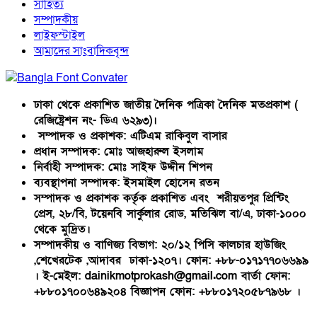
সাহিত্য
সম্পাদকীয়
লাইফস্টাইল
আমাদের সাংবাদিকবৃন্দ
ঢাকা থেকে প্রকাশিত জাতীয় দৈনিক পত্রিকা দৈনিক মতপ্রকাশ (
রেজিষ্ট্রেশন নং- ডিএ ৬২৯৩)।
সম্পাদক ও প্রকাশক: এটিএম রাকিবুল বাসার
প্রধান সম্পাদক: মোঃ আজহারুল ইসলাম
নির্বাহী সম্পাদক: মোঃ সাইফ উদ্দীন শিপন
ব্যবস্থাপনা সম্পাদক: ইসমাইল হোসেন রতন
সম্পাদক ও প্রকাশক কর্তৃক প্রকাশিত এবং শরীয়তপুর প্রিন্টিং
প্রেস, ২৮/বি, টয়েনবি সার্কুলার রোড, মতিঝিল বা/এ, ঢাকা-১০০০
থেকে মুদ্রিত।
সম্পাদকীয় ও বাণিজ্য বিভাগ: ২০/১২ পিসি কালচার হাউজিং
,শেখেরটেক ,আদাবর ঢাকা-১২০৭। ফোন: +৮৮-০১৭১৭৭০৬৬৯৯
। ই-মেইল: dainikmotprokash@gmail.com বার্তা ফোন:
+৮৮০১৭০০৬৪৯২০৪ বিজ্ঞাপন ফোন: +৮৮০১৭২০৫৮৭৯৬৮ ।