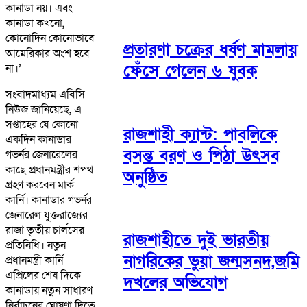
কানাডা নয়। এবং
কানাডা কখনো,
কোনোদিন কোনোভাবে
প্রতারণা চক্রের ধর্ষণ মামলায়
আমেরিকার অংশ হবে
ফেঁসে গেলেন ৬ যুবক
না।’
সংবাদমাধ্যম এবিসি
নিউজ জানিয়েছে, এ
সপ্তাহের যে কোনো
রাজশাহী ক্যান্ট: পাবলিকে
একদিন কানাডার
বসন্ত বরণ ও পিঠা উৎসব
গভর্নর জেনারেলের
কাছে প্রধানমন্ত্রীর শপথ
অনুষ্ঠিত
গ্রহণ করবেন মার্ক
কার্নি। কানাডার গভর্নর
জেনারেল যুক্তরাজ্যের
রাজা তৃতীয় চার্লসের
রাজশাহীতে দুই ভারতীয়
প্রতিনিধি। নতুন
নাগরিকের ভুয়া জন্মসনদ,জমি
প্রধানমন্ত্রী কার্নি
এপ্রিলের শেষ দিকে
দখলের অভিযোগ
কানাডায় নতুন সাধারণ
নির্বাচনের ঘোষণা দিতে