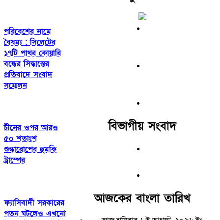
পরিবেশের নামে
বৈষম্য : সিলেটের
১৭টি পাথর কোয়ারি
বন্ধের সিদ্ধান্তের
প্রতিবাদে সংবাদ
সম্মেলন
বিভাগীয় সংবাদ
চীনের ওপর আরও
৫০ শতাংশ
শুল্কারোপের হুমকি
ট্রাম্পের
আজকের বাংলা তারিখ
ফ্যাসিবাদী সরকারের
পতন ঘটলেও এখনো