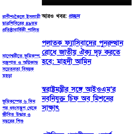
আরও খবর:
প্রচ্ছদ
রাণীশংকৈলে ইসলামী
ছাত্রশিবিরের ৪৯তম
প্রতিষ্ঠাবার্ষিকী পালিত
পলাতক ফ্যাসিবাদের পুনরুত্থান
রোধে জাতীয় ঐক্য দৃঢ় করতে
নাগেশ্বরীতে ভূমিকম্প,
হবে: মাহ্দী আমিন
বজ্রপাত ও অগ্নিকান্ড
সচেতনতা বিষয়ক
মহড়া
স্বরাষ্ট্রমন্ত্রীর সঙ্গে আইওএম’র
নবনিযুক্ত চিফ অব মিশনের
ভূমিকম্পের ৬ দিন
সাক্ষাৎ
পর ধ্বংসস্তূপ থেকে
জীবিত উদ্ধার ৩
বছরের শিশু