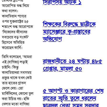
ডোনাল্ড ট্রাম্পের
সিরাপসহ আটক ১
আরোপিত শুল্ক নিয়ে
কথা বলেন।
কানাডিয়ান পণ্যের
ওপর যুক্তরাষ্ট্রের ২৫
শিক্ষকের বিরুদ্ধে ছাত্রীকে
শতাংশ শুল্ক আরোপকে
ম্যাসেঞ্জারে কু-প্রস্তাবের
‘নিজেদের জীবনের
সবচেয়ে বড় সংকট’
অভিযোগ
হিসেবে অভিহিত
করেছেন কার্নি।
তিনি বলেছেন, ‘আমরা
রাজধানীতে ২৪ ঘণ্টায় ৪৮৫
এই (বাণিজ্য) লড়াই
চাইনি। কিন্তু
গ্রেপ্তার, মামলা ৫০
কানাডিয়ানরা সবসময়
প্রস্তুত থাকে যখন কেউ
তার হাতের গ্লাভস
ফেলে দেয়। তো
৫ আগস্ট ও কারাগারের শেষ
মার্কিনিদের, কোনো ভুল
রাতের স্মৃতি তুলে ধরলেন
করা উচিত নয়। হকি
খেলার মতো বাণিজ্য
ছাত্রদল নেতা সুমন সরদার