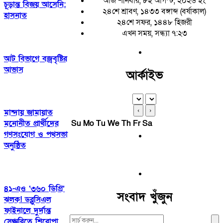
আজ শনিবার, ৮ই আগস্ট, ২০২৬ ইং
চূড়ান্ত বিজয় আসেনি:
২৪শে শ্রাবণ, ১৪৩৩ বঙ্গাব্দ (বর্ষাকাল)
হাসনাত
২৪শে সফর, ১৪৪৮ হিজরী
এখন সময়, সন্ধ্যা ৭:২৩
আট বিভাগে বজ্রবৃষ্টির
আভাস
আর্কাইভ
‹
›
মান্দায় জামায়াত
মনোনীত প্রার্থীদের
Su
Mo
Tu
We
Th
Fr
Sa
গণসংযোগ ও পথসভা
অনুষ্ঠিত
৪১-এও ‘৩৬০ ডিগ্রি’
সংবাদ খুঁজুন
ঝলক! ডব্লুসিএল
ফাইনালে দুর্দান্ত
Search
সেঞ্চুরিতে শিরোপা