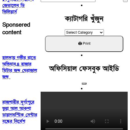
For:
জেতালেন ডি
ভিলিয়ার্স
ক্যাটাগরি খুঁজুন
Sponsered
content
ক্যাটাগরি
খুঁজুন
হালদায় গভীর রাতে
অভিযান,৪ হাজার
অফিসিয়াল ফেসবুক আইডি
মিটার জব্দ ঘেরাজাল
জব্দ
রাজশাহীর দূর্গাপুরে
ভুয়া আল আকশা
ডায়াগনস্টিক সেন্টার
বন্ধের নির্দেশ