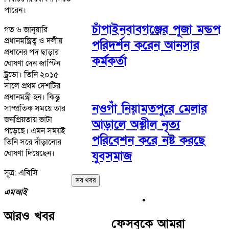
পারেন।
চাঁপাইনবাবগঞ্জের পূজা মন্ডপ
গত ৬ জানুয়ারি
প্রধানমন্ত্রিত্ব ও দলীয়
পরিদর্শন করেন আনসার
প্রধানের পদ ছাড়ার
কর্মকর্তা
ঘোষণা দেন জাস্টিন
ট্রুডো। তিনি ২০১৫
সালে প্রথম দেশটির
প্রধানমন্ত্রী হন। কিন্তু
নওগাঁ নিয়ামতপুরে মেলার
সাম্প্রতিক সময়ে তার
জনপ্রিয়তায় ভাটা
আড়ালে অশ্লীল নৃত্য
পড়েছে। এমন সময়ই
পরিবেশন করে নষ্ট করছে
তিনি সরে দাঁড়ানোর
ঘোষণা দিয়েছেন।
যুবসমাজ
সূত্র: এবিসি
সব খবর
এমআই
আরও খবর
ফেসবুকে আমরা