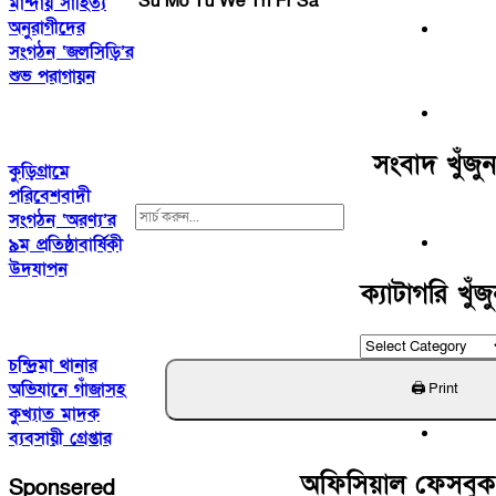
Su
Mo
Tu
We
Th
Fr
Sa
মান্দায় সাহিত্য
অনুরাগীদের
সংগঠন ‘জলসিড়ি’র
শুভ পরাগায়ন
সংবাদ খুঁজুন
কুড়িগ্রামে
পরিবেশবাদী
Search
সংগঠন ‘অরণ্য’র
For:
৯ম প্রতিষ্ঠাবার্ষিকী
উদযাপন
ক্যাটাগরি খুঁজ
ক্যাটাগরি
চন্দ্রিমা থানার
খুঁজুন
অভিযানে গাঁজাসহ
কুখ্যাত মাদক
ব্যবসায়ী গ্রেপ্তার
অফিসিয়াল ফেসবু
Sponsered