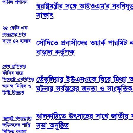
পাঠাল প্রশাসন
স্বরাষ্ট্রমন্ত্রীর সঙ্গে আইওএম’র নবন
সাক্ষাৎ
২৫ কেজি এক
কাতলের দাম
সাড়ে ৪২ হাজার
সৌদিতে প্রবাসীদের ওয়ার্ক পারমিট
বাড়াল কর্তৃপক্ষ
শেখ হাসিনার
ফাঁসির রায়ে
তেঁতুলিয়ায় ইউএনওকে ঘিরে মিথ্যা
সিলেটে এনসিপির
আনন্দ মিছিল ও
ঘটনায় সর্বস্তরের জনতা ও সাংস্কৃতিক 
মিষ্টি বিতরণ
ঝালকাঠিতে উৎসাহের সাথে জাতীয়
‘জুলাই গণহত্যায়
সভা অনুষ্ঠিত
জড়িতদের শাস্তি
নিশ্চিত করলে