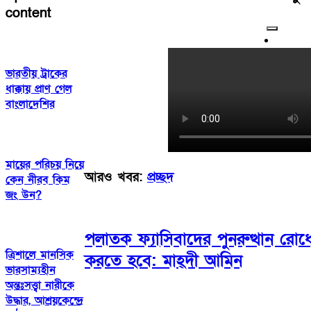
content
ভারতীয় ট্রাকের
ধাক্কায় প্রাণ গেল
বাংলাদেশির
মায়ের পরিচয় নিয়ে
আরও খবর:
প্রচ্ছদ
কেন নীরব কিম
জং উন?
পলাতক ফ্যাসিবাদের পুনরুত্থান রোধে
ত্রিশালে মানসিক
করতে হবে: মাহ্দী আমিন
ভারসাম্যহীন
অন্তঃসত্ত্বা নারীকে
উদ্ধার, আশ্রয়কেন্দ্রে