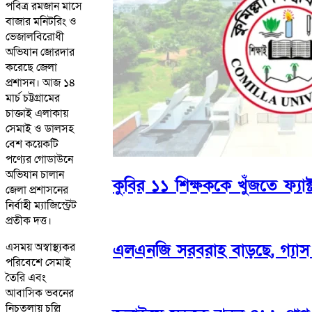
পবিত্র রমজান মাসে
বাজার মনিটরিং ও
ভেজালবিরোধী
অভিযান জোরদার
করেছে জেলা
প্রশাসন। আজ ১৪
মার্চ চট্টগ্রামের
চাক্তাই এলাকায়
সেমাই ও ডালসহ
বেশ কয়েকটি
পণ্যের গোডাউনে
অভিযান চালান
কুবির ১১ শিক্ষককে খুঁজতে ফ্যাক্
জেলা প্রশাসনের
নির্বাহী ম্যাজিস্ট্রেট
প্রতীক দত্ত।
এসময় অস্বাস্থ্যকর
এলএনজি সরবরাহ বাড়ছে, গ্যা
পরিবেশে সেমাই
তৈরি এবং
আবাসিক ভবনের
নিচতলায় চুল্লি