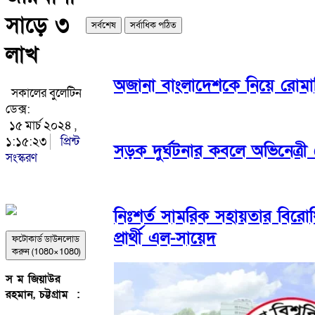
সাড়ে ৩
সর্বশেষ
সর্বাধিক পঠিত
লাখ
অজানা বাংলাদেশকে নিয়ে রোমা
সকালের বুলেটিন
ডেক্স:
১৫ মার্চ ২০২৪ ,
১:১৫:২৩
প্রিন্ট
সড়ক দুর্ঘটনার কবলে অভিনেত্র
সংস্করণ
নিঃশর্ত সামরিক সহায়তার বিরো
প্রার্থী এল-সায়েদ
ফটোকার্ড ডাউনলোড
করুন (1080×1080)
স ম জিয়াউর
রহমান, চট্টগ্রাম :