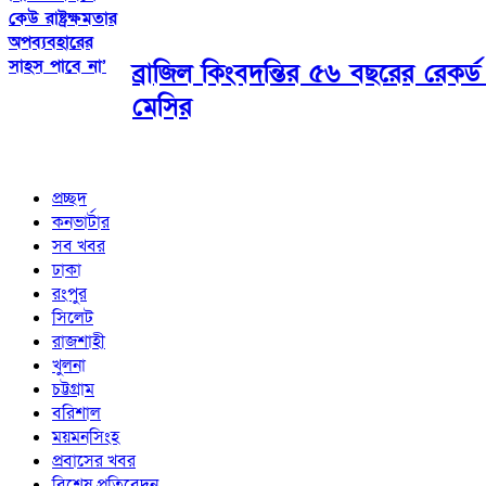
কেউ রাষ্ট্রক্ষমতার
অপব্যবহারের
সাহস পাবে না’
ব্রাজিল কিংবদন্তির ৫৬ বছরের রেকর
মেসির
প্রচ্ছদ
কনভার্টার
সব খবর
ঢাকা
রংপুর
সিলেট
রাজশাহী
খুলনা
চট্টগ্রাম
বরিশাল
ময়মনসিংহ
প্রবাসের খবর
বিশেষ প্রতিবেদন