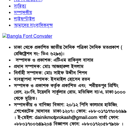
সাহিত্য
সম্পাদকীয়
লাইফস্টাইল
আমাদের সাংবাদিকবৃন্দ
ঢাকা থেকে প্রকাশিত জাতীয় দৈনিক পত্রিকা দৈনিক মতপ্রকাশ (
রেজিষ্ট্রেশন নং- ডিএ ৬২৯৩)।
সম্পাদক ও প্রকাশক: এটিএম রাকিবুল বাসার
প্রধান সম্পাদক: মোঃ আজহারুল ইসলাম
নির্বাহী সম্পাদক: মোঃ সাইফ উদ্দীন শিপন
ব্যবস্থাপনা সম্পাদক: ইসমাইল হোসেন রতন
সম্পাদক ও প্রকাশক কর্তৃক প্রকাশিত এবং শরীয়তপুর প্রিন্টিং
প্রেস, ২৮/বি, টয়েনবি সার্কুলার রোড, মতিঝিল বা/এ, ঢাকা-১০০০
থেকে মুদ্রিত।
সম্পাদকীয় ও বাণিজ্য বিভাগ: ২০/১২ পিসি কালচার হাউজিং
,শেখেরটেক ,আদাবর ঢাকা-১২০৭। ফোন: +৮৮-০১৭১৭৭০৬৬৯৯
। ই-মেইল: dainikmotprokash@gmail.com বার্তা ফোন:
+৮৮০১৭০০৬৪৯২০৪ বিজ্ঞাপন ফোন: +৮৮০১৭২০৫৮৭৯৬৮ ।