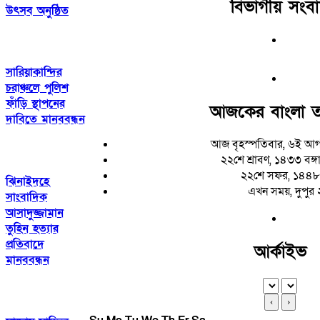
বিভাগীয় সংব
উৎসব অনুষ্ঠিত
সারিয়াকান্দির
চরাঞ্চলে পুলিশ
ফাঁড়ি স্থাপনের
আজকের বাংলা ত
দাবিতে মানববন্ধন
আজ বৃহস্পতিবার, ৬ই আগ
২২শে শ্রাবণ, ১৪৩৩ বঙ্গাব
২২শে সফর, ১৪৪৮
ঝিনাইদহে
এখন সময়, দুপুর
সাংবাদিক
আসাদুজ্জামান
তুহিন হত্যার
প্রতিবাদে
আর্কাইভ
মানববন্ধন
‹
›