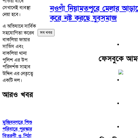
পাওয়া যাবে
নওগাঁ নিয়ামতপুরে মেলার আড়ালে
সেখানেই ব্যবস্থা
নেয়া হবে।
করে নষ্ট করছে যুবসমাজ
এ অভিযানে সার্বিক
সহযোগিতা করেন
সব খবর
বাকলিয়া ফায়ার
সার্ভিস এবং
বাকলিয়া থানা
ফেসবুকে আম
পুলিশ এর উপ
পরিদর্শক সাহাব
উদ্দিন এর নেতৃত্বে
একটি দল।
আরও খবর
মুজিবনগরে শিশু
পরিবারে পুরস্কার
বিতরণী ও পিঠা