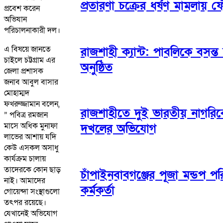
প্রতারণা চক্রের ধর্ষণ মামলায়
প্রবেশ করেন
অভিযান
পরিচালনাকারী দল।
এ বিষয়ে জানতে
রাজশাহী ক্যান্ট: পাবলিকে বসন
চাইলে চট্টগ্রাম এর
অনুষ্ঠিত
জেলা প্রশাসক
জনাব আবুল বাসার
মোহাম্মদ
ফখরুজ্জামান বলেন,
রাজশাহীতে দুই ভারতীয় নাগরিক
” পবিত্র রমজান
মাসে অধিক মুনাফা
দখলের অভিযোগ
লাভের আশায় যদি
কেউ এসকল অসাধু
কার্যক্রম চালায়
তাদেরকে কোন ছাড়
চাঁপাইনবাবগঞ্জের পূজা মন্ডপ 
নাই। আমাদের
কর্মকর্তা
গোয়েন্দা সংস্থাগুলো
তৎপর রয়েছে।
যেখানেই অভিযোগ