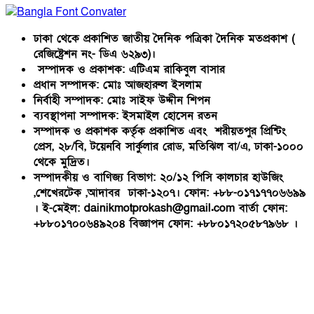
ঢাকা থেকে প্রকাশিত জাতীয় দৈনিক পত্রিকা দৈনিক মতপ্রকাশ (
রেজিষ্ট্রেশন নং- ডিএ ৬২৯৩)।
সম্পাদক ও প্রকাশক: এটিএম রাকিবুল বাসার
প্রধান সম্পাদক: মোঃ আজহারুল ইসলাম
নির্বাহী সম্পাদক: মোঃ সাইফ উদ্দীন শিপন
ব্যবস্থাপনা সম্পাদক: ইসমাইল হোসেন রতন
সম্পাদক ও প্রকাশক কর্তৃক প্রকাশিত এবং শরীয়তপুর প্রিন্টিং
প্রেস, ২৮/বি, টয়েনবি সার্কুলার রোড, মতিঝিল বা/এ, ঢাকা-১০০০
থেকে মুদ্রিত।
সম্পাদকীয় ও বাণিজ্য বিভাগ: ২০/১২ পিসি কালচার হাউজিং
,শেখেরটেক ,আদাবর ঢাকা-১২০৭। ফোন: +৮৮-০১৭১৭৭০৬৬৯৯
। ই-মেইল: dainikmotprokash@gmail.com বার্তা ফোন:
+৮৮০১৭০০৬৪৯২০৪ বিজ্ঞাপন ফোন: +৮৮০১৭২০৫৮৭৯৬৮ ।