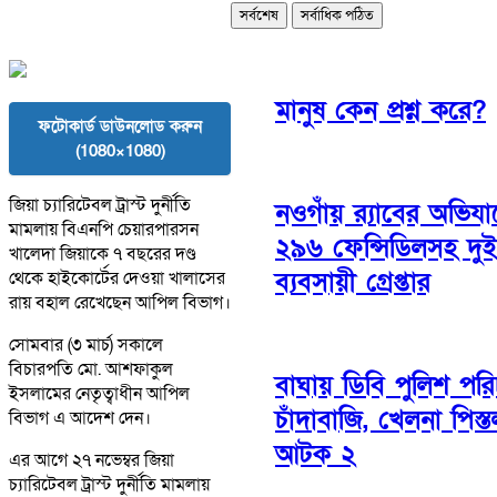
সর্বশেষ
সর্বাধিক পঠিত
মানুষ কেন প্রশ্ন করে?
ফটোকার্ড ডাউনলোড করুন
(1080×1080)
জিয়া চ্যারিটেবল ট্রাস্ট দুর্নীতি
নওগাঁয় র‌্যাবের অভিযা
মামলায় বিএনপি চেয়ারপারসন
২৯৬ ফেন্সিডিলসহ দু
খালেদা জিয়াকে ৭ বছরের দণ্ড
ব্যবসায়ী গ্রেপ্তার
থেকে হাইকোর্টের দেওয়া খালাসের
রায় বহাল রেখেছেন আপিল বিভাগ।
সোমবার (৩ মার্চ) সকালে
বিচারপতি মো. আশফাকুল
বাঘায় ডিবি পুলিশ পরি
ইসলামের নেতৃত্বাধীন আপিল
চাঁদাবাজি, খেলনা পিস্
বিভাগ এ আদেশ দেন।
আটক ২
এর আগে ২৭ নভেম্বর জিয়া
চ্যারিটেবল ট্রাস্ট দুর্নীতি মামলায়