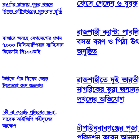
ফেঁসে গেলেন ৬ যুবক
নওগাঁর মান্দায় পুকুর খননে
মিলল কষ্টিপাথরের মূল্যবান মূর্তি
রাজশাহী ক্যান্ট: পাবল
বাজারে অসছে সেগমেন্টের প্রথম
বসন্ত বরণ ও পিঠা উ
৭,০০০ মিলিঅ্যাম্পিয়ার স্মার্টফোন
অনুষ্ঠিত
রিয়েলমি সি১০০আই
রাজশাহীতে দুই ভারত
টঙ্গীতে পাঁচ দিনের জোড়
ইজতেমা শুরু শুক্রবার
নাগরিকের ভুয়া জন্মস
দখলের অভিযোগ
‘কী না করেছি পুলিশের জন্য’,
সাবেক আইজিপি শহীদুলের
আক্ষেপ
চাঁপাইনবাবগঞ্জের পূজা
পরিদর্শন করেন আনসা