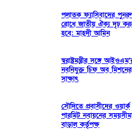
পলাতক ফ্যাসিবাদের পুনরুত
রোধে জাতীয় ঐক্য দৃঢ় ক
হবে: মাহ্দী আমিন
স্বরাষ্ট্রমন্ত্রীর সঙ্গে আইওএম’
নবনিযুক্ত চিফ অব মিশনের
সাক্ষাৎ
সৌদিতে প্রবাসীদের ওয়ার্ক
পারমিট নবায়নের সময়সীম
বাড়াল কর্তৃপক্ষ