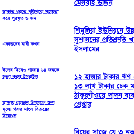
মেসবাহ উদ্দিন
ডাকাত ধরতে পুলিশকে সহায়তা
করে পুরস্কৃত ৬ জন
শিমুলিয়া ইউনিয়নে উন
সুশাসনের প্রতিশ্রুতি 
একাত্তরের নারী কথন
ইসলামের
ঈদের দিনেও গাজায় ৬৪ জনকে
১২ হাজার টাকার ঋণ
হত্যা করল ইসরাইল
১৩ লাখ টাকার চেক ম
ঠাকুরগাঁওয়ে দাদন ব্য
মান্দায় রমজান উপলক্ষে স্বল্প
গ্রেপ্তার
মূল্যে গরুর মাংস বিক্রয়ের
উদ্বোধন
বিয়ের সাজে যে ৩ নতুন