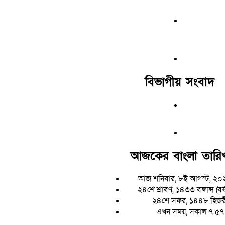
বিভাগীয় সংবাদ
আজকের বাংলা তারি
আজ শনিবার, ৮ই আগস্ট, ২০
২৪শে শ্রাবণ, ১৪৩৩ বঙ্গাব্দ (বর
২৪শে সফর, ১৪৪৮ হিজর
এখন সময়, সকাল ৭:৫৭