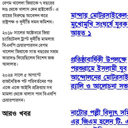
বেগম খালেদা জিয়াকে ৭ বছরের
দণ্ড থেকে খালাস দেন হাইকোর্ট। এ
মান্দায় মোটরসাইকে
রায়ের বিরুদ্ধে আবেদন করে
রাষ্ট্রপক্ষ ও দুর্নীতি দমন কমিশন।
মুখোমুখি সংঘর্ষে যুবক
আহত ১
২০১৮ সালের অক্টোবরে জিয়া
চ্যারিটেবল ট্রাস্ট দুর্নীতি মামলায়
বিএনপি চেয়ারপারসন বেগম
খালেদা জিয়াকে সাত বছরের সশ্রম
কারাদণ্ড দিয়েছিলেন বিশেষ জজ
প্রতিষ্ঠাবার্ষিকী উপলক্ষে
আদালত।
পরশুরামে ইসলামী যুব
২০২৪ সালে ৫ আগস্টে
আন্দোলনের মোটরসা
রাজনৈতিক পট পরিবর্তনের পর
র‌্যালি ও আলোচনা সভ
একে একে আইনি প্রক্রিয়ায় সব
মামলা থেকে খালাস পান বিএনপি
চেয়ারপারসন।
নাটোর পল্লী বিদ্যুৎ স
আরও খবর
এর জিএম হলেন টি. 