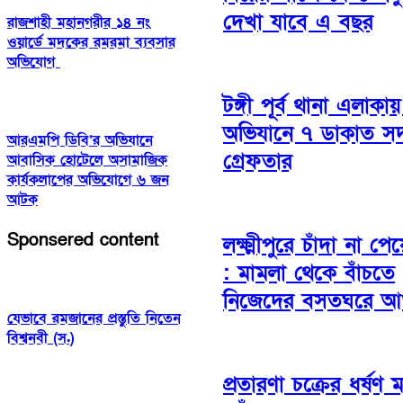
দেখা যাবে এ বছর
রাজশাহী মহানগরীর ১৪ নং
ওয়ার্ডে মদকের রমরমা ব্যবসার
অভিযোগ
টঙ্গী পূর্ব থানা এলাকা
অভিযানে ৭ ডাকাত সদ
আরএমপি ডিবি’র অভিযানে
গ্রেফতার
আবাসিক হোটেলে অসামাজিক
কার্যকলাপের অভিযোগে ৬ জন
আটক
Sponsered content
লক্ষ্মীপুরে চাঁদা না পে
: মামলা থেকে বাঁচতে
নিজেদের বসতঘরে আগ
যেভাবে রমজানের প্রস্তুতি নিতেন
বিশ্বনবী (স.)
প্রতারণা চক্রের ধর্ষণ 