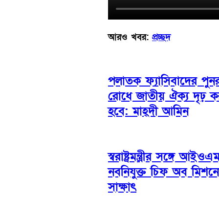
আরও খবর:
প্রচ্ছদ
পলাতক ফ্যাসিবাদের পুনরু
রোধে জাতীয় ঐক্য দৃঢ় 
হবে: মাহ্দী আমিন
স্বরাষ্ট্রমন্ত্রীর সঙ্গে আইওএ
নবনিযুক্ত চিফ অব মিশন
সাক্ষাৎ