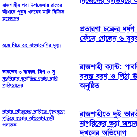
নিজেদের বসতঘরে 
রাজশাহীর পবা উপজেলায় রাতের
আঁধারে পুকুর খননের মাটি বিক্রির
মহোৎসব
প্রতারণা চক্রের ধর্ষণ
ফেঁসে গেলেন ৬ যুব
হজে গিয়ে ২২ বাংলাদেশির মৃত্যু
রাজশাহী ক্যান্ট: পাব
ভারতের ৩ রাফাল, মিগ ও সু
বসন্ত বরণ ও পিঠা 
যুদ্ধবিমান ভূপাতিত করার দাবি
অনুষ্ঠিত
পাকিস্তানের
বাঘায় যৌতুকের দাবিতে গৃহবধূকে
রাজশাহীতে দুই ভার
পুড়িয়ে হত্যার অভিযোগ,স্বামী
নাগরিকের ভুয়া জন্ম
পলাতক
দখলের অভিযোগ