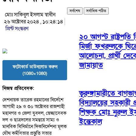
সর্বশেষ
সর্বাধিক পঠিত
মোঃ সাকিবুল ইসলাম স্বাধীন
২৬ অক্টোবর ২০২৪ , ১০:২৪:১৪
প্রিন্ট সংস্করণ
২০ আগস্ট রাষ্ট্রপতি ন
মির্জা ফখরুলকে ঘির
আলোচনা, প্রার্থী দেব
জামায়াত
ফটোকার্ড ডাউনলোড করুন
(1080×1080)
নিজস্ব প্রতিবেদক:
ভূরুঙ্গামারীতে বাগভান
দেশনায়ক তারেক রহমানের নির্দেশে
বিদ্যালয়ের সহকারী প
আগামী ২৯ ও ৩০ অক্টোবর রাজশাহী
শিক্ষক মোঃ নুরুল 
মহানগর ও জেলা যুবদল, স্বেচ্ছাসেবক
দল ও ছাত্রদলের সমন্বয়ে সাম্য ও
ইন্তেকাল
মানবিক বিনির্মানে দিকনির্দেশনা মূলক
যৌথ কর্মীসভার প্রস্তুতি সভার