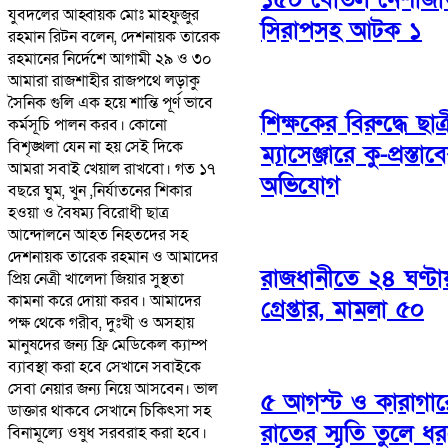
যুবদলের আহ্বায়ক মোঃ মাহফুজুর
সিরাপসহ আটক ১
রহমান রিটন বলেন, দেশনায়ক তারেক
রহমানের নির্দেশে আগামী ২৯ ও ৩০
আমারা রাজশাহীর রাজপথে লড়াকু
সৈনিক গুলি এক হয়ে শান্তি পূর্ণ ভাবে
শিক্ষকের বিরুদ্ধে ছাত্
কর্মসূচি পালন করব। কোনো
বিশৃঙ্খলা যেন না হয় সেই দিকে
ম্যাসেঞ্জারে কু-প্রস্তাব
আমরা সবাই খেয়াল রাখবো। গত ১৭
অভিযোগ
বছরে ঘুম, খুন ,নির্যাতনের শিকার
হওয়া ও বৈষম্য বিরোধী ছাত্র
আন্দোলনে আহত নিহতদের সহ
দেশনায়ক তারেক রহমান ও আমাদের
রাজধানীতে ২৪ ঘণ্ট
প্রিয় নেত্রী খালেদা জিয়ার সুস্থতা
কামনা করে দোয়া করব। আমাদের
গ্রেপ্তার, মামলা ৫০
পক্ষ থেকে গরীব, দুঃখী ও অসহায়
মানুষদের জন্য ফ্রি মেডিকেল ক্যাম্প
ব্যাবস্থা করা হবে সেখানে সবাইকে
সেবা নেয়ার জন্য নিয়ে আসবেন। ভাল
৫ আগস্ট ও কারাগার
ডাক্তার থাকবে সেখানে চিকিৎসা সহ
রাতের স্মৃতি তুলে ধ
বিনামূল্যে ওষুধ সরবরাহ করা হবে।