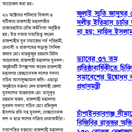
আয়োজন করা হয়।
জুলাই স্মৃতি জাদুঘর
২৬ অক্টোবর শনিবার বিকাল ৪
দলীয় ইতিহাস চর্চার
ঘটিকায় রাজশাহী মহানগরীর
রাজারহাটায় যৌথ কর্মীসভা অনুষ্ঠিত
না হয়: নাহিদ ইসলা
হয়। উত্ত সভায় সভাতিত্ব করেন
রাজশাহীর যুব সমাজের গর্ব পরিশ্রমী,
মেধাবী ও রাজপথের লড়াকু সৈনিক
জনাব মোঃ মাহফুজুর রহমান রিটন
ড্যাবের ৩৭ তম
আহবায়ক, রাজশাহী মহানগর যুবদল।
প্রতিষ্ঠাবার্ষিকীতে চি
অনুষ্ঠানটি উপস্থাপনা করেন রাজশাহী
মহানগর স্বেচ্ছাসেবক দলের সদস্য
সমাবেশের উদ্বোধন
সচিব আসাদুজ্জামান জনি। এছাড়া
প্রধানমন্ত্রী
অনুষ্ঠানে বক্তব্য দেন রাজশাহী জেলা
যুবদলের আহ্বায়ক মো: মাসুদুর
রহমান স্বজন , রাজশাহী মহানগর
যুবদল সদস্য সচিব মোঃ রফিকুল
ইসলাম রবি সহ যুবদল, সেচ্ছাসেবক
চাঁপাইনবাবগঞ্জ সীমান
দল ও ছাত্র দলের সক্রিয় নেতাকর্মীরা।
বিজিবির রাতভর অভি
সভাপতির বক্তব্যে রাজশাহী মহানগর
১৫০ বোতল নেশাজা