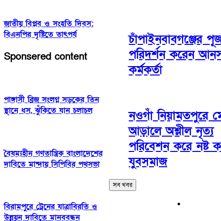
জাতীয় বিপ্লব ও সংহতি দিবস:
বিএনপির দৃষ্টিতে তাৎপর্য
চাঁপাইনবাবগঞ্জের পূজ
পরিদর্শন করেন আন
Sponsered content
কর্মকর্তা
পাঙ্গাসী ব্রিজ সংলগ্ন সড়কের তিন
স্থানে ধস, ঝুঁকিতে যান চলাচল
নওগাঁ নিয়ামতপুরে ম
আড়ালে অশ্লীল নৃত্য
পরিবেশন করে নষ্ট 
বৈষম্যহীন গণতান্ত্রিক বাংলাদেশের
যুবসমাজ
দাবিতে মান্দায় সিপিবির পথসভা
সব খবর
‎বিরামপুরে ট্রেনের যাত্রাবিরতি ও
উন্নয়ন দাবিতে মানববন্ধন