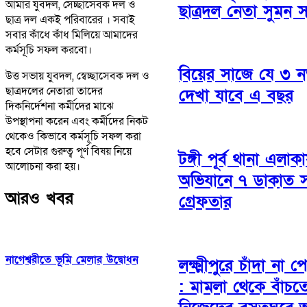
আমার যুবদল, সেচ্ছাসেবক দল ও
ছাত্রদল নেতা সুমন 
ছাত্র দল একই পরিবারের । সবাই
সবার কাঁধে কাঁধ মিলিয়ে আমাদের
কর্মসূচি সফল করবো।
বিয়ের সাজে যে ৩ নত
উত্ত সভায় যুবদল, স্বেচ্ছাসেবক দল ও
ছাত্রদলের নেতারা তাদের
দেখা যাবে এ বছর
দিকনির্দেশনা কর্মীদের মাঝে
উপস্থাপনা করেন এবং কর্মীদের নিকট
থেকেও কিভাবে কর্মসূচি সফল করা
হবে সেটার গুরুত্ব পূর্ণ বিষয় নিয়ে
টঙ্গী পূর্ব থানা এলা
আলোচনা করা হয়।
অভিযানে ৭ ডাকাত স
আরও খবর
গ্রেফতার
নাগেশ্বরীতে ভূমি মেলার উদ্বোধন
লক্ষ্মীপুরে চাঁদা না প
: মামলা থেকে বাঁচত