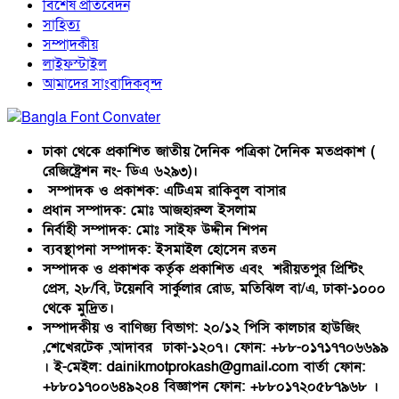
বিশেষ প্রতিবেদন
সাহিত্য
সম্পাদকীয়
লাইফস্টাইল
আমাদের সাংবাদিকবৃন্দ
ঢাকা থেকে প্রকাশিত জাতীয় দৈনিক পত্রিকা দৈনিক মতপ্রকাশ (
রেজিষ্ট্রেশন নং- ডিএ ৬২৯৩)।
সম্পাদক ও প্রকাশক: এটিএম রাকিবুল বাসার
প্রধান সম্পাদক: মোঃ আজহারুল ইসলাম
নির্বাহী সম্পাদক: মোঃ সাইফ উদ্দীন শিপন
ব্যবস্থাপনা সম্পাদক: ইসমাইল হোসেন রতন
সম্পাদক ও প্রকাশক কর্তৃক প্রকাশিত এবং শরীয়তপুর প্রিন্টিং
প্রেস, ২৮/বি, টয়েনবি সার্কুলার রোড, মতিঝিল বা/এ, ঢাকা-১০০০
থেকে মুদ্রিত।
সম্পাদকীয় ও বাণিজ্য বিভাগ: ২০/১২ পিসি কালচার হাউজিং
,শেখেরটেক ,আদাবর ঢাকা-১২০৭। ফোন: +৮৮-০১৭১৭৭০৬৬৯৯
। ই-মেইল: dainikmotprokash@gmail.com বার্তা ফোন:
+৮৮০১৭০০৬৪৯২০৪ বিজ্ঞাপন ফোন: +৮৮০১৭২০৫৮৭৯৬৮ ।