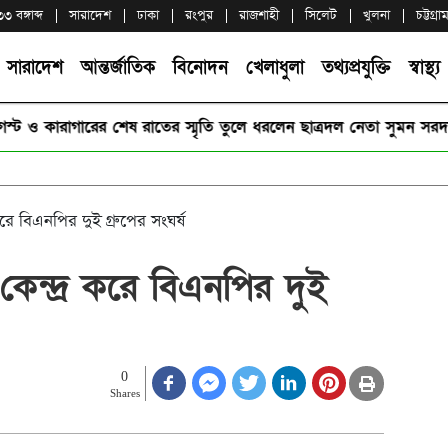
 বঙ্গাব্দ
সারাদেশ
ঢাকা
রংপুর
রাজশাহী
সিলেট
খুলনা
চট্টগ্রা
সারাদেশ
আন্তর্জাতিক
বিনোদন
খেলাধুলা
তথ্যপ্রযুক্তি
স্বাস্থ্য
 কারাগারের শেষ রাতের স্মৃতি তুলে ধরলেন ছাত্রদল নেতা সুমন সরদার
রে বিএনপির দুই গ্রুপের সংঘর্ষ
েন্দ্র করে বিএনপির দুই
0
Shares