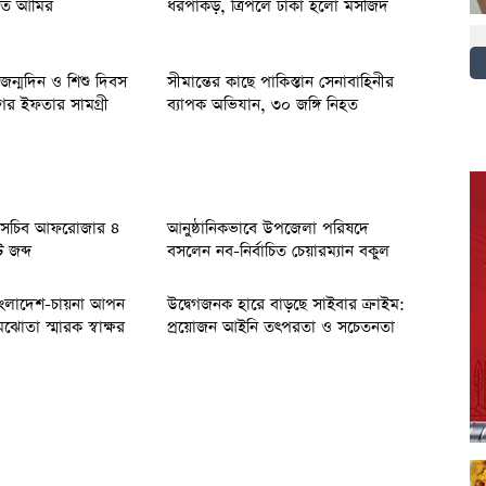
াত আমির
ধরপাকড়, ত্রিপলে ঢাকা হলো মসজিদ
ধুর জন্মদিন ও শিশু দিবস
সীমান্তের কাছে পাকিস্তান সেনাবাহিনীর
গের ইফতার সামগ্রী
ব্যাপক অভিযান, ৩০ জঙ্গি নিহত
ত সচিব আফরোজার ‎৪
আনুষ্ঠানিকভাবে উপজেলা পরিষদে
ট জব্দ
বসলেন নব-নির্বাচিত চেয়ারম্যান বকুল
লাদেশ-চায়না আপন
উদ্বেগজনক হারে বাড়ছে সাইবার ক্রাইম:
মঝোতা স্মারক স্বাক্ষর
প্রয়োজন আইনি তৎপরতা ও সচেতনতা