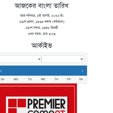
আজকের বাংলা তারিখ
আজ শনিবার, ৮ই আগস্ট, ২০২৬ ইং
২৩শে শ্রাবণ, ১৪৩৩ বঙ্গাব্দ (বর্ষাকাল)
২৪শে সফর, ১৪৪৮ হিজরী
এখন সময়, রাত ৩:২৯
আর্কাইভ
‹
›
SU
MO
TU
WE
TH
FR
SA