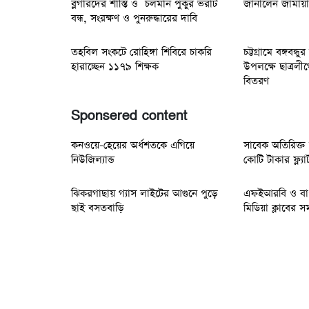
ব্লগারদের শাস্তি ও চলমান পুকুর ভরাট
জানালেন জামায়
বন্ধ, সংরক্ষণ ও পুনরুদ্ধারের দাবি
তহবিল সংকটে রোহিঙ্গা শিবিরে চাকরি
চট্টগ্রামে বঙ্গবন্
হারাচ্ছেন ১১৭৯ শিক্ষক
উপলক্ষে ছাত্রলী
বিতরণ
Sponsered content
কনওয়ে-হেয়ের অর্ধশতকে এগিয়ে
সাবেক অতিরিক্
নিউজিল্যান্ড
কোটি টাকার ফ্ল্যা
ঝিকরগাছায় গ্যাস লাইটের আগুনে পুড়ে
এফইআরবি ও বাং
ছাই বসতবাড়ি
মিডিয়া ক্লাবের স