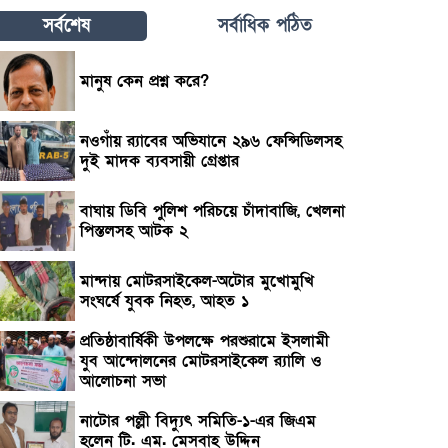
সর্বশেষ
সর্বাধিক পঠিত
মানুষ কেন প্রশ্ন করে?
নওগাঁয় র‌্যাবের অভিযানে ২৯৬ ফেন্সিডিলসহ
দুই মাদক ব্যবসায়ী গ্রেপ্তার
বাঘায় ডিবি পুলিশ পরিচয়ে চাঁদাবাজি, খেলনা
পিস্তলসহ আটক ২
মান্দায় মোটরসাইকেল-অটোর মুখোমুখি
সংঘর্ষে যুবক নিহত, আহত ১
প্রতিষ্ঠাবার্ষিকী উপলক্ষে পরশুরামে ইসলামী
যুব আন্দোলনের মোটরসাইকেল র‌্যালি ও
আলোচনা সভা
নাটোর পল্লী বিদ্যুৎ সমিতি-১-এর জিএম
হলেন টি. এম. মেসবাহ উদ্দিন