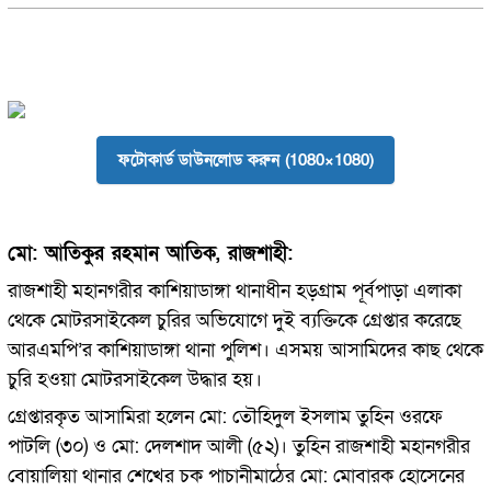
ফটোকার্ড ডাউনলোড করুন (1080×1080)
মো: আতিকুর রহমান আতিক, রাজশাহী:
রাজশাহী মহানগরীর কাশিয়াডাঙ্গা থানাধীন হড়গ্রাম পূর্বপাড়া এলাকা
থেকে মোটরসাইকেল চুরির অভিযোগে দুই ব্যক্তিকে গ্রেপ্তার করেছে
আরএমপি’র কাশিয়াডাঙ্গা থানা পুলিশ। এসময় আসামিদের কাছ থেকে
চুরি হওয়া মোটরসাইকেল উদ্ধার হয়।
গ্রেপ্তারকৃত আসামিরা হলেন মো: তৌহিদুল ইসলাম তুহিন ওরফে
পাটলি (৩০) ও মো: দেলশাদ আলী (৫২)। তুহিন রাজশাহী মহানগরীর
বোয়ালিয়া থানার শেখের চক পাচানীমাঠের মো: মোবারক হোসেনের