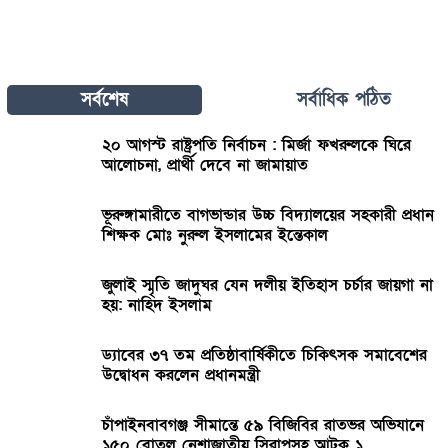
সর্বশেষ
সর্বাধিক পঠিত
২০ আগস্ট রাষ্ট্রপতি নির্বাচন : মির্জা ফখরুলকে ঘিরে
আলোচনা, প্রার্থী দেবে না জামায়াত
ভূরুঙ্গামারীতে বাগভান্ডার উচ্চ বিদ্যালয়ের সহকারী প্রধান
শিক্ষক মোঃ নুরুল ইসলামের ইন্তেকাল
জুলাই স্মৃতি জাদুঘর যেন দলীয় ইতিহাস চর্চার জায়গা না
হয়: নাহিদ ইসলাম
ড্যাবের ৩৭ তম প্রতিষ্ঠাবার্ষিকীতে চিকিৎসক সমাবেশের
উদ্বোধন করলেন প্রধানমন্ত্রী
চাঁপাইনবাবগঞ্জ সীমান্তে ৫৯ বিজিবির রাতভর অভিযানে
১৫০ বোতল নেশাজাতীয় সিরাপসহ আটক ১