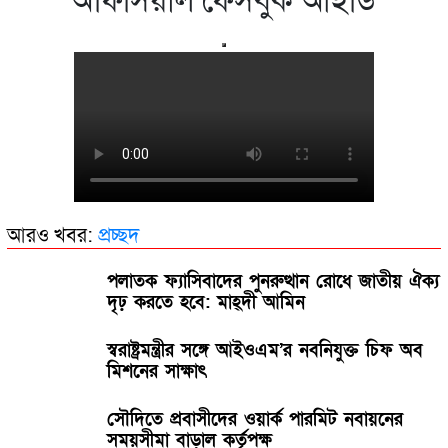
অফিসিয়াল ফেসবুক আইডি
আরও খবর:
প্রচ্ছদ
পলাতক ফ্যাসিবাদের পুনরুত্থান রোধে জাতীয় ঐক্য
দৃঢ় করতে হবে: মাহ্দী আমিন
স্বরাষ্ট্রমন্ত্রীর সঙ্গে আইওএম’র নবনিযুক্ত চিফ অব
মিশনের সাক্ষাৎ
সৌদিতে প্রবাসীদের ওয়ার্ক পারমিট নবায়নের
সময়সীমা বাড়াল কর্তৃপক্ষ