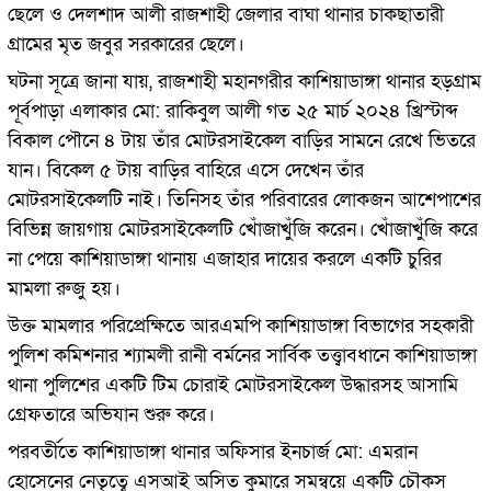
ছেলে ও দেলশাদ আলী রাজশাহী জেলার বাঘা থানার চাকছাতারী
গ্রামের মৃত জবুর সরকারের ছেলে।
ঘটনা সূত্রে জানা যায়, রাজশাহী মহানগরীর কাশিয়াডাঙ্গা থানার হড়গ্রাম
পূর্বপাড়া এলাকার মো: রাকিবুল আলী গত ২৫ মার্চ ২০২৪ খ্রিস্টাব্দ
বিকাল পৌনে ৪ টায় তাঁর মোটরসাইকেল বাড়ির সামনে রেখে ভিতরে
যান। বিকেল ৫ টায় বাড়ির বাহিরে এসে দেখেন তাঁর
মোটরসাইকেলটি নাই। তিনিসহ তাঁর পরিবারের লোকজন আশেপাশের
বিভিন্ন জায়গায় মোটরসাইকেলটি খোঁজাখুঁজি করেন। খোঁজাখুঁজি করে
না পেয়ে কাশিয়াডাঙ্গা থানায় এজাহার দায়ের করলে একটি চুরির
মামলা রুজু হয়।
উক্ত মামলার পরিপ্রেক্ষিতে আরএমপি কাশিয়াডাঙ্গা বিভাগের সহকারী
পুলিশ কমিশনার শ্যামলী রানী বর্মনের সার্বিক তত্ত্বাবধানে কাশিয়াডাঙ্গা
থানা পুলিশের একটি টিম চোরাই মোটরসাইকেল উদ্ধারসহ আসামি
গ্রেফতারে অভিযান শুরু করে।
পরবর্তীতে কাশিয়াডাঙ্গা থানার অফিসার ইনচার্জ মো: এমরান
হোসেনের নেতৃত্বে এসআই অসিত কুমারে সমন্বয়ে একটি চৌকস