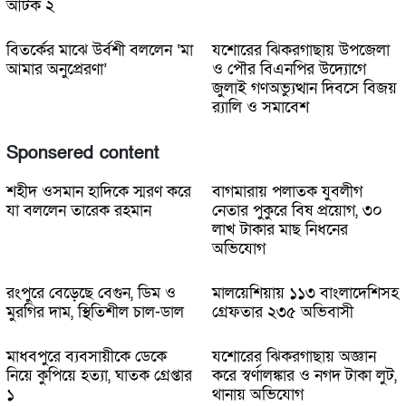
আটক ২
বিতর্কের মাঝে উর্বশী বললেন ‘মা
যশোরের ঝিকরগাছায় উপজেলা
আমার অনুপ্রেরণা’
ও পৌর বিএনপির উদ্যোগে
জুলাই গণঅভ্যুত্থান দিবসে বিজয়
র‌্যালি ও সমাবেশ
Sponsered content
শহীদ ওসমান হাদিকে স্মরণ করে
বাগমারায় পলাতক যুবলীগ
যা বললেন তারেক রহমান
নেতার পুকুরে বিষ প্রয়োগ, ৩০
লাখ টাকার মাছ নিধনের
অভিযোগ
রংপুরে বেড়েছে বেগুন, ডিম ও
মালয়েশিয়ায় ১১৩ বাংলাদেশিসহ
মুরগির দাম, স্থিতিশীল চাল-ডাল
গ্রেফতার ২৩৫ অভিবাসী
মাধবপুরে ব্যবসায়ীকে ডেকে
যশোরের ঝিকরগাছায় অজ্ঞান
নিয়ে কুপিয়ে হত্যা, ঘাতক গ্রেপ্তার
করে স্বর্ণালঙ্কার ও নগদ টাকা লুট,
১
থানায় অভিযোগ