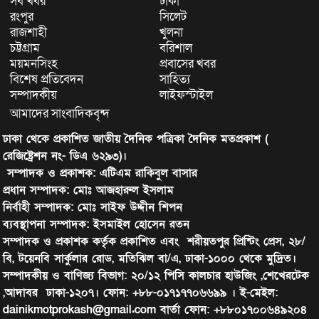
সব খবর
ঢাকা
রংপুর
সিলেট
রাজশাহী
খুলনা
চট্টগ্রাম
বরিশাল
ময়মনসিংহ
প্রবাসের খবর
বিশেষ প্রতিবেদন
সাহিত্য
সম্পাদকীয়
লাইফস্টাইল
আমাদের সাংবাদিকবৃন্দ
ঢাকা থেকে প্রকাশিত জাতীয় দৈনিক পত্রিকা দৈনিক মতপ্রকাশ (
রেজিষ্ট্রেশন নং- ডিএ ৬২৯৩)।
সম্পাদক ও প্রকাশক: এটিএম রাকিবুল বাসার
প্রধান সম্পাদক: মোঃ আজহারুল ইসলাম
নির্বাহী সম্পাদক: মোঃ সাইফ উদ্দীন শিপন
ব্যবস্থাপনা সম্পাদক: ইসমাইল হোসেন রতন
সম্পাদক ও প্রকাশক কর্তৃক প্রকাশিত এবং শরীয়তপুর প্রিন্টিং প্রেস, ২৮/
বি, টয়েনবি সার্কুলার রোড, মতিঝিল বা/এ, ঢাকা-১০০০ থেকে মুদ্রিত।
সম্পাদকীয় ও বাণিজ্য বিভাগ: ২০/১২ পিসি কালচার হাউজিং ,শেখেরটেক
,আদাবর ঢাকা-১২০৭। ফোন: +৮৮-০১৭১৭৭০৬৬৯৯ । ই-মেইল:
dainikmotprokash@gmail.com বার্তা ফোন: +৮৮০১৭০০৬৪৯২০৪