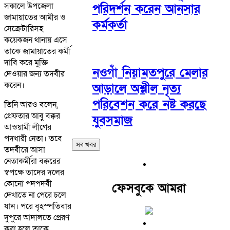
সকালে উপজেলা
পরিদর্শন করেন আনসার
জামায়াতের আমীর ও
কর্মকর্তা
সেক্রেটারিসহ
কয়েকজন থানায় এসে
তাকে জামায়াতের কর্মী
দাবি করে মুক্তি
নওগাঁ নিয়ামতপুরে মেলার
দেওয়ার জন্য তদবীর
করেন।
আড়ালে অশ্লীল নৃত্য
পরিবেশন করে নষ্ট করছে
তিনি আরও বলেন,
গ্রেফতার আবু বক্কর
যুবসমাজ
আওয়ামী লীগের
পদধারী নেতা। তবে
সব খবর
তদবীরে আসা
নেতাকর্মীরা বক্করের
স্বপক্ষে তাদের দলের
কোনো পদপদবী
ফেসবুকে আমরা
দেখাতে না পেরে চলে
যান। পরে বৃহস্পতিবার
দুপুরে আদালতে প্রেরণ
করা হলে তাকে