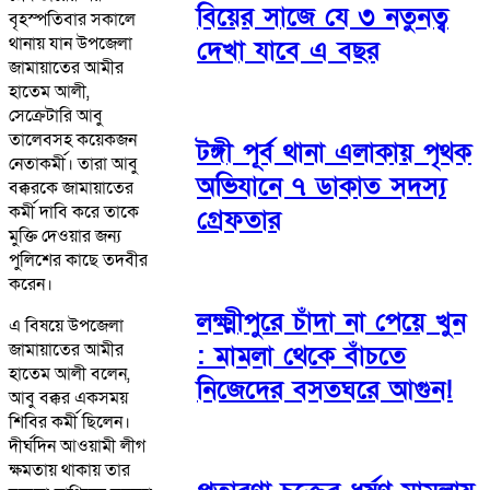
বিয়ের সাজে যে ৩ নতুনত্ব
বৃহস্পতিবার সকালে
থানায় যান উপজেলা
দেখা যাবে এ বছর
জামায়াতের আমীর
হাতেম আলী,
সেক্রেটারি আবু
তালেবসহ কয়েকজন
টঙ্গী পূর্ব থানা এলাকায় পৃথক
নেতাকর্মী। তারা আবু
অভিযানে ৭ ডাকাত সদস্য
বক্করকে জামায়াতের
কর্মী দাবি করে তাকে
গ্রেফতার
মুক্তি দেওয়ার জন্য
পুলিশের কাছে তদবীর
করেন।
লক্ষ্মীপুরে চাঁদা না পেয়ে খুন
এ বিষয়ে উপজেলা
জামায়াতের আমীর
: মামলা থেকে বাঁচতে
হাতেম আলী বলেন,
নিজেদের বসতঘরে আগুন!
আবু বক্কর একসময়
শিবির কর্মী ছিলেন।
দীর্ঘদিন আওয়ামী লীগ
ক্ষমতায় থাকায় তার