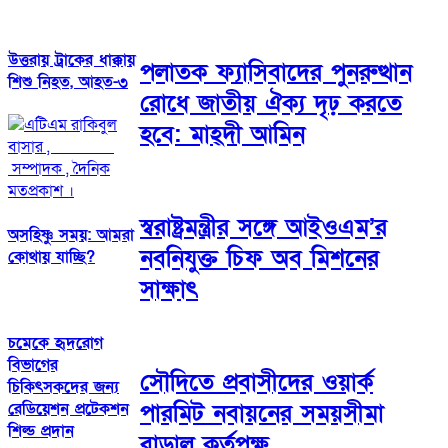
উত্তরায় ট্রাকের ধাক্কায়
পলাতক ফ্যাসিবাদের পুনরুত্থান
শিশু নিহত, আহত-৩
রোধে জাতীয় ঐক্য দৃঢ় করতে
হবে: মাহ্দী আমিন
স্বরাষ্ট্রমন্ত্রীর সঙ্গে আইওএম’র
অসহিষ্ণু সময়: আমরা
নবনিযুক্ত চিফ অব মিশনের
কোথায় যাচ্ছি?
সাক্ষাৎ
চমেকে হৃদরোগ
বিভাগের
সৌদিতে প্রবাসীদের ওয়ার্ক
চিকিৎসকদের জন্য
পারমিট নবায়নের সময়সীমা
রেডিয়েশন প্রটেকশন
শিল্ড প্রদান
বাড়াল কর্তৃপক্ষ