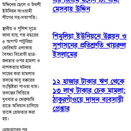
উদ্দিনের ছেলে ও উথলী
মেসবাহ উদ্দিন
ইউনিয়ন আওয়ামী
লীগের সহ-সভাপতি।
স্থানীয় ও পুলিশ সূত্রে
শিমুলিয়া ইউনিয়নে উন্নয়ন ও
জানা যায়, গত বছরের
৫ আগস্ট পাটুরিয়া
সুশাসনের প্রতিশ্রুতি খায়রুল
ফেরিঘাট এলাকায়
ইসলামের
বৈষম্য বিরোধী ছাত্র-
জনতার ওপর হামলা ও
নাশকতার ঘটনায়
দায়ের করা মামলার
১২ হাজার টাকার ঋণ থেকে
তদন্তে আবু বক্করের
সংশ্লিষ্টতা পাওয়া যায়।
১৩ লাখ টাকার চেক মামলা:
তদন্তের ভিত্তিতে
ঠাকুরগাঁওয়ে দাদন ব্যবসায়ী
বুধবার ৫ ফেব্রুয়ারি
রাতে অভিযান চালিয়ে
গ্রেপ্তার
তাকে গ্রেফতার করা
হয়।
গ্রেফতারের পর