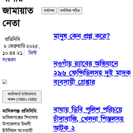
জামায়াত
সর্বশেষ
সর্বাধিক পঠিত
নেতা
মানুষ কেন প্রশ্ন করে?
প্রতিনিধি
৮ ফেব্রুয়ারি ২০২৫ ,
১০:৪৪:২১
প্রিন্ট
সংস্করণ
নওগাঁয় র‌্যাবের অভিযানে
২৯৬ ফেন্সিডিলসহ দুই মাদক
ব্যবসায়ী গ্রেপ্তার
ফটোকার্ড ডাউনলোড
করুন (1080×1080)
বাঘায় ডিবি পুলিশ পরিচয়ে
মানিকগঞ্জ প্রতিনিধি
:
চাঁদাবাজি, খেলনা পিস্তলসহ
মানিকগঞ্জের শিবালয়
উপজেলার উথলী
আটক ২
ইউনিয়ন আওয়ামী