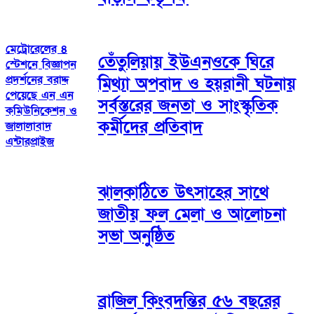
মেট্রোরেলের ৪
তেঁতুলিয়ায় ইউএনওকে ঘিরে
স্টেশনে বিজ্ঞাপন
প্রদর্শনের বরাদ্দ
মিথ্যা অপবাদ ও হয়রানী ঘটনায়
পেয়েছে এন এন
সর্বস্তরের জনতা ও সাংস্কৃতিক
কমিউনিকেশন ও
কর্মীদের প্রতিবাদ
জালালাবাদ
এন্টারপ্রাইজ
ঝালকাঠিতে উৎসাহের সাথে
জাতীয় ফল মেলা ও আলোচনা
সভা অনুষ্ঠিত
ব্রাজিল কিংবদন্তির ৫৬ বছরের