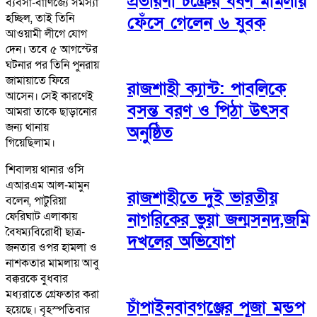
প্রতারণা চক্রের ধর্ষণ মামলায়
ব্যবসা-বাণিজ্যে সমস্যা
হচ্ছিল, তাই তিনি
ফেঁসে গেলেন ৬ যুবক
আওয়ামী লীগে যোগ
দেন। তবে ৫ আগস্টের
ঘটনার পর তিনি পুনরায়
জামায়াতে ফিরে
রাজশাহী ক্যান্ট: পাবলিকে
আসেন। সেই কারণেই
বসন্ত বরণ ও পিঠা উৎসব
আমরা তাকে ছাড়ানোর
জন্য থানায়
অনুষ্ঠিত
গিয়েছিলাম।
শিবালয় থানার ওসি
এআরএম আল-মামুন
রাজশাহীতে দুই ভারতীয়
বলেন, পাটুরিয়া
ফেরিঘাট এলাকায়
নাগরিকের ভুয়া জন্মসনদ,জমি
বৈষম্যবিরোধী ছাত্র-
দখলের অভিযোগ
জনতার ওপর হামলা ও
নাশকতার মামলায় আবু
বক্করকে বুধবার
মধ্যরাতে গ্রেফতার করা
চাঁপাইনবাবগঞ্জের পূজা মন্ডপ
হয়েছে। বৃহস্পতিবার