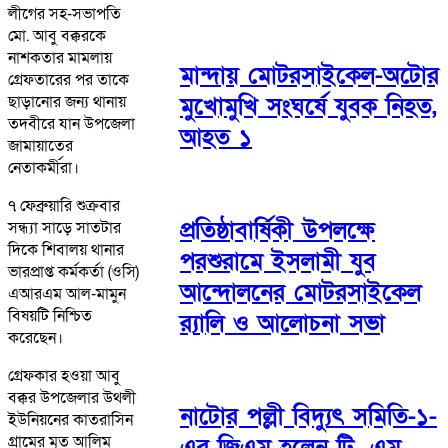
লীগের সহ-সভাপতি
মো. আবু বক্করকে
নাশকতার মামলায়
মান্দায় মোটরসাইকেল-অটোর
গ্রেফতারের পর তাকে
ছাড়ানোর জন্য থানায়
মুখোমুখি সংঘর্ষে যুবক নিহত,
তদবীরে যান উপজেলা
আহত ১
জামায়াতের
নেতাকর্মীরা।
৭ ফেব্রুয়ারি শুক্রবার
প্রতিষ্ঠাবার্ষিকী উপলক্ষে
সন্ধ্যা সাড়ে সাতটার
দিকে শিবালয় থানার
পরশুরামে ইসলামী যুব
ভারপ্রাপ্ত কর্মকর্তা (ওসি)
আন্দোলনের মোটরসাইকেল
এআরএম আল-মামুন
বিষয়টি নিশ্চিত
র‌্যালি ও আলোচনা সভা
করেছেন।
গ্রেফকার হওয়া আবু
বক্কর উপজেলার উথলী
নাটোর পল্লী বিদ্যুৎ সমিতি-১-
ইউনিয়নের কাতরাসিন
গ্রামের মৃত আলিম
এর জিএম হলেন টি. এম.