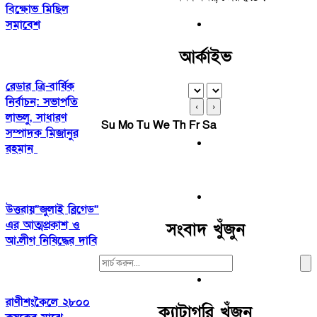
বিক্ষোভ মিছিল
সমাবেশ
আর্কাইভ
রেডার ত্রি-বার্ষিক
নির্বাচন: সভাপতি
‹
›
লাভলু, সাধারণ
Su
Mo
Tu
We
Th
Fr
Sa
সম্পাদক মিজানুর
রহমান
উত্তরায়”জুলাই ব্রিগেড”
এর আত্মপ্রকাশ ও
সংবাদ খুঁজুন
আ.লীগ নিষিদ্ধের দাবি
Search
For:
রাণীশংকৈলে ২৮০০
ক্যাটাগরি খুঁজুন