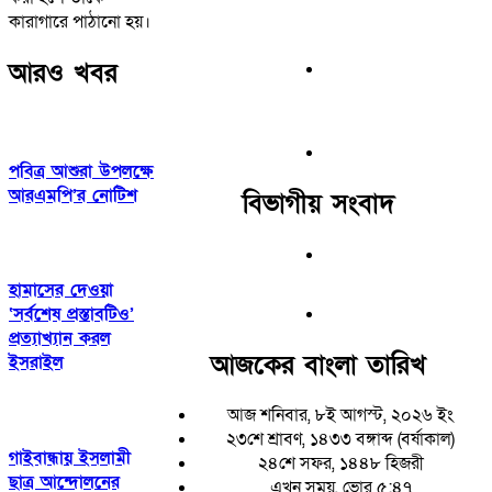
কারাগারে পাঠানো হয়।
আরও খবর
পবিত্র আশুরা উপলক্ষে
আরএমপি’র নোটিশ
বিভাগীয় সংবাদ
হামাসের দেওয়া
‘সর্বশেষ প্রস্তাবটিও’
প্রত্যাখ্যান করল
আজকের বাংলা তারিখ
ইসরাইল
আজ শনিবার, ৮ই আগস্ট, ২০২৬ ইং
২৩শে শ্রাবণ, ১৪৩৩ বঙ্গাব্দ (বর্ষাকাল)
গাইবান্ধায় ইসলামী
২৪শে সফর, ১৪৪৮ হিজরী
ছাত্র আন্দোলনের
এখন সময়, ভোর ৫:৪৭