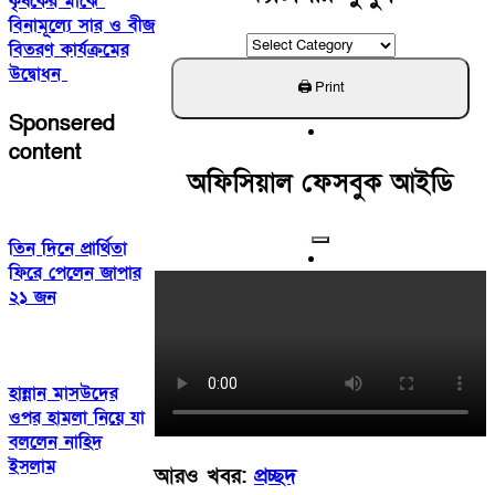
কৃষকের মাঝে
বিনামূল্যে সার ও বীজ
ক্যাটাগরি
বিতরণ কার্যক্রমের
খুঁজুন
উদ্বোধন
Sponsered
content
অফিসিয়াল ফেসবুক আইডি
তিন দিনে প্রার্থিতা
ফিরে পেলেন জাপার
২১ জন
হান্নান মাসউদের
ওপর হামলা নিয়ে যা
বললেন নাহিদ
ইসলাম
আরও খবর:
প্রচ্ছদ