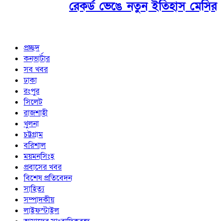
রেকর্ড ভেঙে নতুন ইতিহাস মেসির
প্রচ্ছদ
কনভার্টার
সব খবর
ঢাকা
রংপুর
সিলেট
রাজশাহী
খুলনা
চট্টগ্রাম
বরিশাল
ময়মনসিংহ
প্রবাসের খবর
বিশেষ প্রতিবেদন
সাহিত্য
সম্পাদকীয়
লাইফস্টাইল