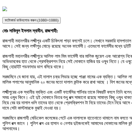
ফটোকার্ড ডাউনলোড করুন (1080×1080)
মোঃ সাকিবুল ইসলাম স্বাধীন, রাজশাহী:
রাজশাহী মহানগরীর লক্ষ্মীপুর একটি চিকিৎসা পাড়া বললেই চলে। সেখানে সরকারি হাসপাতাল
আসে। সেই জন্য লক্ষীপুর মোড়ে রয়েছে অনেক ফার্মেসী। এতগুলো ফার্মেসীর মধ্যে দুইটি
রাজশাহী মহানগরীর লক্ষ্মীপুরে আলিফ লাম মিম ফার্মেসী যার মালিক জুয়েল এবং আরোগ্য 
অভিভাবকের হাত থেকে প্রেসক্রিপশন নিয়ে সেই দোকানে হাজির হয় ওষুধ নিতে। যে ওষুধের দা
কিছু হোয়াইট গডফাদার ভাগ বসিয়ে থাকে।
সরজমিনে যে জানা যায়, এই দালাল চক্র লিডার হচ্ছে পাঞ্জা নামের এক ব্যক্তি। আলিফ 
মালিক পলাশের আনুমানিক ২০ জনের মতো দালাল কন্টাক করে রাখা আছে । বিশ জনের মধ্যে 
লক্ষ্মীপুরের এক স্থানীয় ব্যক্তি এবং একটি ফার্মেসির পার্টনার তাকে বিষয়টি বললে তি
সময় ওষুধ কিনে। এই দুই দোকানে ভিতর শুধু বক্স সাজানো রয়েছে সামান্য কিছু ওষুধ 
নিয়ে বের হয় দালাল গুলি তাদের হাত থেকে প্রেসক্রিপশন টা নিয়ে তাদের টেনে নিয়ে আ
দামে সেটা কাস্টমারকে বুঝাই দেওয়া হয়।
সরজমিনে রাজশাহী মেডিকেল কলেজের গেটে এক দালালকে হাতেনাতে থামালে নাম বলতে অনি
পুলিশ বক্স জানে । পুলিশ বক্স এর হাসান ও নেশার দুইজনকেই আমাদের দোকানের মালিক কন
আপনাদের।