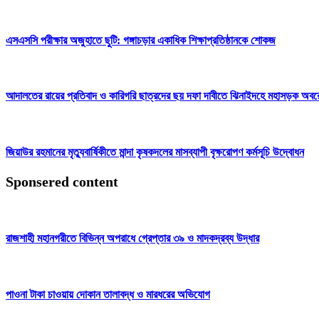
এসএসসি পরীক্ষার অজুহাতে ছুটি: গঙ্গাচড়ার একাধিক শিক্ষাপ্রতিষ্ঠানকে শোকজ
আদালতের রায়ের প্রতিবাদ ও কারিগরি ছাত্রদের ছয় দফা দাবীতে ঝিনাইদহে মহাসড়ক অব
জিয়াউর রহমানের মৃত্যুবার্ষিকীতে মান্দা কৃষকদলের মাসব্যাপী বৃক্ষরোপণ কর্মসূচি উদ্বোধন
Sponsered content
রাজশাহী মহানগরীতে বিভিন্ন অপরাধে গ্রেপ্তার ৩৯ ও মাদকদ্রব্য উদ্ধার
পাওনা টাকা চাওয়ায় দোকান তালাবদ্ধ ও মারধরের অভিযোগ