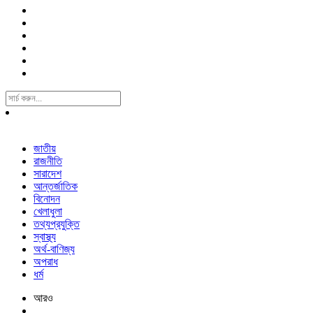
Search
For:
জাতীয়
রাজনীতি
সারাদেশ
আন্তর্জাতিক
বিনোদন
খেলাধুলা
তথ্যপ্রযুক্তি
স্বাস্থ্য
অর্থ-বাণিজ্য
অপরাধ
ধর্ম
আরও