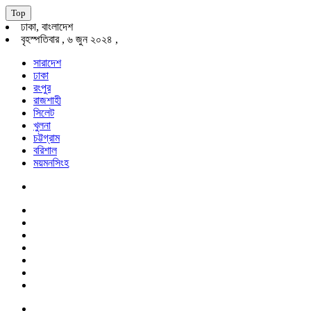
Top
ঢাকা, বাংলাদেশ
বৃহস্পতিবার , ৬ জুন ২০২৪ ,
সারাদেশ
ঢাকা
রংপুর
রাজশাহী
সিলেট
খুলনা
চট্টগ্রাম
বরিশাল
ময়মনসিংহ