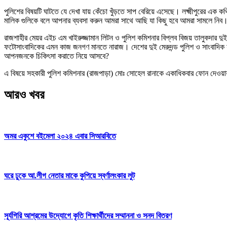
পুলিশের বিষয়টি ঘাটতে যে দেখা যায় কেঁচো খুঁড়তে সাপ বেরিয়ে এসেছে। লক্ষ্মীপুরে
মালিক গুলিকে বলে আপনার ব্যবসা করুন আমরা সাথে আছি যা কিছু হবে আমরা সামলে নিব
রাজশাহীর মেয়র এইচ এম খাইরুজ্জামান লিটন ও পুলিশ কমিশনার বিপ্লব বিজয় তালুকদার দুইজন
ফটোসাংবাদিকের এমন কাজ জনগণ মানতে নারাজ। দেশের দুই মেরুদন্ড পুলিশ ও সাংবাদিক 
আপনজনকে চিকিৎসা করাতে নিয়ে আসবে?
এ বিষয়ে সহকারী পুলিশ কমিশনার (রাজপাড়া) মোঃ সোহেল রানাকে একাধিকবার ফোন দেওয়ায়
আরও খবর
অমর একুশে বইমেলা ২০২৪ এবার সিআরবিতে
ঘরে ঢুকে আ.লীগ নেতার মাকে কুপিয়ে স্বর্ণালংকার লুট
সূর্যগিরি আশ্রমের উদ্যোগে কৃতি শিক্ষার্থীদের সম্মাননা ও সনদ বিতরণ