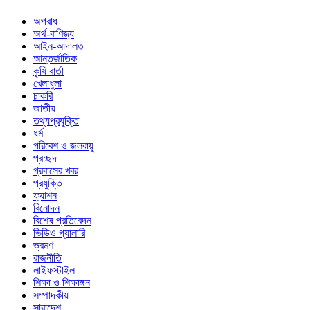
অপরাধ
অর্থ-বাণিজ্য
আইন-আদালত
আন্তর্জাতিক
কৃষি বার্তা
খেলাধুলা
চাকরি
জাতীয়
তথ্যপ্রযুক্তি
ধর্ম
পরিবেশ ও জলবায়ু
প্রচ্ছদ
প্রবাসের খবর
প্রযুক্তি
ফ্যাশন
বিনোদন
বিশেষ প্রতিবেদন
ভিডিও গ্যালারি
ভ্রমণ
রাজনীতি
লাইফস্টাইল
শিক্ষা ও শিক্ষাঙ্গন
সম্পাদকীয়
সারাদেশ