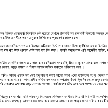
 সহ বিভিন্ন বেসরকারি ক্লিনিক গুলি রয়েছে যেখানে রাজশাহী সহ রাজশাহী বিভাগের সমস্ত জে
 ফার্মেসির নাম উঠে আসে মানুষকে জিম্মি করে প্রতারণার জালে ফেলা।
নিকেতন যার মালিক পলাশ এর বিরুদ্ধে অভিযোগ উঠে তারা দালাল দিয়ে হসপিটাল অথবা ক্লিনি
ম পাঁচ টাকা থাকলে সেটা হয়ে যায় বিশ টাকা। বাড়তি টাকার লাভ গুলি ফার্মেসীর মালিক, ক
লাম মিম ফার্মেসির দালাল হয়ে কাজ করে বেশিরভাগ সময় রকি, জিম ও জুয়েল নামক এক দাল
রুবেল, আব্দুর রহমান ও পিয়াস নামক ব্যক্তি সবাইকে পরিচালনা করে ।
নি বলেন, যদিও আমার এলাকা ভয় নেই তবু নাম না বলাই ভালো কারণ ওদের দুইজনের মধ্যে একজন 
থাকলেও থাকতে পারে। কোন রোগীর অভিভাবক যখন হাসপাতাল কিংবা ক্লিনিক থেকে ওষুধ কেনার
সে এই দোকানে কম দামে ওষুধ দেওয়ার আশায়। কাস্টমারকে দাঁড় করে রেখে পাশের যে কোন দ
চ্ছুক সে জানায়, আমি আরোগ্য নিকেতনে বেশিরভাগ কাস্টমার দিয়ে থাকি। এটা অনেকদিন
্টাক করে রেখেছে। আপনার এক সময় করে আসেন আমাদের বস পাঞ্জার সাথে পরিচয় করায় দিব 