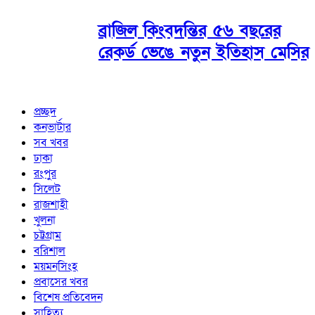
ব্রাজিল কিংবদন্তির ৫৬ বছরের
রেকর্ড ভেঙে নতুন ইতিহাস মেসির
প্রচ্ছদ
কনভার্টার
সব খবর
ঢাকা
রংপুর
সিলেট
রাজশাহী
খুলনা
চট্টগ্রাম
বরিশাল
ময়মনসিংহ
প্রবাসের খবর
বিশেষ প্রতিবেদন
সাহিত্য