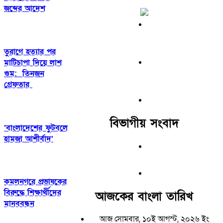
জব্দের আদেশ
তুরাগে হত্যার পর
মাটিচাপা দিয়ে লাশ
গুম: তিনজন
গ্রেফতার
বিভাগীয় সংবাদ
‘বাংলাদেশের ফুটবলে
হামজা আশীর্বাদ’
কমলনগরে প্রভাষকের
বিরুদ্ধে শিক্ষার্থীদের
আজকের বাংলা তারিখ
মানববন্ধন
আজ সোমবার, ১০ই আগস্ট, ২০২৬ ইং