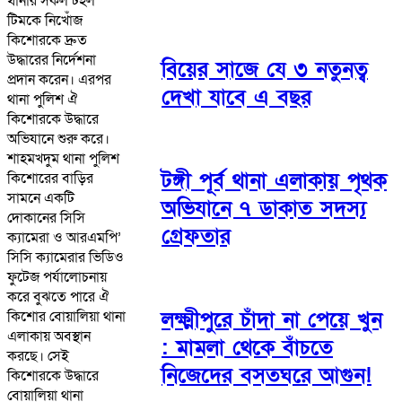
থানার সকল টহল
টিমকে নিখোঁজ
কিশোরকে দ্রুত
উদ্ধারের নির্দেশনা
বিয়ের সাজে যে ৩ নতুনত্ব
প্রদান করেন। এরপর
দেখা যাবে এ বছর
থানা পুলিশ ঐ
কিশোরকে উদ্ধারে
অভিযানে শুরু করে।
শাহমখদুম থানা পুলিশ
টঙ্গী পূর্ব থানা এলাকায় পৃথক
কিশোরের বাড়ির
সামনে একটি
অভিযানে ৭ ডাকাত সদস্য
দোকানের সিসি
গ্রেফতার
ক্যামেরা ও আরএমপি’
সিসি ক্যামেরার ভিডিও
ফুটেজ পর্যালোচনায়
করে বুঝতে পারে ঐ
লক্ষ্মীপুরে চাঁদা না পেয়ে খুন
কিশোর বোয়ালিয়া থানা
এলাকায় অবস্থান
: মামলা থেকে বাঁচতে
করছে। সেই
নিজেদের বসতঘরে আগুন!
কিশোরকে উদ্ধারে
বোয়ালিয়া থানা