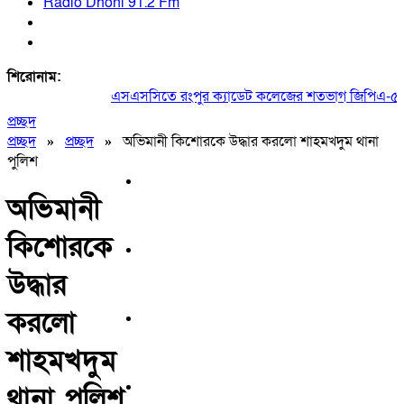
Radio Dhoni 91.2 Fm
শিরোনাম:
এসএসসিতে রংপুর ক্যাডেট কলেজের শতভাগ জিপিএ-৫
প্রচ্ছদ
প্রচ্ছদ
»
প্রচ্ছদ
»
অভিমানী কিশোরকে উদ্ধার করলো শাহমখদুম থানা
পুলিশ
অভিমানী
কিশোরকে
উদ্ধার
করলো
শাহমখদুম
থানা পুলিশ