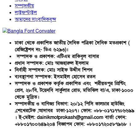
সম্পাদকীয়
লাইফস্টাইল
আমাদের সাংবাদিকবৃন্দ
ঢাকা থেকে প্রকাশিত জাতীয় দৈনিক পত্রিকা দৈনিক মতপ্রকাশ (
রেজিষ্ট্রেশন নং- ডিএ ৬২৯৩)।
সম্পাদক ও প্রকাশক: এটিএম রাকিবুল বাসার
প্রধান সম্পাদক: মোঃ আজহারুল ইসলাম
নির্বাহী সম্পাদক: মোঃ সাইফ উদ্দীন শিপন
ব্যবস্থাপনা সম্পাদক: ইসমাইল হোসেন রতন
সম্পাদক ও প্রকাশক কর্তৃক প্রকাশিত এবং শরীয়তপুর প্রিন্টিং
প্রেস, ২৮/বি, টয়েনবি সার্কুলার রোড, মতিঝিল বা/এ, ঢাকা-১০০০
থেকে মুদ্রিত।
সম্পাদকীয় ও বাণিজ্য বিভাগ: ২০/১২ পিসি কালচার হাউজিং
,শেখেরটেক ,আদাবর ঢাকা-১২০৭। ফোন: +৮৮-০১৭১৭৭০৬৬৯৯
। ই-মেইল: dainikmotprokash@gmail.com বার্তা ফোন:
+৮৮০১৭০০৬৪৯২০৪ বিজ্ঞাপন ফোন: +৮৮০১৭২০৫৮৭৯৬৮ ।