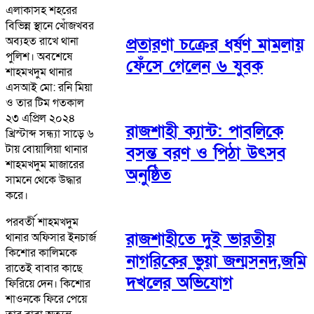
এলাকাসহ শহরের
বিভিন্ন স্থানে খোঁজখবর
প্রতারণা চক্রের ধর্ষণ মামলায়
অব্যহত রাখে থানা
পুলিশ। অবশেষে
ফেঁসে গেলেন ৬ যুবক
শাহমখদুম থানার
এসআই মো: রনি মিয়া
ও তার টিম গতকাল
২৩ এপ্রিল ২০২৪
রাজশাহী ক্যান্ট: পাবলিকে
খ্রিস্টাব্দ সন্ধ্যা সাড়ে ৬
টায় বোয়ালিয়া থানার
বসন্ত বরণ ও পিঠা উৎসব
শাহমখদুম মাজারের
অনুষ্ঠিত
সামনে থেকে উদ্ধার
করে।
পরবর্তী শাহমখদুম
রাজশাহীতে দুই ভারতীয়
থানার অফিসার ইনচার্জ
কিশোর কালিমকে
নাগরিকের ভুয়া জন্মসনদ,জমি
রাতেই বাবার কাছে
দখলের অভিযোগ
ফিরিয়ে দেন। কিশোর
শাওনকে ফিরে পেয়ে