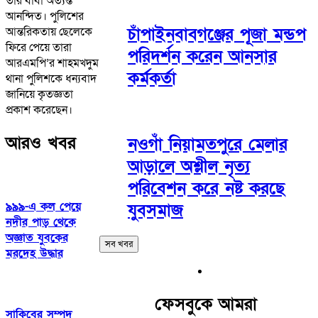
তার বাবা অত্যন্ত
আনন্দিত। পুলিশের
চাঁপাইনবাবগঞ্জের পূজা মন্ডপ
আন্তরিকতায় ছেলেকে
ফিরে পেয়ে তারা
পরিদর্শন করেন আনসার
আরএমপি’র শাহমখদুম
কর্মকর্তা
থানা পুলিশকে ধন্যবাদ
জানিয়ে কৃতজ্ঞতা
প্রকাশ করেছেন।
আরও খবর
নওগাঁ নিয়ামতপুরে মেলার
আড়ালে অশ্লীল নৃত্য
পরিবেশন করে নষ্ট করছে
৯৯৯-এ কল পেয়ে
যুবসমাজ
নদীর পাড় থেকে
অজ্ঞাত যুবকের
সব খবর
মরদেহ উদ্ধার
ফেসবুকে আমরা
সাকিবের সম্পদ