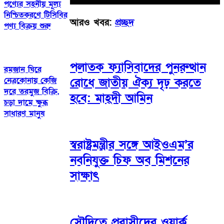
পণ্যের সহনীয় মূল্য
নিশ্চিতকরণে টিসিবির
আরও খবর:
প্রচ্ছদ
পণ্য বিক্রয় শুরু
পলাতক ফ্যাসিবাদের পুনরুত্থান
রমজান ঘিরে
নেত্রকোনায় কেজি
রোধে জাতীয় ঐক্য দৃঢ় করতে
দরে তরমুজ বিক্রি,
হবে: মাহ্দী আমিন
চড়া দামে ক্ষুব্ধ
সাধারণ মানুষ
স্বরাষ্ট্রমন্ত্রীর সঙ্গে আইওএম’র
নবনিযুক্ত চিফ অব মিশনের
সাক্ষাৎ
সৌদিতে প্রবাসীদের ওয়ার্ক