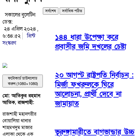
সর্বশেষ
সর্বাধিক পঠিত
সকালের বুলেটিন
ডেক্স:
২৪ এপ্রিল ২০২৪ ,
৬:৩৪:৫২
প্রিন্ট
১৪৪ ধারা উপেক্ষা করে
সংস্করণ
প্রবাসীর জমি দখলের চেষ্টা
২০ আগস্ট রাষ্ট্রপতি নির্বাচন :
ফটোকার্ড ডাউনলোড
মির্জা ফখরুলকে ঘিরে
করুন (1080×1080)
আলোচনা, প্রার্থী দেবে না
মো: আতিকুর রহমান
জামায়াত
আতিক, রাজশাহী:
রাজশাহী মহানগরীর
বোয়ালিয়া থানার
শাহমখদুম মাজার
ভূরুঙ্গামারীতে বাগভান্ডার উচ্চ
এলাকা থেকে এক