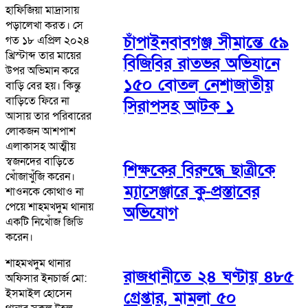
হাফিজিয়া মাদ্রাসায়
পড়ালেখা করত। সে
চাঁপাইনবাবগঞ্জ সীমান্তে ৫৯
গত ১৮ এপ্রিল ২০২৪
খ্রিস্টাব্দ তার মায়ের
বিজিবির রাতভর অভিযানে
উপর অভিমান করে
১৫০ বোতল নেশাজাতীয়
বাড়ি বের হয়। কিন্তু
বাড়িতে ফিরে না
সিরাপসহ আটক ১
আসায় তার পরিবারের
লোকজন আশপাশ
এলাকাসহ আত্মীয়
স্বজনদের বাড়িতে
শিক্ষকের বিরুদ্ধে ছাত্রীকে
খোঁজাখুঁজি করেন।
ম্যাসেঞ্জারে কু-প্রস্তাবের
শাওনকে কোথাও না
পেয়ে শাহমখদুম থানায়
অভিযোগ
একটি নিখোঁজ জিডি
করেন।
শাহমখদুম থানার
রাজধানীতে ২৪ ঘণ্টায় ৪৮৫
অফিসার ইনচার্জ মো:
ইসমাইল হোসেন
গ্রেপ্তার, মামলা ৫০