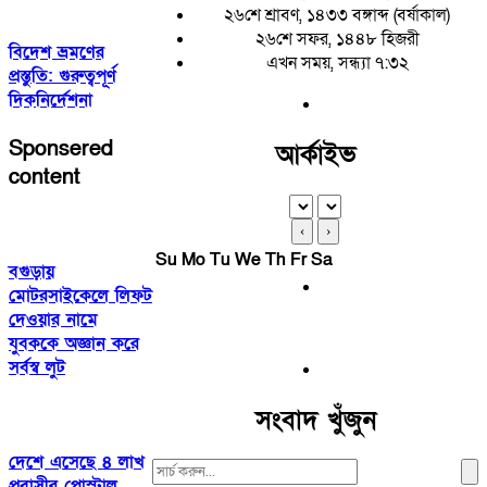
২৬শে শ্রাবণ, ১৪৩৩ বঙ্গাব্দ (বর্ষাকাল)
২৬শে সফর, ১৪৪৮ হিজরী
বিদেশ ভ্রমণের
এখন সময়, সন্ধ্যা ৭:৩২
প্রস্তুতি: গুরুত্বপূর্ণ
দিকনির্দেশনা
Sponsered
আর্কাইভ
content
‹
›
Su
Mo
Tu
We
Th
Fr
Sa
বগুড়ায়
মোটরসাইকেলে লিফট
দেওয়ার নামে
যুবককে অজ্ঞান করে
সর্বস্ব লুট
সংবাদ খুঁজুন
দেশে এসেছে ৪ লাখ
Search
প্রবাসীর পোস্টাল