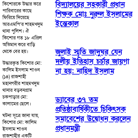
বিদ্যালয়ের সহকারী প্রধান
কিশোরকে উদ্ধার করে
পারিবারের কাছে
শিক্ষক মোঃ নুরুল ইসলামের
ফিরিয়ে দিয়েছে
ইন্তেকাল
আরএমপি’র শাহমখদুম
থানা পুলিশ। ঐ
কিশোর গত ১৮ এপ্রিল
অভিমান করে বাড়ি
জুলাই স্মৃতি জাদুঘর যেন
থেকে বের হয়।
দলীয় ইতিহাস চর্চার জায়গা
উদ্ধারকৃত কিশোর মো:
না হয়: নাহিদ ইসলাম
কালিম ইসলাম শাওন
(১৪) রাজশাহী
মহানগরীর শাহমখদুম
থানার বড়বনগ্রাম
চকপাড়ার মো:
ড্যাবের ৩৭ তম
কালামের ছেলে।
প্রতিষ্ঠাবার্ষিকীতে চিকিৎসক
ঘটনা সূত্রে জানা যায়,
সমাবেশের উদ্বোধন করলেন
কিশোর মো: কালিম
প্রধানমন্ত্রী
ইসলাম শাওন
রাজশাহীর একটি