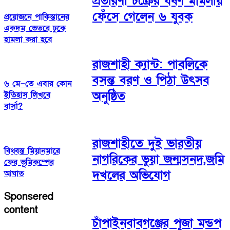
প্রতারণা চক্রের ধর্ষণ মামলায়
ফেঁসে গেলেন ৬ যুবক
প্রয়োজনে পাকিস্তানের
একদম ভেতরে ঢুকে
হামলা করা হবে
রাজশাহী ক্যান্ট: পাবলিকে
বসন্ত বরণ ও পিঠা উৎসব
৬ মে–তে এবার কোন
অনুষ্ঠিত
ইতিহাস লিখবে
বার্সা?
রাজশাহীতে দুই ভারতীয়
বিধ্বস্ত মিয়ানমারে
নাগরিকের ভুয়া জন্মসনদ,জমি
ফের ভূমিকম্পের
দখলের অভিযোগ
আঘাত
Sponsered
content
চাঁপাইনবাবগঞ্জের পূজা মন্ডপ