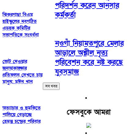
পরিদর্শন করেন আনসার
কর্মকর্তা
ঝিকরগাছা বিএম
হাইস্কুলের নবগঠিত
এডহক কমিটির
সভাপতিকে সংবর্ধনা
নওগাঁ নিয়ামতপুরে মেলার
আড়ালে অশ্লীল নৃত্য
পরিবেশন করে নষ্ট করছে
ভোট দেওয়ার
জনআকাঙ্ক্ষার
যুবসমাজ
প্রতিফলন দেখতে চায়
মানুষ: মঈন খান
সব খবর
অত্যাচার ও হুমকিতে
ফেসবুকে আমরা
পালিয়ে বেড়াচ্ছে
হেমন্ত চন্দ্রের পরিবার