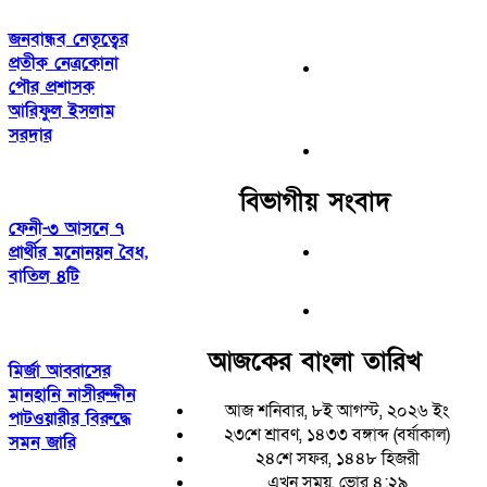
জনবান্ধব নেতৃত্বের
প্রতীক নেত্রকোনা
পৌর প্রশাসক
আরিফুল ইসলাম
সরদার
বিভাগীয় সংবাদ
ফেনী-৩ আসনে ৭
প্রার্থীর মনোনয়ন বৈধ,
বাতিল ৪টি
আজকের বাংলা তারিখ
মির্জা আব্বাসের
মানহানি নাসীরুদ্দীন
আজ শনিবার, ৮ই আগস্ট, ২০২৬ ইং
পাটওয়ারীর বিরুদ্ধে
২৩শে শ্রাবণ, ১৪৩৩ বঙ্গাব্দ (বর্ষাকাল)
সমন জারি
২৪শে সফর, ১৪৪৮ হিজরী
এখন সময়, ভোর ৪:২৯