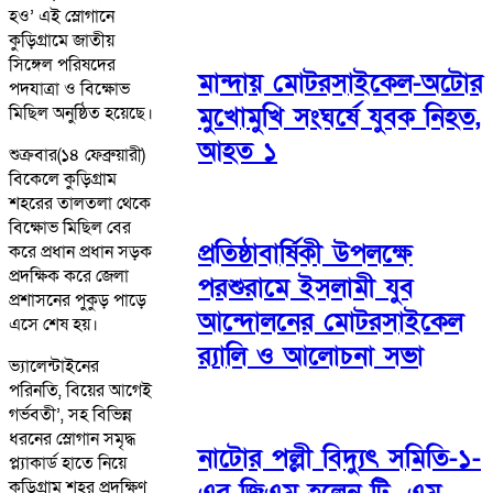
হও’ এই স্লোগানে
কুড়িগ্রামে জাতীয়
সিঙ্গেল পরিষদের
মান্দায় মোটরসাইকেল-অটোর
পদযাত্রা ও বিক্ষোভ
মুখোমুখি সংঘর্ষে যুবক নিহত,
মিছিল অনুষ্ঠিত হয়েছে।
আহত ১
শুক্রবার(১৪ ফেব্রুয়ারী)
বিকেলে কুড়িগ্রাম
শহরের তালতলা থেকে
বিক্ষোভ মিছিল বের
প্রতিষ্ঠাবার্ষিকী উপলক্ষে
করে প্রধান প্রধান সড়ক
প্রদক্ষিক করে জেলা
পরশুরামে ইসলামী যুব
প্রশাসনের পুকুড় পাড়ে
আন্দোলনের মোটরসাইকেল
এসে শেষ হয়।
র‌্যালি ও আলোচনা সভা
ভ্যালেন্টাইনের
পরিনতি, বিয়ের আগেই
গর্ভবতী’, সহ বিভিন্ন
ধরনের স্লোগান সমৃদ্ধ
নাটোর পল্লী বিদ্যুৎ সমিতি-১-
প্ল্যাকার্ড হাতে নিয়ে
কুড়িগ্রাম শহর প্রদক্ষিণ
এর জিএম হলেন টি. এম.