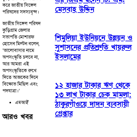
করে জাতীয় সিঙ্গেল
মেসবাহ উদ্দিন
পরিষদের সদস্যবৃন্দ।
জাতীয় সিঙ্গেল পরিষদ
কুড়িগ্রাম জেলার
শিমুলিয়া ইউনিয়নে উন্নয়ন ও
সভাপতি মোশারফ
হোসেন মিল্টন বলেন,
সুশাসনের প্রতিশ্রুতি খায়রুল
‘ভালোবাসার নামে
ইসলামের
অপসংস্কৃতি চলবে না,
আর আমরা এই
অপসংস্কৃতিকে রুখে
দিতে আজকের দিনে
১২ হাজার টাকার ঋণ থেকে
বিক্ষোভ মিছিল এবং
পদযাত্রা।’
১৩ লাখ টাকার চেক মামলা:
এমআই
ঠাকুরগাঁওয়ে দাদন ব্যবসায়ী
গ্রেপ্তার
আরও খবর