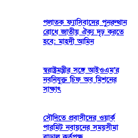
পলাতক ফ্যাসিবাদের পুনরুত্থান
রোধে জাতীয় ঐক্য দৃঢ় করতে
হবে: মাহ্দী আমিন
স্বরাষ্ট্রমন্ত্রীর সঙ্গে আইওএম’র
নবনিযুক্ত চিফ অব মিশনের
সাক্ষাৎ
সৌদিতে প্রবাসীদের ওয়ার্ক
পারমিট নবায়নের সময়সীমা
বাড়াল কর্তৃপক্ষ