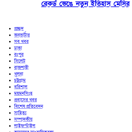
রেকর্ড ভেঙে নতুন ইতিহাস মেসির
প্রচ্ছদ
কনভার্টার
সব খবর
ঢাকা
রংপুর
সিলেট
রাজশাহী
খুলনা
চট্টগ্রাম
বরিশাল
ময়মনসিংহ
প্রবাসের খবর
বিশেষ প্রতিবেদন
সাহিত্য
সম্পাদকীয়
লাইফস্টাইল