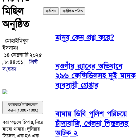
মিছিল
সর্বশেষ
সর্বাধিক পঠিত
অনুষ্ঠিত
মানুষ কেন প্রশ্ন করে?
মোহাইমিনুল
ইসলামঃ
১৪ ফেব্রুয়ারি ২০২৫
, ৮:৪৪:৩১
প্রিন্ট
নওগাঁয় র‌্যাবের অভিযানে
সংস্করণ
২৯৬ ফেন্সিডিলসহ দুই মাদক
ব্যবসায়ী গ্রেপ্তার
ফটোকার্ড ডাউনলোড
করুন (1080×1080)
বাঘায় ডিবি পুলিশ পরিচয়ে
চাঁদাবাজি, খেলনা পিস্তলসহ
ধরা পড়লে চিপায়, নিয়ে
যাবো থানায়। দুনিয়ার
আটক ২
সিঙ্গেল, এক হও এক