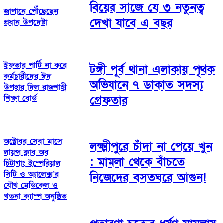
বিয়ের সাজে যে ৩ নতুনত্ব
জাপানে পৌঁছেছেন
দেখা যাবে এ বছর
প্রধান উপদেষ্টা
ইফতার পার্টি না করে
টঙ্গী পূর্ব থানা এলাকায় পৃথক
কর্মচারীদের ঈদ
অভিযানে ৭ ডাকাত সদস্য
উপহার দিল রাজশাহী
গ্রেফতার
শিক্ষা বোর্ড
অক্টোবর সেবা মাসে
লক্ষ্মীপুরে চাঁদা না পেয়ে খুন
লায়ন্স ক্লাব অব
: মামলা থেকে বাঁচতে
চিটাগাং ইম্পেরিয়াল
সিটি ও অ্যালেক্স’র
নিজেদের বসতঘরে আগুন!
যৌথ মেডিকেল ও
খতনা ক্যাম্প অনুষ্ঠিত