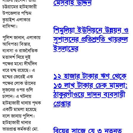
সক্রিয় ছিলেন। তাঁরা
মেসবাহ উদ্দিন
চট্টগ্রামের হাটহাজারী
উপজেলার পশ্চিম
কুয়াইশ এলাকার
বাসিন্দা।
শিমুলিয়া ইউনিয়নে উন্নয়ন ও
পুলিশ জানান, এলাকায়
সুশাসনের প্রতিশ্রুতি খায়রুল
আধিপত্য বিস্তার,
ইসলামের
ব্যবসা ও রাজনৈতিক
মতাদর্শ নিয়ে দুই
পক্ষের মধ্যে দীর্ঘদিন
ধরে দ্বন্দ্ব রয়েছে। এ
১২ হাজার টাকার ঋণ থেকে
দ্বন্দ্বের জেরেই এক
পক্ষের লোক তাঁদের
১৩ লাখ টাকার চেক মামলা:
দুজনের ওপর গুলি
ঠাকুরগাঁওয়ে দাদন ব্যবসায়ী
চালান। এ ঘটনায়
গ্রেপ্তার
হাটহাজারী থানায় পৃথক
একটি মামলা হয়েছে
বলে জানায় পুলিশ।
হাটহাজারী থানার
ভারপ্রাপ্ত কর্মকর্তা মো.
বিয়ের সাজে যে ৩ নতুনত্ব