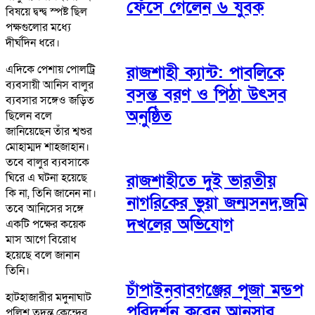
ফেঁসে গেলেন ৬ যুবক
বিষয়ে দ্বন্দ্ব স্পষ্ট ছিল
পক্ষগুলোর মধ্যে
দীর্ঘদিন ধরে।
রাজশাহী ক্যান্ট: পাবলিকে
এদিকে পেশায় পোলট্রি
ব্যবসায়ী আনিস বালুর
বসন্ত বরণ ও পিঠা উৎসব
ব্যবসার সঙ্গেও জড়িত
অনুষ্ঠিত
ছিলেন বলে
জানিয়েছেন তাঁর শ্বশুর
মোহাম্মদ শাহজাহান।
তবে বালুর ব্যবসাকে
ঘিরে এ ঘটনা হয়েছে
রাজশাহীতে দুই ভারতীয়
কি না, তিনি জানেন না।
নাগরিকের ভুয়া জন্মসনদ,জমি
তবে আনিসের সঙ্গে
দখলের অভিযোগ
একটি পক্ষের কয়েক
মাস আগে বিরোধ
হয়েছে বলে জানান
তিনি।
চাঁপাইনবাবগঞ্জের পূজা মন্ডপ
হাটহাজারীর মদুনাঘাট
পরিদর্শন করেন আনসার
পুলিশ তদন্ত কেন্দ্রের