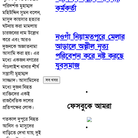
পরিদর্শক মুহাম্মদ
কর্মকর্তা
মহিউদ্দিন সুমন বলেন,
মাসুদ কায়সার হত্যার
ঘটনায় করা মামলায়
চারজনের নাম উল্লেখ
নওগাঁ নিয়ামতপুরে মেলার
করে এবং আরও
আড়ালে অশ্লীল নৃত্য
দুজনকে অজ্ঞাতনামা
আসামি করা হয়। এর
পরিবেশন করে নষ্ট করছে
মধ্যে একজন নগরের
যুবসমাজ
পাঁচলাইশ থানার শীর্ষ
সন্ত্রাসী মুহাম্মদ
সাজ্জাদ। আসামিদের
সব খবর
মধ্যে দুজন নিহত
ব্যক্তিদের একই
রাজনৈতিক দলের
ফেসবুকে আমরা
প্রতিপক্ষের লোক।
গতকাল দুপুরে নিহত
আনিস ও মাসুদের
বাড়িতে দেখা যায়, দুই