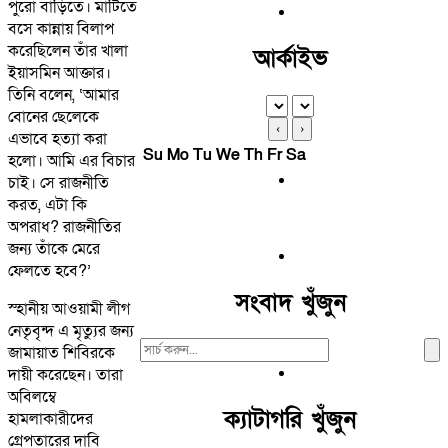
পুরো বাড়িতে। মাটিতে
বসে কান্নায় বিলাপ
করেছিলেন তাঁর খালা
আর্কাইভ
ইয়াসমিন আক্তার।
তিনি বলেন, ‘আমার
বোনের ছেলেকে
‹
›
এভাবে হত্যা করা
Su
Mo
Tu
We
Th
Fr
Sa
হলো। আমি এর বিচার
চাই। সে রাজনীতি
করত, এটা কি
অপরাধ? রাজনীতির
জন্য তাঁকে মেরে
ফেলতে হবে?’
সংবাদ খুঁজুন
স্হানীয় আওয়ামী লীগ
নেতৃবৃন্দ এ মৃত্যুর জন্য
Search
জামায়াত শিবিরকে
For:
দায়ী করেছেন। তারা
অবিলম্বে
ক্যাটাগরি খুঁজুন
হামলাকারীদের
গ্রেপতারের দাবি