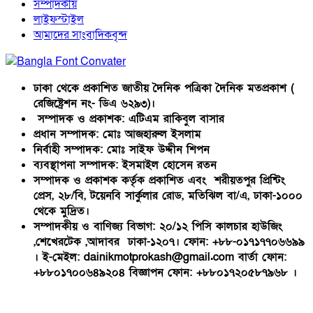
সম্পাদকীয়
লাইফস্টাইল
আমাদের সাংবাদিকবৃন্দ
ঢাকা থেকে প্রকাশিত জাতীয় দৈনিক পত্রিকা দৈনিক মতপ্রকাশ (
রেজিষ্ট্রেশন নং- ডিএ ৬২৯৩)।
সম্পাদক ও প্রকাশক: এটিএম রাকিবুল বাসার
প্রধান সম্পাদক: মোঃ আজহারুল ইসলাম
নির্বাহী সম্পাদক: মোঃ সাইফ উদ্দীন শিপন
ব্যবস্থাপনা সম্পাদক: ইসমাইল হোসেন রতন
সম্পাদক ও প্রকাশক কর্তৃক প্রকাশিত এবং শরীয়তপুর প্রিন্টিং
প্রেস, ২৮/বি, টয়েনবি সার্কুলার রোড, মতিঝিল বা/এ, ঢাকা-১০০০
থেকে মুদ্রিত।
সম্পাদকীয় ও বাণিজ্য বিভাগ: ২০/১২ পিসি কালচার হাউজিং
,শেখেরটেক ,আদাবর ঢাকা-১২০৭। ফোন: +৮৮-০১৭১৭৭০৬৬৯৯
। ই-মেইল: dainikmotprokash@gmail.com বার্তা ফোন:
+৮৮০১৭০০৬৪৯২০৪ বিজ্ঞাপন ফোন: +৮৮০১৭২০৫৮৭৯৬৮ ।