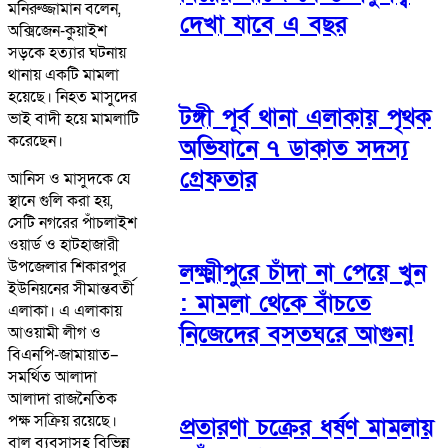
মনিরুজ্জামান বলেন,
দেখা যাবে এ বছর
অক্সিজেন-কুয়াইশ
সড়কে হত্যার ঘটনায়
থানায় একটি মামলা
হয়েছে। নিহত মাসুদের
টঙ্গী পূর্ব থানা এলাকায় পৃথক
ভাই বাদী হয়ে মামলাটি
করেছেন।
অভিযানে ৭ ডাকাত সদস্য
গ্রেফতার
আনিস ও মাসুদকে যে
স্থানে গুলি করা হয়,
সেটি নগরের পাঁচলাইশ
ওয়ার্ড ও হাটহাজারী
উপজেলার শিকারপুর
লক্ষ্মীপুরে চাঁদা না পেয়ে খুন
ইউনিয়নের সীমান্তবর্তী
: মামলা থেকে বাঁচতে
এলাকা। এ এলাকায়
নিজেদের বসতঘরে আগুন!
আওয়ামী লীগ ও
বিএনপি-জামায়াত–
সমর্থিত আলাদা
আলাদা রাজনৈতিক
পক্ষ সক্রিয় রয়েছে।
প্রতারণা চক্রের ধর্ষণ মামলায়
বালু ব্যবসাসহ বিভিন্ন