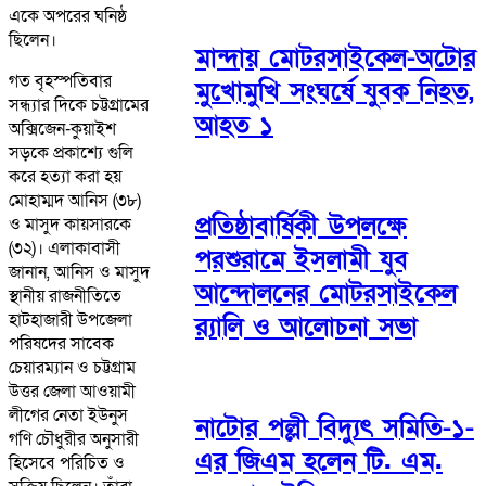
একে অপরের ঘনিষ্ঠ
ছিলেন।
মান্দায় মোটরসাইকেল-অটোর
গত বৃহস্পতিবার
মুখোমুখি সংঘর্ষে যুবক নিহত,
সন্ধ্যার দিকে চট্টগ্রামের
আহত ১
অক্সিজেন-কুয়াইশ
সড়কে প্রকাশ্যে গুলি
করে হত্যা করা হয়
মোহাম্মদ আনিস (৩৮)
প্রতিষ্ঠাবার্ষিকী উপলক্ষে
ও মাসুদ কায়সারকে
(৩২)। এলাকাবাসী
পরশুরামে ইসলামী যুব
জানান, আনিস ও মাসুদ
আন্দোলনের মোটরসাইকেল
স্থানীয় রাজনীতিতে
হাটহাজারী উপজেলা
র‌্যালি ও আলোচনা সভা
পরিষদের সাবেক
চেয়ারম্যান ও চট্টগ্রাম
উত্তর জেলা আওয়ামী
লীগের নেতা ইউনুস
নাটোর পল্লী বিদ্যুৎ সমিতি-১-
গণি চৌধুরীর অনুসারী
এর জিএম হলেন টি. এম.
হিসেবে পরিচিত ও