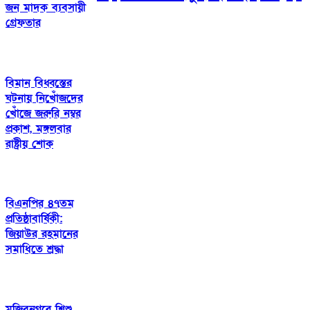
জন মাদক ব্যবসায়ী
গ্রেফতার
বিমান বিধ্বস্তের
ঘটনায় নিখোঁজদের
খোঁজে জরুরি নম্বর
প্রকাশ, মঙ্গলবার
রাষ্ট্রীয় শোক
বিএনপির ৪৭তম
প্রতিষ্ঠাবার্ষিকী:
জিয়াউর রহমানের
সমাধিতে শ্রদ্ধা
মুজিবনগরে শিশু