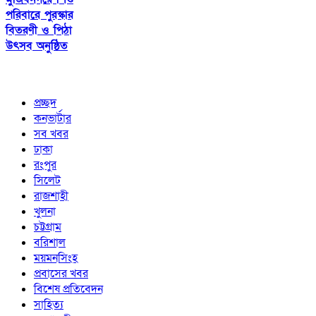
পরিবারে পুরস্কার
বিতরণী ও পিঠা
উৎসব অনুষ্ঠিত
প্রচ্ছদ
কনভার্টার
সব খবর
ঢাকা
রংপুর
সিলেট
রাজশাহী
খুলনা
চট্টগ্রাম
বরিশাল
ময়মনসিংহ
প্রবাসের খবর
বিশেষ প্রতিবেদন
সাহিত্য