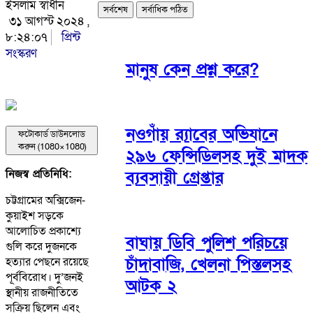
ইসলাম স্বাধীন
সর্বশেষ
সর্বাধিক পঠিত
৩১ আগস্ট ২০২৪ ,
৮:২৪:০৭
প্রিন্ট
সংস্করণ
মানুষ কেন প্রশ্ন করে?
নওগাঁয় র‌্যাবের অভিযানে
ফটোকার্ড ডাউনলোড
করুন (1080×1080)
২৯৬ ফেন্সিডিলসহ দুই মাদক
নিজস্ব প্রতিনিধি:
ব্যবসায়ী গ্রেপ্তার
চট্টগ্রামের অক্সিজেন-
কুয়াইশ সড়কে
আলোচিত প্রকাশ্যে
বাঘায় ডিবি পুলিশ পরিচয়ে
গুলি করে দুজনকে
চাঁদাবাজি, খেলনা পিস্তলসহ
হত্যার পেছনে রয়েছে
পূর্ববিরোধ। দু’জনই
আটক ২
স্থানীয় রাজনীতিতে
সক্রিয় ছিলেন এবং