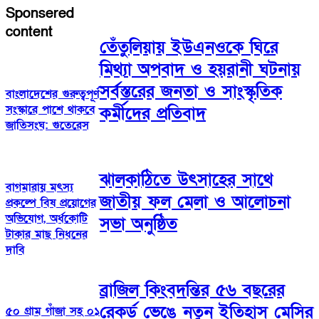
Sponsered
content
তেঁতুলিয়ায় ইউএনওকে ঘিরে
মিথ্যা অপবাদ ও হয়রানী ঘটনায়
সর্বস্তরের জনতা ও সাংস্কৃতিক
বাংলাদেশের গুরুত্বপূর্ণ
সংস্কারে পাশে থাকবে
কর্মীদের প্রতিবাদ
জাতিসংঘ: গুতেরেস
ঝালকাঠিতে উৎসাহের সাথে
বাগমারায় মৎস্য
জাতীয় ফল মেলা ও আলোচনা
প্রকল্পে বিষ প্রয়োগের
অভিযোগ, অর্ধকোটি
সভা অনুষ্ঠিত
টাকার মাছ নিধনের
দাবি
ব্রাজিল কিংবদন্তির ৫৬ বছরের
রেকর্ড ভেঙে নতুন ইতিহাস মেসির
৫০ গ্রাম গাঁজা সহ ০১