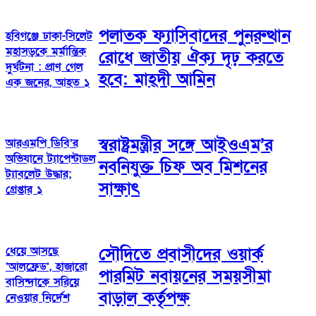
পলাতক ফ্যাসিবাদের পুনরুত্থান
হবিগঞ্জে ঢাকা-সিলেট
মহাসড়কে মর্মান্তিক
রোধে জাতীয় ঐক্য দৃঢ় করতে
দুর্ঘটনা : প্রাণ গেল
হবে: মাহ্দী আমিন
এক জনের, আহত ১
স্বরাষ্ট্রমন্ত্রীর সঙ্গে আইওএম’র
আরএমপি ডিবি’র
অভিযানে ট্যাপেন্টাডল
নবনিযুক্ত চিফ অব মিশনের
ট্যাবলেট উদ্ধার;
সাক্ষাৎ
গ্রেপ্তার ১
ধেয়ে আসছে
সৌদিতে প্রবাসীদের ওয়ার্ক
‘আলফ্রেড’, হাজারো
পারমিট নবায়নের সময়সীমা
বাসিন্দাকে সরিয়ে
বাড়াল কর্তৃপক্ষ
নেওয়ার নির্দেশ