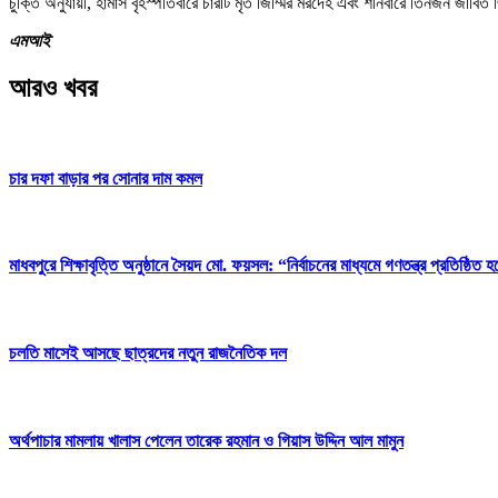
চুক্তি অনুযায়ী, হামাস বৃহস্পতিবারে চারটি মৃত জিম্মির মরদেহ এবং শনিবারে তিনজন জীবিত জ
এমআই
আরও খবর
চার দফা বাড়ার পর সোনার দাম কমল
মাধবপুরে শিক্ষাবৃত্তি অনুষ্ঠানে সৈয়দ মো. ফয়সল: “নির্বাচনের মাধ্যমে গণতন্ত্র প্রতিষ্ঠিত হ
চলতি মাসেই আসছে ছাত্রদের নতুন রাজনৈতিক দল
অর্থপাচার মামলায় খালাস পেলেন তারেক রহমান ও গিয়াস উদ্দিন আল মামুন