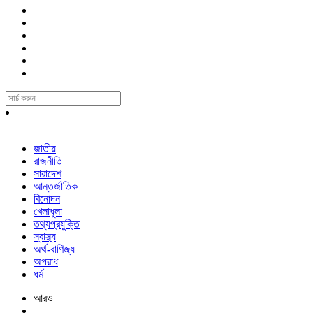
Search
For:
জাতীয়
রাজনীতি
সারাদেশ
আন্তর্জাতিক
বিনোদন
খেলাধুলা
তথ্যপ্রযুক্তি
স্বাস্থ্য
অর্থ-বাণিজ্য
অপরাধ
ধর্ম
আরও