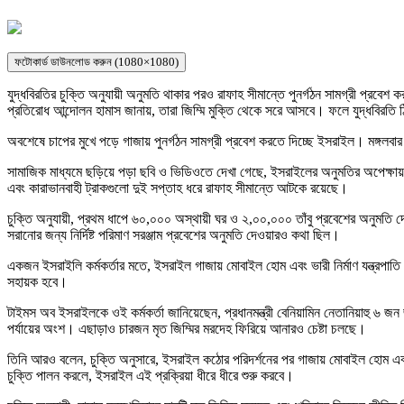
ফটোকার্ড ডাউনলোড করুন (1080×1080)
যুদ্ধবিরতির চুক্তি অনুযায়ী অনুমতি থাকার পরও রাফাহ সীমান্তে পুনর্গঠন সামগ্রী প্রব
প্রতিরোধ আন্দােলন হামাস জানায়, তারা জিম্মি মুক্তি থেকে সরে আসবে। ফলে যুদ্ধবিরতি 
অবশেষে চাপের মুখে পড়ে গাজায় পুনর্গঠন সামগ্রী প্রবেশ করতে দিচ্ছে ইসরাইল। মঙ্গল
সামাজিক মাধ্যমে ছড়িয়ে পড়া ছবি ও ভিডিওতে দেখা গেছে, ইসরাইলের অনুমতির অপেক্ষায় 
এবং কারাভানবাহী ট্রাকগুলো দুই সপ্তাহ ধরে রাফাহ সীমান্তে আটকে রয়েছে।
চুক্তি অনুযায়ী, প্রথম ধাপে ৬০,০০০ অস্থায়ী ঘর ও ২,০০,০০০ তাঁবু প্রবেশের অনুমতি দ
সরানোর জন্য নির্দিষ্ট পরিমাণ সরঞ্জাম প্রবেশের অনুমতি দেওয়ারও কথা ছিল।
একজন ইসরাইলি কর্মকর্তার মতে, ইসরাইল গাজায় মোবাইল হোম এবং ভারী নির্মাণ যন্ত্রপাতি প
সহায়ক হবে।
টাইমস অব ইসরাইলকে ওই কর্মকর্তা জানিয়েছেন, প্রধানমন্ত্রী বেনিয়ামিন নেতানিয়াহু ৬ জন জী
পর্যায়ের অংশ। এছাড়াও চারজন মৃত জিম্মির মরদেহ ফিরিয়ে আনারও চেষ্টা চলছে।
তিনি আরও বলেন, চুক্তি অনুসারে, ইসরাইল কঠোর পরিদর্শনের পর গাজায় মোবাইল হোম এবং নি
চুক্তি পালন করলে, ইসরাইল এই প্রক্রিয়া ধীরে ধীরে শুরু করবে।