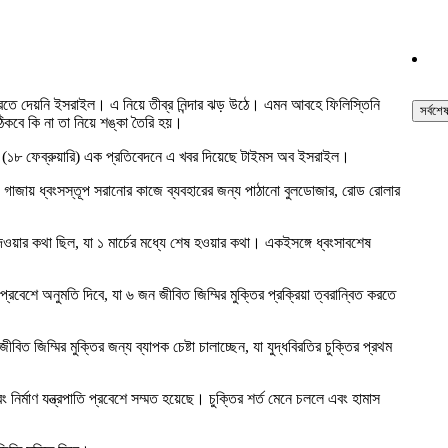
েশ করতে দেয়নি ইসরাইল। এ নিয়ে তীব্র নিন্দার ঝড় উঠে। এমন আবহে ফিলিস্তিনি
সর্বশে
ঠিকবে কি না তা নিয়ে শঙ্কা তৈরি হয়।
বার (১৮ ফেব্রুয়ারি) এক প্রতিবেদনে এ খবর দিয়েছে টাইমস অব ইসরাইল।
গাজায় ধ্বংসস্তূপ সরানোর কাজে ব্যবহারের জন্য পাঠানো বুলডোজার, রোড রোলার
েওয়ার কথা ছিল, যা ১ মার্চের মধ্যে শেষ হওয়ার কথা। একইসঙ্গে ধ্বংসাবশেষ
্রবেশে অনুমতি দিবে, যা ৬ জন জীবিত জিম্মির মুক্তির প্রক্রিয়া ত্বরান্বিত করতে
বিত জিম্মির মুক্তির জন্য ব্যাপক চেষ্টা চালাচ্ছেন, যা যুদ্ধবিরতির চুক্তির প্রথম
র্মাণ যন্ত্রপাতি প্রবেশে সম্মত হয়েছে। চুক্তির শর্ত মেনে চললে এবং হামাস