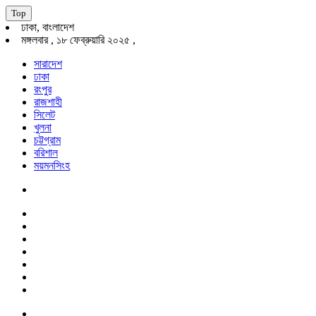
Top
ঢাকা, বাংলাদেশ
মঙ্গলবার , ১৮ ফেব্রুয়ারি ২০২৫ ,
সারাদেশ
ঢাকা
রংপুর
রাজশাহী
সিলেট
খুলনা
চট্টগ্রাম
বরিশাল
ময়মনসিংহ