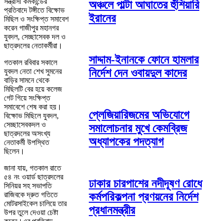
সন্ত্রাসী কর্মকান্ডের
অঞ্চলে পাল্টা আঘাতের হুঁশিয়ারি
প্রতিবাদে টঙ্গীতে বিক্ষোভ
ইরানের
মিছিল ও সংক্ষিপ্ত সমাবেশ
করেন গাজীপুর মহানগর
যুবদল, সেচ্ছাসেবক দল ও
ছাত্রদলের নেতাকর্মীরা।
সাদ্দাম-ইনানকে ফোনে হামলার
গতকাল রবিবার সকালে
নির্দেশ দেন ওবায়দুল কাদের
যুবদল নেতা শেখ সুমনের
বাড়ির সামনে থেকে
মিছিলটি বের হয়ে কলেজ
গেট গিয়ে সংক্ষিপ্ত
সমাবেশে শেষ করা হয়।
প্লেজিয়ারিজমের অভিযোগে
বিক্ষোভ মিছিলে যুবদল,
সেচ্ছাসেবকদল ও
সমালোচনার মুখে কেমব্রিজ
ছাত্রদলের অসংখ্য
অধ্যাপকের পদত্যাগ
নেতাকর্মী উপস্থিত
ছিলেন।
জানা যায়, গতকাল রাতে
৫৪ নং ওয়ার্ড ছাত্রদলের
ঢাকার চারপাশের নদীদূষণ রোধে
সিনিয়র সহ সভাপতি
রাজিবকে দ্রুত গতিতে
কর্মপরিকল্পনা প্রণয়নের নির্দেশ
মোটরসাইকেল চালিয়ে তার
প্রধানমন্ত্রীর
উপর তুলে দেওয়া চেষ্টা