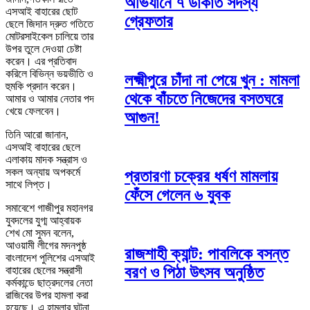
অভিযানে ৭ ডাকাত সদস্য
এসআই বাহারের ছোট
গ্রেফতার
ছেলে জিদান দ্রুত গতিতে
মোটরসাইকেল চালিয়ে তার
উপর তুলে দেওয়া চেষ্টা
করেন। এর প্রতিবাদ
করিলে বিভিন্ন ভয়ভীতি ও
লক্ষ্মীপুরে চাঁদা না পেয়ে খুন : মামলা
হুমকি প্রদান করেন।
থেকে বাঁচতে নিজেদের বসতঘরে
আমার ও আমার নেতার পদ
খেয়ে ফেলবেন।
আগুন!
তিনি আরো জানান,
এসআই বাহারের ছেলে
এলাকায় মাদক সন্ত্রাস ও
সকল অন্যায় অপকর্মে
প্রতারণা চক্রের ধর্ষণ মামলায়
সাথে লিপ্ত।
ফেঁসে গেলেন ৬ যুবক
সমাবেশে গাজীপুর মহানগর
যুবদলের যুগ্ম আহ্বায়ক
শেখ মো সুমন বলেন,
আওয়ামী লীগের মদনপুষ্ঠ
রাজশাহী ক্যান্ট: পাবলিকে বসন্ত
বাংলাদেশ পুলিশের এসআই
বরণ ও পিঠা উৎসব অনুষ্ঠিত
বাহারের ছেলের সন্ত্রাসী
কর্মকান্ডে ছাত্রদলের নেতা
রাজিবের উপর হামলা করা
হয়েছে। এ হামলার ঘটনা