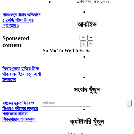
এখন সময়, রাত ২:৩৭
শাহমখদুম থানার অভিযানে
৫ কেজি গাঁজা উদ্ধার;
আর্কাইভ
গ্রেপ্তার ১
Sponsered
‹
›
content
Su
Mo
Tu
We
Th
Fr
Sa
লিভারপুলকে হারিয়ে টিকে
থাকার লড়াইয়ে নতুন আশা
উলভসের
সংবাদ খুঁজুন
Search
ধর্ষকের দ্রুত বিচার ও
For:
ডিএনএ পরীক্ষার মাধ্যমে
শনাক্তের দাবিতে
ঝিকরগাছায় মানববন্ধন
ক্যাটাগরি খুঁজুন