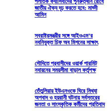
পলাতক ফ্যাসিবাদের পুনরুত্থান রোধে
জাতীয় ঐক্য দৃঢ় করতে হবে: মাহ্দী
আমিন
স্বরাষ্ট্রমন্ত্রীর সঙ্গে আইওএম’র
নবনিযুক্ত চিফ অব মিশনের সাক্ষাৎ
সৌদিতে প্রবাসীদের ওয়ার্ক পারমিট
নবায়নের সময়সীমা বাড়াল কর্তৃপক্ষ
তেঁতুলিয়ায় ইউএনওকে ঘিরে মিথ্যা
অপবাদ ও হয়রানী ঘটনায় সর্বস্তরের
জনতা ও সাংস্কৃতিক কর্মীদের প্রতিবাদ