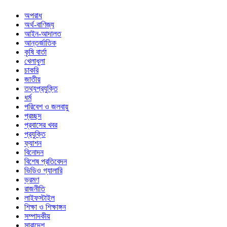
অপরাধ
অর্থ-বাণিজ্য
আইন-আদালত
আন্তর্জাতিক
কৃষি বার্তা
খেলাধুলা
চাকরি
জাতীয়
তথ্যপ্রযুক্তি
ধর্ম
পরিবেশ ও জলবায়ু
প্রচ্ছদ
প্রবাসের খবর
প্রযুক্তি
ফ্যাশন
বিনোদন
বিশেষ প্রতিবেদন
ভিডিও গ্যালারি
ভ্রমণ
রাজনীতি
লাইফস্টাইল
শিক্ষা ও শিক্ষাঙ্গন
সম্পাদকীয়
সারাদেশ