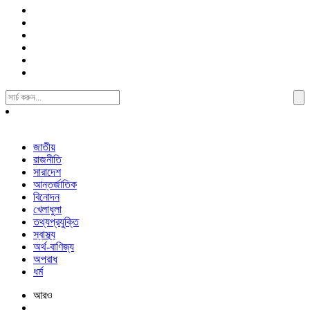
Search
For:
জাতীয়
রাজনীতি
সারাদেশ
আন্তর্জাতিক
বিনোদন
খেলাধুলা
তথ্যপ্রযুক্তি
স্বাস্থ্য
অর্থ-বাণিজ্য
অপরাধ
ধর্ম
আরও