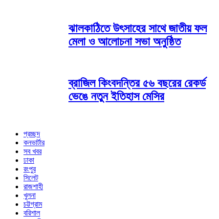
ঝালকাঠিতে উৎসাহের সাথে জাতীয় ফল
মেলা ও আলোচনা সভা অনুষ্ঠিত
ব্রাজিল কিংবদন্তির ৫৬ বছরের রেকর্ড
ভেঙে নতুন ইতিহাস মেসির
প্রচ্ছদ
কনভার্টার
সব খবর
ঢাকা
রংপুর
সিলেট
রাজশাহী
খুলনা
চট্টগ্রাম
বরিশাল