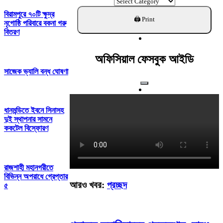
ক্যাটাগরি
খুঁজুন
বিরামপুরে ৭০টি ক্ষুদ্র
নৃগোষ্ঠি পরিবারে বকনা গরু
বিতরণ
অফিসিয়াল ফেসবুক আইডি
সাজেক ভ্যালি বন্ধ ঘোষণা
ধানমন্ডিতে ইবনে সিনাসহ
দুই স্থাপনার সামনে
ককটেল বিস্ফোরণ
রাজশাহী মহানগরীতে
বিভিন্ন অপরাধে গ্রেপ্তার
আরও খবর:
প্রচ্ছদ
৫