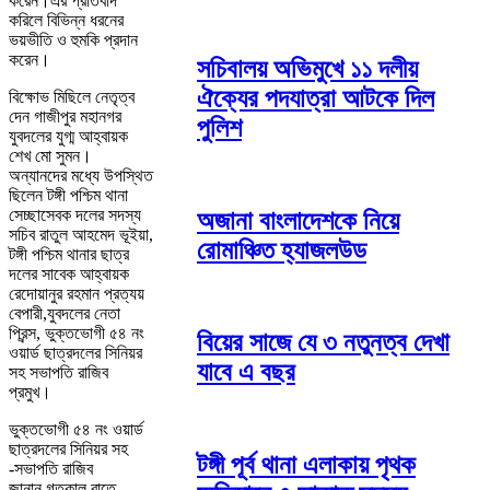
করেন।এর প্রতিবাদ
করিলে বিভিন্ন ধরনের
ভয়ভীতি ও হুমকি প্রদান
করেন।
সচিবালয় অভিমুখে ১১ দলীয়
ঐক্যের পদযাত্রা আটকে দিল
বিক্ষোভ মিছিলে নেতৃত্ব
দেন গাজীপুর মহানগর
পুলিশ
যুবদলের যুগ্ম আহ্বায়ক
শেখ মো সুমন।
অন্যানদের মধ্যে উপস্থিত
ছিলেন টঙ্গী পশ্চিম থানা
সেচ্ছাসেবক দলের সদস্য
অজানা বাংলাদেশকে নিয়ে
সচিব রাতুল আহমেদ ভূইয়া,
রোমাঞ্চিত হ্যাজলউড
টঙ্গী পশ্চিম থানার ছাত্র
দলের সাবেক আহ্বায়ক
রেদোয়ানুর রহমান প্রত্যয়
বেপারী,যুবদলের নেতা
প্রিন্স, ভুক্তভোগী ৫৪ নং
বিয়ের সাজে যে ৩ নতুনত্ব দেখা
ওয়ার্ড ছাত্রদলের সিনিয়র
যাবে এ বছর
সহ সভাপতি রাজিব
প্রমুখ।
ভুক্তভোগী ৫৪ নং ওয়ার্ড
ছাত্রদলের সিনিয়র সহ
টঙ্গী পূর্ব থানা এলাকায় পৃথক
-সভাপতি রাজিব
জানান,গতকাল রাতে