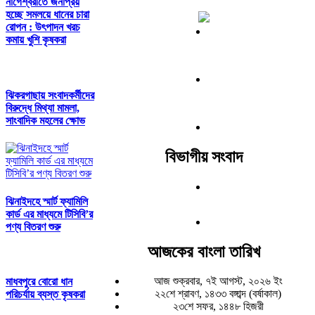
নাগেশ্বরীতে জনপ্রিয়
হচ্ছে সমলয়ে ধানের চারা
রোপন : উৎপাদন খরচ
কমায় খুশি কৃষকরা
ঝিকরগাছায় সংবাদকর্মীদের
বিরুদ্ধে মিথ্যা মামলা,
সাংবাদিক মহলের ক্ষোভ
বিভাগীয় সংবাদ
ঝিনাইদহে স্মার্ট ফ্যামিলি
কার্ড এর মাধ্যমে টিসিবি’র
পণ্য বিতরণ শুরু
আজকের বাংলা তারিখ
আজ শুক্রবার, ৭ই আগস্ট, ২০২৬ ইং
মাধবপুরে বোরো ধান
২২শে শ্রাবণ, ১৪৩৩ বঙ্গাব্দ (বর্ষাকাল)
পরিচর্যায় ব্যস্ত কৃষকরা
২৩শে সফর, ১৪৪৮ হিজরী