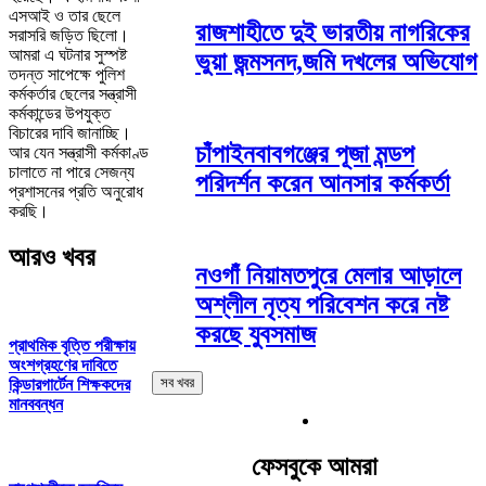
এসআই ও তার ছেলে
রাজশাহীতে দুই ভারতীয় নাগরিকের
সরাসরি জড়িত ছিলো।
আমরা এ ঘটনার সুস্পষ্ট
ভুয়া জন্মসনদ,জমি দখলের অভিযোগ
তদন্ত সাপেক্ষে পুলিশ
কর্মকর্তার ছেলের সন্ত্রাসী
কর্মকান্ডের উপযুক্ত
বিচারের দাবি জানাচ্ছি।
চাঁপাইনবাবগঞ্জের পূজা মন্ডপ
আর যেন সন্ত্রাসী কর্মকাণ্ড
চালাতে না পারে সেজন্য
পরিদর্শন করেন আনসার কর্মকর্তা
প্রশাসনের প্রতি অনুরোধ
করছি।
আরও খবর
নওগাঁ নিয়ামতপুরে মেলার আড়ালে
অশ্লীল নৃত্য পরিবেশন করে নষ্ট
করছে যুবসমাজ
প্রাথমিক বৃত্তি পরীক্ষায়
অংশগ্রহণের দাবিতে
সব খবর
কিন্ডারগার্টেন শিক্ষকদের
মানববন্ধন
ফেসবুকে আমরা