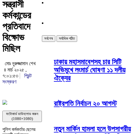
সন্ত্রাসী
কর্মকান্ডের
প্রতিবাদে
বিক্ষোভ
সর্বশেষ
সর্বাধিক পঠিত
মিছিল
ঢাকায় মহাসমাবেশসহ চার সিটি
মোঃ নুরুজ্জামান শেখ
অভিমুখে লংমার্চ ঘোষণা ১১ দলীয়
৪ মার্চ ২০২৫ ,
৭:০১:৫৩
প্রিন্ট
ঐক্যের
সংস্করণ
রাষ্ট্রপতি নির্বাচন ২০ আগস্ট
ফটোকার্ড ডাউনলোড করুন
(1080×1080)
নতুন মার্কিন হামলা হলে উপসাগরীয়
পুলিশ কর্মকর্তার ছেলের