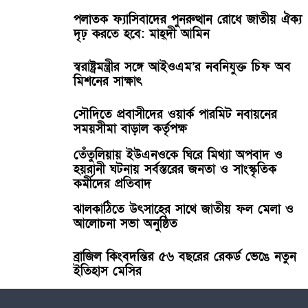
পলাতক ফ্যাসিবাদের পুনরুত্থান রোধে জাতীয় ঐক্য
দৃঢ় করতে হবে: মাহ্দী আমিন
স্বরাষ্ট্রমন্ত্রীর সঙ্গে আইওএম’র নবনিযুক্ত চিফ অব
মিশনের সাক্ষাৎ
সৌদিতে প্রবাসীদের ওয়ার্ক পারমিট নবায়নের
সময়সীমা বাড়াল কর্তৃপক্ষ
তেঁতুলিয়ায় ইউএনওকে ঘিরে মিথ্যা অপবাদ ও
হয়রানী ঘটনায় সর্বস্তরের জনতা ও সাংস্কৃতিক
কর্মীদের প্রতিবাদ
ঝালকাঠিতে উৎসাহের সাথে জাতীয় ফল মেলা ও
আলোচনা সভা অনুষ্ঠিত
ব্রাজিল কিংবদন্তির ৫৬ বছরের রেকর্ড ভেঙে নতুন
ইতিহাস মেসির