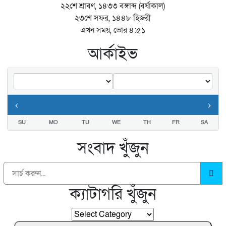
২২শে শ্রাবণ, ১৪৩৩ বঙ্গাব্দ (বর্ষাকাল)
২৩শে সফর, ১৪৪৮ হিজরী
এখন সময়, ভোর ৪:৫১
আর্কাইভ
‹
›
SU
MO
TU
WE
TH
FR
SA
সংবাদ খুঁজুন
ক্যাটাগরি খুঁজুন