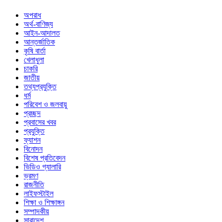
অপরাধ
অর্থ-বাণিজ্য
আইন-আদালত
আন্তর্জাতিক
কৃষি বার্তা
খেলাধুলা
চাকরি
জাতীয়
তথ্যপ্রযুক্তি
ধর্ম
পরিবেশ ও জলবায়ু
প্রচ্ছদ
প্রবাসের খবর
প্রযুক্তি
ফ্যাশন
বিনোদন
বিশেষ প্রতিবেদন
ভিডিও গ্যালারি
ভ্রমণ
রাজনীতি
লাইফস্টাইল
শিক্ষা ও শিক্ষাঙ্গন
সম্পাদকীয়
সারাদেশ