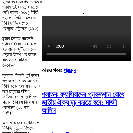
ইনিংসের রেকর্ডের পর এবার
প্রথম দুই ম্যাচে সবচেয়ে
বেশি রানের (২৩৮) কীর্তি
গড়লেন তিনি। এখানেও
তিনি ছাড়িয়ে গেলেন
ডেসমন্ড হেইন্সকে (১৯৫)।
মুল্ডার টিকতে পারেননি।
পঞ্চম উইকেটে ৪৮ বলে
৭৮ রানের জুটিতে দলের
স্কোর তিনশ পার করেন
ক্লসেন ও কাইল
ভেরেইনা।
আরও খবর:
প্রচ্ছদ
ক্লসেন ফিফটি পূর্ণ করেন
৩৮ বলে। পরের ১৮ বলে
তিনি করেন ৩৭ রান। শেষ
বলে ছক্কায় দক্ষিণ
পলাতক ফ্যাসিবাদের পুনরুত্থান রোধে
আফ্রিকাকে সাড়ে তিনশ
জাতীয় ঐক্য দৃঢ় করতে হবে: মাহ্দী
রানের ঠিকানায় নিয়ে যান
ভেরেইনা (৩২ বলে
আমিন
৪৪*)।
আগামী শুক্রবার ফাইনালে
নিউজিল্যান্ডের বিপক্ষে