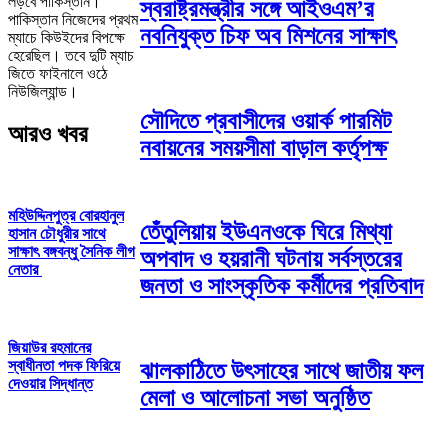
লড়বে পাকিস্তান।
স্বরাষ্ট্রমন্ত্রীর সঙ্গে আইওএম’র
পাকিস্তান নিজেদের প্রথম
নবনিযুক্ত চিফ অব মিশনের সাক্ষাৎ
ম্যাচে কিউইদের বিপক্ষে
হেরেছিল। তবে দুটি ম্যাচ
জিতে ফাইনালে ওঠে
নিউজিল্যান্ড।
সৌদিতে প্রবাসীদের ওয়ার্ক পারমিট
আরও খবর
নবায়নের সময়সীমা বাড়াল কর্তৃপক্ষ
মহিউদ্দিনপুত্র বোরহানুল
তেঁতুলিয়ায় ইউএনওকে ঘিরে মিথ্যা
হাসান চৌধুরীর সাথে
সাক্ষাৎ বঙ্গবন্ধু সৈনিক লীগ
অপবাদ ও হয়রানী ঘটনায় সর্বস্তরের
নেতার
জনতা ও সাংস্কৃতিক কর্মীদের প্রতিবাদ
জিয়াউর রহমানের
স্বাধীনতা পদক ফিরিয়ে
ঝালকাঠিতে উৎসাহের সাথে জাতীয় ফল
দেওয়ার সিদ্ধান্ত
মেলা ও আলোচনা সভা অনুষ্ঠিত