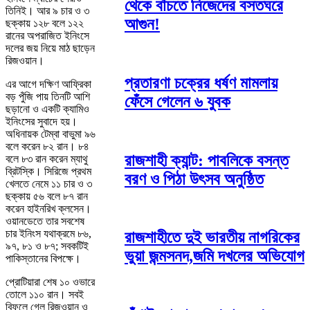
থেকে বাঁচতে নিজেদের বসতঘরে
তিনিই। আর ৯ চার ও ৩
আগুন!
ছক্কায় ১২৮ বলে ১২২
রানের অপরাজিত ইনিংসে
দলের জয় নিয়ে মাঠ ছাড়েন
রিজওয়ান।
প্রতারণা চক্রের ধর্ষণ মামলায়
এর আগে দক্ষিণ আফ্রিকা
বড় পুঁজি পায় তিনটি আশি
ফেঁসে গেলেন ৬ যুবক
ছড়ানো ও একটি ক্যামিও
ইনিংসের সুবাদে হয়।
অধিনায়ক টেম্বা বাভুমা ৯৬
বলে করেন ৮২ রান। ৮৪
রাজশাহী ক্যান্ট: পাবলিকে বসন্ত
বলে ৮৩ রান করেন ম্যাথু
ব্রিটস্কি। সিরিজে প্রথম
বরণ ও পিঠা উৎসব অনুষ্ঠিত
খেলতে নেমে ১১ চার ও ৩
ছক্কায় ৫৬ বলে ৮৭ রান
করেন হাইনরিখ ক্লসেন।
ওয়ানডেতে তার সবশেষ
চার ইনিংস যথাক্রমে ৮৬,
রাজশাহীতে দুই ভারতীয় নাগরিকের
৯৭, ৮১ ও ৮৭; সবকটিই
ভুয়া জন্মসনদ,জমি দখলের অভিযোগ
পাকিস্তানের বিপক্ষে।
প্রোটিয়ারা শেষ ১০ ওভারে
তোলে ১১০ রান। সবই
বিফলে গেল রিজওয়ান ও