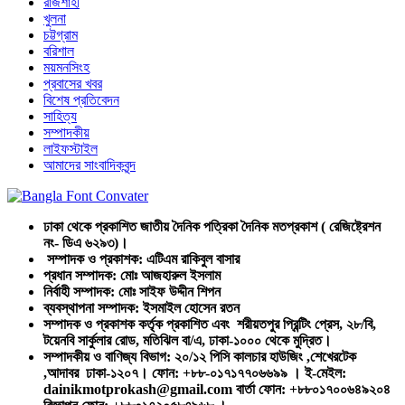
রাজশাহী
খুলনা
চট্টগ্রাম
বরিশাল
ময়মনসিংহ
প্রবাসের খবর
বিশেষ প্রতিবেদন
সাহিত্য
সম্পাদকীয়
লাইফস্টাইল
আমাদের সাংবাদিকবৃন্দ
ঢাকা থেকে প্রকাশিত জাতীয় দৈনিক পত্রিকা দৈনিক মতপ্রকাশ ( রেজিষ্ট্রেশন
নং- ডিএ ৬২৯৩)।
সম্পাদক ও প্রকাশক: এটিএম রাকিবুল বাসার
প্রধান সম্পাদক: মোঃ আজহারুল ইসলাম
নির্বাহী সম্পাদক: মোঃ সাইফ উদ্দীন শিপন
ব্যবস্থাপনা সম্পাদক: ইসমাইল হোসেন রতন
সম্পাদক ও প্রকাশক কর্তৃক প্রকাশিত এবং শরীয়তপুর প্রিন্টিং প্রেস, ২৮/বি,
টয়েনবি সার্কুলার রোড, মতিঝিল বা/এ, ঢাকা-১০০০ থেকে মুদ্রিত।
সম্পাদকীয় ও বাণিজ্য বিভাগ: ২০/১২ পিসি কালচার হাউজিং ,শেখেরটেক
,আদাবর ঢাকা-১২০৭। ফোন: +৮৮-০১৭১৭৭০৬৬৯৯ । ই-মেইল:
dainikmotprokash@gmail.com বার্তা ফোন: +৮৮০১৭০০৬৪৯২০৪