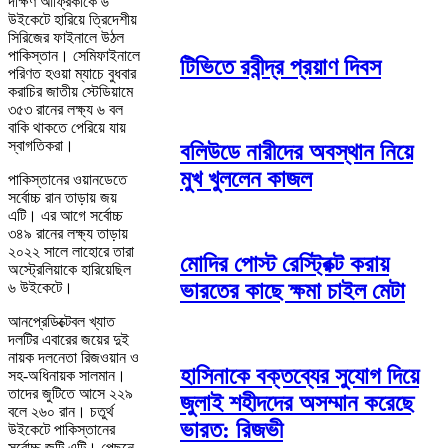
দক্ষিণ আফ্রিকাকে ৬
উইকেটে হারিয়ে ত্রিদেশীয়
সিরিজের ফাইনালে উঠল
পাকিস্তান। সেমিফাইনালে
টিভিতে রবীন্দ্র প্রয়াণ দিবস
পরিণত হওয়া ম্যাচে বুধবার
করাচির জাতীয় স্টেডিয়ামে
৩৫৩ রানের লক্ষ্য ৬ বল
বাকি থাকতে পেরিয়ে যায়
স্বাগতিকরা।
বলিউডে নারীদের অবস্থান নিয়ে
মুখ খুললেন কাজল
পাকিস্তানের ওয়ানডেতে
সর্বোচ্চ রান তাড়ায় জয়
এটি। এর আগে সর্বোচ্চ
৩৪৯ রানের লক্ষ্য তাড়ায়
২০২২ সালে লাহোরে তারা
মোদির পোস্ট রেস্ট্রিক্ট করায়
অস্ট্রেলিয়াকে হারিয়েছিল
ভারতের কাছে ক্ষমা চাইল মেটা
৬ উইকেটে।
আনপ্রেডিক্টেবল খ্যাত
দলটির এবারের জয়ের দুই
নায়ক দলনেতা রিজওয়ান ও
হাসিনাকে বক্তব্যের সুযোগ দিয়ে
সহ-অধিনায়ক সালমান।
তাদের জুটিতে আসে ২২৯
জুলাই শহীদদের অসম্মান করেছে
বলে ২৬০ রান। চতুর্থ
ভারত: রিজভী
উইকেটে পাকিস্তানের
সর্বোচ্চ জুটি এটি। পেছনে