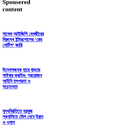
Sponsered
content
সাবেক আইজিপি বেনজীরের
বিরুদ্ধে ইন্টারপোলের ‘রেড
নোটিশ’ জারি
উদ্বেগজনক হারে বাড়ছে
সাইবার ক্রাইম: প্রয়োজন
আইনি তৎপরতা ও
সচেতনতা
যুদ্ধবিরতিতে হরমুজ
প্রণালিতে টোল নেবে ইরান
ও ওমান