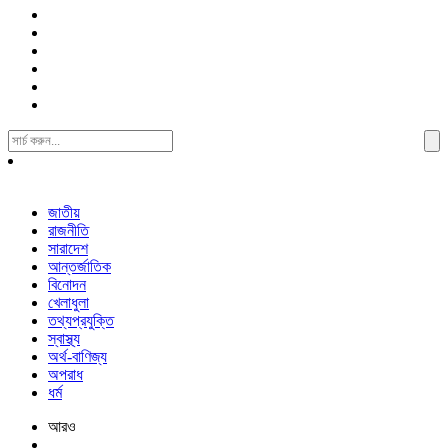
Search
For:
জাতীয়
রাজনীতি
সারাদেশ
আন্তর্জাতিক
বিনোদন
খেলাধুলা
তথ্যপ্রযুক্তি
স্বাস্থ্য
অর্থ-বাণিজ্য
অপরাধ
ধর্ম
আরও