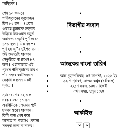
আফ্রিকা।
শেষ ১০ ওভারে
পাকিস্তানের প্রয়োজন
ছিল ৮২ রান। ৪৩তম
বিভাগীয় সংবাদ
ওভারে মুল্ডারকে ছক্কায়
উড়িয়ে রিজওয়ান চতুর্থ
ওয়ানডে সেঞ্চুরি পূর্ণ করেন
১০৬ বলে। এক বল পর
পূর্ণ হয় জুটির দুইশত রান।
ওই ওভারেই সালমান
সেঞ্চুরিতে পা রাখেন ৮৭
আজকের বাংলা তারিখ
বলে। ওয়ানডেতে এই
প্রথম পাকিস্তানের চার ও
পাঁচ নম্বর ব্যাটসম্যান
আজ বৃহস্পতিবার, ৬ই আগস্ট, ২০২৬ ইং
সেঞ্চুরি করলেন একই
২২শে শ্রাবণ, ১৪৩৩ বঙ্গাব্দ (বর্ষাকাল)
ম্যাচে।
২২শে সফর, ১৪৪৮ হিজরী
এখন সময়, দুপুর ১:২৪
ম্যাচের শেষ ১২ বলে
দরকার যখন ১০ রান,
এনগিডিকে চমৎকার শটে
ছক্কা মারেন সালমান।
আর্কাইভ
তিনি কাজ শেষ করে
আসতে না পারলেও কোনো
সমস্যা হলো না দলের।