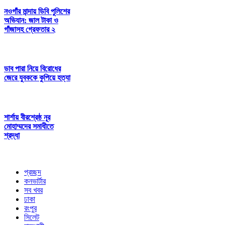
নওগাঁর মান্দায় ডিবি পুলিশের
অভিযান: জাল টাকা ও
গাঁজাসহ গ্রেফতার ২
ডাব পারা নিয়ে বিরোধের
জেরে যুবককে কুপিয়ে হত্যা
শার্শায় বীরশ্রেষ্ঠ নূর
মোহাম্মদের সমাধীতে
শ্রদ্ধা
প্রচ্ছদ
কনভার্টার
সব খবর
ঢাকা
রংপুর
সিলেট