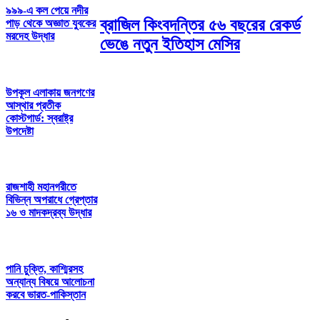
৯৯৯-এ কল পেয়ে নদীর
ব্রাজিল কিংবদন্তির ৫৬ বছরের রেকর্ড
পাড় থেকে অজ্ঞাত যুবকের
মরদেহ উদ্ধার
ভেঙে নতুন ইতিহাস মেসির
উপকূল এলাকায় জনগণের
আস্থার প্রতীক
কোস্টগার্ড: স্বরাষ্ট্র
উপদেষ্টা
রাজশাহী মহানগরীতে
বিভিন্ন অপরাধে গ্রেপ্তার
১৬ ও মাদকদ্রব্য উদ্ধার
পানি চুক্তি, কাশ্মিরসহ
অন্যান্য বিষয়ে আলোচনা
করবে ভারত-পাকিস্তান