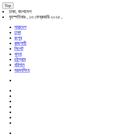
Top
ঢাকা, বাংলাদেশ
বৃহস্পতিবার , ১৩ ফেব্রুয়ারি ২০২৫ ,
সারাদেশ
ঢাকা
রংপুর
রাজশাহী
সিলেট
খুলনা
চট্টগ্রাম
বরিশাল
ময়মনসিংহ