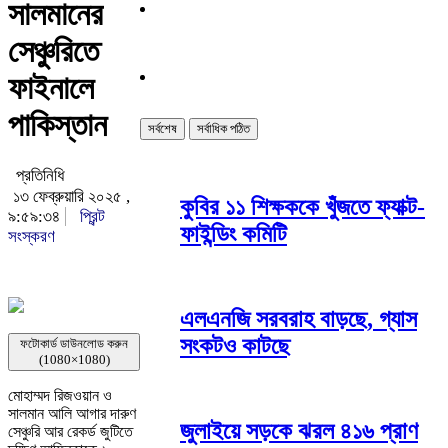
সালমানের
সেঞ্চুরিতে
ফাইনালে
পাকিস্তান
সর্বশেষ
সর্বাধিক পঠিত
প্রতিনিধি
১৩ ফেব্রুয়ারি ২০২৫ ,
কুবির ১১ শিক্ষককে খুঁজতে ফ্যাক্ট-
৯:৫৯:৩৪
প্রিন্ট
ফাইন্ডিং কমিটি
সংস্করণ
এলএনজি সরবরাহ বাড়ছে, গ্যাস
সংকটও কাটছে
ফটোকার্ড ডাউনলোড করুন
(1080×1080)
মোহাম্মদ রিজওয়ান ও
সালমান আলি আগার দারুণ
জুলাইয়ে সড়কে ঝরল ৪১৬ প্রাণ
সেঞ্চুরি আর রেকর্ড জুটিতে