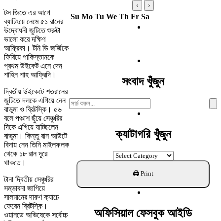
‹
›
টস জিতে এর আগে
Su
Mo
Tu
We
Th
Fr
Sa
ব্যাটিংয়ে নেমে ৫১ রানের
উদ্বোধনী জুটিতে শুরুটা
ভালো করে দক্ষিণ
আফ্রিকা। টনি ডি জর্জিকে
ফিরিয়ে পাকিস্তানকে
প্রথম উইকেট এনে দেন
শাহিন শাহ আফ্রিদি।
সংবাদ খুঁজুন
দ্বিতীয় উইকেটে শতরানের
জুটিতে দলকে এগিয়ে নেন
Search
বাভুমা ও ব্রিটস্কি। ৫৬
For:
বলে পঞ্চাশ ছুঁয়ে সেঞ্চুরির
দিকে এগিয়ে যাচ্ছিলেন
ক্যাটাগরি খুঁজুন
বাভুমা। কিন্তু রান আউটে
বিদায় নেন তিনি মাইলফলক
থেকে ১৮ রান দূরে
ক্যাটাগরি
থাকতে।
খুঁজুন
টানা দ্বিতীয় সেঞ্চুরির
সম্ভাবনা জাগিয়ে
সালমানের দারুণ ক্যাচে
ফেরেন ব্রিটস্কি।
অফিসিয়াল ফেসবুক আইডি
ওয়ানডে অভিষেকে সর্বোচ্চ