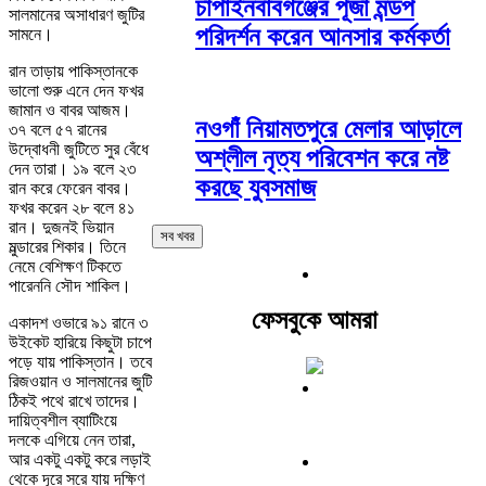
চাঁপাইনবাবগঞ্জের পূজা মন্ডপ
সালমানের অসাধারণ জুটির
পরিদর্শন করেন আনসার কর্মকর্তা
সামনে।
রান তাড়ায় পাকিস্তানকে
ভালো শুরু এনে দেন ফখর
জামান ও বাবর আজম।
নওগাঁ নিয়ামতপুরে মেলার আড়ালে
৩৭ বলে ৫৭ রানের
উদ্বোধনী জুটিতে সুর বেঁধে
অশ্লীল নৃত্য পরিবেশন করে নষ্ট
দেন তারা। ১৯ বলে ২৩
করছে যুবসমাজ
রান করে ফেরেন বাবর।
ফখর করেন ২৮ বলে ৪১
রান। দুজনই ভিয়ান
সব খবর
মুল্ডারের শিকার। তিনে
নেমে বেশিক্ষণ টিকতে
পারেননি সৌদ শাকিল।
ফেসবুকে আমরা
একাদশ ওভারে ৯১ রানে ৩
উইকেট হারিয়ে কিছুটা চাপে
পড়ে যায় পাকিস্তান। তবে
রিজওয়ান ও সালমানের জুটি
ঠিকই পথে রাখে তাদের।
দায়িত্বশীল ব্যাটিংয়ে
দলকে এগিয়ে নেন তারা,
আর একটু একটু করে লড়াই
থেকে দূরে সরে যায় দক্ষিণ