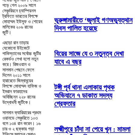
পড়ে গেল ২০০৯ সালে
সেঞ্চুরিয়নে চ্যাম্পিয়নস
ট্রফিতে ভারতের বিপক্ষে
ভূরুঙ্গামারীতে ‘জুলাই গণঅভ্যুত্থান
মোহাম্মদ ইউসুফ ও শোয়েব
দিবস পালিত হয়েছে
মালিকের ২০৬ রানের
জুটি।
এছাড়া রান তাড়ায়
যেকোনো উইকেটে
বিয়ের সাজে যে ৩ নতুনত্ব দেখা
পাকিস্তানের সর্বোচ্চ জুটির
রেকর্ডও লেখা হলো নতুন
যাবে এ বছর
করে। রিজওয়ান ও
সালমান পেছনে ফেলে
দিলেন ২০১১ সালে
হারারেতে জিম্বাবুয়ের
বিপক্ষে মোহাম্মদ হাফিজ ও
টঙ্গী পূর্ব থানা এলাকায় পৃথক
ইমরান ফারহাদের
অভিযানে ৭ ডাকাত সদস্য
অবিচ্ছিন্ন ২২৮ রানের
উদ্বোধনী জুটিকে।
গ্রেফতার
সালমান ক্যারিয়ারের প্রথম
ওয়ানডে সেঞ্চুরিতে ১০৩
বলে ১৩৪ রান করেন। ১৬
লক্ষ্মীপুরে চাঁদা না পেয়ে খুন : মামলা
চার ও ২ ছক্কায় গড়া
ইনিংসে ম্যাচের সেরাও