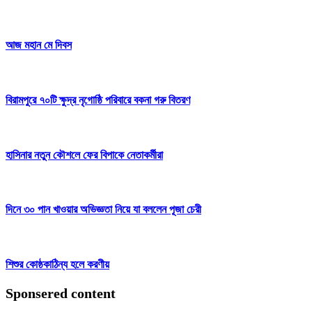
আজ মহান মে দিবস
বিরামপুরে ৭০টি ক্ষুদ্র নৃগোষ্ঠি পরিবারে বকনা গরু বিতরণ
হাসিনার নতুন কৌশলে ফের বিপাকে নেতাকর্মীরা
দিনে ৩০ পান খাওয়ার অভিজ্ঞতা নিয়ে যা বললেন পূজা চেরী
শিশুর কোষ্ঠকাঠিন্য হলে করণীয়
Sponsered content