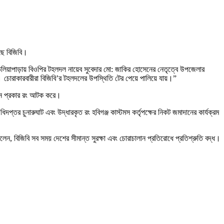
েছে বিজিবি।
থ তেলিয়াপাড়ায় বিওপির টহলদল নায়েব সুবেদার মো: জাকির হোসেনের নেতৃত্বে উপজেলার
। চোরাকারবারীরা বিজিবি’র টহলদলের উপস্থিতি টের পেয়ে পালিয়ে যায়।”
ন্ন প্রকার রং আটক করে।
িদপ্তর চুনারুঘাট এবং উদ্ধারকৃত রং হবিগঞ্জ কাস্টমস কর্তৃপক্ষের নিকট জমাদানের কার্যক্রম
বলেন, বিজিবি সব সময় দেশের সীমান্ত সুরক্ষা এবং চোরাচালান প্রতিরোধে প্রতিশ্রুতি বদ্ধ।