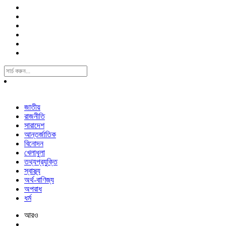
Search
For:
জাতীয়
রাজনীতি
সারাদেশ
আন্তর্জাতিক
বিনোদন
খেলাধুলা
তথ্যপ্রযুক্তি
স্বাস্থ্য
অর্থ-বাণিজ্য
অপরাধ
ধর্ম
আরও