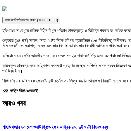
ফটোকার্ড ডাউনলোড করুন (1080×1080)
হবিগঞ্জের মাধবপুরে মালিক বিহীন বিপুল পরিমাণ মাদকদ্রব্য ও বিভিন্ন প্রকার রং আটক কর
শুক্রবার (১৪ মার্চ) সকাল সোয়া ৭ টার দিকে হবিগঞ্জ ব্যাটালিয়ন (৫৫ বিজিবি’র) অধীনস্
সীমান্তবর্তী তেলিয়াপাড়া নামক এলাকায় বিশেষ চোরাচালান বিরোধী অভিযান পরিচালনা করে
অভিযানে ১৪ কেজি ভারতীয় গাঁজা, ৩ বোতল মদ,২০ প্যাকেট বিড়ি এবং ১৮ প্যাকেট বিভি
আটককৃত মাদকদ্রব্যের আইনগত ব্যবস্থা গ্রহণের লক্ষ্যে সংশ্লিষ্ট মাদক দ্রব্য নিয়ন্ত্রণ অধ
প্রক্রিয়াধীন।
বিজিবি’র এর অধিনায়ক লেফটেন্যান্ট কর্নেল তানজিলুর রহমান তানজিল বিষয়টি নিশ্চিত করে 
মো: নাহিদ মিয়া /এমআই
আরও খবর
শাহজিবাজার ৬০ মেগাওয়াট গ্রিডে ফের অগ্নিকাণ্ড, দুই ঘণ্টা বিদ্যুৎ বন্ধ