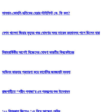
সালমান-কোহলি-হৃতিকের হেয়ার স্টাইলিস্ট কে, ফি কত?
বেগম খালেদা জিয়ার মৃত্যুর খবর ঘোষণার সময় তারেক রহমানসহ পাশে ছিলেন যারা
বিবাহবার্ষিকীর আগেই বিচ্ছেদের ঘোষণা ভারতীয় ক্রিকেটারের
অভিনব কায়দায় প্রতারণা করে ফার্মেসির জমজমাট ব্যবসা
রাজশাহীতে “গ্রীন প্লাজা’র ৫ম প্রকল্পের শুভ উদ্বোধন
‘২২ বিশ্বকাপ জিতেও ‘১৪ নিয়ে আক্ষেপ মেসির