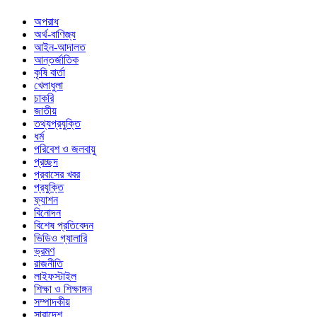
অপরাধ
অর্থ-বাণিজ্য
আইন-আদালত
আন্তর্জাতিক
কৃষি বার্তা
খেলাধুলা
চাকরি
জাতীয়
তথ্যপ্রযুক্তি
ধর্ম
পরিবেশ ও জলবায়ু
প্রচ্ছদ
প্রবাসের খবর
প্রযুক্তি
ফ্যাশন
বিনোদন
বিশেষ প্রতিবেদন
ভিডিও গ্যালারি
ভ্রমণ
রাজনীতি
লাইফস্টাইল
শিক্ষা ও শিক্ষাঙ্গন
সম্পাদকীয়
সারাদেশ