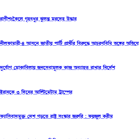
রাণীশংকৈলে গৃহবধুর ঝুলন্ত মরদেহ উদ্ধার
নীলফামারী-৪ আসনে জাতীয় পার্টি প্রার্থীর বিরুদ্ধে আচরণবিধি ভঙ্গের অভিয
দুর্যোগ মোকাবিলায় জনসেবামূলক কাজ অব্যাহত রাখার নির্দেশ
ইরানকে ৩ দিনের আল্টিমেটাম ট্রাম্পের
ফ্যাসিবাদমুক্ত দেশ গড়তে রাষ্ট্র সংস্কার জরুরি : ফয়জুল করীম