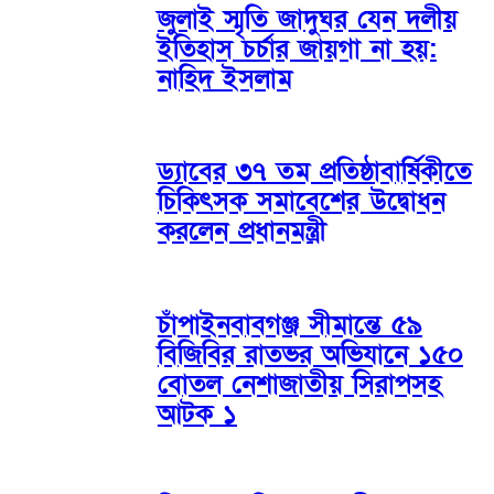
জুলাই স্মৃতি জাদুঘর যেন দলীয়
ইতিহাস চর্চার জায়গা না হয়:
নাহিদ ইসলাম
ড্যাবের ৩৭ তম প্রতিষ্ঠাবার্ষিকীতে
চিকিৎসক সমাবেশের উদ্বোধন
করলেন প্রধানমন্ত্রী
চাঁপাইনবাবগঞ্জ সীমান্তে ৫৯
বিজিবির রাতভর অভিযানে ১৫০
বোতল নেশাজাতীয় সিরাপসহ
আটক ১