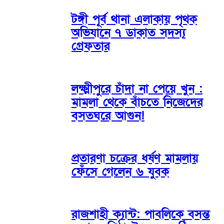
টঙ্গী পূর্ব থানা এলাকায় পৃথক
অভিযানে ৭ ডাকাত সদস্য
গ্রেফতার
লক্ষ্মীপুরে চাঁদা না পেয়ে খুন :
মামলা থেকে বাঁচতে নিজেদের
বসতঘরে আগুন!
প্রতারণা চক্রের ধর্ষণ মামলায়
ফেঁসে গেলেন ৬ যুবক
রাজশাহী ক্যান্ট: পাবলিকে বসন্ত