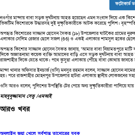
ফটোকার্ড 
নওগাঁর মান্দায় বাবা সড়ক দুর্ঘটনায় আহত হয়েছেন এমন সংবাদ দিয়ে এক কিশো
ভিকটিম কিশোরকে উদ্ধারসহ দুই দুষ্কৃতিকারীকে আটক করেছে পুলিশ। বৃহস্
অপহৃত কিশোরের সাজ্জাদ হোসেন সৈকত (১৮) উপজেলার ঘাটকৈর গ্রামের নুরুজ্
এলাকার সেলিম রেজার ছেলে সজল (৩৩) ও একই এলাকার শামসুল হকের ছেলে 
অপহৃত কিশোর সাজ্জাদ হোসেন সৈকত জানায়, ‘আমার বাবা নিয়ামতপুরে মাটি 
দিকে অজ্ঞাতনামা কয়েক ব্যক্তি আমাদের বাড়ি এসে সড়ক দুর্ঘটনায় বাবা আহ
রাজশাহীর দিকে যেতে থাকে। পথে কুসুম্বা এলাকায় পৌঁছে বাবা কোথায় জানতে চ
মান্দা থানার অফিসার ইনচার্জ (ওসি) মনসুর রহমান বলেন, সাজ্জাদ হোসেন না
হয়। পরে রাজশাহীর মোহনপুর উপজেলার হাটরা এলাকায় স্থানীয় লোকজনের সহায়
ওসি আরও বলেন, পুলিশের উপস্থিতি টের পেয়ে অন্য দুষ্কৃতিকারীরা পালিয়ে যায়।
মাহবুবুজ্জামান সেতু /এমআই
আরও খবর
অনলাইন জুয়া খেলে সর্বশান্ত তানোরের যুবক