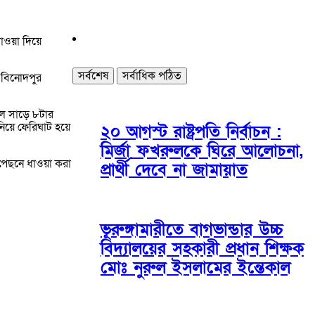
াওয়া দিয়ে
সর্বশেষ
সর্বাধিক পঠিত
 বিনোদপুর
াল সাড়ে ৮টার
িয়ে ফেরিঘাট হয়ে
২০ আগস্ট রাষ্ট্রপতি নির্বাচন :
মির্জা ফখরুলকে ঘিরে আলোচনা,
 পেছনে ধাওয়া করা
প্রার্থী দেবে না জামায়াত
ভূরুঙ্গামারীতে বাগভান্ডার উচ্চ
বিদ্যালয়ের সহকারী প্রধান শিক্ষক
মোঃ নুরুল ইসলামের ইন্তেকাল