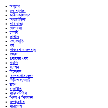
অপরাধ
অর্থ-বাণিজ্য
আইন-আদালত
আন্তর্জাতিক
কৃষি বার্তা
খেলাধুলা
চাকরি
জাতীয়
তথ্যপ্রযুক্তি
ধর্ম
পরিবেশ ও জলবায়ু
প্রচ্ছদ
প্রবাসের খবর
প্রযুক্তি
ফ্যাশন
বিনোদন
বিশেষ প্রতিবেদন
ভিডিও গ্যালারি
ভ্রমণ
রাজনীতি
লাইফস্টাইল
শিক্ষা ও শিক্ষাঙ্গন
সম্পাদকীয়
সারাদেশ