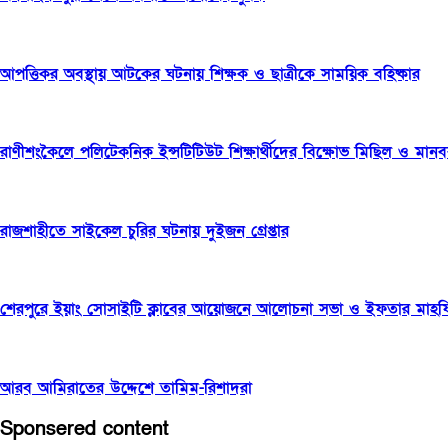
আপত্তিকর অবস্থায় আটকের ঘটনায় শিক্ষক ও ছাত্রীকে সাময়িক বহিষ্কার
রাণীশংকৈলে পলিটেকনিক ইন্সটিটিউট শিক্ষার্থীদের বিক্ষোভ মিছিল ও মানব
রাজশাহীতে সাইকেল চুরির ঘটনায় দুইজন গ্রেপ্তার
শেরপুরে ইয়াং সোসাইটি ক্লাবের আয়োজনে আলোচনা সভা ও ইফতার মাহফিল
আরব আমিরাতের উদ্দেশে তামিম-রিশাদরা
Sponsered content