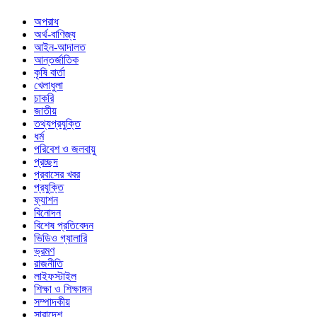
অপরাধ
অর্থ-বাণিজ্য
আইন-আদালত
আন্তর্জাতিক
কৃষি বার্তা
খেলাধুলা
চাকরি
জাতীয়
তথ্যপ্রযুক্তি
ধর্ম
পরিবেশ ও জলবায়ু
প্রচ্ছদ
প্রবাসের খবর
প্রযুক্তি
ফ্যাশন
বিনোদন
বিশেষ প্রতিবেদন
ভিডিও গ্যালারি
ভ্রমণ
রাজনীতি
লাইফস্টাইল
শিক্ষা ও শিক্ষাঙ্গন
সম্পাদকীয়
সারাদেশ