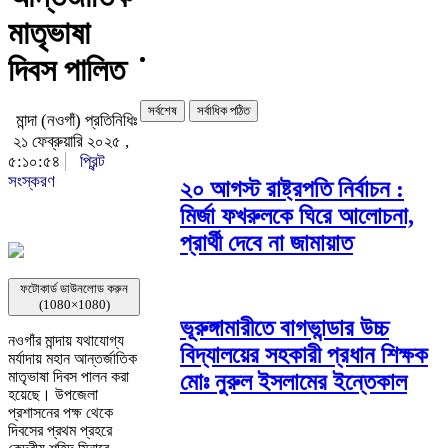
মাতৃভাষা
দিবস পালিত
সর্বশেষ
সর্বাধিক পঠিত
মান্দা (নওগাঁ) প্রতিনিধিঃ
২১ ফেব্রুয়ারি ২০২৫ ,
৫:১০:৫৪
প্রিন্ট
সংস্করণ
২০ আগস্ট রাষ্ট্রপতি নির্বাচন :
মির্জা ফখরুলকে ঘিরে আলোচনা,
প্রার্থী দেবে না জামায়াত
ফটোকার্ড ডাউনলোড করুন
(1080×1080)
ভূরুঙ্গামারীতে বাগভান্ডার উচ্চ
নওগাঁর মান্দায় যথাযোগ্য
বিদ্যালয়ের সহকারী প্রধান শিক্ষক
মর্যাদায় মহান আন্তর্জাতিক
মাতৃভাষা দিবস পালন করা
মোঃ নুরুল ইসলামের ইন্তেকাল
হয়েছে। উপজেলা
প্রশাসনের পক্ষ থেকে
দিবসের প্রথম প্রহরে