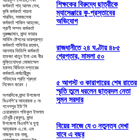
আরিফুল ইসলাম,শিক্ষা
শিক্ষকের বিরুদ্ধে ছাত্রীকে
কর্মকর্তা শাহ্ আলম সেখ,
কৃষি কর্মকর্তা শায়লা
ম্যাসেঞ্জারে কু-প্রস্তাবের
শারমিন, সমাজসেবা
অভিযোগ
কর্মকর্তা শাকিল আহমেদ,
প্রাণী সম্পদ কর্মকর্তা
নুরুজ্জামান, মান্দা ফায়ার
সার্ভিস ষ্টেশনের ভারপ্রাপ্ত
কর্মকর্তা শাফিউর রহমান,
রাজধানীতে ২৪ ঘণ্টায় ৪৮৫
আনসার ভিডিপি কর্মকর্তা
গ্রেপ্তার, মামলা ৫০
হাফজা খাতুন ইলা এবং বীর
মুক্তিযোদ্ধা মোজাম্মেল
হকসহ বিভিন্ন দপ্তরের
কর্মকর্তা-কর্মচারীবৃন্দ
শহিদদের প্রতি শ্রদ্ধা
৫ আগস্ট ও কারাগারের শেষ রাতের
নিবেদন করেন ।
স্মৃতি তুলে ধরলেন ছাত্রদল নেতা
অপরদিকে,মান্দা উপজেলা
সুমন সরদার
বিএনপি’র আহবায়ক ৫ নং
গনেশপুর ইউ’পি
চেয়ারম্যান শফিকুল ইসলাম
চৌধুরী (বাবুল), মান্দা
উপজেলা বিএনপি’র যুগ্ম
বিয়ের সাজে যে ৩ নতুনত্ব দেখা
আহ্বায়ক এ.কে. এম
যাবে এ বছর
নাজমুল হক নাজু,