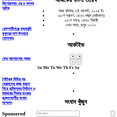
কিশোরগ্যাং এর ৪ সদস্য
আটক
আজ রবিবার, ৯ই আগস্ট, ২০২৬ ইং
২৫শে শ্রাবণ, ১৪৩৩ বঙ্গাব্দ (বর্ষাকাল)
২৫শে সফর, ১৪৪৮ হিজরী
এখন সময়, দুপুর ১২:০০
কোম্পানীগঞ্জে বস্তাবন্দি
কুকুরের লাশ উদ্ধারে
তোলপাড়
আর্কাইভ
ফের আলোচনায় প্রভা
‹
›
Su
Mo
Tu
We
Th
Fr
Sa
পৈত্রিক ভিটায় ঘর
মেরামতের কাজ করতে
গিয়ে ভূমিদস্যুর নির্যাতন ও
মারধরের শিকার হওয়ায়
ভুক্তভোগীর সংবাদ
সংবাদ খুঁজুন
সম্মেলন
Search
Sponsered