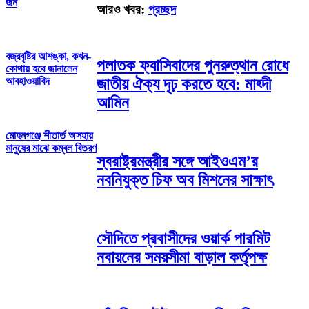
জন
আরও খবর:
প্রচ্ছদ
বজ্রবৃষ্টির আশঙ্কা, কখন-
পলাতক ফ্যাসিবাদের পুনরুত্থান রোধে
কোথায় হবে জানালেন
জাতীয় ঐক্য দৃঢ় করতে হবে: মাহ্দী
আবহাওয়াবিদ
আমিন
মোহনগঞ্জে শীতার্ত অসহায়
মানুষের মাঝে কম্বল বিতরণ
স্বরাষ্ট্রমন্ত্রীর সঙ্গে আইওএম’র
নবনিযুক্ত চিফ অব মিশনের সাক্ষাৎ
সৌদিতে প্রবাসীদের ওয়ার্ক পারমিট
নবায়নের সময়সীমা বাড়াল কর্তৃপক্ষ