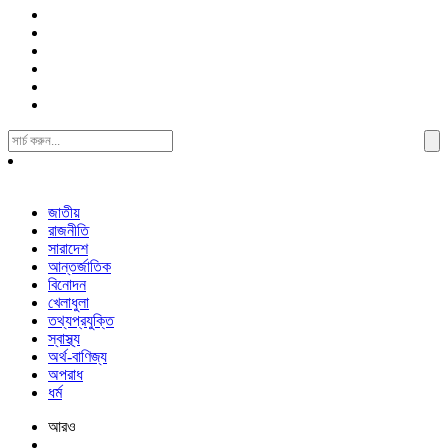
Search
For:
জাতীয়
রাজনীতি
সারাদেশ
আন্তর্জাতিক
বিনোদন
খেলাধুলা
তথ্যপ্রযুক্তি
স্বাস্থ্য
অর্থ-বাণিজ্য
অপরাধ
ধর্ম
আরও