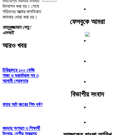
যথাযোগ্য মর্যাদায় দিবসটি
উদযাপন করা হয়। শেষে
শহিদদের আত্মার মাগফিরাত
কামনায় দোয়া করা হয়।
ফেসবুকে আমরা
মাহবুবুজ্জামান সেতু /
এমআই
আরও খবর
চিরিরবন্দরে ১০০ কেজি
গাজা ও ড্রামট্রাক সহ ৩
আসামী গ্রেফতার
বিভাগীয় সংবাদ
বাঘায় আট বছরের শিশু ধর্ষণ
বগুড়ায় অপহৃত ৩ শিক্ষার্থী
আজকের বাংলা তারিখ
উদ্ধার, দেশীয় অস্ত্রসহ