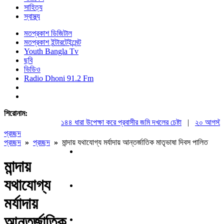
সাহিত্য
স্বাস্থ্য
মতপ্রকাশ ডিজিটাল
মতপ্রকাশ ইন্টারটেইন্মেন্ট
Youth Bangla Tv
ছবি
ভিডিও
Radio Dhoni 91.2 Fm
শিরোনাম:
১৪৪ ধারা উপেক্ষা করে প্রবাসীর জমি দখলের চেষ্টা
|
২০ আগস্ট রাষ্ট
প্রচ্ছদ
প্রচ্ছদ
»
প্রচ্ছদ
»
মান্দায় যথাযোগ্য মর্যাদায় আন্তর্জাতিক মাতৃভাষা দিবস পালিত
মান্দায়
যথাযোগ্য
মর্যাদায়
আন্তর্জাতিক