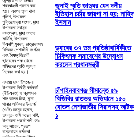
কেন্দ্রীয় শহিদ মিনারে
জুলাই স্মৃতি জাদুঘর যেন দলীয়
শ্রদ্ধাঞ্জলী প্রদান করা
হয়। এরপর মান্দা থানা
ইতিহাস চর্চার জায়গা না হয়: নাহিদ
পুলিশ, উপজেলা
ইসলাম
মুক্তিযোদ্ধা সংসদ, মান্দা
উপজেলা স্বাস্থ্য
কমপ্লেক্স, মান্দা ফায়ার
সার্ভিস, উপজেলা
বিএনপি,যুবদল, ছাত্রদলসহ
ড্যাবের ৩৭ তম প্রতিষ্ঠাবার্ষিকীতে
বিভিন্ন পেশাজীবী সংগঠন
চিকিৎসক সমাবেশের উদ্বোধন
এবং বৈষম্যবিরোধী
ছাত্রদের পক্ষ থেকে
করলেন প্রধানমন্ত্রী
শহিদদের প্রতি শ্রদ্ধা
নিবেদন করা হয়।
এসময় মান্দা উপজেলা
উপজেলা নির্বাহী কর্মকর্তা
চাঁপাইনবাবগঞ্জ সীমান্তে ৫৯
(ইউএনও) ও প্রশাসক
বিজিবির রাতভর অভিযানে ১৫০
শাহ আলম মিয়া, মান্দা
থানার অফিসার ইনচার্জ
বোতল নেশাজাতীয় সিরাপসহ আটক
(ওসি) মনসুর রহমান,
১
তদন্ত- ওসি আব্দুল গণি,
উপজেলা প্রকৌশলী মোঃ
আবু সায়েদ, প্রকল্প
বাস্তবায়ন কর্মকর্তা