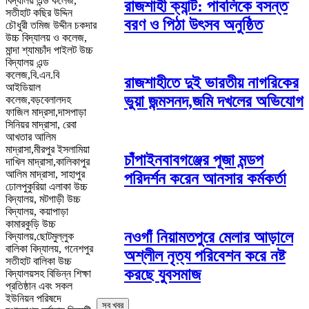
বিদ্যালয় এন্ড কলেজ,
রাজশাহী ক্যান্ট: পাবলিকে বসন্ত
সতীহাট কছির উদ্দিন
বরণ ও পিঠা উৎসব অনুষ্ঠিত
চৌধুরী তমিজ উদ্দীন চকদার
উচ্চ বিদ্যালয় ও কলেজ,
মান্দা শ্যামচাঁদ পাইলট উচ্চ
বিদ্যালয় এন্ড
কলেজ,বি.এন.বি
রাজশাহীতে দুই ভারতীয় নাগরিকের
আইডিয়াল
ভুয়া জন্মসনদ,জমি দখলের অভিযোগ
কলেজ,বড়বেলালদহ
ফাজিল মাদ্রসা,দাসপাড়া
সিনিয়র মাদ্রাসা, রেবা
আখতার আলিম
মাদ্রাসা,মীরপুর ইসলামিয়া
চাঁপাইনবাবগঞ্জের পূজা মন্ডপ
দাখিল মাদ্রাসা,কালিকাপুর
আলিম মাদ্রাসা, সাহাপুর
পরিদর্শন করেন আনসার কর্মকর্তা
ঢোলপুকুরিয়া এলাকা উচ্চ
বিদ্যালয়, মটগাড়ী উচ্চ
বিদ্যালয়, কয়াপাড়া
কামারকুড়ি উচ্চ
নওগাঁ নিয়ামতপুরে মেলার আড়ালে
বিদ্যালয়,ছোটমুল্লুক
বালিকা বিদ্যালয়, গনেশপুর
অশ্লীল নৃত্য পরিবেশন করে নষ্ট
সতীহাট বালিকা উচ্চ
করছে যুবসমাজ
বিদ্যালয়সহ বিভিন্ন শিক্ষা
প্রতিষ্ঠান এবং সকল
ইউনিয়ন পরিষদে
সব খবর