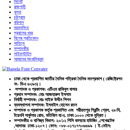
সিলেট
রাজশাহী
খুলনা
চট্টগ্রাম
বরিশাল
ময়মনসিংহ
প্রবাসের খবর
বিশেষ প্রতিবেদন
সাহিত্য
সম্পাদকীয়
লাইফস্টাইল
আমাদের সাংবাদিকবৃন্দ
ঢাকা থেকে প্রকাশিত জাতীয় দৈনিক পত্রিকা দৈনিক মতপ্রকাশ ( রেজিষ্ট্রেশন
নং- ডিএ ৬২৯৩)।
সম্পাদক ও প্রকাশক: এটিএম রাকিবুল বাসার
প্রধান সম্পাদক: মোঃ আজহারুল ইসলাম
নির্বাহী সম্পাদক: মোঃ সাইফ উদ্দীন শিপন
ব্যবস্থাপনা সম্পাদক: ইসমাইল হোসেন রতন
সম্পাদক ও প্রকাশক কর্তৃক প্রকাশিত এবং শরীয়তপুর প্রিন্টিং প্রেস, ২৮/বি,
টয়েনবি সার্কুলার রোড, মতিঝিল বা/এ, ঢাকা-১০০০ থেকে মুদ্রিত।
সম্পাদকীয় ও বাণিজ্য বিভাগ: ২০/১২ পিসি কালচার হাউজিং ,শেখেরটেক
,আদাবর ঢাকা-১২০৭। ফোন: +৮৮-০১৭১৭৭০৬৬৯৯ । ই-মেইল: