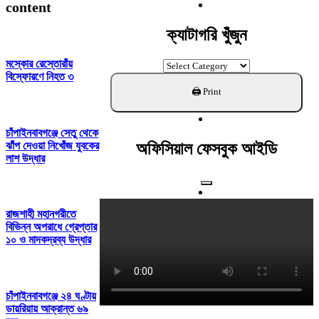
For:
content
ক্যাটাগরি খুঁজুন
মস্কোর রেস্তোরাঁয়
ক্যাটাগরি
বিস্ফোরণে নিহত ৩
খুঁজুন
চাঁপাইনবাবগঞ্জে সেতু থেকে
ঝাঁপ দেওয়া নিখোঁজ যুবকের
অফিসিয়াল ফেসবুক আইডি
লাশ উদ্ধার
রাজশাহী মহানগরীতে
বিভিন্ন অপরাধে গ্রেপ্তার
১০ ও মাদকদ্রব্য উদ্ধার
চাঁপাইনবাবগঞ্জে ২৪ ঘণ্টায়
ডায়রিয়ায় আক্রান্ত ৬৯