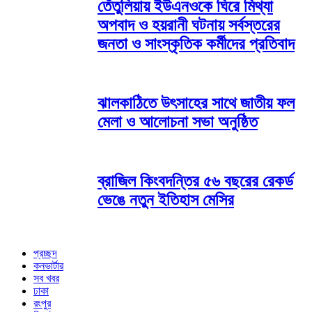
তেঁতুলিয়ায় ইউএনওকে ঘিরে মিথ্যা
অপবাদ ও হয়রানী ঘটনায় সর্বস্তরের
জনতা ও সাংস্কৃতিক কর্মীদের প্রতিবাদ
ঝালকাঠিতে উৎসাহের সাথে জাতীয় ফল
মেলা ও আলোচনা সভা অনুষ্ঠিত
ব্রাজিল কিংবদন্তির ৫৬ বছরের রেকর্ড
ভেঙে নতুন ইতিহাস মেসির
প্রচ্ছদ
কনভার্টার
সব খবর
ঢাকা
রংপুর