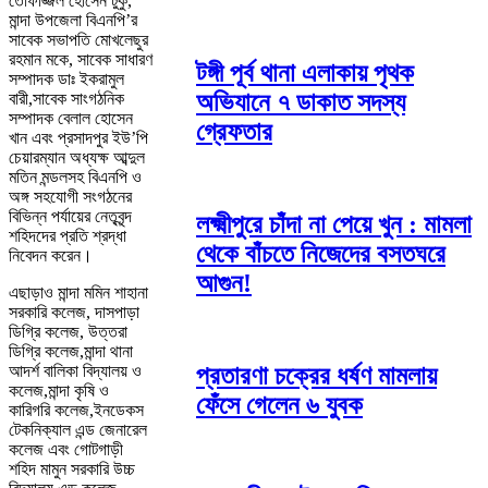
তোফাজ্জল হোসেন টুকু,
মান্দা উপজেলা বিএনপি’র
সাবেক সভাপতি মোখলেছুর
রহমান মকে, সাবেক সাধারণ
টঙ্গী পূর্ব থানা এলাকায় পৃথক
সম্পাদক ডাঃ ইকরামুল
অভিযানে ৭ ডাকাত সদস্য
বারী,সাবেক সাংগঠনিক
সম্পাদক বেলাল হোসেন
গ্রেফতার
খান এবং প্রসাদপুর ইউ’পি
চেয়ারম্যান অধ্যক্ষ আব্দুল
মতিন মন্ডলসহ বিএনপি ও
অঙ্গ সহযোগী সংগঠনের
বিভিন্ন পর্যায়ের নেতৃবৃন্দ
লক্ষ্মীপুরে চাঁদা না পেয়ে খুন : মামলা
শহিদদের প্রতি শ্রদ্ধা
থেকে বাঁচতে নিজেদের বসতঘরে
নিবেদন করেন।
আগুন!
এছাড়াও মান্দা মমিন শাহানা
সরকারি কলেজ, দাসপাড়া
ডিগ্রি কলেজ, উত্তরা
ডিগ্রি কলেজ,মান্দা থানা
প্রতারণা চক্রের ধর্ষণ মামলায়
আদর্শ বালিকা বিদ্যালয় ও
কলেজ,মান্দা কৃষি ও
ফেঁসে গেলেন ৬ যুবক
কারিগরি কলেজ,ইনডেকস
টেকনিক্যাল এন্ড জেনারেল
কলেজ এবং গোটগাড়ী
শহিদ মামুন সরকারি উচ্চ