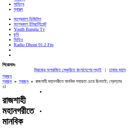
সাহিত্য
স্বাস্থ্য
মতপ্রকাশ ডিজিটাল
মতপ্রকাশ ইন্টারটেইন্মেন্ট
Youth Bangla Tv
ছবি
ভিডিও
Radio Dhoni 91.2 Fm
শিরোনাম:
মিরাজের অপরাজিত সেঞ্চুরিতে বাংলাদেশের লড়াই
|
ঢাকায় মহাসমাবে
প্রচ্ছদ
প্রচ্ছদ
»
প্রচ্ছদ
»
রাজশাহী মহানগরীতে মানবিক সহায়তা চেয়ে ছিনতাই; গ্রেপ্তার
২l
রাজশাহী
মহানগরীতে
মানবিক