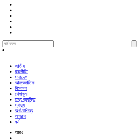
Search
For:
জাতীয়
রাজনীতি
সারাদেশ
আন্তর্জাতিক
বিনোদন
খেলাধুলা
তথ্যপ্রযুক্তি
স্বাস্থ্য
অর্থ-বাণিজ্য
অপরাধ
ধর্ম
আরও