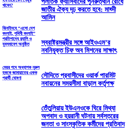
পলাতক ফ্যাসিবাদের পুনরুত্থান রোধে
খাবেন?
জাতীয় ঐক্য দৃঢ় করতে হবে: মাহ্দী
আমিন
ঝিনাইদহে “এসো দেশ
বদলাই, পৃথিবী বদলাই”
প্রতিপাদ্যে র‌্যালি ও
স্বরাষ্ট্রমন্ত্রীর সঙ্গে আইওএম’র
যুবসমাবেশ অনুষ্ঠিত
নবনিযুক্ত চিফ অব মিশনের সাক্ষাৎ
মেয়র পদে অধ্যাপক নূরুল
হককে জামায়াতের একক
সৌদিতে প্রবাসীদের ওয়ার্ক পারমিট
প্রার্থী ঘোষণা
নবায়নের সময়সীমা বাড়াল কর্তৃপক্ষ
তেঁতুলিয়ায় ইউএনওকে ঘিরে মিথ্যা
অপবাদ ও হয়রানী ঘটনায় সর্বস্তরের
জনতা ও সাংস্কৃতিক কর্মীদের প্রতিবাদ