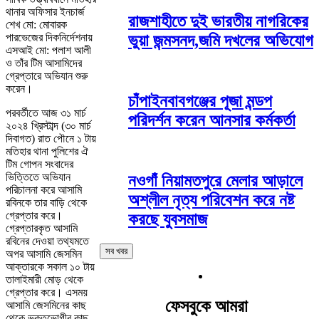
থানার অফিসার ইনচার্জ
রাজশাহীতে দুই ভারতীয় নাগরিকের
শেখ মো: মোবারক
পারভেজের দিকনির্দেশনায়
ভুয়া জন্মসনদ,জমি দখলের অভিযোগ
এসআই মো: পলাশ আলী
ও তাঁর টিম আসামিদের
গ্রেপ্তারে অভিযান শুরু
করেন।
চাঁপাইনবাবগঞ্জের পূজা মন্ডপ
পরবর্তীতে আজ ৩১ মার্চ
পরিদর্শন করেন আনসার কর্মকর্তা
২০২৪ খ্রিস্টাব্দ (৩০ মার্চ
দিবাগত) রাত পৌনে ১ টায়
মতিহার থানা পুলিশের ঐ
টিম গোপন সংবাদের
ভিত্তিতে অভিযান
নওগাঁ নিয়ামতপুরে মেলার আড়ালে
পরিচালনা করে আসামি
অশ্লীল নৃত্য পরিবেশন করে নষ্ট
রবিনকে তার বাড়ি থেকে
গ্রেপ্তার করে।
করছে যুবসমাজ
গ্রেপ্তারকৃত আসামি
রবিনের দেওয়া তথ্যমতে
সব খবর
অপর আসামি জেসমিন
আক্তারকে সকাল ১০ টায়
তালাইমারী মোড় থেকে
গ্রেপ্তার করে। এসময়
ফেসবুকে আমরা
আসামি জেসমিনের কাছ
থেকে ভুক্তভোগীর কাছ