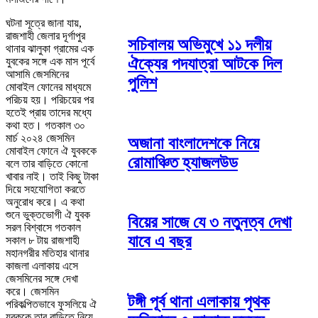
ঘটনা সূত্রে জানা যায়,
রাজশাহী জেলার দূর্গাপুর
সচিবালয় অভিমুখে ১১ দলীয়
থানার ঝালুকা গ্রামের এক
ঐক্যের পদযাত্রা আটকে দিল
যুবকের সঙ্গে এক মাস পূর্বে
আসামি জেসমিনের
পুলিশ
মোবাইল ফোনের মাধ্যমে
পরিচয় হয়। পরিচয়ের পর
হতেই প্রায় তাদের মধ্যে
কথা হত। গতকাল ৩০
মার্চ ২০২৪ জেসমিন
অজানা বাংলাদেশকে নিয়ে
মোবাইল ফোনে ঐ যুবককে
রোমাঞ্চিত হ্যাজলউড
বলে তার বাড়িতে কোনো
খাবার নাই। তাই কিছু টাকা
দিয়ে সহযোগিতা করতে
অনুরোধ করে। এ কথা
শুনে ভুক্তভোগী ঐ যুবক
বিয়ের সাজে যে ৩ নতুনত্ব দেখা
সরল বিশ্বাসে গতকাল
যাবে এ বছর
সকাল ৮ টায় রাজশাহী
মহানগরীর মতিহার থানার
কাজলা এলাকায় এসে
জেসমিনের সঙ্গে দেখা
করে। জেসমিন
টঙ্গী পূর্ব থানা এলাকায় পৃথক
পরিকল্পিতভাবে ফুসলিয়ে ঐ
যুবককে তার বাড়িতে নিয়ে