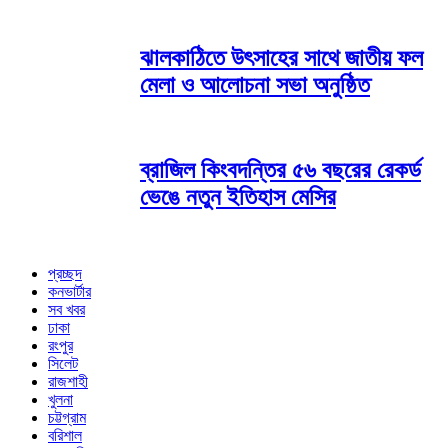
ঝালকাঠিতে উৎসাহের সাথে জাতীয় ফল
মেলা ও আলোচনা সভা অনুষ্ঠিত
ব্রাজিল কিংবদন্তির ৫৬ বছরের রেকর্ড
ভেঙে নতুন ইতিহাস মেসির
প্রচ্ছদ
কনভার্টার
সব খবর
ঢাকা
রংপুর
সিলেট
রাজশাহী
খুলনা
চট্টগ্রাম
বরিশাল