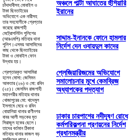
অঞ্চলে পাল্টা আঘাতের হুঁশিয়ারি
চাঁদাদাবীসহ মোবাইল ও
ইরানের
টাকা ছিনতাইয়ের
অভিযোগে এক নারীসহ
তার সহযোগীকে গ্রেপ্তার
করেছে রাজশাহী
মেট্রোপলিটন পুলিশের
সাদ্দাম-ইনানকে ফোনে হামলার
(আরএমপি) মতিহার থানা
পুলিশ।এসময় আসামিদের
নির্দেশ দেন ওবায়দুল কাদের
কাছ থেকে ছিনতাইয়ের
টাকা ও মোবাইল ফোন
উদ্ধার হয়।
প্লেজিয়ারিজমের অভিযোগে
গ্রেপ্তারকৃত আসামিরা
হলেন মোসা: জেসিমন
সমালোচনার মুখে কেমব্রিজ
আকতার (২৬) ও মো: রবিন
অধ্যাপকের পদত্যাগ
(২৫)। জেসমিন রাজশাহী
মহানগরীর মতিহার থানার
খোজাপুরের মো: খাদেমুল
ইসলামে মেয়ে ও রবিন
বোয়ালিয়া থানার রাণীনগর
ঢাকার চারপাশের নদীদূষণ রোধে
বাবর আলী সড়কের মৃত
সিরাজুল হকের ছেলে।
কর্মপরিকল্পনা প্রণয়নের নির্দেশ
তাদের বর্তমান ঠিকানা
প্রধানমন্ত্রীর
মতিহার থানার কাজল বড়
মসজিদের পাশে।