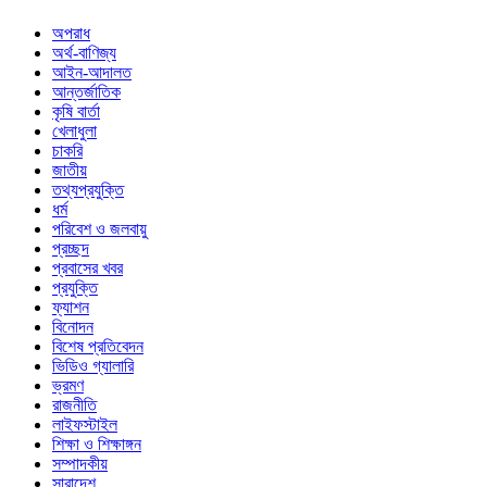
অপরাধ
অর্থ-বাণিজ্য
আইন-আদালত
আন্তর্জাতিক
কৃষি বার্তা
খেলাধুলা
চাকরি
জাতীয়
তথ্যপ্রযুক্তি
ধর্ম
পরিবেশ ও জলবায়ু
প্রচ্ছদ
প্রবাসের খবর
প্রযুক্তি
ফ্যাশন
বিনোদন
বিশেষ প্রতিবেদন
ভিডিও গ্যালারি
ভ্রমণ
রাজনীতি
লাইফস্টাইল
শিক্ষা ও শিক্ষাঙ্গন
সম্পাদকীয়
সারাদেশ