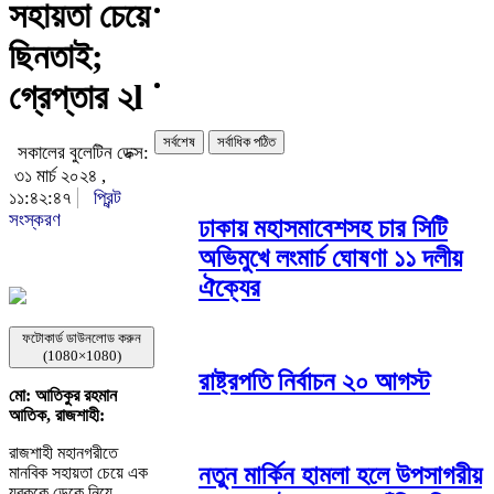
সহায়তা চেয়ে
ছিনতাই;
গ্রেপ্তার ২l
সর্বশেষ
সর্বাধিক পঠিত
সকালের বুলেটিন ডেক্স:
৩১ মার্চ ২০২৪ ,
১১:৪২:৪৭
প্রিন্ট
সংস্করণ
ঢাকায় মহাসমাবেশসহ চার সিটি
অভিমুখে লংমার্চ ঘোষণা ১১ দলীয়
ঐক্যের
ফটোকার্ড ডাউনলোড করুন
(1080×1080)
রাষ্ট্রপতি নির্বাচন ২০ আগস্ট
মো: আতিকুর রহমান
আতিক, রাজশাহী:
রাজশাহী মহানগরীতে
নতুন মার্কিন হামলা হলে উপসাগরীয়
মানবিক সহায়তা চেয়ে এক
যুবককে ডেকে নিয়ে