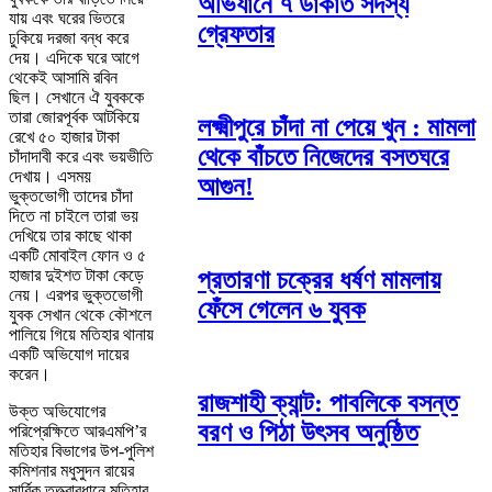
অভিযানে ৭ ডাকাত সদস্য
যায় এবং ঘরের ভিতরে
গ্রেফতার
ঢুকিয়ে দরজা বন্ধ করে
দেয়। এদিকে ঘরে আগে
থেকেই আসামি রবিন
ছিল। সেখানে ঐ যুবককে
তারা জোরপূর্বক আটকিয়ে
লক্ষ্মীপুরে চাঁদা না পেয়ে খুন : মামলা
রেখে ৫০ হাজার টাকা
থেকে বাঁচতে নিজেদের বসতঘরে
চাঁদাদাবী করে এবং ভয়ভীতি
দেখায়। এসময়
আগুন!
ভুক্তভোগী তাদের চাঁদা
দিতে না চাইলে তারা ভয়
দেখিয়ে তার কাছে থাকা
একটি মোবাইল ফোন ও ৫
প্রতারণা চক্রের ধর্ষণ মামলায়
হাজার দুইশত টাকা কেড়ে
নেয়। এরপর ভুক্তভোগী
ফেঁসে গেলেন ৬ যুবক
যুবক সেখান থেকে কৌশলে
পালিয়ে গিয়ে মতিহার থানায়
একটি অভিযোগ দায়ের
করেন।
রাজশাহী ক্যান্ট: পাবলিকে বসন্ত
উক্ত অভিযোগের
বরণ ও পিঠা উৎসব অনুষ্ঠিত
পরিপ্রেক্ষিতে আরএমপি’র
মতিহার বিভাগের উপ-পুলিশ
কমিশনার মধুসুদন রায়ের
সার্বিক তত্ত্বাবধানে মতিহার