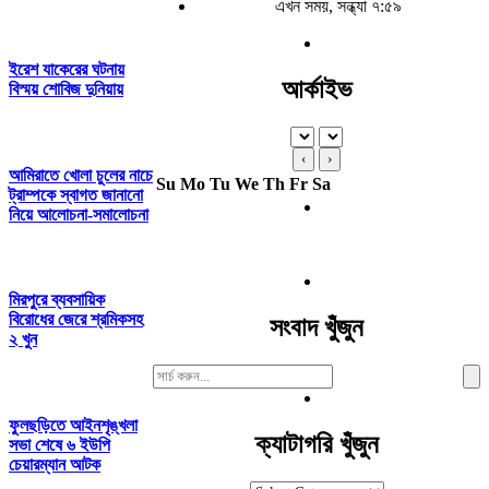
এখন সময়, সন্ধ্যা ৭:৫৯
ইরেশ যাকেরের ঘটনায়
আর্কাইভ
বিস্ময় শোবিজ দুনিয়ায়
‹
›
আমিরাতে খোলা চুলের নাচে
Su
Mo
Tu
We
Th
Fr
Sa
ট্রাম্পকে স্বাগত জানানো
নিয়ে আলোচনা-সমালোচনা
মিরপুরে ব্যবসায়িক
বিরোধের জেরে শ্রমিকসহ
সংবাদ খুঁজুন
২ খুন
Search
For:
ফুলছড়িতে আইনশৃঙ্খলা
ক্যাটাগরি খুঁজুন
সভা শেষে ৬ ইউপি
চেয়ারম্যান আটক