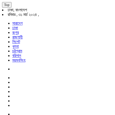
Top
ঢাকা, বাংলাদেশ
রবিবার , ৩১ মার্চ ২০২৪ ,
সারাদেশ
ঢাকা
রংপুর
রাজশাহী
সিলেট
খুলনা
চট্টগ্রাম
বরিশাল
ময়মনসিংহ