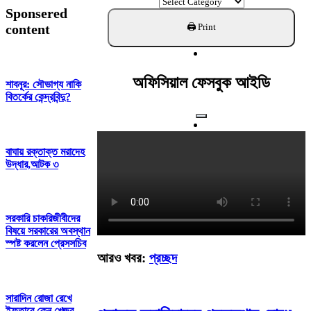
ক্যাটাগরি
Sponsered
খুঁজুন
content
অফিসিয়াল ফেসবুক আইডি
শাবনূর: সৌভাগ্য নাকি
বিতর্কের কেন্দ্রবিন্দু?
বাঘায় রক্তাক্ত মরাদেহ
উদ্ধার,আটক ৩
সরকারি চাকরিজীবীদের
বিষয়ে সরকারের অবস্থান
স্পষ্ট করলেন প্রেসসচিব
আরও খবর:
প্রচ্ছদ
সারাদিন রোজা রেখে
ইফতারে কেন খেজুর