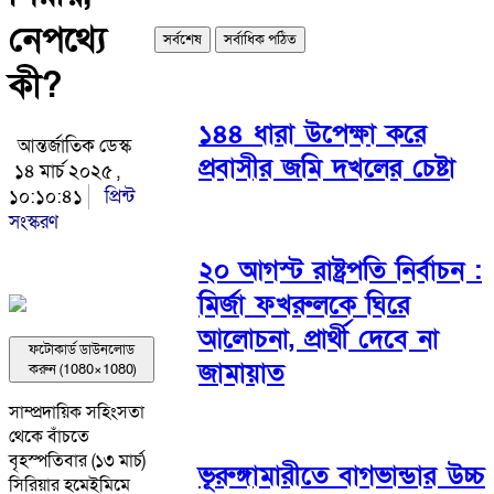
নেপথ্যে
সর্বশেষ
সর্বাধিক পঠিত
কী?
১৪৪ ধারা উপেক্ষা করে
আন্তর্জাতিক ডেস্ক
প্রবাসীর জমি দখলের চেষ্টা
১৪ মার্চ ২০২৫ ,
১০:১০:৪১
প্রিন্ট
সংস্করণ
২০ আগস্ট রাষ্ট্রপতি নির্বাচন :
মির্জা ফখরুলকে ঘিরে
আলোচনা, প্রার্থী দেবে না
ফটোকার্ড ডাউনলোড
জামায়াত
করুন (1080×1080)
সাম্প্রদায়িক সহিংসতা
থেকে বাঁচতে
বৃহস্পতিবার (১৩ মার্চ)
ভূরুঙ্গামারীতে বাগভান্ডার উচ্চ
সিরিয়ার হমেইমিমে