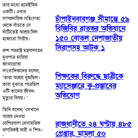
তার মধ্যে হমেইমিম
একটি। এবার
চাঁপাইনবাবগঞ্জ সীমান্তে ৫৯
সাম্প্রদায়িক সহিংসতা
থেকে বাঁচতে সে
বিজিবির রাতভর অভিযানে
ঘাঁটিতেই আশ্রয় নিল
১৫০ বোতল নেশাজাতীয়
হাজারো সিরীয়।
সিরাপসহ আটক ১
রুশ পররাষ্ট্র মন্ত্রণালয়ের
মুখপাত্র মারিয়া
জাখারোভা
সাংবাদিকদের বলেন,
শিক্ষকের বিরুদ্ধে ছাত্রীকে
‘তারা আশ্রয় খুঁজছিল।
ম্যাসেঞ্জারে কু-প্রস্তাবের
তারা বুঝতে পরেছিল
এটি তাদের জীবন-
অভিযোগ
মৃত্যুর বিষয়। ’
তিনি বলেন, ‘সেখানে
আশ্রয় নেওয়া
রাজধানীতে ২৪ ঘণ্টায় ৪৮৫
বেশিরভাগ বেসামরিক
নাগরিকই নারী ও শিশু।
গ্রেপ্তার, মামলা ৫০
‘