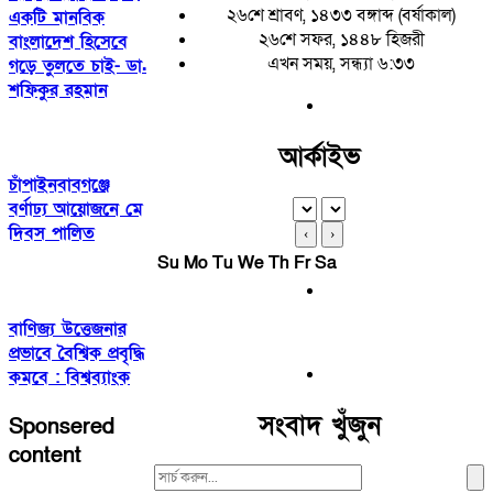
২৬শে শ্রাবণ, ১৪৩৩ বঙ্গাব্দ (বর্ষাকাল)
একটি মানবিক
২৬শে সফর, ১৪৪৮ হিজরী
বাংলাদেশ হিসেবে
এখন সময়, সন্ধ্যা ৬:৩৩
গড়ে তুলতে চাই- ডা.
শফিকুর রহমান
আর্কাইভ
চাঁপাইনবাবগঞ্জে
বর্ণাঢ্য আয়োজনে মে
দিবস পালিত
‹
›
Su
Mo
Tu
We
Th
Fr
Sa
বাণিজ্য উত্তেজনার
প্রভাবে বৈশ্বিক প্রবৃদ্ধি
কমবে : বিশ্বব্যাংক
সংবাদ খুঁজুন
Sponsered
content
Search