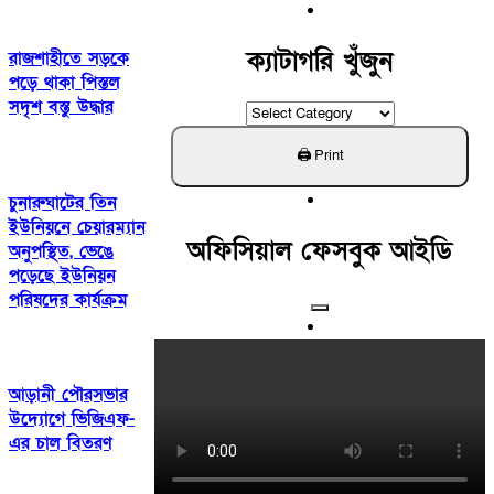
For:
ক্যাটাগরি খুঁজুন
রাজশাহীতে সড়কে
পড়ে থাকা পিস্তল
সদৃশ বস্তু উদ্ধার
ক্যাটাগরি
খুঁজুন
চুনারুঘাটের তিন
ইউনিয়নে চেয়ারম্যান
অফিসিয়াল ফেসবুক আইডি
অনুপস্থিত, ভেঙে
পড়েছে ইউনিয়ন
পরিষদের কার্যক্রম
আড়ানী পৌরসভার
উদ্যোগে ভিজিএফ-
এর চাল বিতরণ