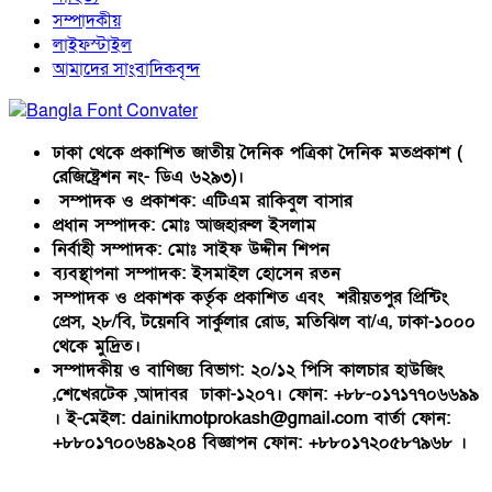
সম্পাদকীয়
লাইফস্টাইল
আমাদের সাংবাদিকবৃন্দ
ঢাকা থেকে প্রকাশিত জাতীয় দৈনিক পত্রিকা দৈনিক মতপ্রকাশ (
রেজিষ্ট্রেশন নং- ডিএ ৬২৯৩)।
সম্পাদক ও প্রকাশক: এটিএম রাকিবুল বাসার
প্রধান সম্পাদক: মোঃ আজহারুল ইসলাম
নির্বাহী সম্পাদক: মোঃ সাইফ উদ্দীন শিপন
ব্যবস্থাপনা সম্পাদক: ইসমাইল হোসেন রতন
সম্পাদক ও প্রকাশক কর্তৃক প্রকাশিত এবং শরীয়তপুর প্রিন্টিং
প্রেস, ২৮/বি, টয়েনবি সার্কুলার রোড, মতিঝিল বা/এ, ঢাকা-১০০০
থেকে মুদ্রিত।
সম্পাদকীয় ও বাণিজ্য বিভাগ: ২০/১২ পিসি কালচার হাউজিং
,শেখেরটেক ,আদাবর ঢাকা-১২০৭। ফোন: +৮৮-০১৭১৭৭০৬৬৯৯
। ই-মেইল: dainikmotprokash@gmail.com বার্তা ফোন:
+৮৮০১৭০০৬৪৯২০৪ বিজ্ঞাপন ফোন: +৮৮০১৭২০৫৮৭৯৬৮ ।