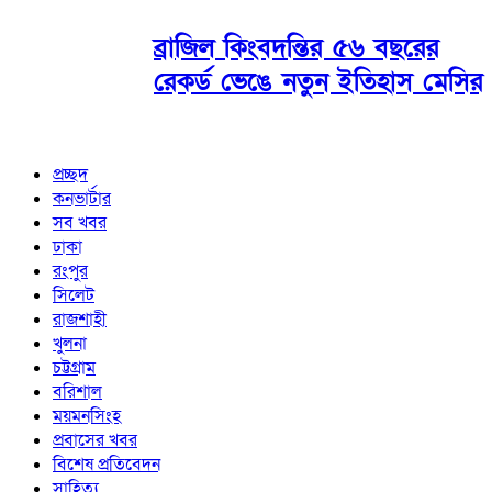
ব্রাজিল কিংবদন্তির ৫৬ বছরের
রেকর্ড ভেঙে নতুন ইতিহাস মেসির
প্রচ্ছদ
কনভার্টার
সব খবর
ঢাকা
রংপুর
সিলেট
রাজশাহী
খুলনা
চট্টগ্রাম
বরিশাল
ময়মনসিংহ
প্রবাসের খবর
বিশেষ প্রতিবেদন
সাহিত্য