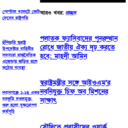
পোস্টাল ব্যালটে ভোট
আরও খবর:
প্রচ্ছদ
দেবেন রাষ্ট্রপতি
পলাতক ফ্যাসিবাদের পুনরুত্থান
হুঁশিয়ারি স্বরাষ্ট্র
রোধে জাতীয় ঐক্য দৃঢ় করতে
উপদেষ্টার বাহিনীর
হবে: মাহ্দী আমিন
সদস্যরা রাজনৈতিক
এজেন্ডায় জড়িত হলে
কঠোর ব্যবস্থা
স্বরাষ্ট্রমন্ত্রীর সঙ্গে আইওএম’র
নবনিযুক্ত চিফ অব মিশনের
নবাবগঞ্জে ২.২৪ একর
বনভূমি দখলমুক্ত,
সাক্ষাৎ
শুরু হলো বৃক্ষরোপণ
কর্মসূচি
সৌদিতে প্রবাসীদের ওয়ার্ক