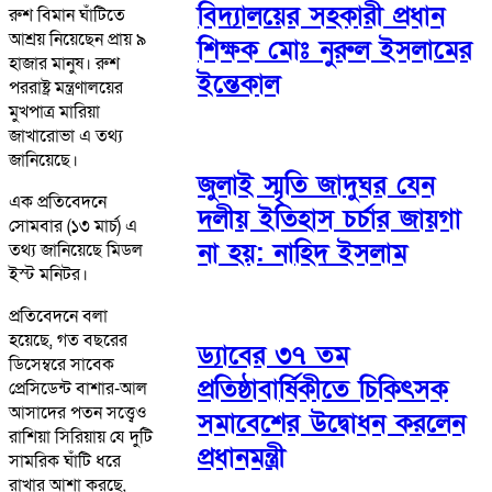
বিদ্যালয়ের সহকারী প্রধান
রুশ বিমান ঘাঁটিতে
আশ্রয় নিয়েছেন প্রায় ৯
শিক্ষক মোঃ নুরুল ইসলামের
হাজার মানুষ। রুশ
ইন্তেকাল
পররাষ্ট্র মন্ত্রণালয়ের
মুখপাত্র মারিয়া
জাখারোভা এ তথ্য
জানিয়েছে।
জুলাই স্মৃতি জাদুঘর যেন
এক প্রতিবেদনে
দলীয় ইতিহাস চর্চার জায়গা
সোমবার (১৩ মার্চ) এ
না হয়: নাহিদ ইসলাম
তথ্য জানিয়েছে মিডল
ইস্ট মনিটর।
প্রতিবেদনে বলা
হয়েছে, গত বছরের
ড্যাবের ৩৭ তম
ডিসেম্বরে সাবেক
প্রতিষ্ঠাবার্ষিকীতে চিকিৎসক
প্রেসিডেন্ট বাশার-আল
আসাদের পতন সত্ত্বেও
সমাবেশের উদ্বোধন করলেন
রাশিয়া সিরিয়ায় যে দুটি
প্রধানমন্ত্রী
সামরিক ঘাঁটি ধরে
রাখার আশা করছে,