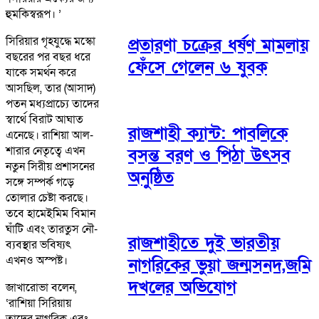
হুমকিস্বরূপ। ’
সিরিয়ার গৃহযুদ্ধে মস্কো
প্রতারণা চক্রের ধর্ষণ মামলায়
বছরের পর বছর ধরে
ফেঁসে গেলেন ৬ যুবক
যাকে সমর্থন করে
আসছিল, তার (আসাদ)
পতন মধ্যপ্রাচ্যে তাদের
স্বার্থে বিরাট আঘাত
রাজশাহী ক্যান্ট: পাবলিকে
এনেছে। রাশিয়া আল-
শারার নেতৃত্বে এখন
বসন্ত বরণ ও পিঠা উৎসব
নতুন সিরীয় প্রশাসনের
অনুষ্ঠিত
সঙ্গে সম্পর্ক গড়ে
তোলার চেষ্টা করছে।
তবে হামেইমিম বিমান
ঘাঁটি এবং তারতুস নৌ-
রাজশাহীতে দুই ভারতীয়
ব্যবস্থার ভবিষ্যৎ
এখনও অস্পষ্ট।
নাগরিকের ভুয়া জন্মসনদ,জমি
দখলের অভিযোগ
জাখারোভা বলেন,
‘রাশিয়া সিরিয়ায়
তাদের নাগরিক এবং