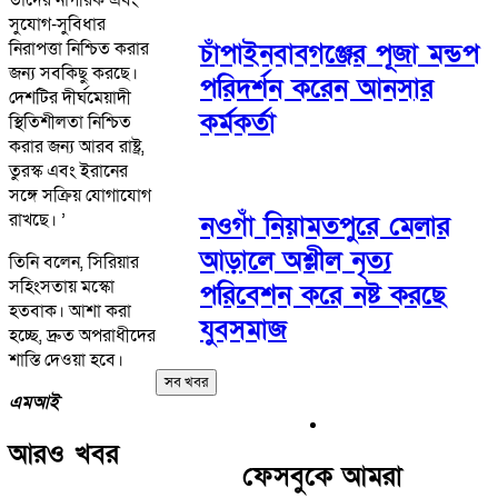
সুযোগ-সুবিধার
নিরাপত্তা নিশ্চিত করার
চাঁপাইনবাবগঞ্জের পূজা মন্ডপ
জন্য সবকিছু করছে।
পরিদর্শন করেন আনসার
দেশটির দীর্ঘমেয়াদী
কর্মকর্তা
স্থিতিশীলতা নিশ্চিত
করার জন্য আরব রাষ্ট্র,
তুরস্ক এবং ইরানের
সঙ্গে সক্রিয় যোগাযোগ
রাখছে। ’
নওগাঁ নিয়ামতপুরে মেলার
আড়ালে অশ্লীল নৃত্য
তিনি বলেন, সিরিয়ার
সহিংসতায় মস্কো
পরিবেশন করে নষ্ট করছে
হতবাক। আশা করা
যুবসমাজ
হচ্ছে, দ্রুত অপরাধীদের
শাস্তি দেওয়া হবে।
সব খবর
এমআই
আরও খবর
ফেসবুকে আমরা