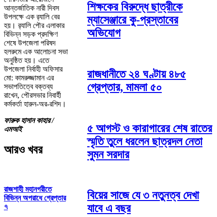
শিক্ষকের বিরুদ্ধে ছাত্রীকে
আন্তর্জাতিক নারী দিবস
উপলক্ষে এক র‍্যালি বের
ম্যাসেঞ্জারে কু-প্রস্তাবের
হয়। র‍্যালি পৌর এলাকার
অভিযোগ
বিভিন্ন সড়ক প্রদক্ষিণ
শেষে উপজেলা পরিষদ
হলরুমে এক আলোচনা সভা
অনুষ্ঠিত হয়। এতে
উপজেলা নির্বাহী অফিসার
রাজধানীতে ২৪ ঘণ্টায় ৪৮৫
মো: কামরুজ্জামান এর
গ্রেপ্তার, মামলা ৫০
সভাপতিত্বে বক্তব্য
রাখেন, পৌরসভার নিবার্হী
কর্মকর্তা হারুন-অর-রশিদ।
ফারুক হাসান কাহার /
৫ আগস্ট ও কারাগারের শেষ রাতের
এমআই
স্মৃতি তুলে ধরলেন ছাত্রদল নেতা
আরও খবর
সুমন সরদার
রাজশাহী মহানগরীতে
বিয়ের সাজে যে ৩ নতুনত্ব দেখা
বিভিন্ন অপরাধে গ্রেপ্তার
যাবে এ বছর
৭