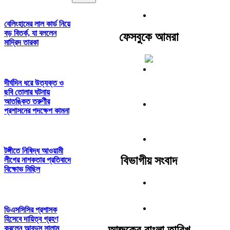
বেলিংহামের লাল কার্ড নিয়ে
বড় বিতর্ক, যা বললেন
ফেসবুকে আমরা
মাদ্রিদ তারকা
দীর্ঘদিন ধরে উত্যক্ত ও
ছবি তোলার ঘটনায়
আতঙ্কিত তরুণীর
প্রশাসনের পদক্ষেপ কামনা
টঙ্গীতে নিষিদ্ধ আওয়ামী
বিভাগীয় সংবাদ
লীগের নাশকতার প্রতিবাদে
বিক্ষোভ মিছিল
ডিএসসিসির প্রশাসক
হিসেবে দায়িত্ব গ্রহণ
আজকের বাংলা তারিখ
করলেন আবদুস সালাম