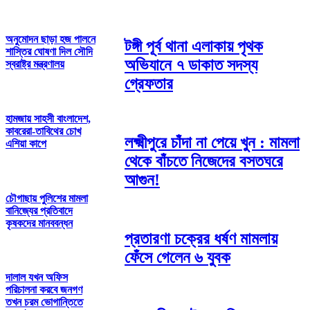
অনুমোদন ছাড়া হজ পালনে
টঙ্গী পূর্ব থানা এলাকায় পৃথক
শাস্তির ঘোষণা দিল সৌদি
অভিযানে ৭ ডাকাত সদস্য
স্বরাষ্ট্র মন্ত্রণালয়
গ্রেফতার
হামজায় সাহসী বাংলাদেশ,
কাবরেরা-তাবিথের চোখ
লক্ষ্মীপুরে চাঁদা না পেয়ে খুন : মামলা
এশিয়া কাপে
থেকে বাঁচতে নিজেদের বসতঘরে
আগুন!
চৌগাছায় পুলিশের মামলা
বানিজ্যের প্রতিবাদে
কৃষকদের মানববন্ধন
প্রতারণা চক্রের ধর্ষণ মামলায়
ফেঁসে গেলেন ৬ যুবক
দালাল যখন অফিস
পরিচালনা করবে জনগণ
তখন চরম ভোগান্তিতে