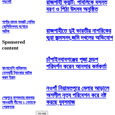
রাজশাহী ক্যান্ট: পাবলিকে বসন্ত
পড়বেই
বরণ ও পিঠা উৎসব অনুষ্ঠিত
শার্শার মাদক সম্রাট সেলিম
ফেন্সিডিলসহ যশোরে
রাজশাহীতে দুই ভারতীয় নাগরিকের
আটক
ভুয়া জন্মসনদ,জমি দখলের অভিযোগ
Sponsered
content
চাঁপাইনবাবগঞ্জের পূজা মন্ডপ
পরিদর্শন করেন আনসার কর্মকর্তা
বাংলাদেশি নাবিকসহ
তেলবাহী ট্যাংকার আটক
করল ইরান
নওগাঁ নিয়ামতপুরে মেলার আড়ালে
অশ্লীল নৃত্য পরিবেশন করে নষ্ট
শেরপুরে নাশকতার মামলায়
করছে যুবসমাজ
আওয়ামী লীগের ২ নেতাকে
গ্রেফতার
সব খবর