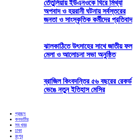
তেঁতুলিয়ায় ইউএনওকে ঘিরে মিথ্যা
অপবাদ ও হয়রানী ঘটনায় সর্বস্তরের
জনতা ও সাংস্কৃতিক কর্মীদের প্রতিবাদ
ঝালকাঠিতে উৎসাহের সাথে জাতীয় ফল
মেলা ও আলোচনা সভা অনুষ্ঠিত
ব্রাজিল কিংবদন্তির ৫৬ বছরের রেকর্ড
ভেঙে নতুন ইতিহাস মেসির
প্রচ্ছদ
কনভার্টার
সব খবর
ঢাকা
রংপুর