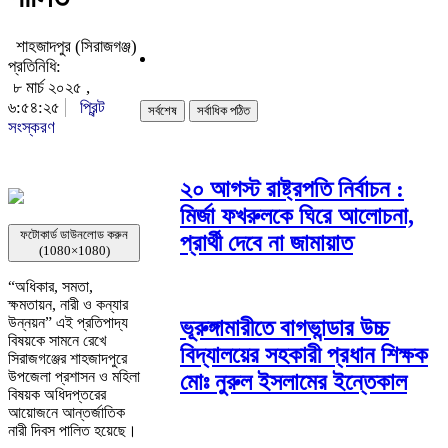
শাহজাদপুর (সিরাজগঞ্জ)
প্রতিনিধি:
৮ মার্চ ২০২৫ ,
৬:৫৪:২৫
প্রিন্ট
সর্বশেষ
সর্বাধিক পঠিত
সংস্করণ
২০ আগস্ট রাষ্ট্রপতি নির্বাচন :
মির্জা ফখরুলকে ঘিরে আলোচনা,
ফটোকার্ড ডাউনলোড করুন
প্রার্থী দেবে না জামায়াত
(1080×1080)
“অধিকার, সমতা,
ক্ষমতায়ন, নারী ও কন্যার
উন্নয়ন” এই প্রতিপাদ্য
ভূরুঙ্গামারীতে বাগভান্ডার উচ্চ
বিষয়কে সামনে রেখে
বিদ্যালয়ের সহকারী প্রধান শিক্ষক
সিরাজগঞ্জের শাহজাদপুরে
উপজেলা প্রশাসন ও মহিলা
মোঃ নুরুল ইসলামের ইন্তেকাল
বিষয়ক অধিদপ্তরের
আয়োজনে আন্তর্জাতিক
নারী দিবস পালিত হয়েছে।