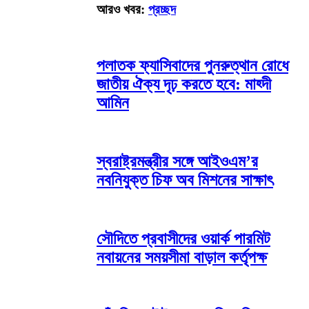
আরও খবর:
প্রচ্ছদ
পলাতক ফ্যাসিবাদের পুনরুত্থান রোধে
জাতীয় ঐক্য দৃঢ় করতে হবে: মাহ্দী
আমিন
স্বরাষ্ট্রমন্ত্রীর সঙ্গে আইওএম’র
নবনিযুক্ত চিফ অব মিশনের সাক্ষাৎ
সৌদিতে প্রবাসীদের ওয়ার্ক পারমিট
নবায়নের সময়সীমা বাড়াল কর্তৃপক্ষ