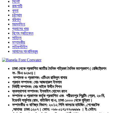
সিলেট
রাজশাহী
খুলনা
চট্টগ্রাম
বরিশাল
ময়মনসিংহ
প্রবাসের খবর
বিশেষ প্রতিবেদন
সাহিত্য
সম্পাদকীয়
লাইফস্টাইল
আমাদের সাংবাদিকবৃন্দ
ঢাকা থেকে প্রকাশিত জাতীয় দৈনিক পত্রিকা দৈনিক মতপ্রকাশ ( রেজিষ্ট্রেশন
নং- ডিএ ৬২৯৩)।
সম্পাদক ও প্রকাশক: এটিএম রাকিবুল বাসার
প্রধান সম্পাদক: মোঃ আজহারুল ইসলাম
নির্বাহী সম্পাদক: মোঃ সাইফ উদ্দীন শিপন
ব্যবস্থাপনা সম্পাদক: ইসমাইল হোসেন রতন
সম্পাদক ও প্রকাশক কর্তৃক প্রকাশিত এবং শরীয়তপুর প্রিন্টিং প্রেস, ২৮/বি,
টয়েনবি সার্কুলার রোড, মতিঝিল বা/এ, ঢাকা-১০০০ থেকে মুদ্রিত।
সম্পাদকীয় ও বাণিজ্য বিভাগ: ২০/১২ পিসি কালচার হাউজিং ,শেখেরটেক
,আদাবর ঢাকা-১২০৭। ফোন: +৮৮-০১৭১৭৭০৬৬৯৯ । ই-মেইল: