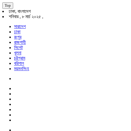
Top
ঢাকা, বাংলাদেশ
শনিবার , ৮ মার্চ ২০২৫ ,
সারাদেশ
ঢাকা
রংপুর
রাজশাহী
সিলেট
খুলনা
চট্টগ্রাম
বরিশাল
ময়মনসিংহ