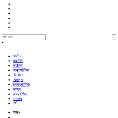
Search
For:
জাতীয়
রাজনীতি
সারাদেশ
আন্তর্জাতিক
বিনোদন
খেলাধুলা
তথ্যপ্রযুক্তি
স্বাস্থ্য
অর্থ-বাণিজ্য
অপরাধ
ধর্ম
আরও