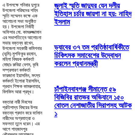
জুলাই স্মৃতি জাদুঘর যেন দলীয়
এ উপলক্ষে শনিবার দুপুরে
উপজেলা পরিষদের শহিদ
ইতিহাস চর্চার জায়গা না হয়: নাহিদ
স্মৃতি সম্মেলন কক্ষে এক
ইসলাম
আলোচনা সভা অনুষ্ঠিত
হয়। উপজেলা নির্বাহী
অফিসার মো. কামরুজ্জামান
এর সভাপতিত্বে আলোচনা
সভায় বক্তব্য রাখেন,
ড্যাবের ৩৭ তম প্রতিষ্ঠাবার্ষিকীতে
উপজেলা সহকারী কমিশনার
(ভূমি) মুশফিকুর রহমান,
চিকিৎসক সমাবেশের উদ্বোধন
মহিলা বিষয়ক কর্মকর্তা
করলেন প্রধানমন্ত্রী
মোছাঃ রুবিয়া বেগম, কৃষি
সম্প্রসারণ কর্মকর্তা
ফারজানা ইয়াসমিন, মৎস্য
কর্মকর্তা ইলোরা ইয়াসমিন,
প্রধান শিক্ষক কামরুনাহার,
চাঁপাইনবাবগঞ্জ সীমান্তে ৫৯
বিলকিস আরা প্রমূখ।
বিজিবির রাতভর অভিযানে ১৫০
বক্তারা নারী দিবসের
বোতল নেশাজাতীয় সিরাপসহ আটক
প্রতিপাদ্য বিষয়ের উপর
১
বক্তব্য প্রদান করে বর্তমান
নারীদের অগ্রযাত্রা ও
সফলতা তুলে ধরেন। এর
আগে শাহজাদপুর
পৌরসভার আয়োজনে