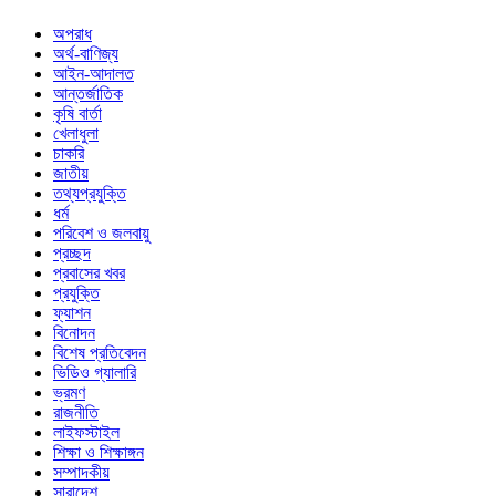
অপরাধ
অর্থ-বাণিজ্য
আইন-আদালত
আন্তর্জাতিক
কৃষি বার্তা
খেলাধুলা
চাকরি
জাতীয়
তথ্যপ্রযুক্তি
ধর্ম
পরিবেশ ও জলবায়ু
প্রচ্ছদ
প্রবাসের খবর
প্রযুক্তি
ফ্যাশন
বিনোদন
বিশেষ প্রতিবেদন
ভিডিও গ্যালারি
ভ্রমণ
রাজনীতি
লাইফস্টাইল
শিক্ষা ও শিক্ষাঙ্গন
সম্পাদকীয়
সারাদেশ